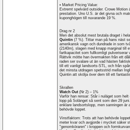
• Market Pricing Value:
Extremt spelvärd outsider. Crowe Motion är
prestation. Uno U.S. är det givna och mat
kuponghögen till nuvarande 19 %.
Drag nr 2
Men det absolut mest brutala draget i he
Quintin
(7 %). Tittar man på hans näst se
amerikansk vagn och dundrade in som tvåa
(2140m), slagen med knapp marginal till e
fartkapacitet som fullkomligt pulveriserar
Rättvik mötte han övermakten från ett dålig
raden ser svalare ut än vad hästen faktisk
till ett vanligt landsorts-STL, och från spår
det minsta utdragen spetsstrid mellan I
Quintin att skölja över dem till ett fantast
Skrallen
Watch Out
(Nr 2) – 1%
Varför han rensar: Står i nuläget som helt 
lopp på Solänget så sent som den 29 juni. 
enklare landsortslopp, men sanningen är 
behövde loppet.
Vinstfaktorn: Trots att han behövde loppe
meter kvar och avgjorde i mycket säker s
"genomköraren" i kroppen och formkurvan 