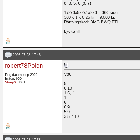
8: 3, 5, 6 (8, 7)
1x2x3x5x2x1x2x3 = 360 rader
360 x 1 x 0,25 kr = 90,00 kr.
Rättningskod: DMG BWQ FTL
Lycka till!
2026-07-08, 17:46
robert78Polen
V86
Reg.datum: sep 2020
Inlägg: 930
Sharp$
: 3631
5
6,10
1,5,11
1
6
6,9
5,9
3,5,7,10
2026-07-08, 17:58