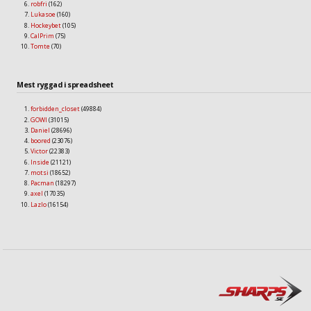
robfri
(162)
Lukasoe
(160)
Hockeybet
(105)
CalPrim
(75)
Tomte
(70)
Mest ryggad i spreadsheet
forbidden_closet
(49884)
GOWI
(31015)
Daniel
(28696)
boored
(23076)
Victor
(22383)
Inside
(21121)
motsi
(18652)
Pacman
(18297)
axel
(17035)
Lazlo
(16154)