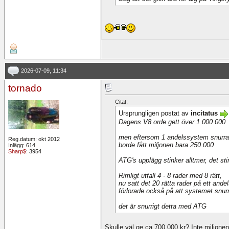
2026-07-09, 11:34
tornado
Citat:
Ursprungligen postat av
incitatus
Dagens V8 orde gett över 1 000 000
men eftersom 1 andelssystem snurrat
Reg.datum: okt 2012
borde fått miljonen bara 250 000
Inlägg: 614
Sharp$
: 3954
ATG's upplägg stinker alltmer, det st
Rimligt utfall 4 - 8 rader med 8 rätt,
nu satt det 20 rätta rader på ett and
förlorade också på att systemet snu
det är snurrigt detta med ATG
Skulle väl ge ca 700.000 kr? Inte miljon