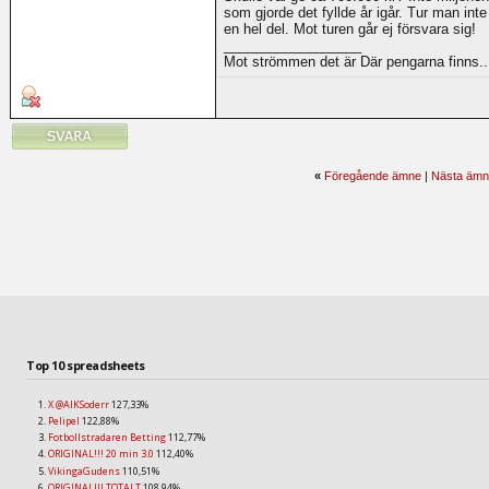
som gjorde det fyllde år igår. Tur man inte
en hel del. Mot turen går ej försvara sig!
__________________
Mot strömmen det är Där pengarna finns..
«
Föregående ämne
|
Nästa ämn
Top 10 spreadsheets
X @AIKSoderr
127,33%
Pelipel
122,88%
Fotbollstradaren Betting
112,77%
ORIGINAL!!! 20 min 3.0
112,40%
VikingaGudens
110,51%
ORIGINAL!!! TOTALT
108,94%