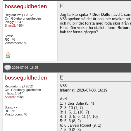
bosseguldheden
Jag tänkte spika
7 Dior Dalle
i avd 1 sa
Reg.datum: jul 2012
Ort: Göteborg, guldheden
V86-spelare så det är nog inte mycket att
Inlägg: 1 847
och nu blir det första med röda skor ifrå
Sharp$
: 4904
Pihlström verkar ha stallet i form.
Robert
bak för första gången?
Stats:
-
-
ROI:
%
Vinstprocent: %
2026-07-08, 16:25
bosseguldheden
V86
Reg.datum: jul 2012
Ort: Göteborg, guldheden
Inlämnat: 2026-07-08, 16:19
Inlägg: 1 847
Sharp$
: 4904
Avd
1: 7 Dior Dalie (5, 4)
Stats:
-
-
2: 3, 10 (1, 7)
ROI:
%
3: 1, 5, 11 (10, 7)
Vinstprocent: %
4: 1, 3, 5, 6, 11 (7, 10)
5: 5, 6 (8, 2)
6: 6 Järvsö Robert (9, 1)
7: 5, 9 (2, 3)