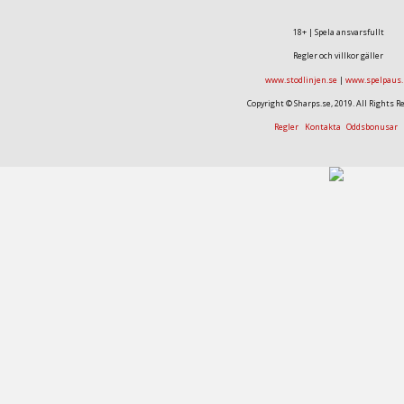
18+ | Spela ansvarsfullt
Regler och villkor gäller
www.stodlinjen.se
|
www.spelpaus.
Copyright © Sharps.se, 2019. All Rights R
Regler
Kontakta
Oddsbonusar