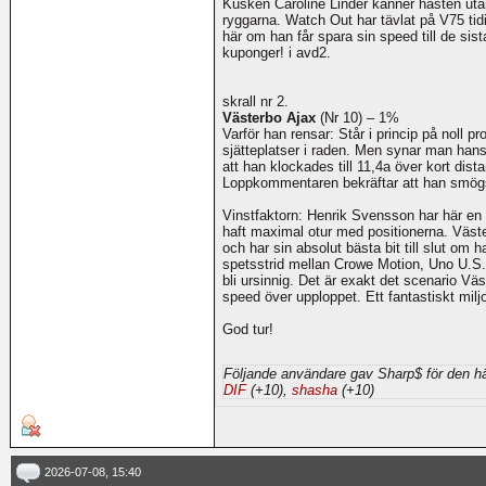
Kusken Caroline Linder känner hästen utan 
ryggarna. Watch Out har tävlat på V75 tidi
här om han får spara sin speed till de sis
kuponger! i avd2.
skrall nr 2.
Västerbo Ajax
(Nr 10) – 1%
Varför han rensar: Står i princip på noll p
sjätteplatser i raden. Men synar man hans
att han klockades till 11,4a över kort dist
Loppkommentaren bekräftar att han smögs 
Vinstfaktorn: Henrik Svensson har här en
haft maximal otur med positionerna. Väst
och har sin absolut bästa bit till slut om 
spetsstrid mellan Crowe Motion, Uno U.S.
bli ursinnig. Det är exakt det scenario Väs
speed över upploppet. Ett fantastiskt mil
God tur!
Följande användare gav Sharp$ för den hä
DIF
(+10),
shasha
(+10)
2026-07-08, 15:40