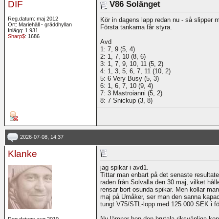
DIF
V86 Solänget
Reg.datum: maj 2012
Kör in dagens lapp redan nu - så slipper 
Ort: Mariehäll - gräddhyllan
Första tankarna får styra.
Inlägg: 1 931
Sharp$
: 1686
Avd
1: 7, 9 (5, 4)
2: 1, 7, 10 (8, 6)
3: 1, 7, 9, 10, 11 (5, 2)
4: 1, 3, 5, 6, 7, 11 (10, 2)
5: 6 Very Busy (5, 3)
6: 1, 6, 7, 10 (9, 4)
7: 3 Mastroianni (5, 2)
8: 7 Snickup (3, 8)
2026-07-08, 14:37
Klanke
jag spikar i avd1.
Tittar man enbart på det senaste resultatet 
raden från Solvalla den 30 maj, vilket hå
rensar bort osunda spikar. Men kollar ma
maj på Umåker, ser man den sanna kapacit
tungt V75/STL-lopp med 125 000 SEK i förs
Nu lämnar hon den brutala riksvänliga konku
Reg.datum: aug 2010