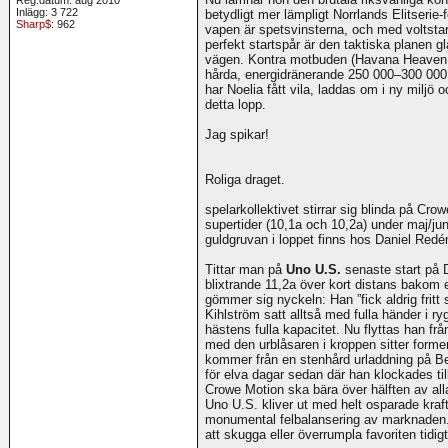
Inlägg: 3 722
betydligt mer lämpligt Norrlands Elitseri
Sharp$
: 962
vapen är spetsvinsterna, och med voltstar
perfekt startspår är den taktiska planen gl
vägen. Kontra motbuden (Havana Heaven 
hårda, energidränerande 250 000–300 000
har Noelia fått vila, laddas om i ny miljö
detta lopp.
Jag spikar!
Roliga draget.
spelarkollektivet stirrar sig blinda på Cr
supertider (10,1a och 10,2a) under maj/j
guldgruvan i loppet finns hos Daniel Redé
Tittar man på
Uno U.S.
senaste start på 
blixtrande 11,2a över kort distans bakom
gömmer sig nyckeln: Han ”fick aldrig fritt 
Kihlström satt alltså med fulla händer i r
hästens fulla kapacitet. Nu flyttas han frå
med den urblåsaren i kroppen sitter form
kommer från en stenhård urladdning på Be
för elva dagar sedan där han klockades til
Crowe Motion ska bära över hälften av alla
Uno U.S. kliver ut med helt osparade kraf
monumental felbalansering av marknaden. 
att skugga eller överrumpla favoriten tidigt