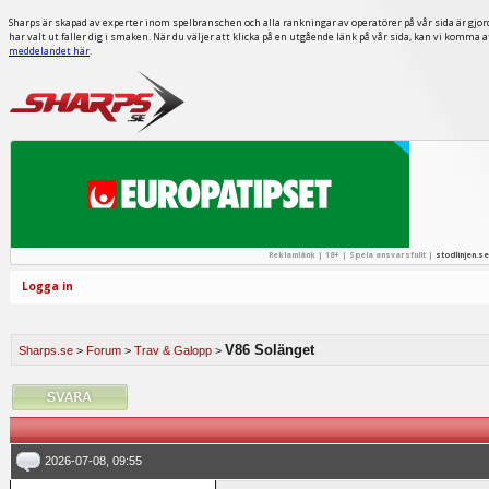
Sharps är skapad av experter inom spelbranschen och alla rankningar av operatörer på vår sida är gjor
har valt ut faller dig i smaken. När du väljer att klicka på en utgående länk på vår sida, kan vi komma 
meddelandet här
.
Reklamlänk | 18+ | Spela ansvarsfullt |
stodlinjen.se
Logga in
V86 Solänget
Sharps.se
>
Forum
>
Trav & Galopp
>
2026-07-08, 09:55