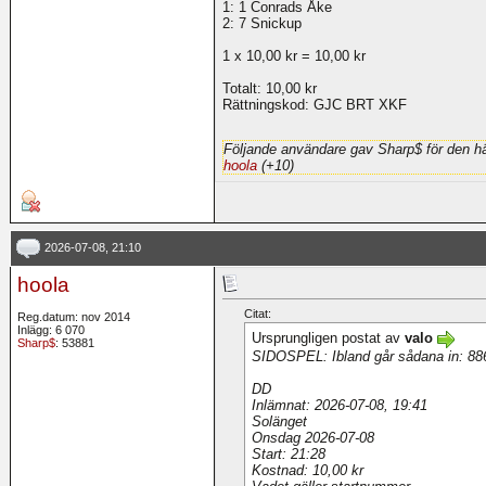
1: 1 Conrads Åke
2: 7 Snickup
1 x 10,00 kr = 10,00 kr
Totalt: 10,00 kr
Rättningskod: GJC BRT XKF
Följande användare gav Sharp$ för den hä
hoola
(+10)
2026-07-08, 21:10
hoola
Citat:
Reg.datum: nov 2014
Inlägg: 6 070
Ursprungligen postat av
valo
Sharp$
: 53881
SIDOSPEL: Ibland går sådana in: 886 
DD
Inlämnat: 2026-07-08, 19:41
Solänget
Onsdag 2026-07-08
Start: 21:28
Kostnad: 10,00 kr