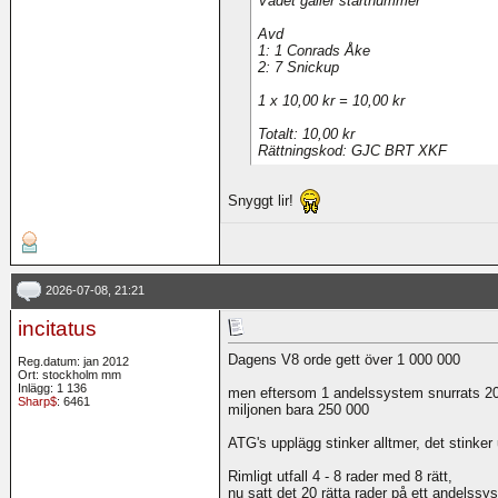
Vadet gäller startnummer
Avd
1: 1 Conrads Åke
2: 7 Snickup
1 x 10,00 kr = 10,00 kr
Totalt: 10,00 kr
Rättningskod: GJC BRT XKF
Snyggt lir!
2026-07-08, 21:21
incitatus
Dagens V8 orde gett över 1 000 000
Reg.datum: jan 2012
Ort: stockholm mm
Inlägg: 1 136
men eftersom 1 andelssystem snurrats 20 
Sharp$
: 6461
miljonen bara 250 000
ATG's upplägg stinker alltmer, det stinker
Rimligt utfall 4 - 8 rader med 8 rätt,
nu satt det 20 rätta rader på ett andelssy