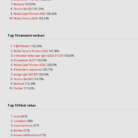
Bethard
103,51%
Tennis Bet365
101,31%
Pekka Cykel Pinnen 2026
100,26%
Pekka Tennis 2026
100,23%
Top 10 senaste veckan
X @AIKSoderr
152,18%
Pekka Tennis Pinnen 2026
141,30%
vi försöker boka spel igen (2026-07-20)
133,65%
Europakval 26/27
132,94%
Pekka Cykel Pinnen 2026
128,65%
d'Alembert sequence
128,11%
övriga spel 260705
120,93%
Tennis Bet365
114,75%
Bethard
112,33%
Flatbet
111,92%
Top 10 flest rekar
Lazlo
(423)
LuckySam
(386)
maximalvinst
(377)
Bollbet
(175)
AmaerildeRimfrost
(173)