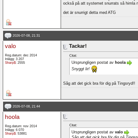
också på att systemet snurrats så himla
det är snurrigt detta med ATG
2026-07-08, 21:31
valo
Tackar!
Reg.datum: dec 2014
Citat:
Inlägg: 3 207
Ursprungligen postat av
hoola
Sharp$
: 2555
Snyggt lir!
Såg att det gick bra för dig på Tingsryd!!
2026-07-08, 21:44
hoola
Citat:
Reg.datum: nov 2014
Inlägg: 6 070
Ursprungligen postat av
valo
Sharp$
: 53881
Såg att det gick bra för dig på Tingsr