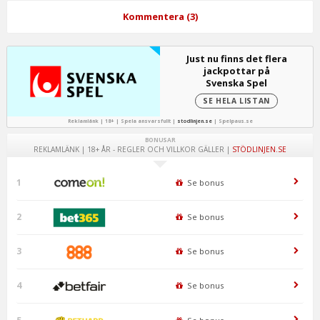
Kommentera (3)
Just nu finns det flera
jackpottar på
Svenska Spel
SE HELA LISTAN
Reklamlänk | 18+ | Spela ansvarsfullt |
stodlinjen.se
|
Spelpaus.se
BONUSAR
REKLAMLÄNK | 18+ ÅR - REGLER OCH VILLKOR GÄLLER |
STÖDLINJEN.SE
1
Se bonus
2
Se bonus
3
Se bonus
4
Se bonus