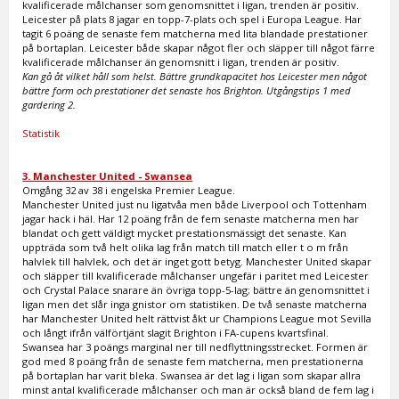
kvalificerade målchanser som genomsnittet i ligan, trenden är positiv.
Leicester på plats 8 jagar en topp-7-plats och spel i Europa League. Har
tagit 6 poäng de senaste fem matcherna med lita blandade prestationer
på bortaplan. Leicester både skapar något fler och släpper till något färre
kvalificerade målchanser än genomsnitt i ligan, trenden är positiv.
Kan gå åt vilket håll som helst. Bättre grundkapacitet hos Leicester men något
bättre form och prestationer det senaste hos Brighton. Utgångstips 1 med
gardering 2.
Statistik
3. Manchester United - Swansea
Omgång 32 av 38 i engelska Premier League.
Manchester United just nu ligatvåa men både Liverpool och Tottenham
jagar hack i häl. Har 12 poäng från de fem senaste matcherna men har
blandat och gett väldigt mycket prestationsmässigt det senaste. Kan
uppträda som två helt olika lag från match till match eller t o m från
halvlek till halvlek, och det är inget gott betyg. Manchester United skapar
och släpper till kvalificerade målchanser ungefär i paritet med Leicester
och Crystal Palace snarare än övriga topp-5-lag; bättre än genomsnittet i
ligan men det slår inga gnistor om statistiken. De två senaste matcherna
har Manchester United helt rättvist åkt ur Champions League mot Sevilla
och långt ifrån välförtjänt slagit Brighton i FA-cupens kvartsfinal.
Swansea har 3 poängs marginal ner till nedflyttningsstrecket. Formen är
god med 8 poäng från de senaste fem matcherna, men prestationerna
på bortaplan har varit bleka. Swansea är det lag i ligan som skapar allra
minst antal kvalificerade målchanser och man är också bland de fem lag i