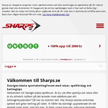
Sharps är skapad av experter inom spelbranschen och alla rankningar av operatörer på vår sida är
gjorda med stor diskretion. Vi hoppas att de online spelbolagen som vi har valt ut faller dig i
smaken. När du väljer att klicka på en utgående länk på vår sida, kan vi komma att erhålla provision,
dock utan någon kostnad från din sida.
Läs hela meddelandet här
.
+
100% upp till 2000 kr
Reklamlänk | 18+ | Spela ansvarsfullt |
stodlinjen.se
|
Spelpaus.se
Logga in
Välkommen till Sharps.se
Sveriges bästa sportsbettingforum med rekar, spelförslag och
bettingtips
Välkommen till Sveriges bästa spelforum. Är du ute efter speltips och rekar eller
är du allmänt nyfiken på det senaste inom oddsbonusar och
bettingerbjudanden? Då har du kommit rätt. Hos Sharps samlas ambitiösa
spelare som gillar betting på nätet. Vi håller oss ständigt uppdaterade om det
senaste inom sport, spel och trav. Vi listar unika bonusar, exklusiva tävlingar,