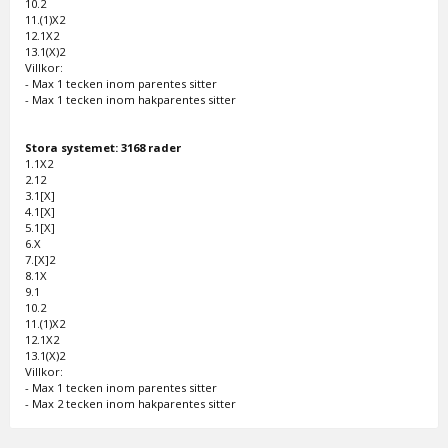
10.2
11.(1)X2
12.1X2
13.1(X)2
Villkor:
- Max 1 tecken inom parentes sitter
- Max 1 tecken inom hakparentes sitter
Stora systemet: 3168 rader
1.1X2
2.12
3.1[X]
4.1[X]
5.1[X]
6.X
7.[X]2
8.1X
9.1
10.2
11.(1)X2
12.1X2
13.1(X)2
Villkor:
- Max 1 tecken inom parentes sitter
- Max 2 tecken inom hakparentes sitter