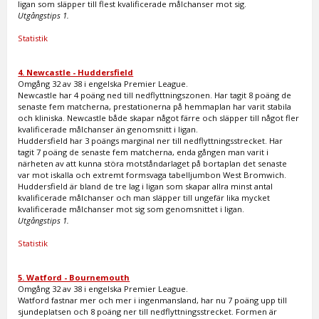
ligan som släpper till flest kvalificerade målchanser mot sig.
Utgångstips 1.
Statistik
4. Newcastle - Huddersfield
Omgång 32 av 38 i engelska Premier League.
Newcastle har 4 poäng ned till nedflyttningszonen. Har tagit 8 poäng de
senaste fem matcherna, prestationerna på hemmaplan har varit stabila
och kliniska. Newcastle både skapar något färre och släpper till något fler
kvalificerade målchanser än genomsnitt i ligan.
Huddersfield har 3 poängs marginal ner till nedflyttningsstrecket. Har
tagit 7 poäng de senaste fem matcherna, enda gången man varit i
närheten av att kunna störa motståndarlaget på bortaplan det senaste
var mot iskalla och extremt formsvaga tabelljumbon West Bromwich.
Huddersfield är bland de tre lag i ligan som skapar allra minst antal
kvalificerade målchanser och man släpper till ungefär lika mycket
kvalificerade målchanser mot sig som genomsnittet i ligan.
Utgångstips 1.
Statistik
5. Watford - Bournemouth
Omgång 32 av 38 i engelska Premier League.
Watford fastnar mer och mer i ingenmansland, har nu 7 poäng upp till
sjundeplatsen och 8 poäng ner till nedflyttningsstrecket. Formen är