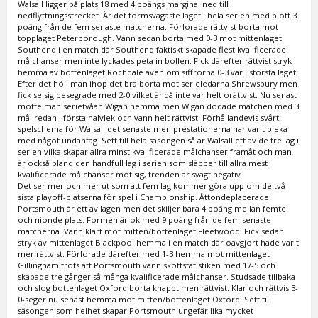
Walsall ligger på plats 18 med 4 poängs marginal ned till
nedflyttningsstrecket. Är det formsvagaste laget i hela serien med blott 3
poäng från de fem senaste matcherna. Förlorade rättvist borta mot
topplaget Peterborough. Vann sedan borta med 0-3 mot mittenlaget
Southend i en match där Southend faktiskt skapade flest kvalificerade
målchanser men inte lyckades peta in bollen. Fick därefter rättvist stryk
hemma av bottenlaget Rochdale även om siffrorna 0-3 var i största laget.
Efter det höll man ihop det bra borta mot serieledarna Shrewsbury men
fick se sig besegrade med 2-0 vilket ändå inte var helt orättvist. Nu senast
mötte man serietvåan Wigan hemma men Wigan dödade matchen med 3
mål redan i första halvlek och vann helt rättvist. Förhållandevis svårt
spelschema för Walsall det senaste men prestationerna har varit bleka
med något undantag. Sett till hela säsongen så är Walsall ett av de tre lag i
serien vilka skapar allra minst kvalificerade målchanser framåt och man
är också bland den handfull lag i serien som släpper till allra mest
kvalificerade målchanser mot sig, trenden är svagt negativ.
Det ser mer och mer ut som att fem lag kommer göra upp om de två
sista playoff-platserna för spel i Championship. Åttondeplacerade
Portsmouth är ett av lagen men det skiljer bara 4 poäng mellan femte
och nionde plats. Formen är ok med 9 poäng från de fem senaste
matcherna. Vann klart mot mitten/bottenlaget Fleetwood. Fick sedan
stryk av mittenlaget Blackpool hemma i en match där oavgjort hade varit
mer rättvist. Förlorade därefter med 1-3 hemma mot mittenlaget
Gillingham trots att Portsmouth vann skottstatistiken med 17-5 och
skapade tre gånger så många kvalificerade målchanser. Studsade tillbaka
och slog bottenlaget Oxford borta knappt men rättvist. Klar och rättvis 3-
0-seger nu senast hemma mot mitten/bottenlaget Oxford. Sett till
säsongen som helhet skapar Portsmouth ungefär lika mycket