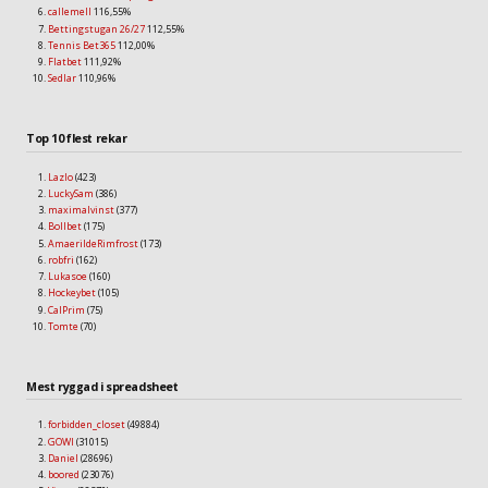
callemell
116,55%
Bettingstugan 26/27
112,55%
Tennis Bet365
112,00%
Flatbet
111,92%
Sedlar
110,96%
Top 10 flest rekar
Lazlo
(423)
LuckySam
(386)
maximalvinst
(377)
Bollbet
(175)
AmaerildeRimfrost
(173)
robfri
(162)
Lukasoe
(160)
Hockeybet
(105)
CalPrim
(75)
Tomte
(70)
Mest ryggad i spreadsheet
forbidden_closet
(49884)
GOWI
(31015)
Daniel
(28696)
boored
(23076)