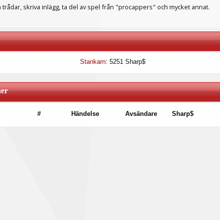
trådar, skriva inlägg, ta del av spel från "procappers" och mycket annat.
Stankarn
: 5251 Sharp$
ner
#
Händelse
Avsändare
Sharp$