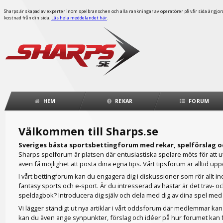
Sharps är skapad av experter inom spelbranschen och alla rankningar av operatörer på vår sida är gjorda
kostnad från din sida.
Läs hela meddelandet här
.
HEM
REKAR
FORUM
Välkommen till Sharps.se
Sveriges bästa sportsbettingforum med rekar, spelförslag o
Sharps spelforum är platsen där entusiastiska spelare möts för att 
även få möjlighet att posta dina egna tips. Vårt tipsforum är allti
I vårt bettingforum kan du engagera dig i diskussioner som rör allt
fantasy sports och e-sport. Är du intresserad av hästar är det trav- o
speldagbok? Introducera dig själv och dela med dig av dina spel me
Vi lägger ständigt ut nya artiklar i vårt oddsforum där medlemmar kan
kan du även ange synpunkter, förslag och idéer på hur forumet kan 