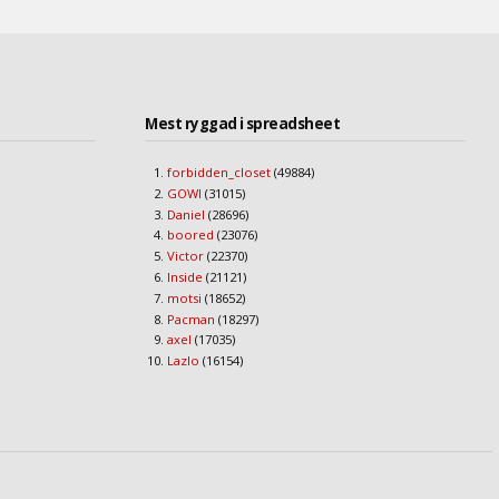
Mest ryggad i spreadsheet
forbidden_closet
(49884)
GOWI
(31015)
Daniel
(28696)
boored
(23076)
Victor
(22370)
Inside
(21121)
motsi
(18652)
Pacman
(18297)
axel
(17035)
Lazlo
(16154)