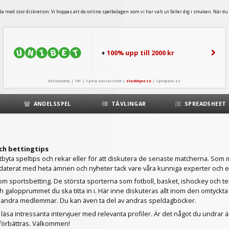
 med stor diskretion. Vi hoppas att de online spelbolagen som vi har valt ut faller dig i smaken. När du 
+
100% upp till 2000 kr
Reklamlänk | 18+ | Spela ansvarsfullt |
stodlinjen.se
|
Spelpaus.se
ANDELSSPEL
TÄVLINGAR
SPREADSHEET
ch bettingtips
utbyta speltips och rekar eller för att diskutera de senaste matcherna. So
d uppdaterat med heta ämnen och nyheter tack vare våra kunniga experter o
 inom sportsbetting. De största sporterna som fotboll, basket, ishockey oc
ch galopprummet du ska titta in i. Här inne diskuteras allt inom den omtyckta
d andra medlemmar. Du kan även ta del av andras speldagböcker.
 läsa intressanta intervjuer med relevanta profiler. Är det något du undrar 
förbättras. Välkommen!