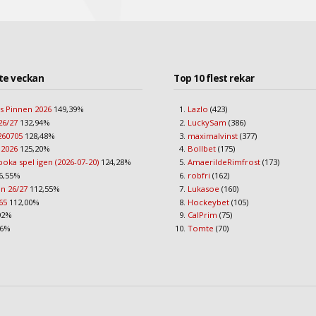
te veckan
Top 10 flest rekar
s Pinnen 2026
149,39%
Lazlo
(423)
26/27
132,94%
LuckySam
(386)
260705
128,48%
maximalvinst
(377)
 2026
125,20%
Bollbet
(175)
boka spel igen (2026-07-20)
124,28%
AmaerildeRimfrost
(173)
6,55%
robfri
(162)
an 26/27
112,55%
Lukasoe
(160)
65
112,00%
Hockeybet
(105)
92%
CalPrim
(75)
96%
Tomte
(70)