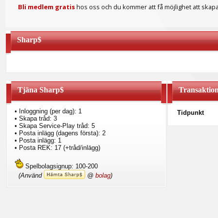
Bli medlem gratis
hos oss och du kommer att få möjlighet att skapa 
Sharp$
Tjäna Sharp$
Transaktio
• Inloggning (per dag): 1
Tidpunkt
• Skapa tråd: 3
• Skapa Service-Play tråd: 5
• Posta inlägg (dagens första): 2
• Posta inlägg: 1
• Posta REK: 17 (+tråd/inlägg)
Spelbolagsignup: 100-200
(Använd
@
bolag
)