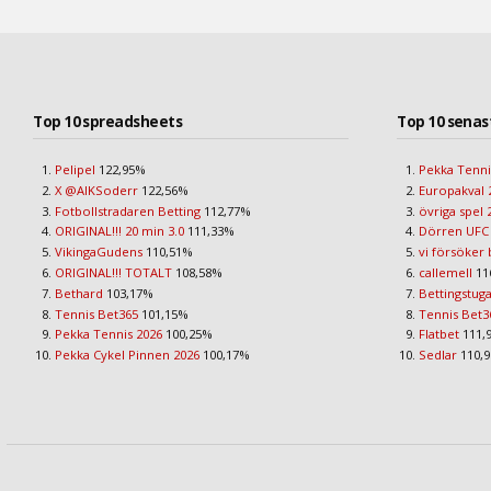
Top 10 spreadsheets
Top 10 senas
Pelipel
122,95%
Pekka Tenni
X @AIKSoderr
122,56%
Europakval 
Fotbollstradaren Betting
112,77%
övriga spel 
ORIGINAL!!! 20 min 3.0
111,33%
Dörren UFC
VikingaGudens
110,51%
vi försöker 
ORIGINAL!!! TOTALT
108,58%
callemell
11
Bethard
103,17%
Bettingstug
Tennis Bet365
101,15%
Tennis Bet3
Pekka Tennis 2026
100,25%
Flatbet
111,
Pekka Cykel Pinnen 2026
100,17%
Sedlar
110,