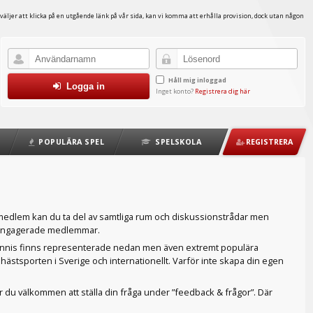
väljer att klicka på en utgående länk på vår sida, kan vi komma att erhålla provision, dock utan någon
Håll mig inloggad
Logga in
Inget konto?
Registrera dig här
POPULÄRA SPEL
SPELSKOLA
REGISTRERA
m medlem kan du ta del av samtliga rum och diskussionstrådar men
ch engagerade medlemmar.
h tennis finns representerade nedan men även extremt populära
 hästsporten i Sverige och internationellt. Varför inte skapa din egen
är du välkommen att ställa din fråga under ”feedback & frågor”. Där