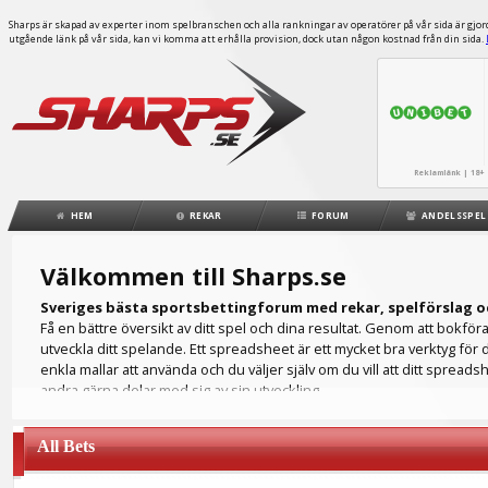
Sharps är skapad av experter inom spelbranschen och alla rankningar av operatörer på vår sida är gjorda
utgående länk på vår sida, kan vi komma att erhålla provision, dock utan någon kostnad från din sida.
Reklamlänk | 18+ 
HEM
REKAR
FORUM
ANDELSSPEL
Välkommen till Sharps.se
Sveriges bästa sportsbettingforum med rekar, spelförslag o
Få en bättre översikt av ditt spel och dina resultat. Genom att bokfö
utveckla ditt spelande. Ett spreadsheet är ett mycket bra verktyg för 
enkla mallar att använda och du väljer själv om du vill att ditt spreads
andra gärna delar med sig av sin utveckling.
Hur ser din ROI ut? Ett spreadsheet fungerar som din egen spelbokföri
på ett flertal olika spelbolag och då är det bra att hålla all spelinfo
All Bets
du för att kunna analysera ditt spelande. Ett detaljrikt spreadsheet hjälpe
Du kanske föredrar att lägga dina spel på fotboll men ditt spreadshee