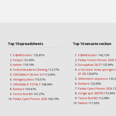
Top 10 spreadsheets
Top 10 senaste veckan
X @AIKSoderr
125,81%
X @AIKSoderr
142,12%
Pelipel
121,45%
Pekka Tennis Pinnen 2026
1
twitter
118,19%
Europakval 26/27
132,94%
Fotbollstradaren Betting
112,77%
vi försöker boka spel igen 
07-20)
129,87%
ORIGINAL!!! 20 min 3.0
112,40%
d'Alembert sequence
125,
VikingaGudens
110,51%
Bethard
122,00%
ORIGINAL!!! TOTALT
108,94%
Pekka Cykel Pinnen 2026
12
Bethard
103,47%
övriga spel 260705
112,94%
Tennis Bet365
101,27%
Tennis Bet365
112,08%
Pekka Cykel Pinnen 2026
100,73%
Flatbet
111,92%