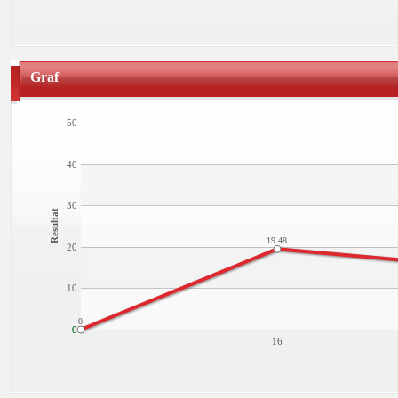
Graf
50
40
30
Resultat
19.48
20
10
0
0
0
16