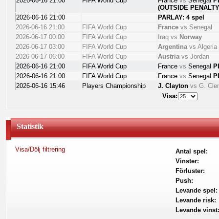
2026-06-16 21:00
FIFA World Cup
France
vs
Senegal
P
(OUTSIDE PENALTY
2026-06-16 21:00
PARLAY: 4 spel
2026-06-16 21:00
FIFA World Cup
France
vs
Senegal
2026-06-17 00:00
FIFA World Cup
Iraq
vs
Norway
2026-06-17 03:00
FIFA World Cup
Argentina
vs
Algeria
2026-06-17 06:00
FIFA World Cup
Austria
vs
Jordan
2026-06-16 21:00
FIFA World Cup
France
vs
Senegal
P
2026-06-16 21:00
FIFA World Cup
France
vs
Senegal
P
2026-06-16 15:46
Players Championship
J. Clayton
vs
G. Cl
Visa:
Statistik
Visa/Dölj filtrering
Antal spel:
Vinster:
Förluster:
Push:
Levande spel:
Levande risk:
Levande vinst