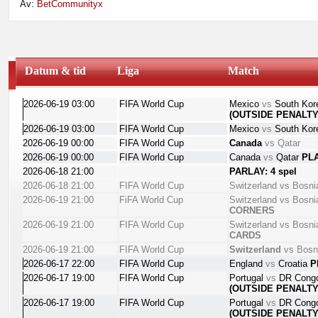
Av:
BetCommunityx
ditt fokus. Ett spreadsheet är nyckeln till framgångsrikt spelande.
Bli medlem gratis
hos oss och du kommer att få möjlighet att skapa 
Datum & tid
Liga
Match
2026-06-19 03:00
FIFA World Cup
Mexico
vs
South Ko
(OUTSIDE PENALTY
2026-06-19 03:00
FIFA World Cup
Mexico
vs
South Ko
2026-06-19 00:00
FIFA World Cup
Canada
vs
Qatar
2026-06-19 00:00
FIFA World Cup
Canada
vs
Qatar
PL
2026-06-18 21:00
PARLAY: 4 spel
2026-06-18 21:00
FIFA World Cup
Switzerland
vs
Bosni
2026-06-19 21:00
FiFA World Cup
Switzerland
vs
Bosni
CORNERS
2026-06-19 21:00
FIFA World Cup
Switzerland
vs
Bosni
CARDS
2026-06-19 21:00
FIFA World Cup
Switzerland
vs
Bosn
2026-06-17 22:00
FIFA World Cup
England
vs
Croatia
P
2026-06-17 19:00
FIFA World Cup
Portugal
vs
DR Con
(OUTSIDE PENALTY
2026-06-17 19:00
FIFA World Cup
Portugal
vs
DR Con
(OUTSIDE PENALTY