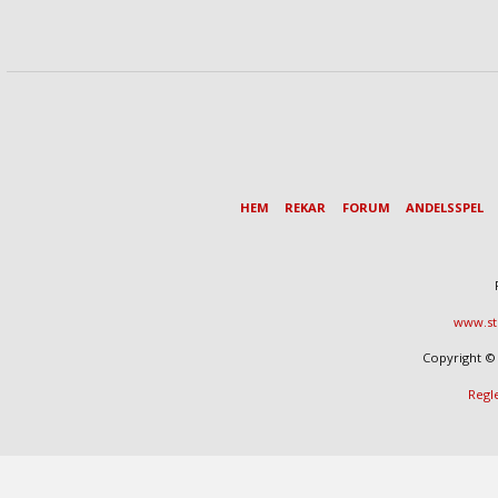
HEM
REKAR
FORUM
ANDELSSPEL
www.st
Copyright © 
Regl