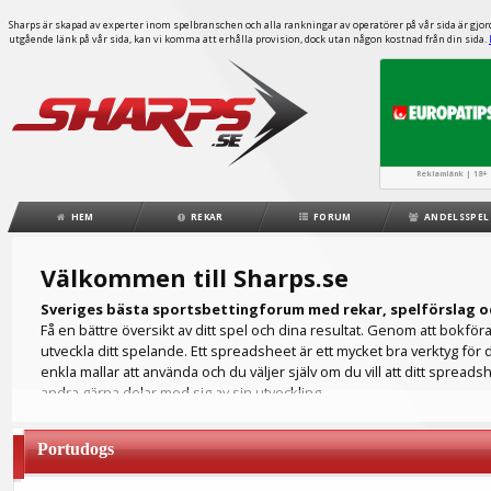
Sharps är skapad av experter inom spelbranschen och alla rankningar av operatörer på vår sida är gjorda
utgående länk på vår sida, kan vi komma att erhålla provision, dock utan någon kostnad från din sida.
Reklamlänk | 18+ 
HEM
REKAR
FORUM
ANDELSSPEL
Välkommen till Sharps.se
Sveriges bästa sportsbettingforum med rekar, spelförslag o
Få en bättre översikt av ditt spel och dina resultat. Genom att bokfö
utveckla ditt spelande. Ett spreadsheet är ett mycket bra verktyg för 
enkla mallar att använda och du väljer själv om du vill att ditt spreads
andra gärna delar med sig av sin utveckling.
Hur ser din ROI ut? Ett spreadsheet fungerar som din egen spelbokföri
på ett flertal olika spelbolag och då är det bra att hålla all spelinfo
Portudogs
du för att kunna analysera ditt spelande. Ett detaljrikt spreadsheet hjälpe
Du kanske föredrar att lägga dina spel på fotboll men ditt spreadshee