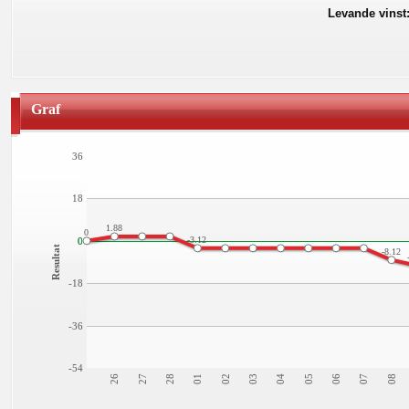
Levande vinst
Graf
36
18
1.88
0
-3.12
0
0
Resultat
-8.12
-18
-36
-54
26
27
28
01
02
03
04
05
06
07
08