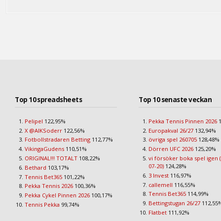
Top 10 spreadsheets
Top 10 senaste veckan
Pelipel
122,95%
Pekka Tennis Pinnen 2026
1
X @AIKSoderr
122,56%
Europakval 26/27
132,94%
Fotbollstradaren Betting
112,77%
övriga spel 260705
128,48%
VikingaGudens
110,51%
Dörren UFC 2026
125,20%
ORIGINAL!!! TOTALT
108,22%
vi försöker boka spel igen 
07-20)
124,28%
Bethard
103,17%
3 Invest
116,97%
Tennis Bet365
101,22%
callemell
116,55%
Pekka Tennis 2026
100,36%
Tennis Bet365
114,99%
Pekka Cykel Pinnen 2026
100,17%
Bettingstugan 26/27
112,55
Tennis Pekka
99,74%
Flatbet
111,92%