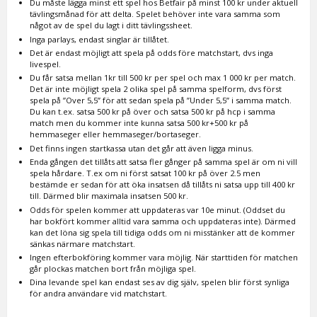
Du måste lägga minst ett spel hos Betfair på minst 100 kr under aktuell
tävlingsmånad för att delta. Spelet behöver inte vara samma som
något av de spel du lagt i ditt tävlingssheet.
Inga parlays, endast singlar är tillåtet.
Det är endast möjligt att spela på odds före matchstart, dvs inga
livespel.
Du får satsa mellan 1kr till 500 kr per spel och max 1 000 kr per match.
Det är inte möjligt spela 2 olika spel på samma spelform, dvs först
spela på ”Over 5,5” för att sedan spela på ”Under 5,5” i samma match.
Du kan t.ex. satsa 500 kr på över och satsa 500 kr på hcp i samma
match men du kommer inte kunna satsa 500 kr+500 kr på
hemmaseger eller hemmaseger/bortaseger.
Det finns ingen startkassa utan det går att även ligga minus.
Enda gången det tillåts att satsa fler gånger på samma spel är om ni vill
spela hårdare. T.ex om ni först satsat 100 kr på över 2.5 men
bestämde er sedan för att öka insatsen då tillåts ni satsa upp till 400 kr
till. Därmed blir maximala insatsen 500 kr.
Odds för spelen kommer att uppdateras var 10e minut. (Oddset du
har bokfört kommer alltid vara samma och uppdateras inte). Därmed
kan det löna sig spela till tidiga odds om ni misstänker att de kommer
sänkas närmare matchstart.
Ingen efterbokföring kommer vara möjlig. När starttiden för matchen
går plockas matchen bort från möjliga spel.
Dina levande spel kan endast ses av dig själv, spelen blir först synliga
för andra användare vid matchstart.