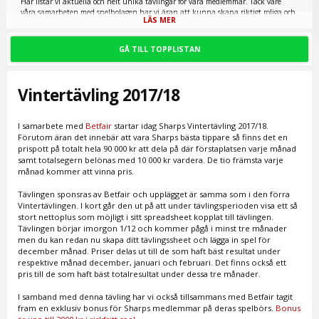
Här listar vi aktuella och helt unika tävlingar för våra medlemmar. Tack vare
våra samarbeten med spelbolagen har vi äran att kunna skapa riktigt roliga och
LÄS MER
lönsamma tävlingar för våra medlemmar. Våra tävlingar är mycket populära och
uppskattade bland våra medlemmar. Tävlingarna kan se lite olika ut men
grundprincipen är oftast densamma – varje deltagare skapar ett personligt
GÅ TILL TOPPLISTAN
spreadsheet och bokför sina spel under en specifik tid. Vinner gör den spelare som
lyckas uppnå högst nettoresultat. För varje tävling finns det en tydlig och
detaljrik beskrivning av både utförande och de regler och villkor som gäller.
Vintertävling 2017/18
Visa vad du går för samtidigt som du har möjlighet att öka ditt spelsaldo. Allt du
behöver göra för att kunna delta i våra tävlingar är att bli medlem i vårt forum –
helt kostnadsfritt.
I samarbete med
Betfair
startar idag Sharps Vintertävling 2017/18.
Bli medlem gratis
hos oss och du kommer att få möjlighet att skapa trådar,
Förutom äran det innebär att vara Sharps bästa tippare så finns det en
skriva inlägg, ta del av spel från "procappers" och mycket annat.
prispott på totalt hela 90 000 kr att dela på där förstaplatsen varje månad
samt totalsegern belönas med 10 000 kr vardera. De tio främsta varje
månad kommer att vinna pris.
Tävlingen sponsras av Betfair och upplägget är samma som i den förra
Vintertävlingen. I kort går den ut på att under tävlingsperioden visa ett så
stort nettoplus som möjligt i sitt spreadsheet kopplat till tävlingen.
Tävlingen börjar imorgon 1/12 och kommer pågå i minst tre månader
men du kan redan nu skapa ditt tävlingssheet och lägga in spel för
december månad. Priser delas ut till de som haft bäst resultat under
respektive månad december, januari och februari. Det finns också ett
pris till de som haft bäst totalresultat under dessa tre månader.
I samband med denna tävling har vi också tillsammans med Betfair tagit
fram en exklusiv bonus för Sharps medlemmar på deras spelbörs.
Bonus