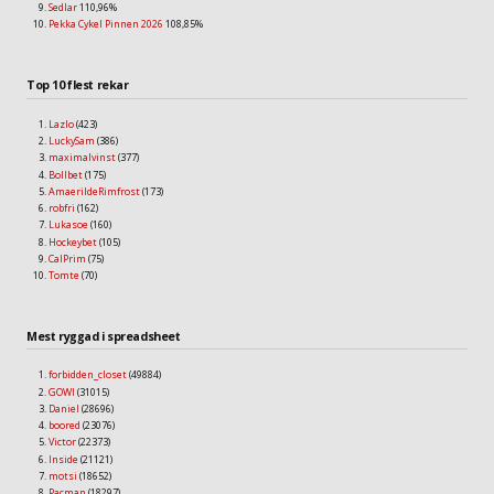
Sedlar
110,96%
Pekka Cykel Pinnen 2026
108,85%
Top 10 flest rekar
Lazlo
(423)
LuckySam
(386)
maximalvinst
(377)
Bollbet
(175)
AmaerildeRimfrost
(173)
robfri
(162)
Lukasoe
(160)
Hockeybet
(105)
CalPrim
(75)
Tomte
(70)
Mest ryggad i spreadsheet
forbidden_closet
(49884)
GOWI
(31015)
Daniel
(28696)
boored
(23076)
Victor
(22373)
Inside
(21121)
motsi
(18652)
Pacman
(18297)