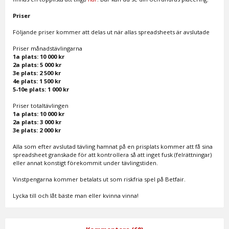
Priser
Följande priser kommer att delas ut när allas spreadsheets är avslutade
Priser månadstävlingarna
1a plats: 10 000 kr
2a plats: 5 000 kr
3e plats: 2 500 kr
4e plats: 1 500 kr
5-10e plats: 1 000 kr
Priser totaltävlingen
1a plats: 10 000 kr
2a plats: 3 000 kr
3e plats: 2 000 kr
Alla som efter avslutad tävling hamnat på en prisplats kommer att få sina
spreadsheet granskade för att kontrollera så att inget fusk (felrättningar)
eller annat konstigt förekommit under tävlingstiden.
Vinstpengarna kommer betalats ut som riskfria spel på Betfair.
Lycka till och låt bäste man eller kvinna vinna!