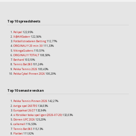
Top 10 spreadsheets
Pelipel
122,95%
X @AIKSoderr
122,56%
Fotbollstradaren Betting
112,77%
ORIGINAL!!! 20 min 3.0
111,33%
VikingaGudens
110,51%
ORIGINAL!!! TOTALT
108,58%
Bethard
103,10%
Tennis Bet365
101,24%
Pekka Tennis 2026
100,43%
Pekka Cykel Pinnen 2026
100,20%
Top 10 senaste veckan
Pekka Tennis Pinnen 2026
142,27%
övriga spel 260705
134,03%
Europakval 26/27
132,94%
vi försöker boka spel igen (2026-07-20)
132,03%
Dörren UFC 2026
125,20%
callemell
116,55%
Tennis Bet365
115,13%
Flatbet
111,92%