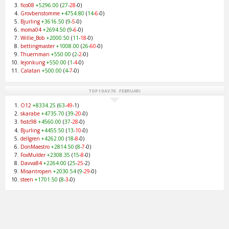
fico08
+5296.00
(
27
-
28
-0)
Grovbenstomme
+4754.80
(
14
-
6
-0)
Bjurling
+3616.50
(
9
-
5
-0)
moma04
+2694.50
(
9
-
6
-0)
Willie_Bob
+2000.50
(
11
-
18
-0)
bettingmaster
+1008.00
(
26
-
60
-0)
Thuernman
+550.00
(
2
-
2
-0)
lejonkung
+550.00
(
1
-
4
-0)
Calatan
+500.00
(
4
-
7
-0)
TOP 10 AV 70 FEBRUARI
O12
+8334.25
(
63
-
49
-1)
skarabe
+4735.70
(
39
-
20
-0)
fxstc98
+4560.00
(
37
-
28
-0)
Bjurling
+4455.50
(
13
-
10
-0)
dellgren
+4262.00
(
18
-
8
-0)
DonMaestro
+2814.50
(
8
-
7
-0)
FoxMulder
+2308.35
(
15
-
8
-0)
Davva84
+2264.00
(
25
-
25
-2)
Misantropen
+2030.54
(
9
-
29
-0)
steen
+1701.50
(
8
-
3
-0)