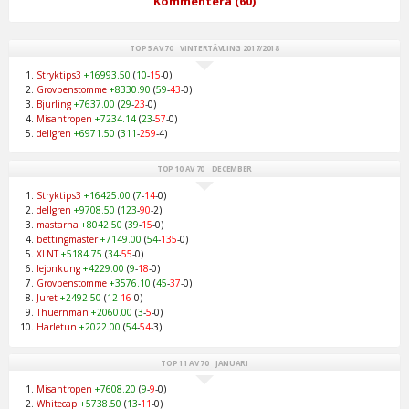
Kommentera (60)
TOP 5 AV 70 VINTERTÄVLING 2017/2018
Stryktips3
+16993.50
(
10
-
15
-0)
Grovbenstomme
+8330.90
(
59
-
43
-0)
Bjurling
+7637.00
(
29
-
23
-0)
Misantropen
+7234.14
(
23
-
57
-0)
dellgren
+6971.50
(
311
-
259
-4)
TOP 10 AV 70 DECEMBER
Stryktips3
+16425.00
(
7
-
14
-0)
dellgren
+9708.50
(
123
-
90
-2)
mastarna
+8042.50
(
39
-
15
-0)
bettingmaster
+7149.00
(
54
-
135
-0)
XLNT
+5184.75
(
34
-
55
-0)
lejonkung
+4229.00
(
9
-
18
-0)
Grovbenstomme
+3576.10
(
45
-
37
-0)
Juret
+2492.50
(
12
-
16
-0)
Thuernman
+2060.00
(
3
-
5
-0)
Harletun
+2022.00
(
54
-
54
-3)
TOP 11 AV 70 JANUARI
Misantropen
+7608.20
(
9
-
9
-0)
Whitecap
+5738.50
(
13
-
11
-0)