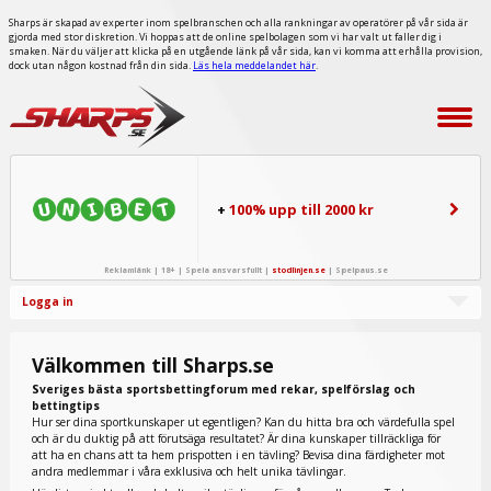
Sharps är skapad av experter inom spelbranschen och alla rankningar av operatörer på vår sida är
gjorda med stor diskretion. Vi hoppas att de online spelbolagen som vi har valt ut faller dig i
smaken. När du väljer att klicka på en utgående länk på vår sida, kan vi komma att erhålla provision,
dock utan någon kostnad från din sida.
Läs hela meddelandet här
.
+
100% upp till 2000 kr
Reklamlänk | 18+ | Spela ansvarsfullt |
stodlinjen.se
|
Spelpaus.se
Logga in
Välkommen till Sharps.se
Sveriges bästa sportsbettingforum med rekar, spelförslag och
bettingtips
Hur ser dina sportkunskaper ut egentligen? Kan du hitta bra och värdefulla spel
och är du duktig på att förutsäga resultatet? Är dina kunskaper tillräckliga för
att ha en chans att ta hem prispotten i en tävling? Bevisa dina färdigheter mot
andra medlemmar i våra exklusiva och helt unika tävlingar.