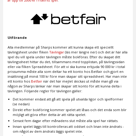
är upp till 2000 kr i riskfritt spel
.
Utförande
Alla medlemmar på Sharps kommer att kunna skapa ett speciellt
tävlingsheet under fliken
Tävlingar
(läs mer längre ner) och det är här alla
spel du vill spela under tävlingen måste bokföras. Efter du skapat ditt
tävlingssheet hittar du det, tillsammans med topplistan, på tävlingssidan
eller via filken Spreadsheet. För att vi ska kunna erbjuda 90 000 kr i total
prissumma måste alla som deltar ha ett konto hos Betfair och gjort en
insättning på minst 100 kr före man skapar sitt spreadsheet. Har man inte
ett konto hos
Betfair
när det här mejlet skickas ut måste man gå via
någon av Sharps länkar när man skapar sitt konto för att kunna delta i
tävlingen. Följande regler för tävlingen gäller:
Det kommer endast att gå att spela på utvalda ligor och spelformer
(se nedan)
Direkt efter bokföring kommer spelet att låsas och det enda som blir
möjligt att göra efter detta är att rätta spelet.
Senast fem dagar efter månadens slut måste alla spel har rättats.
Innan spelet läggs till kontrolleras att oddset och linan inte ändrats -
om något av dem ändrats läggs spelet inte.