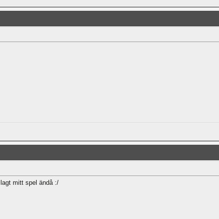
lagt mitt spel ändå :/