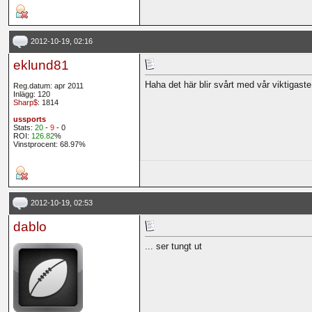
2012-10-19, 02:16
eklund81
Haha det här blir svårt med vår viktigaste
Reg.datum: apr 2011
Inlägg: 120
Sharp$
: 1814
ussports
Stats:
20
-
9
- 0
ROI:
126.82
%
Vinstprocent: 68.97%
2012-10-19, 02:53
dablo
... ser tungt ut