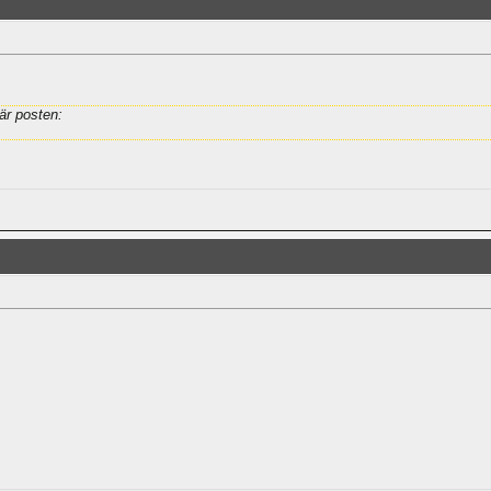
är posten: