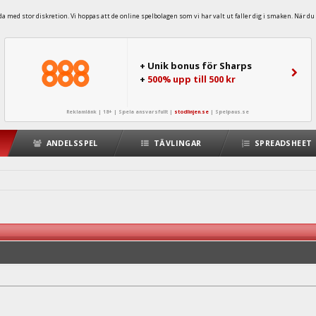
 med stor diskretion. Vi hoppas att de online spelbolagen som vi har valt ut faller dig i smaken. När du 
+ Unik bonus för Sharps
+
500% upp till 500 kr
Reklamlänk | 18+ | Spela ansvarsfullt |
stodlinjen.se
|
Spelpaus.se
ANDELSSPEL
TÄVLINGAR
SPREADSHEET