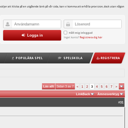
väljer att klicka på en utgående länk på vår sida, kan vi komma att erhålla provision, dock utan någon
Håll mig inloggad
Logga in
Inget konto?
Registrera dig här
POPULÄRA SPEL
SPELSKOLA
REGISTRERA
Läs allt
Sidan 3 av 7
<
1
2
3
4
5
6
7
>
LinkBack
Ämnesverktyg
#
31