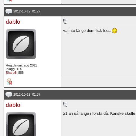
2012-10-19, 01:27
dablo
va inte länge dom fick leda
Reg.datum: aug 2011
Inlägg: 114
Sharp$
: 888
2012-10-19, 01:37
dablo
21 än så länge i första då. Kanske skulle 