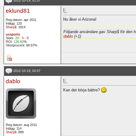
2012-10-19, 01:57
eklund81
Nu åker vi Arizona!
Reg.datum: apr 2011
Inlägg: 120
Sharp$
: 1814
Följande användare gav Sharp$ för den h
ussports
dablo
(+1)
Stats:
20
-
9
- 0
ROI:
126.82
%
Vinstprocent: 68.97%
2012-10-19, 02:07
dablo
Kan det börja bättre?
Reg.datum: aug 2011
Inlägg: 114
Sharp$
: 888