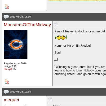
2021-08-26, 16:36
MonstersOfTheMidway
Kanon! Risker är dock stor att en del 
Kommer blir en fin Fredag!
Ses!
//J
__________________
Reg.datum: jul 2016
Inlägg: 291
"Winning is great, sure, but if you are
Sharp$
: 82
learning how to lose. Nobody goes und
crushing defeat, and go on to win ag
2021-08-26, 19:34
mequei