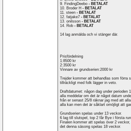
9. FindingDeebo
- BETALAT
10. Broder H
- BETALAT
11. steen
- BETALAT
12. fatjake7
- BETALAT
13. onilsson
- BETALAT
14. Rob
- BETALAT
14 lag anmälda och vi stänger där.
Prisfördelning
1:8500 kr
2:3500 kr
Vinnare av grundserien:2000 kr
Trejder kommer att behandlas som förra 
tillräckligt med folk lägger in veto.
Draftdatumet: någon dag under perioden 1/9
alla meddelar om det är något datum unde
från er senast 25/8 räknar jag med att all
alla kan men det är såklart omöjligt att ga
Grundserien spelas under 13 veckor.
6 lag till slutspel, top 2 får Bye i första ru
Finalen kommer att spelas över 2 veckor, 
det denna säsong spelas 18 veckor.