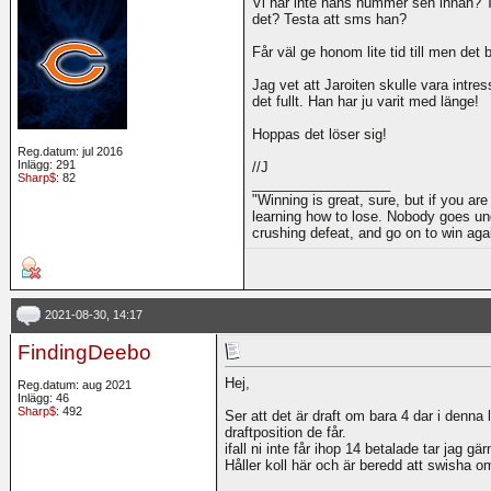
Vi har inte hans nummer sen innan? T
det? Testa att sms han?
Får väl ge honom lite tid till men det bö
Jag vet att Jaroiten skulle vara intr
det fullt. Han har ju varit med länge!
Hoppas det löser sig!
Reg.datum: jul 2016
Inlägg: 291
//J
Sharp$
: 82
__________________
"Winning is great, sure, but if you are
learning how to lose. Nobody goes und
crushing defeat, and go on to win ag
2021-08-30, 14:17
FindingDeebo
Hej,
Reg.datum: aug 2021
Inlägg: 46
Sharp$
: 492
Ser att det är draft om bara 4 dar i denna 
draftposition de får.
ifall ni inte får ihop 14 betalade tar jag gä
Håller koll här och är beredd att swisha om