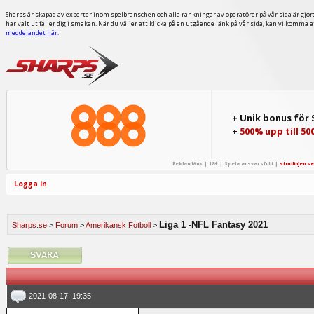
Sharps är skapad av experter inom spelbranschen och alla rankningar av operatörer på vår sida är gjor
har valt ut faller dig i smaken. När du väljer att klicka på en utgående länk på vår sida, kan vi komma 
meddelandet här
.
+ Unik bonus för
+
500% upp till 50
Reklamlänk | 18+ | Spela ansvarsfullt |
stodlinjen.se
Logga in
Liga 1 -NFL Fantasy 2021
Sharps.se
>
Forum
>
Amerikansk Fotboll
>
2021-08-17, 19:35