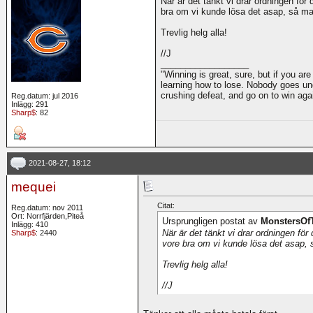
När är det tänkt vi drar ordningen för 
bra om vi kunde lösa det asap, så ma
Trevlig helg alla!
//J
__________________
"Winning is great, sure, but if you are
learning how to lose. Nobody goes und
crushing defeat, and go on to win ag
Reg.datum: jul 2016
Inlägg: 291
Sharp$
: 82
2021-08-27, 18:12
mequei
Citat:
Reg.datum: nov 2011
Ort: Norrfjärden,Piteå
Ursprungligen postat av
MonstersOf
Inlägg: 410
När är det tänkt vi drar ordningen för 
Sharp$
: 2440
vore bra om vi kunde lösa det asap, 
Trevlig helg alla!
//J