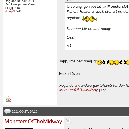
Citat:
Reg.datum: nov 2011
Ort: Norrfjärden,Piteå
Ursprungligen postat av
MonstersOf
Inlägg: 410
Kanon! Risker är dock stor att en del 
Sharp$
: 2440
drycker!
Kommer blir en fin Fredag!
Ses!
//J
Japp, inte helt omöjligt
__________________
Forza Löven
Följande användare gav Sharp$ för den hä
MonstersOfTheMidway
(+5)
2021-08-27, 14:26
MonstersOfTheMidway