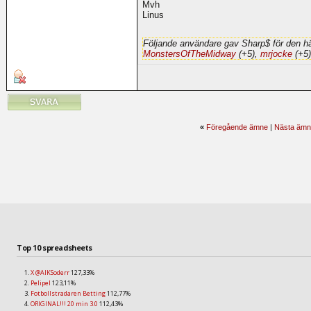
Mvh
Linus
Följande användare gav Sharp$ för den hä
MonstersOfTheMidway
(+5),
mrjocke
(+5)
«
Föregående ämne
|
Nästa ämn
Top 10 spreadsheets
X @AIKSoderr
127,33%
Pelipel
123,11%
Fotbollstradaren Betting
112,77%
ORIGINAL!!! 20 min 3.0
112,43%