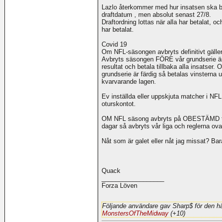
Lazlo återkommer med hur insatsen ska bet
draftdatum , men absolut senast 27/8.
Draftordning lottas när alla har betalat, o
har betalat.
Covid 19
Om NFL-säsongen avbryts definitivt gäller
Avbryts säsongen FÖRE vår grundserie är 
resultat och betala tillbaka alla insatser
grundserie är färdig så betalas vinsterna 
kvarvarande lagen.
Ev inställda eller uppskjuta matcher i NFL:
oturskontot.
OM NFL säsong avbryts på OBESTÄMD tid:
dagar så avbryts vår liga och reglerna ovan
Nåt som är galet eller nåt jag missat? Ba
Quack
__________________
Forza Löven
Följande användare gav Sharp$ för den hä
MonstersOfTheMidway
(+10)