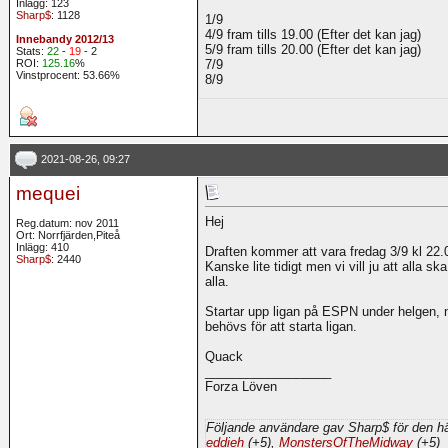
Inlägg: 123
Sharp$
: 1128
1/9
4/9 fram tills 19.00 (Efter det kan jag)
Innebandy 2012/13
5/9 fram tills 20.00 (Efter det kan jag)
Stats:
22
-
19
- 2
ROI:
125.16
%
7/9
Vinstprocent: 53.66%
8/9
2021-08-26, 09:27
mequei
Hej
Reg.datum: nov 2011
Ort: Norrfjärden,Piteå
Inlägg: 410
Draften kommer att vara fredag 3/9 kl 22.
Sharp$
: 2440
Kanske lite tidigt men vi vill ju att alla s
alla.
Startar upp ligan på ESPN under helgen, 
behövs för att starta ligan.
Quack
__________________
Forza Löven
Följande användare gav Sharp$ för den hä
eddieh
(+5),
MonstersOfTheMidway
(+5)