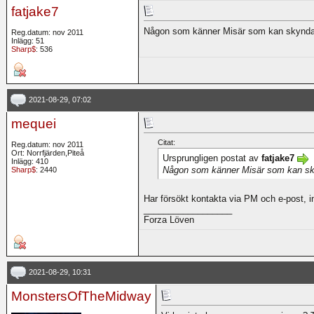
fatjake7
Någon som känner Misär som kan skynda
Reg.datum: nov 2011
Inlägg: 51
Sharp$
: 536
2021-08-29, 07:02
mequei
Citat:
Reg.datum: nov 2011
Ort: Norrfjärden,Piteå
Ursprungligen postat av
fatjake7
Inlägg: 410
Någon som känner Misär som kan sk
Sharp$
: 2440
Har försökt kontakta via PM och e-post, 
__________________
Forza Löven
2021-08-29, 10:31
MonstersOfTheMidway