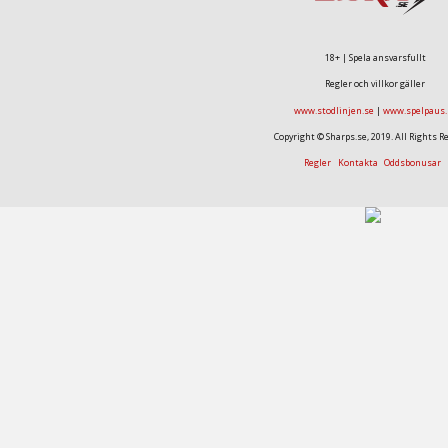
18+ | Spela ansvarsfullt
Regler och villkor gäller
www.stodlinjen.se
|
www.spelpaus.
Copyright © Sharps.se, 2019. All Rights R
Regler
Kontakta
Oddsbonusar