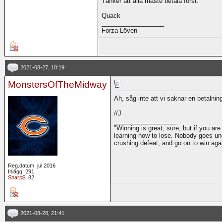
Tänker att alla måste betala först.
Quack
__________________
Forza Löven
2021-08-27, 18:19
MonstersOfTheMidway
Ah, såg inte att vi saknar en betalning
//J
__________________
"Winning is great, sure, but if you are
learning how to lose. Nobody goes und
crushing defeat, and go on to win ag
Reg.datum: jul 2016
Inlägg: 291
Sharp$
: 82
2021-08-28, 21:41