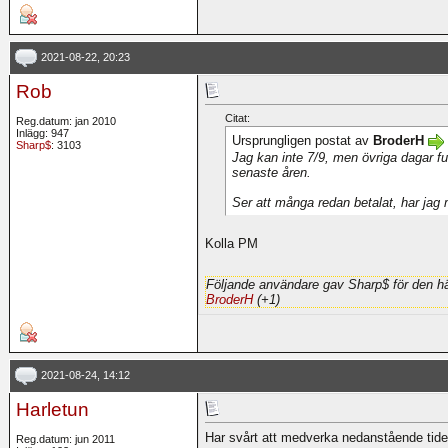
2021-08-22, 20:23
Rob
Citat:
Reg.datum: jan 2010
Inlägg: 947
Ursprungligen postat av
BroderH
Sharp$
: 3103
Jag kan inte 7/9, men övriga dagar fu
senaste åren.
Ser att många redan betalat, har jag
Kolla PM
Följande användare gav Sharp$ för den hä
BroderH
(+1)
2021-08-24, 14:12
Harletun
Har svårt att medverka nedanstående tide
Reg.datum: jun 2011