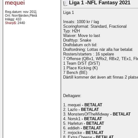
mequei
Liga 1 -NFL Fantasy 2021
Reg.datum: nov 2011
Liga 1
Ort: Norrfjärden,Piteå
Inlägg: 410
Insats: 1000 kr / lag
Sharp$
: 2440
Scoringformat: Standard, Fractional
Typ: H2H
Waiver: Move to last
Drafttyp: Snake
Draftdatum och tid:
Draftordning: Lottas när alla har betalat
Rosters/starters : 16 spelare
7 Offense (QBx1, WRx2, RBx2, TEx1, Fle
1 Team D/ST (D/ST)
1 Place Kicking (K)
7 Bench (BE)
Därtill kommer det även att finnas 2 platse
Deltagare:
1. mequei
- BETALAT
2. Lazlo
- BETALAT
3. MonstersOfTheMidway
- BETALAT
4. Norsk1
- BETALAT
5. Harletun
- BETALAT
6. eddieh
- BETALAT
7. mrjocke
- BETALAT
8. Extra Cheese
- BETALAT