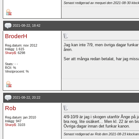
Senast redigerad av mequei den 2021-08-30 klo
2021-08-22, 18:42
BroderH
Jag kan inte 7/9, men övriga dagar funkar
Reg.datum: nov 2012
Inlägg: 1 615
åren.
Sharp$
: 6298
Ser att många redan betalat, har jag miss
Stats:
-
-
ROI:
%
Vinstprocent: %
2021-08-22, 20:22
Rob
4/9-10/9 är jag i skogen utanför Ånge på 
Reg.datum: jan 2010
Inlägg: 947
bra nog, lite osäkert... Men kl. 22 är en bra
Sharp$
: 3103
Övriga dagar innan det funkar kanon.
Senast redigerad av Rob den 2021-08-23 klocka