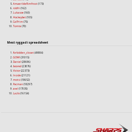
AmaerildeRimfrost
(173)
robfri
(162)
Lukasoe
(160)
Hockeybet
(105)
CalPrim
(75)
Tomte
(70)
Mest ryggad i spreadsheet
forbidden_closet
(49884)
GOWI
(31015)
Daniel
(28696)
boored
(23076)
Victor
(22373)
Inside
(21121)
motsi
(18652)
Pacman
(18297)
axel
(17035)
Lazlo
(16154)