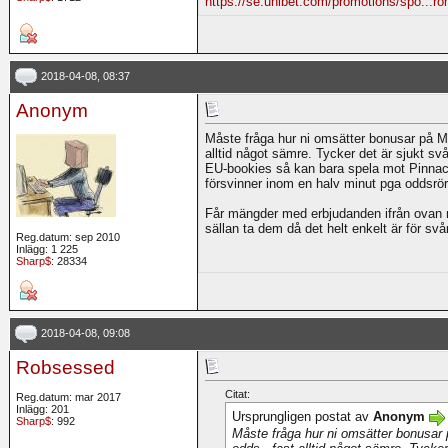
https://se.unibet.com/promotions/spo...ro
2018-04-08, 08:37
Anonym
Måste fråga hur ni omsätter bonusar på M
alltid något sämre. Tycker det är sjukt svå
EU-bookies så kan bara spela mot Pinna
försvinner inom en halv minut pga oddsrör
Får mängder med erbjudanden ifrån ovan
sällan ta dem då det helt enkelt är för svå
Reg.datum: sep 2010
Inlägg: 1 225
Sharp$
: 28334
2018-04-08, 09:08
Robsessed
Citat:
Reg.datum: mar 2017
Inlägg: 201
Ursprungligen postat av
Anonym
Sharp$
: 992
Måste fråga hur ni omsätter bonusar