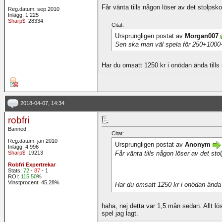
Får vänta tills någon löser av det stolpsk
Reg.datum: sep 2010
Inlägg: 1 225
Sharp$
: 28334
Citat:
Ursprungligen postat av
Morgan007
Sen ska man väl spela för 250+1000+2
Har du omsatt 1250 kr i onödan ända till
2018-04-07, 14:34
robfri
Banned
Citat:
Reg.datum: jan 2010
Ursprungligen postat av
Anonym
Inlägg: 4 996
Får vänta tills någon löser av det st
Sharp$
: 19213
Robfri Expertrekar
Stats:
72
-
87
- 1
ROI:
115.50
%
Vinstprocent: 45.28%
Har du omsatt 1250 kr i onödan ända 
haha, nej detta var 1,5 mån sedan. Allt lö
spel jag lagt.