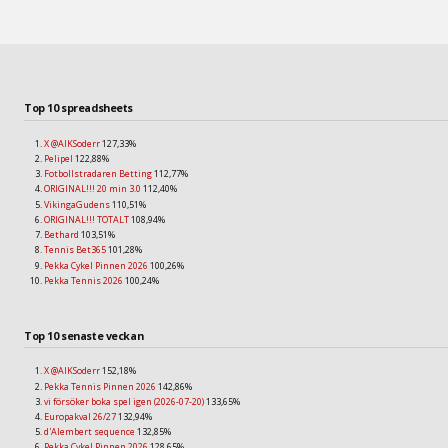
Top 10 spreadsheets
X @AIKSoderr
127,33%
Pelipel
122,88%
Fotbollstradaren Betting
112,77%
ORIGINAL!!! 20 min 3.0
112,40%
VikingaGudens
110,51%
ORIGINAL!!! TOTALT
108,94%
Bethard
103,51%
Tennis Bet365
101,28%
Pekka Cykel Pinnen 2026
100,26%
Pekka Tennis 2026
100,24%
Top 10 senaste veckan
X @AIKSoderr
152,18%
Pekka Tennis Pinnen 2026
142,86%
vi försöker boka spel igen (2026-07-20)
133,65%
Europakval 26/27
132,94%
d'Alembert sequence
132,85%
Pekka Cykel Pinnen 2026
128,65%