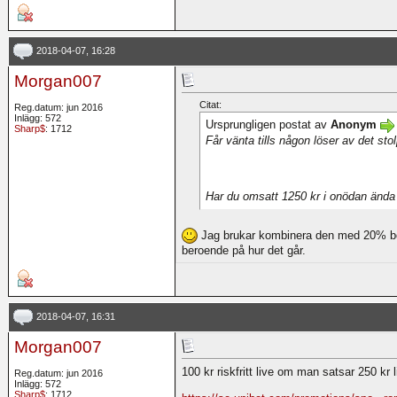
2018-04-07, 16:28
Morgan007
Citat:
Reg.datum: jun 2016
Inlägg: 572
Ursprungligen postat av
Anonym
Sharp$
: 1712
Får vänta tills någon löser av det st
Har du omsatt 1250 kr i onödan ända 
Jag brukar kombinera den med 20% bo
beroende på hur det går.
2018-04-07, 16:31
Morgan007
100 kr riskfritt live om man satsar 250 kr l
Reg.datum: jun 2016
Inlägg: 572
Sharp$
: 1712