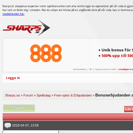
Sharps är skapad av experter inom spelbranschen och alla rankningar av operatörer på vår sida är gjor
har valt ut faller dig i smaken. När du väljer att klicka på en utgående länk på vår sida, kan vi komma 
meddelandet här
.
+ Unik bonus för
+
500% upp till 50
Reklamlänk | 18+ | Spela ansvarsfullt |
stodlinjen.se
Logga in
Bonuserbjudanden a
Sharps.se
>
Forum
>
Spelbolag
>
Free-spins & Erbjudanden
>
Läs a
2018-04-07, 13:58