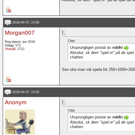
2018-04-07, 14:08
Morgan007
Citat:
Reg.datum: jun 2016
Inlägg: 572
Ursprungligen postat av
robfri
Sharp$
: 1712
Absolut, sk dem "spel.nr" på de spel du
chatten.
Sen ska man väl spela för 250+1000+2500=
2018-04-07, 14:26
Anonym
Citat:
Ursprungligen postat av
robfri
Absolut, sk dem "spel.nr" på de spel du
chatten.