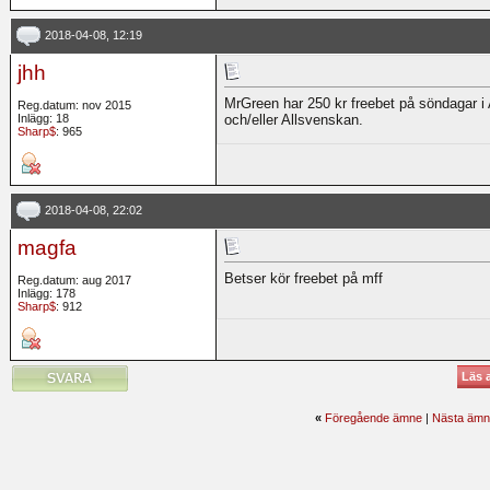
2018-04-08, 12:19
jhh
MrGreen har 250 kr freebet på söndagar i
Reg.datum: nov 2015
Inlägg: 18
och/eller Allsvenskan.
Sharp$
: 965
2018-04-08, 22:02
magfa
Betser kör freebet på mff
Reg.datum: aug 2017
Inlägg: 178
Sharp$
: 912
Läs a
«
Föregående ämne
|
Nästa ämn