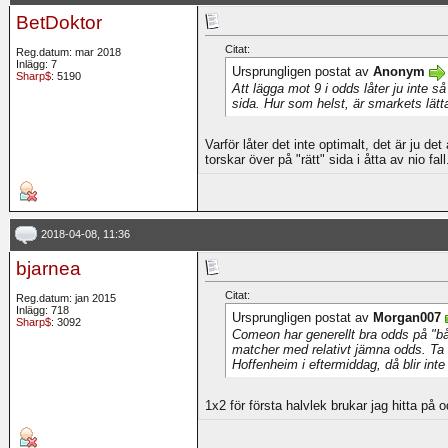
BetDoktor
Citat:
Reg.datum: mar 2018
Inlägg: 7
Ursprungligen postat av
Anonym
Sharp$
: 5190
Att lägga mot 9 i odds låter ju inte så
sida. Hur som helst, är smarkets lät
Varför låter det inte optimalt, det är ju d
torskar över på "rätt" sida i åtta av nio fall
2018-04-08, 11:36
bjarnea
Citat:
Reg.datum: jan 2015
Inlägg: 718
Ursprungligen postat av
Morgan007
Sharp$
: 3092
Comeon har generellt bra odds på "båd
matcher med relativt jämna odds. Ta t.
Hoffenheim i eftermiddag, då blir inte
1x2 för första halvlek brukar jag hitta på