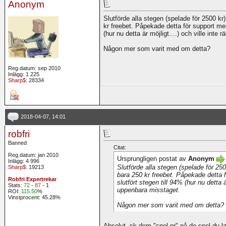
Anonym
Slutförde alla stegen (spelade för 2500 k
kr freebet. Påpekade detta för support men
(hur nu detta är möjligt....) och ville inte 
Någon mer som varit med om detta?
Reg.datum: sep 2010
Inlägg: 1 225
Sharp$
: 28334
2018-04-07, 14:01
robfri
Banned
Citat:
Reg.datum: jan 2010
Ursprungligen postat av
Anonym
Inlägg: 4 996
Slutförde alla stegen (spelade för 2
Sharp$
: 19213
bara 250 kr freebet. Påpekade detta 
Robfri Expertrekar
slutfört stegen till 94% (hur nu detta är 
Stats:
72
-
87
- 1
uppenbara misstaget.
ROI:
115.50
%
Vinstprocent: 45.28%
Någon mer som varit med om detta?
Absolut, sk dem "spel.nr" på de spel du lag