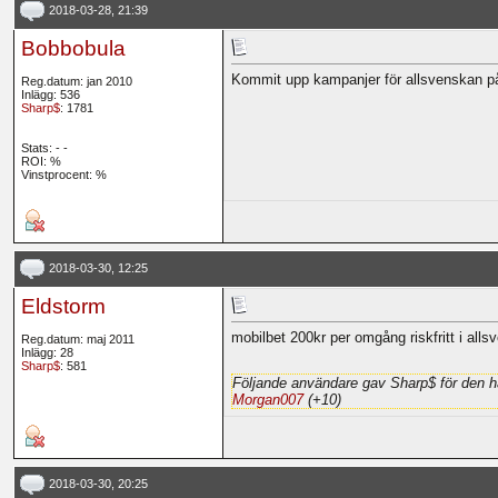
2018-03-28, 21:39
Bobbobula
Kommit upp kampanjer för allsvenskan på 
Reg.datum: jan 2010
Inlägg: 536
Sharp$
: 1781
Stats:
-
-
ROI:
%
Vinstprocent: %
2018-03-30, 12:25
Eldstorm
mobilbet 200kr per omgång riskfritt i al
Reg.datum: maj 2011
Inlägg: 28
Sharp$
: 581
Följande användare gav Sharp$ för den h
Morgan007
(+10)
2018-03-30, 20:25