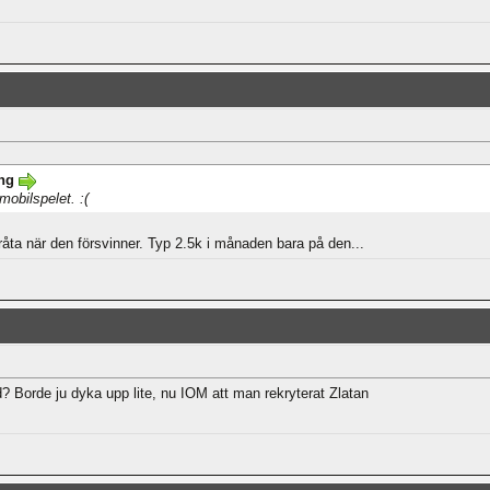
ng
mobilspelet. :(
åta när den försvinner. Typ 2.5k i månaden bara på den...
? Borde ju dyka upp lite, nu IOM att man rekryterat Zlatan