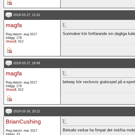
2018-03-27, 12:41
magfa
Sunmaker kör fortfarande sin dagliga kale
Reg.datum: aug 2017
Inlägg: 178
Sharp$
: 912
2018-03-27, 18:48
magfa
betway kör veckovis gratisspel på e-spor
Reg.datum: aug 2017
Inlägg: 178
Sharp$
: 912
2018-03-28, 20:22
BrianCushing
Betsafe verkar ha fimpat det riskfria mobil
Reg.datum: mar 2017
Inlägg: 33