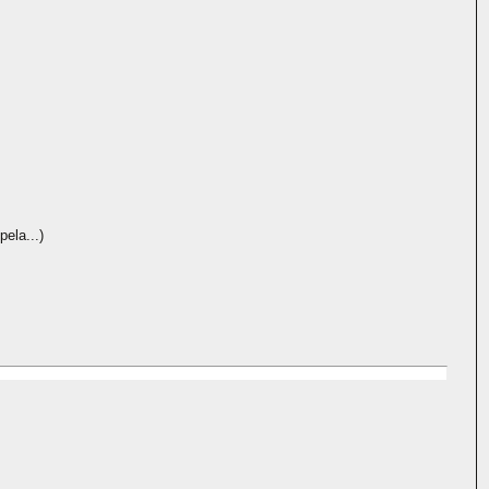
ela...)