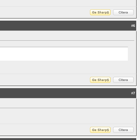
#
6
#
7