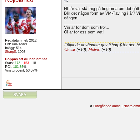
NI får väl slå mig på fingrarna om det gått 
Blir det någon form av VM-Tävling i år? Vil
gången.
__________________
Vin är för dom som tror...
Öl är för oss som vet!
Reg.datum: feb 2012
Ort: Knivsöder
Följande användare gav Sharp$ för den hä
Inlägg: 514
Oscar
(+10),
Melvin
(+10)
Sharp$
: 1005
Hoppas att du har lämnat
Stats:
173
-
153
- 18
ROI:
101.86
%
Vinstprocent: 53.07%
«
Föregående ämne
|
Nästa ämn