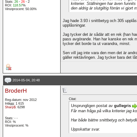
Stats:
26
-
26
- 2
kriterier. Ställningen har även funnits
ROI:
118.57
%
den aldrig är slutgiltig förrän vi gjort 
Vinstprocent: 50.00%
Jag hade 3.93 i snittbetyg och 305 upplå
upplåsningar.
Jag tycker det är sådär att en rek (han ha
pass avgörande. Han har kanske en rek me
tycker det borde ta ut varandra, minst.
Sen vill jag inte vara den men det är andr
gäller rektävlingen. Jag tycker bara det lå
2014-05-04, 20:48
BroderH
Citat:
Reg.datum: nov 2012
Inlägg: 1 615
Ursprungligen postat av
gullegris
Sharp$
: 6298
Får man fråga på vilka kriterier jag 
Stats:
-
-
Har både bättre snittbetyg och betydl
ROI:
%
Vinstprocent: %
Uppskattar svar.