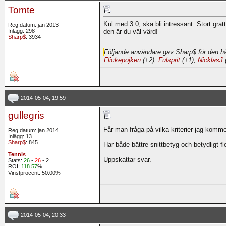
Tomte
Kul med 3.0, ska bli intressant. Stort gratti
Reg.datum: jan 2013
Inlägg: 298
den är du väl värd!
Sharp$
: 3934
Följande användare gav Sharp$ för den hä
Flickepojken
(+2),
Fulsprit
(+1),
NicklasJ
2014-05-04, 19:59
gullegris
Får man fråga på vilka kriterier jag komm
Reg.datum: jan 2014
Inlägg: 13
Sharp$
: 845
Har både bättre snittbetyg och betydligt f
Tennis
Uppskattar svar.
Stats:
26
-
26
- 2
ROI:
118.57
%
Vinstprocent: 50.00%
2014-05-04, 20:33