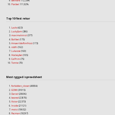
Bethard
112,33%
Flatbet
111,92%
Top 10 flest rekar
Lazlo
(423)
LuckySam
(386)
maximalvinst
(377)
Bollbet
(175)
AmaerildeRimfrost
(173)
robfri
(162)
Lukasoe
(160)
Hockeybet
(105)
CalPrim
(75)
Tomte
(70)
Mest ryggad i spreadsheet
forbidden_closet
(49884)
GOWI
(31015)
Daniel
(28696)
boored
(23076)
Victor
(22373)
Inside
(21121)
motsi
(18652)
Pacman
(18297)