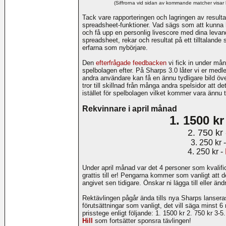
(Siffrorna vid sidan av kommande matcher visar 
Tack vare rapporteringen och lagringen av result
spreadsheet-funktioner. Vad sägs som att kunna h
och få upp en personlig livescore med dina levand
spreadsheet, rekar och resultat på ett tilltaland
erfarna som nybörjare.
Den
efterfrågade feedbacken
vi fick in under mån
spelbolagen efter. På Sharps 3.0 låter vi er med
andra användare kan få en ännu tydligare bild över
tror till skillnad från många andra spelsidor att de
istället för spelbolagen vilket kommer vara ännu 
Rekvinnare i april månad
1. 1500 kr
2. 750 kr
3. 250 kr 
4. 250 kr -
Under april månad var det 4 personer som kvalifi
grattis till er! Pengarna kommer som vanligt att del
angivet sen tidigare. Önskar ni lägga till eller än
Rektävlingen pågår ända tills nya Sharps lansera
förutsättningar som vanligt, det vill säga minst 6 
prisstege enligt följande: 1. 1500 kr 2. 750 kr 3
Hill
som fortsätter sponsra tävlingen!