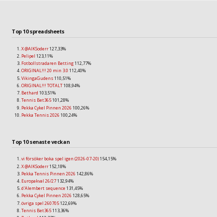
Top 10 spreadsheets
X @AIKSoderr
127,33%
Pelipel
123,11%
Fotbollstradaren Betting
112,77%
ORIGINAL!!! 20 min 3.0
112,40%
VikingaGudens
110,51%
ORIGINAL!!! TOTALT
108,94%
Bethard
103,51%
Tennis Bet365
101,28%
Pekka Cykel Pinnen 2026
100,26%
Pekka Tennis 2026
100,24%
Top 10 senaste veckan
vi försöker boka spel igen (2026-07-20)
154,15%
X @AIKSoderr
152,18%
Pekka Tennis Pinnen 2026
142,86%
Europakval 26/27
132,94%
d'Alembert sequence
131,45%
Pekka Cykel Pinnen 2026
128,65%
övriga spel 260705
122,69%
Tennis Bet365
113,36%