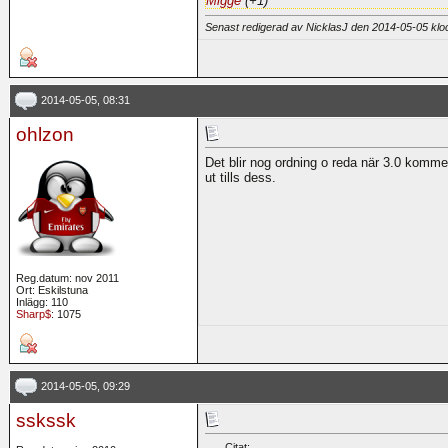
Migge
(+1)
Senast redigerad av NicklasJ den 2014-05-05 kl
2014-05-05, 08:31
ohlzon
Det blir nog ordning o reda när 3.0 kommer
ut tills dess.
Reg.datum: nov 2011
Ort: Eskilstuna
Inlägg: 110
Sharp$
: 1075
2014-05-05, 09:29
sskssk
Citat: