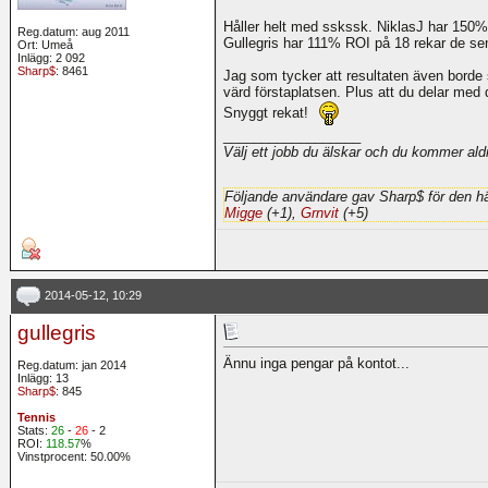
Håller helt med sskssk. NiklasJ har 150
Reg.datum: aug 2011
Gullegris har 111% ROI på 18 rekar de s
Ort: Umeå
Inlägg: 2 092
Sharp$
: 8461
Jag som tycker att resultaten även borde s
värd förstaplatsen. Plus att du delar med 
Snyggt rekat!
__________________
Välj ett jobb du älskar och du kommer aldri
Följande användare gav Sharp$ för den hä
Migge
(+1),
Grnvit
(+5)
2014-05-12, 10:29
gullegris
Ännu inga pengar på kontot...
Reg.datum: jan 2014
Inlägg: 13
Sharp$
: 845
Tennis
Stats:
26
-
26
- 2
ROI:
118.57
%
Vinstprocent: 50.00%