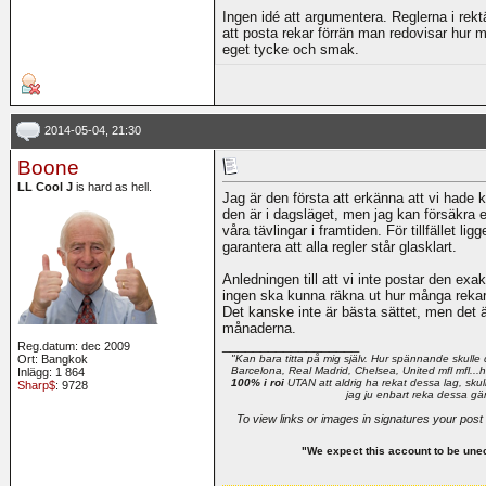
Ingen idé att argumentera. Reglerna i rekt
att posta rekar förrän man redovisar hur m
eget tycke och smak.
2014-05-04, 21:30
Boone
LL Cool J
is hard as hell.
Jag är den första att erkänna att vi hade
den är i dagsläget, men jag kan försäkra er
våra tävlingar i framtiden. För tillfället l
garantera att alla regler står glasklart.
Anledningen till att vi inte postar den exak
ingen ska kunna räkna ut hur många rekar
Det kanske inte är bästa sättet, men det 
månaderna.
__________________
Reg.datum: dec 2009
Ort: Bangkok
"Kan bara titta på mig själv. Hur spännande skulle 
Barcelona, Real Madrid, Chelsea, United mfl mfl...he
Inlägg: 1 864
100% i roi
UTAN att aldrig ha rekat dessa lag, skull
Sharp$
: 9728
jag ju enbart reka dessa gä
To view links or images in signatures your post
"We expect this account to be une