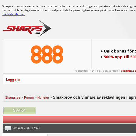
Sharps är skapad av experter inom spelbranschen och alla rankningar av operatörer på vår sida är gjor
har valt ut faller dig i smaken. När du väljer att klicka på en utgående länk på vår sida, kan vi komma 
meddelandet här
.
+ Unik bonus för
+
500% upp till 50
Reklamlänk | 18+ | Spela ansvarsfullt |
stodlinjen.se
Logga in
Smakprov och vinnare av rektävlingen i apri
Sharps.se
>
Forum
>
Nyheter
>
2014-05-04, 17:48