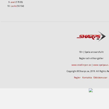
axel
(17035)
Lazlo
(16154)
18+ | Spela ansvarsfullt
Regler och villkor gäller
www.stodlinjen.se
|
www.spelpaus.
Copyright © Sharps.se, 2019. All Rights R
Regler
Kontakta
Oddsbonusar