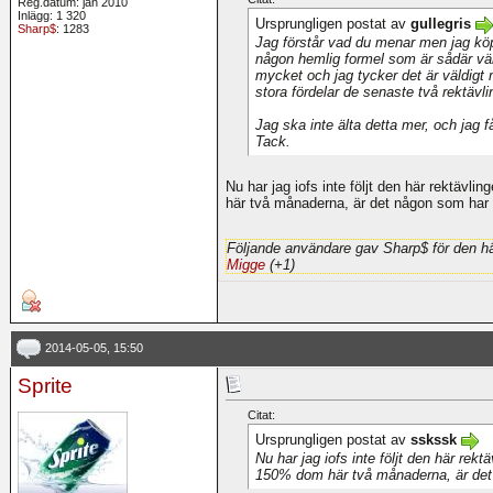
Reg.datum: jan 2010
Inlägg: 1 320
Ursprungligen postat av
gullegris
Sharp$
: 1283
Jag förstår vad du menar men jag köper
någon hemlig formel som är sådär vär
mycket och jag tycker det är väldigt m
stora fördelar de senaste två rektävli
Jag ska inte älta detta mer, och jag f
Tack.
Nu har jag iofs inte följt den här rektäv
här två månaderna, är det någon som har 
Följande användare gav Sharp$ för den hä
Migge
(+1)
2014-05-05, 15:50
Sprite
Citat:
Ursprungligen postat av
sskssk
Nu har jag iofs inte följt den här rek
150% dom här två månaderna, är det 