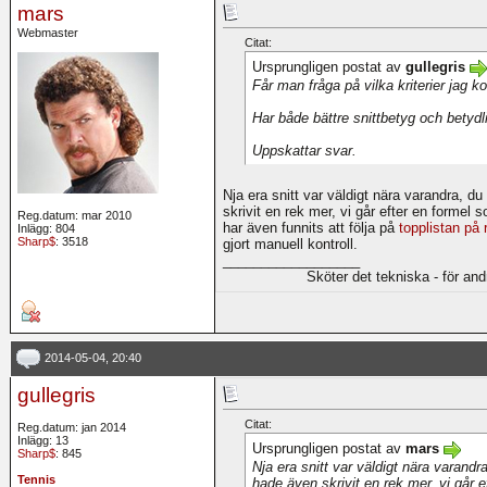
mars
Webmaster
Citat:
Ursprungligen postat av
gullegris
Får man fråga på vilka kriterier jag 
Har både bättre snittbetyg och betydl
Uppskattar svar.
Nja era snitt var väldigt nära varandra, 
skrivit en rek mer, vi går efter en formel s
Reg.datum: mar 2010
har även funnits att följa på
topplistan på 
Inlägg: 804
Sharp$
: 3518
gjort manuell kontroll.
__________________
Sköter det tekniska - för an
2014-05-04, 20:40
gullegris
Citat:
Reg.datum: jan 2014
Inlägg: 13
Ursprungligen postat av
mars
Sharp$
: 845
Nja era snitt var väldigt nära varand
Tennis
hade även skrivit en rek mer, vi går e