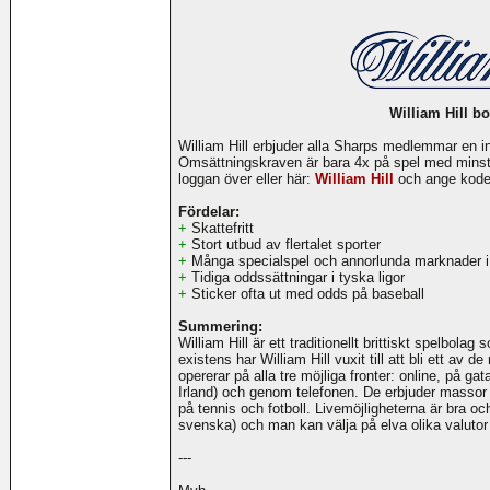
William Hill b
William Hill erbjuder alla Sharps medlemmar en 
Omsättningskraven är bara 4x på spel med minst 1
loggan över eller här:
William Hill
och ange kod
Fördelar:
+
Skattefritt
+
Stort utbud av flertalet sporter
+
Många specialspel och annorlunda marknader i 
+
Tidiga oddssättningar i tyska ligor
+
Sticker ofta ut med odds på baseball
Summering:
William Hill är ett traditionellt brittiskt spelbol
existens har William Hill vuxit till att bli ett av
opererar på alla tre möjliga fronter: online, på ga
Irland) och genom telefonen. De erbjuder massor 
på tennis och fotboll. Livemöjligheterna är bra o
svenska) och man kan välja på elva olika valutor 
---