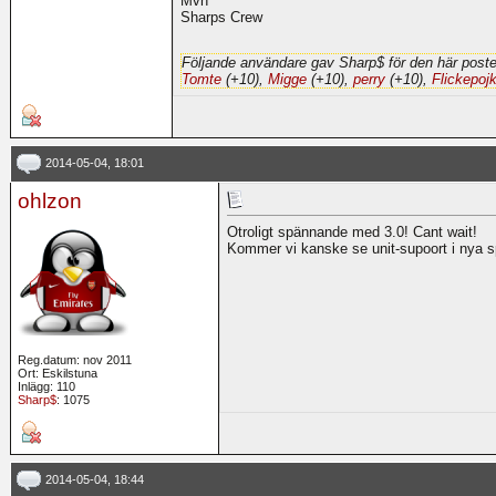
Mvh
Sharps Crew
Följande användare gav Sharp$ för den här poste
Tomte
(+10),
Migge
(+10),
perry
(+10),
Flickepoj
2014-05-04, 18:01
ohlzon
Otroligt spännande med 3.0! Cant wait!
Kommer vi kanske se unit-supoort i nya 
Reg.datum: nov 2011
Ort: Eskilstuna
Inlägg: 110
Sharp$
: 1075
2014-05-04, 18:44