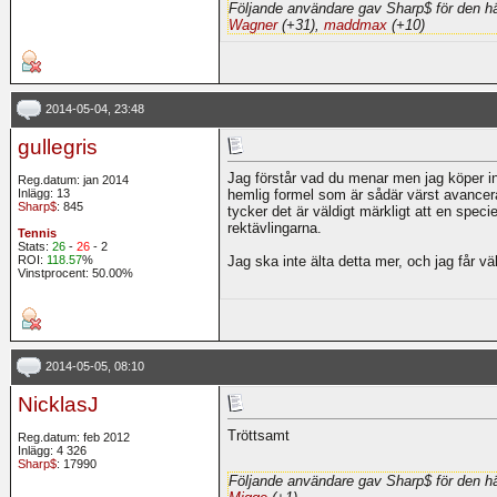
Följande användare gav Sharp$ för den hä
Wagner
(+31),
maddmax
(+10)
2014-05-04, 23:48
gullegris
Jag förstår vad du menar men jag köper int
Reg.datum: jan 2014
Inlägg: 13
hemlig formel som är sådär värst avancer
Sharp$
: 845
tycker det är väldigt märkligt att en speci
rektävlingarna.
Tennis
Stats:
26
-
26
- 2
ROI:
118.57
%
Jag ska inte älta detta mer, och jag får v
Vinstprocent: 50.00%
2014-05-05, 08:10
NicklasJ
Tröttsamt
Reg.datum: feb 2012
Inlägg: 4 326
Sharp$
: 17990
Följande användare gav Sharp$ för den hä