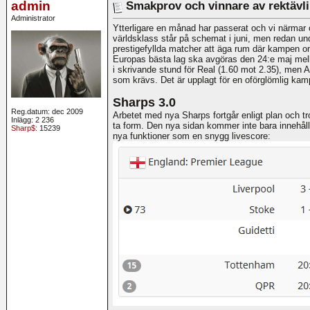
admin
Smakprov och vinnare av rektävli
Administrator
Ytterligare en månad har passerat och vi närmar
världsklass står på schemat i juni, men redan
prestigefyllda matcher att äga rum där kampen om 
Europas bästa lag ska avgöras den 24:e maj mell
i skrivande stund för Real (1.60 mot 2.35), men At
som krävs. Det är upplagt för en oförglömlig kam
Sharps 3.0
Reg.datum: dec 2009
Arbetet med nya Sharps fortgår enligt plan och tr
Inlägg: 2 236
ta form. Den nya sidan kommer inte bara innehål
Sharp$
: 15239
nya funktioner som en snygg livescore: