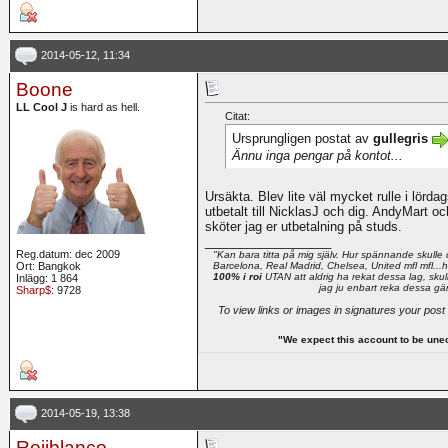
2014-05-12, 11:34
Boone
LL Cool J
is hard as hell.
Citat:
Ursprungligen postat av
gullegris
Ännu inga pengar på kontot...
Ursäkta. Blev lite väl mycket rulle i lörda
utbetalt till NicklasJ och dig. AndyMart 
sköter jag er utbetalning på studs.
__________________
Reg.datum: dec 2009
"Kan bara titta på mig själv. Hur spännande skulle 
Ort: Bangkok
Barcelona, Real Madrid, Chelsea, United mfl mfl...he
100% i roi
UTAN att aldrig ha rekat dessa lag, skull
Inlägg: 1 864
jag ju enbart reka dessa gä
Sharp$
: 9728
To view links or images in signatures your post
"We expect this account to be une
2014-05-19, 13:38
Rojiblanco