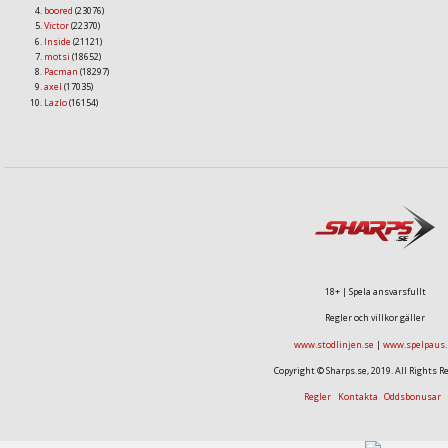
boored
(23076)
Victor
(22370)
Inside
(21121)
motsi
(18652)
Pacman
(18297)
axel
(17035)
Lazlo
(16154)
18+ | Spela ansvarsfullt
Regler och villkor gäller
www.stodlinjen.se
|
www.spelpaus.
Copyright © Sharps.se, 2019. All Rights R
Regler
Kontakta
Oddsbonusar