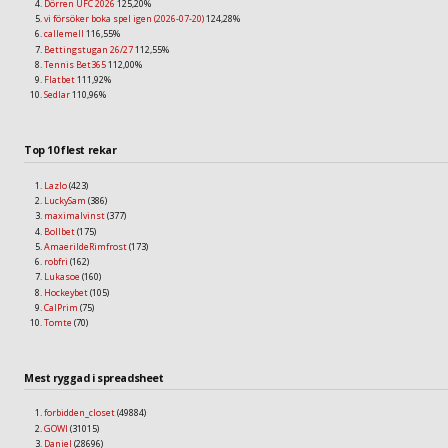
Dörren UFC 2026
125,20%
vi försöker boka spel igen (2026-07-20)
124,28%
callemell
116,55%
Bettingstugan 26/27
112,55%
Tennis Bet365
112,00%
Flatbet
111,92%
Sedlar
110,96%
Top 10 flest rekar
Lazlo
(423)
LuckySam
(386)
maximalvinst
(377)
Bollbet
(175)
AmaerildeRimfrost
(173)
robfri
(162)
Lukasoe
(160)
Hockeybet
(105)
CalPrim
(75)
Tomte
(70)
Mest ryggad i spreadsheet
forbidden_closet
(49884)
GOWI
(31015)
Daniel
(28696)