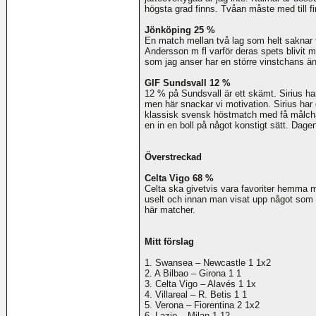
högsta grad finns. Tvåan måste med till f
Jönköping 25 %
En match mellan två lag som helt saknar 
Andersson m fl varför deras spets blivit 
som jag anser har en större vinstchans ä
GIF Sundsvall 12 %
12 % på Sundsvall är ett skämt. Sirius h
men här snackar vi motivation. Sirius har
klassisk svensk höstmatch med få målchan
en in en boll på något konstigt sätt. Dage
Överstreckad
Celta Vigo 68 %
Celta ska givetvis vara favoriter hemma m
uselt och innan man visat upp något som l
här matcher.
Mitt förslag
1. Swansea – Newcastle 1 1x2
2. A Bilbao – Girona 1 1
3. Celta Vigo – Alavés 1 1x
4. Villareal – R. Betis 1 1
5. Verona – Fiorentina 2 1x2
6. Lazio – Milan 1 12