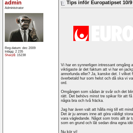
admin
Tips inför Europatipset 10/9
Administrator
Reg.datum: dec 2009
Inlägg: 2 235
Sharp$
: 15238
Vi har en synnerligen intressant omgång
viktigaste är det faktum att vi har en jack
annorlunda eller? Ja, kanske det. I vilket fa
överbetald hur som helst och då ska vi v
ord.
Omgången som sådan är svår och det blir 
rätt. Det behövs minst tre spikar för att 
några bra och två fräcka.
Jag har även valt att hålla mig till ett mi
Det är ju annars inne att göra väldigt sto
vara vägledande. Något som trots allt är 
som en grund och låt sedan dina egna idéer
Nu kör vi!