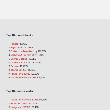
Top 10 spreadsheets
Pelipel
122,95%
X @AIKSoderr
122,56%
Fotbollstradaren Betting
112,77%
ORIGINAL!!! 20 min 3.0
111,33%
VikingaGudens
110,51%
ORIGINAL!!! TOTALT
108,58%
Bethard
103,17%
Tennis Bet365
101,15%
Pekka Tennis 2026
100,23%
Pekka Cykel Pinnen 2026
100,17%
Top 10 senaste veckan
Pekka Tennis Pinnen 2026
149,39%
Europakval 26/27
132,94%
övriga spel 260705
128,48%