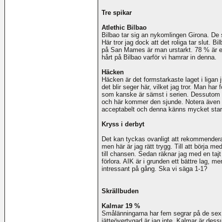
Tre spikar
Atlethic Bilbao
Bilbao tar sig an nykomlingen Girona. De s
Här tror jag dock att det roliga tar slut. 
på San Mames är man urstarkt. 78 % är ett
hårt på Bilbao varför vi hamrar in denna.
Häcken
Häcken är det formstarkaste laget i ligan
det blir seger här, vilket jag tror. Man h
som kanske är sämst i serien. Dessutom 
och här kommer den sjunde. Notera även 
acceptabelt och denna känns mycket star
Kryss i derbyt
Det kan tyckas ovanligt att rekommendera
men här är jag rätt trygg. Till att börja m
till chansen. Sedan räknar jag med en tajt
förlora. AIK är i grunden ett bättre lag,
intressant på gång. Ska vi säga 1-1?
Skrällbuden
Kalmar 19 %
Smålänningarna har fem segrar på de sex 
jätteövertygad är jag inte. Kalmar är dess