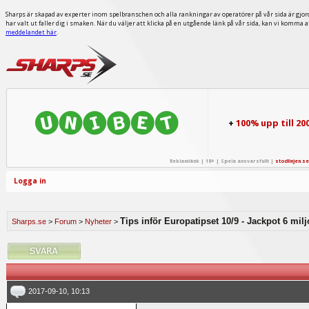
Sharps är skapad av experter inom spelbranschen och alla rankningar av operatörer på vår sida är gjor
har valt ut faller dig i smaken. När du väljer att klicka på en utgående länk på vår sida, kan vi komma 
meddelandet här
.
+
100% upp till 20
Reklamlänk | 18+ | Spela ansvarsfullt |
stodlinjen.se
Logga in
Tips inför Europatipset 10/9 - Jackpot 6 mil
Sharps.se
>
Forum
>
Nyheter
>
2017-09-10, 10:13