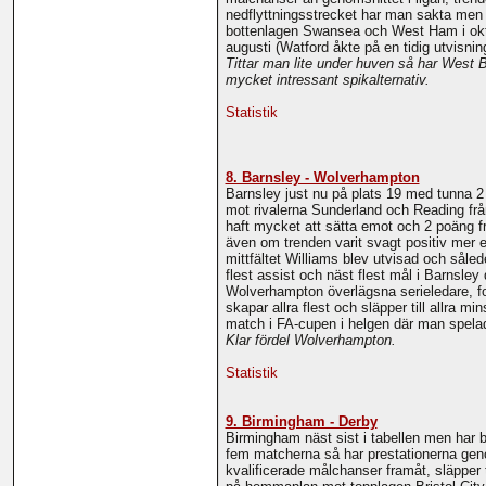
nedflyttningsstrecket har man sakta men 
bottenlagen Swansea och West Ham i okto
augusti (Watford åkte på en tidig utvisn
Tittar man lite under huven så har West B
mycket intressant spikalternativ.
Statistik
8. Barnsley - Wolverhampton
Barnsley just nu på plats 19 med tunna 2
mot rivalerna Sunderland och Reading från
haft mycket att sätta emot och 2 poäng fr
även om trenden varit svagt positiv mer e
mittfältet Williams blev utvisad och såle
flest assist och näst flest mål i Barnsle
Wolverhampton överlägsna serieledare, form
skapar allra flest och släpper till allra 
match i FA-cupen i helgen där man spel
Klar fördel Wolverhampton.
Statistik
9. Birmingham - Derby
Birmingham näst sist i tabellen men har b
fem matcherna så har prestationerna genom
kvalificerade målchanser framåt, släpper t