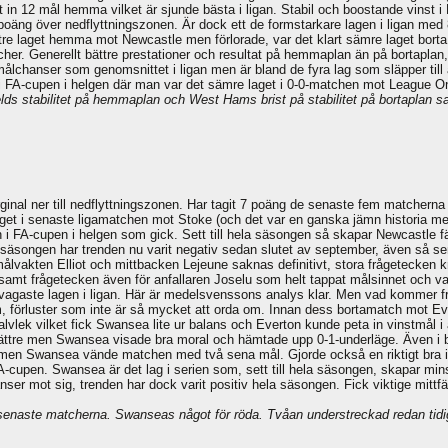
in 12 mål hemma vilket är sjunde bästa i ligan. Stabil och boostande vinst 
poäng över nedflyttningszonen. Är dock ett de formstarkare lagen i ligan me
 bättre laget hemma mot Newcastle men förlorade, var det klart sämre laget 
r. Generellt bättre prestationer och resultat på hemmaplan än på bortaplan, 
ålchanser som genomsnittet i ligan men är bland de fyra lag som släpper till 
i FA-cupen i helgen där man var det sämre laget i 0-0-matchen mot League O
lds stabilitet på hemmaplan och West Hams brist på stabilitet på bortaplan 
al ner till nedflyttningszonen. Har tagit 7 poäng de senaste fem matcherna v
et i senaste ligamatchen mot Stoke (och det var en ganska jämn historia med 
i FA-cupen i helgen som gick. Sett till hela säsongen så skapar Newcastle färr
å säsongen har trenden nu varit negativ sedan slutet av september, även så s
 målvakten Elliot och mittbacken Lejeune saknas definitivt, stora frågetecken
samt frågetecken även för anfallaren Joselu som helt tappat målsinnet och va
agaste lagen i ligan. Här är medelsvenssons analys klar. Men vad kommer f
 förluster som inte är så mycket att orda om. Innan dess bortamatch mot Ever
a halvlek vilket fick Swansea lite ur balans och Everton kunde peta in vinstmål
ättre men Swansea visade bra moral och hämtade upp 0-1-underläge. Även i b
 men Swansea vände matchen med två sena mål. Gjorde också en riktigt bra i
upen. Swansea är det lag i serien som, sett till hela säsongen, skapar minst
hanser mot sig, trenden har dock varit positiv hela säsongen. Fick viktige m
e senaste matcherna. Swanseas något för röda. Tvåan understreckad redan tidig