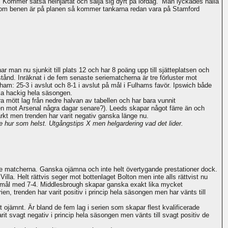
. Kommer satsa helhjärtat och sälja sig dyrt på lördag.’ Man lyckades hålla
n om benen är på planen så kommer tankarna redan vara på Stamford
r man nu sjunkit till plats 12 och har 8 poäng upp till sjätteplatsen och
ånd. Inräknat i de fem senaste seriematcherna är tre förluster mot
am: 25-3 i avslut och 8-1 i avslut på mål i Fulhams favör. Ipswich både
ska hackig hela säsongen.
 mött lag från nedre halvan av tabellen och har bara vunnit
 mot Arsenal några dagar senare?). Leeds skapar något färre än och
rkt men trenden har varit negativ ganska länge nu.
e hur som helst. Utgångstips X men helgardering vad det lider.
te matcherna. Ganska ojämna och inte helt övertygande prestationer dock.
a. Helt rättvis seger mot bottenlaget Bolton men inte alls rättvist nu
 mål med 7-4. Middlesbrough skapar ganska exakt lika mycket
en, trenden har varit positiv i princip hela säsongen men har vänts till
t ojämnt. Är bland de fem lag i serien som skapar flest kvalificerade
it svagt negativ i princip hela säsongen men vänts till svagt positiv de