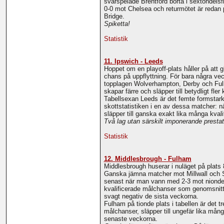
svårspelade Brentford borta i sextondelsf
0-0 mot Chelsea och returmötet är redan
Bridge.
Spiketta!
Statistik
11. Ipswich - Leeds
Hoppet om en playoff-plats håller på att g
chans på uppflyttning. För bara några ve
topplagen Wolverhampton, Derby och Fulha
skapar färre och släpper till betydligt fl
Tabellsexan Leeds är det femte formstark
skottstatistiken i en av dessa matcher:
släpper till ganska exakt lika många kva
Två lag utan särskilt imponerande prestat
Statistik
12. Middlesbrough - Fulham
Middlesbrough huserar i nuläget på plats
Ganska jämna matcher mot Millwall och She
senast när man vann med 2-3 mot niondep
kvalificerade målchanser som genomsnittet 
svagt negativ de sista veckorna.
Fulham på tionde plats i tabellen är det t
målchanser, släpper till ungefär lika mån
senaste veckorna.