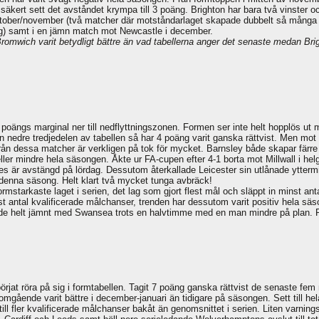
säkert sett det avståndet krympa till 3 poäng. Brighton har bara två vinster 
ber/november (två matcher där motståndarlaget skapade dubbelt så många av
ing) samt i en jämn match mot Newcastle i december.
romwich varit betydligt bättre än vad tabellerna anger det senaste medan Brig
 poängs marginal ner till nedflyttningszonen. Formen ser inte helt hopplös u
 nedre tredjedelen av tabellen så har 4 poäng varit ganska rättvist. Men mot
ån dessa matcher är verkligen på tok för mycket. Barnsley både skapar färre oc
ller mindre hela säsongen. Åkte ur FA-cupen efter 4-1 borta mot Millwall i hel
des är avstängd på lördag. Dessutom återkallade Leicester sin utlånade yttermi
y denna säsong. Helt klart två mycket tunga avbräck!
starkaste laget i serien, det lag som gjort flest mål och släppt in minst anta
minst antal kvalificerade målchanser, trenden har dessutom varit positiv hela s
ade helt jämnt med Swansea trots en halvtimme med en man mindre på plan. 
örjat röra på sig i formtabellen. Tagit 7 poäng ganska rättvist de senaste f
gående varit bättre i december-januari än tidigare på säsongen. Sett till he
ill fler kvalificerade målchanser bakåt än genomsnittet i serien. Liten varning