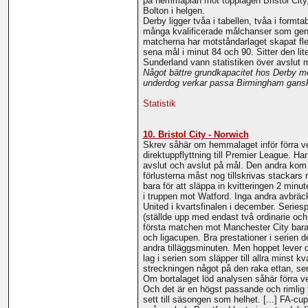
på hemmaplan mot topplagen Bristol City,
Bolton i helgen.
Derby ligger tvåa i tabellen, tvåa i formt
många kvalificerade målchanser som genom
matcherna har motståndarlaget skapat fle
sena mål i minut 84 och 90. Sitter den li
Sunderland vann statistiken över avslut 
Något bättre grundkapacitet hos Derby men 
underdog verkar passa Birmingham ganska
Statistik
10. Bristol City - Norwich
Skrev såhär om hemmalaget inför förra vec
direktuppflyttning till Premier League. H
avslut och avslut på mål. Den andra kom bo
förlusterna måst nog tillskrivas stackar
bara för att släppa in kvitteringen 2 minut
i truppen mot Watford. Inga andra avbräck
United i kvartsfinalen i december. Seriespe
(ställde upp med endast två ordinarie och
första matchen mot Manchester City bara tr
och ligacupen. Bra prestationer i serien d
andra tilläggsminuten. Men hoppet lever de
lag i serien som släpper till allra minst 
streckningen något på den raka ettan, ser 
Om bortalaget löd analysen såhär förra vec
Och det är en högst passande och rimlig t
sett till säsongen som helhet. [...] FA-c