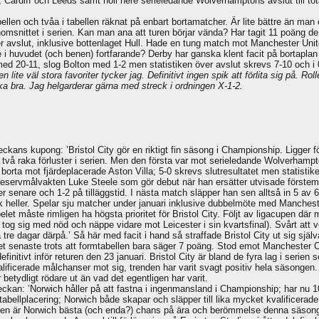
 Cardiff och Leeds samt höll nere serieledande Wolverhamptons avslut till t
abellen och tvåa i tabellen räknat på enbart bortamatcher. Är lite bättre än man
snittet i serien. Kan man ana att turen börjar vända? Har tagit 11 poäng de
r avslut, inklusive bottenlaget Hull. Hade en tung match mot Manchester Uni
te i huvudet (och benen) fortfarande? Derby har ganska klent facit på bortapla
med 20-11, slog Bolton med 1-2 men statistiken över avslut skrevs 7-10 och i 
lite väl stora favoriter tycker jag. Definitivt ingen spik att förlita sig på. R
 bra. Jag helgarderar gärna med streck i ordningen X-1-2.
kans kupong: ’Bristol City gör en riktigt fin säsong i Championship. Ligger f
ar två raka förluster i serien. Men den första var mot serieledande Wolverhamp
rta mot fjärdeplacerade Aston Villa; 5-0 skrevs slutresultatet men statistiken f
s reservmålvakten Luke Steele som gör debut när han ersätter utvisade förste
er senare och 1-2 på tilläggstid. I nästa match släpper han sen alltså in 5 av 6
 heller. Spelar sju matcher under januari inklusive dubbelmöte med Manchester 
let måste rimligen ha högsta prioritet för Bristol City. Följt av ligacupen där 
 tog sig med nöd och näppe vidare mot Leicester i sin kvartsfinal). Svårt att
e dagar därpå.’ Så här med facit i hand så straffade Bristol City ut sig själva
et senaste trots att formtabellen bara säger 7 poäng. Stod emot Manchester City
finitivt inför returen den 23 januari. Bristol City är bland de fyra lag i serie
kvalificerade målchanser mot sig, trenden har varit svagt positiv hela säsongen. 
betydligt rödare ut än vad det egentligen har varit.
kan: ’Norwich håller på att fastna i ingenmansland i Championship; har nu 10 po
abellplacering; Norwich både skapar och släpper till lika mycket kvalificerad
upen är Norwich bästa (och enda?) chans på ära och berömmelse denna säsong. 