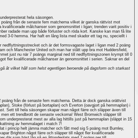
 underpresterat hela säsongen.
 3 poäng från de senaste fem matcherna vilket är ganska rättvist mot
 kvalificerade målchanser som genomsnittet i ligan; trenden varit positiv i
ember radade man upp både förluster och röda kort. Kanske kan man få lite
 med 3-0 hemma. Har haft en lång lista med skador ett tag nu, speciellt i
nedflyttningsstrecket och är det formsvagaste laget i ligan med 2 poäng
ham och Manchester United och man har stått upp bra mot Huddersfield,
t just nu när 7 poängs marginal ned till nedflyttningszonen krympt till 0
t fler kvalificerade målchanser än genomsnittet i serien. Saknar en del
 åt vilket håll som helst egentligen beroende på dagsform och starkast
 poäng från de senaste fem matcherna. Detta är dock ganska orättvist
an), Stoke (förlust på bortaplan) och Everton (oavgjort på hemmaplan) i
 Sett till hela säsongen skapar man något färre och släpper även till
en men ett trendbrott de senaste veckorna! West Bromwich släpper till
 underpresterat mest av alla lag hittills just på hemmaplan (släppt in 15
skattning av hemmalaget i match 7!
lat i princip helt jämna matcher och fått med sig 5 poäng mot Burnley,
ar Brighton något färre och släpper till något fler kvalificerade
er där som bäst låg på en åttondeplats med 7 poäng ner till