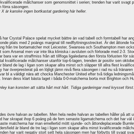
 kvalificerade målchanser som genomsnittet i serien; trenden har varit svagt 
an förra säsongen.
 X är kanske ingen bortkastat gardering här heller.
 har Crystal Palace spelat mycket bättre än vad tabell och formtabell har ange
ortonde plats med 2 poängs marginal till nedflyttningsstrecket. Är det åttonde
 poäng från tre bortamatcher mot Leicester, Swansea och Southampton men o
 som Arsenal men var inte lika kliniska i avsluten och förlorade med 2-3. St
bara var en straffmiss från att tillfoga ligaledarna den första förlusten för säs
tal kvalificerade målchanser utanför top-6-lagen, trenden är positiv sen oktobe
bland de lag i ligan som skapar allra minst och släpper till allra flest kvali
ley har överpresterat på en löjligt jämn nivå flera säsongen i rad nu så tränare
var bl a väldigt nära att chocka Manchester United efter två tidiga ledningsmål
2). Innan dess klart bästa laget i båda 0-0-matcherna borta mot Brighton och 
ley kan konsten att sätta hårt mot hårt. Tidiga garderingar med krysset först
des övre halvan av tabellen. Men hela nedre halvan av tabellen håller på att utv
ld har skrapat ihop 6 poäng på de fem senaste ligamatcherna och det har väl 
senaste matcherna har man emellertid mött sjunde- och åttondeplacerade Burnl
rsfield är bland de tre lag i ligan som skapar allra minst kvalificerade målch
den har varit negativ stort sett hela säsongen men har förbytts till svagt sva