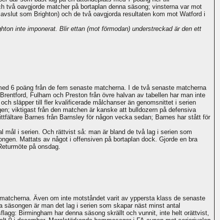
och två oavgjorde matcher på bortaplan denna säsong; vinsterna var mot
slut som Brighton) och de två oavgjorda resultaten kom mot Watford i
hton inte imponerat. Blir ettan (mot förmodan) understreckad är den ett
t med 6 poäng från de fem senaste matcherna. I de två senaste matcherna
 Brentford, Fulham och Preston från övre halvan av tabellen har man inte
h släpper till fler kvalificerade målchanser än genomsnittet i serien
gen; viktigast från den matchen är kanske att bulldozern på defensiva
ttfältare Barnes från Barnsley för någon vecka sedan; Barnes har stått för
l mål i serien. Och rättvist så: man är bland de två lag i serien som
äsongen. Mattats av något i offensiven på bortaplan dock. Gjorde en bra
Returmöte på onsdag.
em matcherna. Även om inte motståndet varit av yppersta klass de senaste
la säsongen är man det lag i serien som skapar näst minst antal
sflagg: Birmingham har denna säsong skrällt och vunnit, inte helt orättvist,