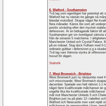
6. Watford - Southampton
Två lag som egentligen har potential att
Watford har nu nästan tre gånger så många
blandat motstånd. Skapar något fler kvalif
flera månader. Känns lite som att underpr
positiv utväxling efter den mycket stabila
defensiven. Är en bidragande faktor till a
Southampton gör sin överlägset sämsta sä
från de senaste 5 matcherna. I ärlighet
Manchester United och Crystal Palace. Me
på en månad. Slog dock Fulham med 0-1 i 
ordinarie gubbar i defensiven p g a skador
Två lag vars främsta styrka är offensiv
huvud för dagen.
Statistik
7. West Bromwich - Brighton
West Bromwich just nu nästjumbo med 4 p
och missvisande; West Bromwich skapade f
december. Spelade sen helt rättvist 1-1 
något färre kvalificerade målchanser än g
ungefär lika lite kvalificerade målchans
mål mot Manchester Uniteds 5 och Cheleas
Brighton just nu på plats 12 i tabellen o
Watford och Newcastle men varit rejält ut
målchanser än genomsnittet i ligan, tren