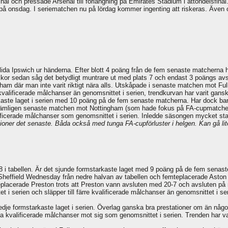
inal och pressade Arsenal till förlängning på Emirates Stadium i åttondelsfinal
 på onsdag. I seriematchen nu på lördag kommer ingenting att riskeras. Äve
lida Ipswich ur händerna. Efter blott 4 poäng från de fem senaste matcherna ha
ckor sedan såg det betydligt muntrare ut med plats 7 och endast 3 poängs avst
m där man inte varit riktigt nära alls. Utskåpade i senaste matchen mot Fulh
er kvalificerade målchanser än genomsnittet i serien, trendkurvan har varit gan
aste laget i serien med 10 poäng på de fem senaste matcherna. Har dock bara
 nämligen senaste matchen mot Nottingham (som hade fokus på FA-cupmatchen
lificerade målchanser som genomsnittet i serien. Inledde säsongen mycket sta
ioner det senaste. Båda också med tunga FA-cupförluster i helgen. Kan gå lit
 8 i tabellen. Är det sjunde formstarkaste laget med 9 poäng på de fem senas
ffield Wednesday från nedre halvan av tabellen och femteplacerade Aston Vill
lacerade Preston trots att Preston vann avsluten med 20-7 och avsluten på
i serien och släpper till färre kvalificerade målchanser än genomsnittet i seri
redje formstarkaste laget i serien. Överlag ganska bra prestationer om än någo
ga kvalificerade målchanser mot sig som genomsnittet i serien. Trenden har var