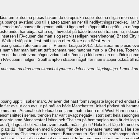
 slåss om platserna precis bakom de europeiska cupplatserna i ligan men som
 poängs avstånd upp till sjätteplatsen än ner till nedflyttningsstrecket. Har
icerade målchanser än genomsnittet i ligan och släpper till ungefär lika många
esterandet har börjat sätta sig i huvudet på både trupp och tränare nu, i dec
 insatsen i FA-cupen där man slog (ett visserligen reservbetonat) Bristol City
tt Watford släppt in flest mål i ligan efter Stoke och West Ham.
song sedan återkomsten till Premier League 2012. Balanserar nu precis över 
ens namn har man haft ett tufft schema med matcher mot bl a Chelsea, Totten
n det kan inte vara någon vidare kul stämning i klubben och omklädningsrumme
FA-cupen i helgen. Southampton skapar något fler men släpper också till någo
.
en och som nu dras med skadebekymmer i defensiven. Utgångstips 1 men kan gå
oäng upp till säker mark. Är även det näst formsvagaste laget med endast 2
ler avslut och avslut på mål än både Manchester United (förlust på hemmapl
hemma mot Arsenal och förlorade en jämn match borta mot West Ham nu senast.
enomsnittet i serien, trenden har varit svagt negativ i stort sett hela säsong
er mot sig som Manchester United och Chelsea på hemmaplan men är det lag som
 7); dags att det vänder även resultatmässigt nu? Hela klart läge för under
ch plats 11 i formtabellen med 6 poäng från de fem senaste matcherna. Har spe
spelade av Chelsea och nu senast Bournemouth. Sett till hela säsongen så skap
den har varit svagt negativ hela säsongen. Från formtoppen i mitten av novemb