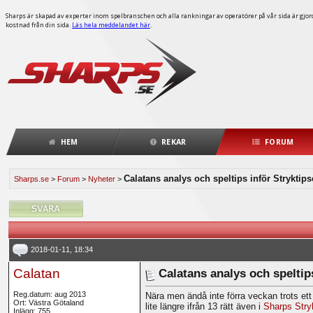
Sharps är skapad av experter inom spelbranschen och alla rankningar av operatörer på vår sida är gjorda
kostnad från din sida.
Läs hela meddelandet här
.
HEM
REKAR
FORUM
Calatans analys och speltips inför Stryktipse
Sharps.se
>
Forum
>
Nyheter
>
2018-01-11, 18:34
Calatan
Calatans analys och speltips
Reg.datum: aug 2013
Nära men ändå inte förra veckan trots ett
Ort: Västra Götaland
lite längre ifrån 13 rätt även i
Sharps Stry
Inlägg: 755