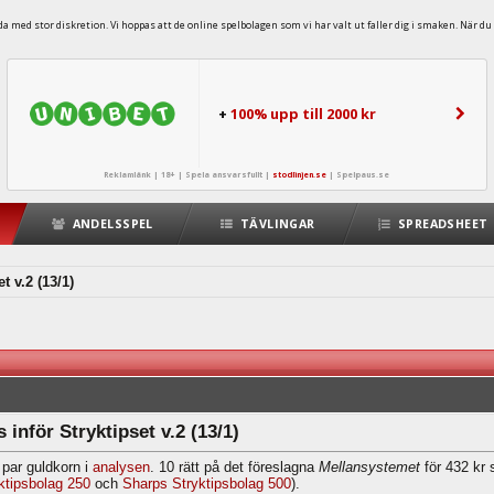
 med stor diskretion. Vi hoppas att de online spelbolagen som vi har valt ut faller dig i smaken. När du 
+
100% upp till 2000 kr
Reklamlänk | 18+ | Spela ansvarsfullt |
stodlinjen.se
|
Spelpaus.se
ANDELSSPEL
TÄVLINGAR
SPREADSHEET
t v.2 (13/1)
 inför Stryktipset v.2 (13/1)
 par guldkorn i
analysen
. 10 rätt på det föreslagna
Mellansystemet
för 432 kr 
ktipsbolag 250
och
Sharps Stryktipsbolag 500
).