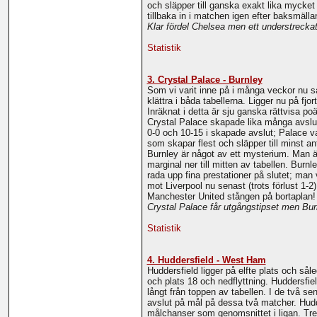
och släpper till ganska exakt lika mycket
tillbaka in i matchen igen efter baksmäll
Klar fördel Chelsea men ett understreckat
Statistik
3. Crystal Palace - Burnley
Som vi varit inne på i många veckor nu så
klättra i båda tabellerna. Ligger nu på fj
Inräknat i detta är sju ganska rättvisa
Crystal Palace skapade lika många avslut
0-0 och 10-15 i skapade avslut; Palace var 
som skapar flest och släpper till minst an
Burnley är något av ett mysterium. Man är 
marginal ner till mitten av tabellen. Burn
rada upp fina prestationer på slutet; man 
mot Liverpool nu senast (trots förlust 1-
Manchester United stången på bortaplan!
Crystal Palace får utgångstipset men Burn
Statistik
4. Huddersfield - West Ham
Huddersfield ligger på elfte plats och såle
och plats 18 och nedflyttning. Huddersfie
långt från toppen av tabellen. I de två 
avslut på mål på dessa två matcher. Hudde
målchanser som genomsnittet i ligan. Tren