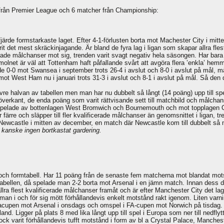
från Premier League och 6 matcher från Championship:
järde formstarkaste laget. Efter 4-1-förlusten borta mot Machester City i mit
t det mest skräckinjagande. Är bland de fyra lag i ligan som skapar allra fles
icerade målchanser mot sig, trenden varit svagt negativ hela säsongen. Har b
rosmolnet är väl att Tottenham haft påfallande svårt att avgöra flera ’enkla’ h
lade 0-0 mot Swansea i september trots 26-4 i avslut och 8-0 i avslut på mål,
 mot West Ham nu i januari trots 31-3 i avslut och 8-1 i avslut på mål. Så de
vre halvan av tabellen men man har nu dubbelt så långt (14 poäng) upp till spe
i överkant, de enda poäng som varit rättvisande sett till matchbild och målch
e utspelade av bottenlagen West Bromwich och Bournemouth och mot topplagen
färre och släpper till fler kvalificerade målchanser än genomsnittet i ligan, 
Newcastle i mitten av december, en match där Newcastle kom till dubbelt så 
 kanske ingen bortkastat gardering.
ell och formtabell. Har 11 poäng från de senaste fem matcherna mot blandat 
 tabellen, då spelade man 2-2 borta mot Arsenal i en jämn match. Innan dess
ra flest kvalificerade målchanser framåt och är efter Manchester City det lag 
man i och för sig mött förhållandevis enkelt motstånd rakt igenom. Liten varn
ligacupen mot Arsenal i onsdags och omspel i FA-cupen mot Norwich på tisdag.
land. Ligger på plats 8 med lika långt upp till spel i Europa som ner till nedf
dock varit förhållandevis tufft motstånd i form av bl a Crystal Palace, Manche