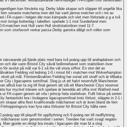
otalt 9 i december. Moralstärkande hemmaseger i FA-cupen mot serierivalen
 egentligen kan förvänta sig: Derby både skapar och släpper till ungefär lika
 fem senaste matcherna men det har varit jämna matcher och i tre av
ted i FA-cupen i helgen där man kämpade och slet men förlorade p g a två
n mot övriga bottenlag i tabellen: spelade 1-1 mot Sunderland men
0-0-matchen mot Hull vann Hull skottstatistiken med 11-7.
ollen som storfavorit verkar passa Derby ganska dåligt och rollen som
ör närvarande på fjärde plats med bara två poäng upp till andraplatsen och
ton och där vann Bristol City såväl bollinnehavet som statistiken över
ör avslut på mål var 6-1 så lite väl stora siffror. En stor del av
målvakten Fielding vid ledning 1-0 i minut 64 i matchen mot Wolverhampton
 skott på mål. Förstemålvakten Fielding har sonat sitt straff och är tillbaka
City i ligacupens semifinal. Slog ju ut ett halvt reservfyllt Manchester
man alltså kan ta sig till final genom att slå ett Manchester Citys reserver
 veta hur mycket tränare och spelare är beredda att offra mot Watford med
 ur FA-cupen genom att vila i princip hela startelvan. Fullt fokus på serien
 fantastiskt bra i tisdagens ligacupsemifinal trots förlust, släppte in 2-1 i
n som skapar allra flest kvalificerade målchanser och är även bland de fem
Förhoppningsvis kan fyra raka förluster för Bristol City hålla nere
äng upp till playoff för uppflyttning och 9 poäng ner till nedflyttning.
e målchanser som genomsnittet i serien. Trenden har varit svagt negativ
Man gjorde en riktigt bra insats i ligacupen där man bl a slog