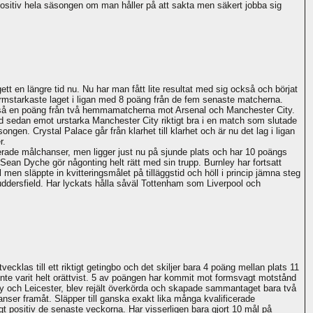
positiv hela säsongen om man håller på att sakta men säkert jobba sig
tt en längre tid nu. Nu har man fått lite resultat med sig också och börjat
 formstarkaste laget i ligan med 8 poäng från de fem senaste matcherna.
ckså en poäng från två hemmamatcherna mot Arsenal och Manchester City.
od sedan emot urstarka Manchester City riktigt bra i en match som slutade
ongen. Crystal Palace går från klarhet till klarhet och är nu det lag i ligan
r.
ficerade målchanser, men ligger just nu på sjunde plats och har 10 poängs
n Sean Dyche gör någonting helt rätt med sin trupp. Burnley har fortsatt
 men släppte in kvitteringsmålet på tilläggstid och höll i princip jämna steg
Huddersfield. Har lyckats hålla såväl Tottenham som Liverpool och
.
ecklas till ett riktigt getingbo och det skiljer bara 4 poäng mellan plats 11
inte varit helt orättvist. 5 av poängen har kommit mot formsvagt motstånd
ey och Leicester, blev rejält överkörda och skapade sammantaget bara två
anser framåt. Släpper till ganska exakt lika många kvalificerade
gt positiv de senaste veckorna. Har visserligen bara gjort 10 mål på