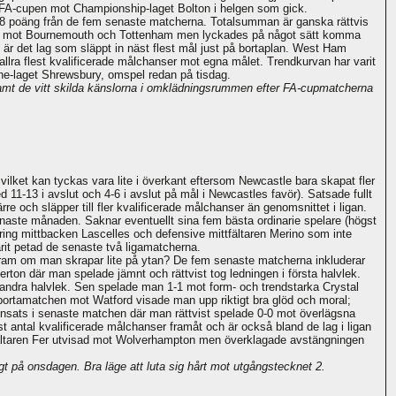
i FA-cupen mot Championship-laget Bolton i helgen som gick.
d 8 poäng från de fem senaste matcherna. Totalsumman är ganska rättvis
borta mot Bournemouth och Tottenham men lyckades på något sätt komma
är det lag som släppt in näst flest mål just på bortaplan. West Ham
allra flest kvalificerade målchanser mot egna målet. Trendkurvan har varit
ne-laget Shrewsbury, omspel redan på tisdag.
samt de vitt skilda känslorna i omklädningsrummen efter FA-cupmatcherna
ilket kan tyckas vara lite i överkant eftersom Newcastle bara skapat fler
11-13 i avslut och 4-6 i avslut på mål i Newcastles favör). Satsade fullt
e och släpper till fler kvalificerade målchanser än genomsnittet i ligan.
enaste månaden. Saknar eventuellt sina fem bästa ordinarie spelare (högst
 kring mittbacken Lascelles och defensive mittfältaren Merino som inte
rit petad de senaste två ligamatcherna.
ram om man skrapar lite på ytan? De fem senaste matcherna inkluderar
ton där man spelade jämnt och rättvist tog ledningen i första halvlek.
 i andra halvlek. Sen spelade man 1-1 mot form- och trendstarka Crystal
ortamatchen mot Watford visade man upp riktigt bra glöd och moral;
nsats i senaste matchen där man rättvist spelade 0-0 mot överlägsna
 antal kvalificerade målchanser framåt och är också bland de lag i ligan
ittfältaren Fer utvisad mot Wolverhampton men överklagade avstängningen
t på onsdagen. Bra läge att luta sig hårt mot utgångstecknet 2.