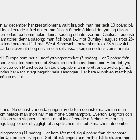
ten av december har prestationerna varit bra och man har tagit 10 poäng på
t kvalificerade målchanser framåt och är också bland de fyra lag i ligan
ara en förlust på hemmaplan denna säsong och det var mot Chelsea i augusti
emmamatcher denna säsong; man fick bara 1-1 mot Burnley i augusti trots 28-
 mäktade bara med 1-1 mot West Bromwich i november trots 23-5 i avslut
n där konsekventa höga nivån och sylvassa skärpan i offensiven står inte
l i Europa som ner till nedflyttningsstrecket (7 poäng). Har 5 poäng från
anser är vinsten hemma mot Swansea i mitten av december. Efter det fyra
 Chelsea och Manchester United skapade man inte ett enda avslut på mål.
trenden har varit svagt negativ hela säsongen. Har bara vunnit en match på
många avslut.
motstånd. Nu senast var enda gången av de fem senaste matcherna man
 dominerade man stort när man mötte Southampton, Everton, Brighton och
i ligan som släpper till minst antal kvalificerade målchanser mot sig.
ingsflagg för det ohyggligt tuffa spelschemat med 9 matcher i december
lyttningszonen (11 poäng). Har bara fått med sig 4 poäng från de senaste
ster United och Liverpool. Sett till säsongen som helhet både skapar man