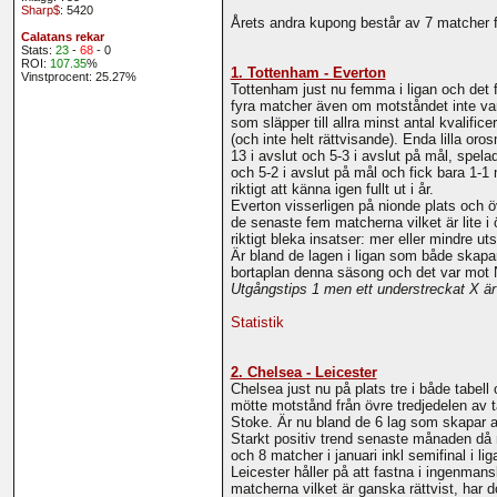
Sharp$
: 5420
Årets andra kupong består av 7 matcher 
Calatans rekar
Stats:
23
-
68
- 0
ROI:
107.35
%
1. Tottenham - Everton
Vinstprocent: 25.27%
Tottenham just nu femma i ligan och det f
fyra matcher även om motståndet inte vari
som släpper till allra minst antal kvalif
(och inte helt rättvisande). Enda lilla o
13 i avslut och 5-3 i avslut på mål, spe
och 5-2 i avslut på mål och fick bara 1-1
riktigt att känna igen fullt ut i år.
Everton visserligen på nionde plats och ö
de senaste fem matcherna vilket är lite 
riktigt bleka insatser: mer eller mindr
Är bland de lagen i ligan som både skapar 
bortaplan denna säsong och det var mot 
Utgångstips 1 men ett understreckat X är
Statistik
2. Chelsea - Leicester
Chelsea just nu på plats tre i både tab
mötte motstånd från övre tredjedelen av
Stoke. Är nu bland de 6 lag som skapar all
Starkt positiv trend senaste månaden då 
och 8 matcher i januari inkl semifinal i 
Leicester håller på att fastna i ingenmans
matcherna vilket är ganska rättvist, har 