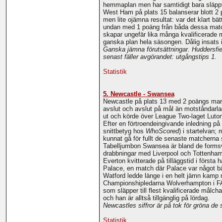
hemmaplan men har samtidigt bara släppt 
West Ham på plats 15 balanserar blott 2 
men lite ojämna resultat: var det klart
undan med 1 poäng från båda dessa matche
skapar ungefär lika många kvalificerade m
ganska plan hela säsongen. Dålig insats 
Ganska jämna förutsättningar. Huddersfie
senast fäller avgörandet: utgångstips 1.
Statistik
5. Newcastle - Swansea
Newcastle på plats 13 med 2 poängs margin
avslut och avslut på mål än motståndarlag
ut och körde över League Two-laget Luton 
Efter en förtroendeingivande inledning p
snittbetyg hos
WhoScored
) i startelvan;
kunnat gå för fullt de senaste matcherna 
Tabelljumbon Swansea är bland de formsv
drabbningar med Liverpool och Tottenham,
Everton kvitterade på tilläggstid i först
Palace, en match där Palace var något b
Watford ledde länge i en helt jämn kamp
Championshipledarna Wolverhampton i FA-c
som släpper till flest kvalificerade målc
och han är alltså tillgänglig på lördag.
Newcastles siffror är på tok för gröna d
Statistik