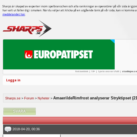
Sharps är skapad av experter inom spelbranschen och alla rankningar av operatörer på vår sida är gjor
har valt ut faller dig i smaken. När du väljer att klicka på en utgående länk på vår sida, kan vi komma 
meddelandet här
.
Reklamlänk | 18+ | Spela ansvarsfullt |
stodlinjen.se
Logga in
AmaerildeRimfrost analyserar Stryktipset (21
Sharps.se
>
Forum
>
Nyheter
>
2018-04-20, 00:36