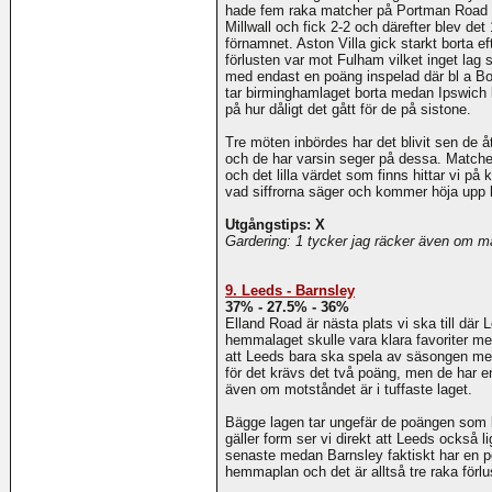
hade fem raka matcher på Portman Road S
Millwall och fick 2-2 och därefter blev de
förnamnet. Aston Villa gick starkt borta 
förlusten var mot Fulham vilket inget lag 
med endast en poäng inspelad där bl a B
tar birminghamlaget borta medan Ipswich
på hur dåligt det gått för de på sistone.
Tre möten inbördes har det blivit sen de 
och de har varsin seger på dessa. Matche
och det lilla värdet som finns hittar vi p
vad siffrorna säger och kommer höja upp
Utgångstips: X
Gardering: 1 tycker jag räcker även om ma
9. Leeds - Barnsley
37% - 27.5% - 36%
Elland Road är nästa plats vi ska till dä
hemmalaget skulle vara klara favoriter me
att Leeds bara ska spela av säsongen me
för det krävs det två poäng, men de har 
även om motståndet är i tuffaste laget.
Bägge lagen tar ungefär de poängen som
gäller form ser vi direkt att Leeds också 
senaste medan Barnsley faktiskt har en p
hemmaplan och det är alltså tre raka förlu