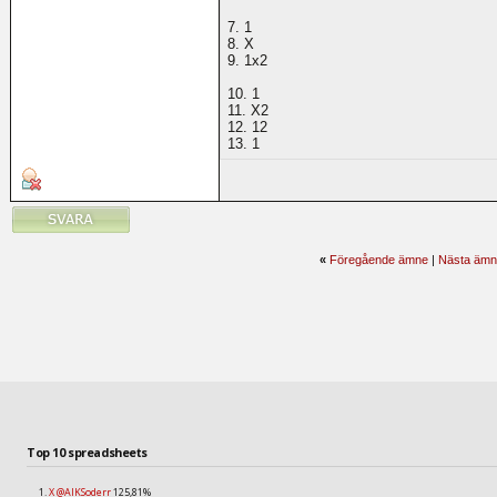
7. 1
8. X
9. 1x2
10. 1
11. X2
12. 12
13. 1
«
Föregående ämne
|
Nästa ämn
Top 10 spreadsheets
X @AIKSoderr
125,81%