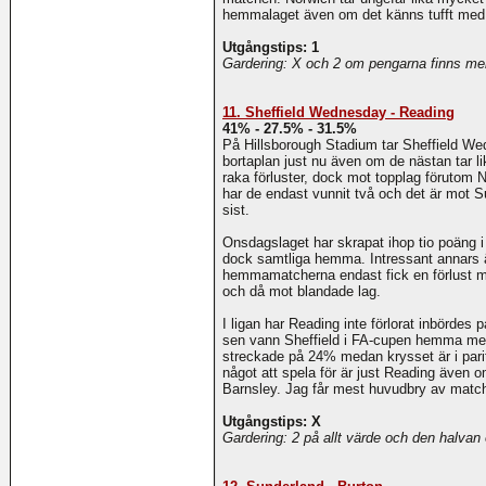
hemmalaget även om det känns tufft med t
Utgångstips: 1
Gardering: X och 2 om pengarna finns men
11. Sheffield Wednesday - Reading
41% - 27.5% - 31.5%
På Hillsborough Stadium tar Sheffield We
bortaplan just nu även om de nästan tar 
raka förluster, dock mot topplag förutom
har de endast vunnit två och det är mot S
sist.
Onsdagslaget har skrapat ihop tio poäng i
dock samtliga hemma. Intressant annars ä
hemmamatcherna endast fick en förlust me
och då mot blandade lag.
I ligan har Reading inte förlorat inbörde
sen vann Sheffield i FA-cupen hemma med 
streckade på 24% medan krysset är i par
något att spela för är just Reading även o
Barnsley. Jag får mest huvudbry av matche
Utgångstips: X
Gardering: 2 på allt värde och den halva