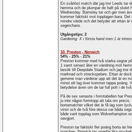
En svårlöst match där jag tror Leeds tar de
hemma och de plumpar de haft på slutet ha
Wednesday. Barnsley tar och ger men även 
kommer faktiskt mot topplagen bara. Det ä
mindre värde och det betyder att ettan är 
segerchans.
Utgångstips: 2
Gardering: X i första hand men 1 är intress
10. Preston - Norwich
54% - 25% - 21%
Preston kommer med två starka segrar på 
1 samt senast åter en vändning mot hem
besök till Deepdale Stadium och jag tror d
marknad och streckspelare. Ettan är dock
gemene man värderar upp att det är en m
minst ett lag över kommer tappa poäng. Vin
betydelse även om de tar full pott i de tv
På de sex senaste i formtabellen har Pre
ju inte någon formtopp att tala om precis.
bortamatcher vilket det är få lag som lyc
vinst och de två före dessa var båda segr
både varit topplag som Wolverhampton och
oavgjort.
Preston tar faktiskt fler poäng borta än 
matchen. Norwich tar ungefär lika mycket v