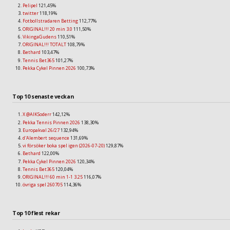
Pelipel
121,45%
twitter
118,19%
Fotbollstradaren Betting
112,77%
ORIGINAL!!! 20 min 3.0
111,50%
VikingaGudens
110,51%
ORIGINAL!!! TOTALT
108,79%
Bethard
103,47%
Tennis Bet365
101,27%
Pekka Cykel Pinnen 2026
100,73%
Top 10 senaste veckan
X @AIKSoderr
142,12%
Pekka Tennis Pinnen 2026
138,30%
Europakval 26/27
132,94%
d'Alembert sequence
131,69%
vi försöker boka spel igen (2026-07-20)
129,87%
Bethard
122,00%
Pekka Cykel Pinnen 2026
120,34%
Tennis Bet365
120,04%
ORIGINAL!!! 60 min 1-1 3.25
116,07%
övriga spel 260705
114,36%
Top 10 flest rekar