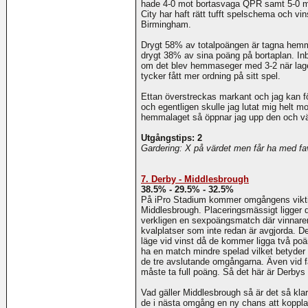
hade 4-0 mot bortasvaga QPR samt 5-0 mot
City har haft rätt tufft spelschema och 
Birmingham.
Drygt 58% av totalpoängen är tagna hem
drygt 38% av sina poäng på bortaplan. In
om det blev hemmaseger med 3-2 när lage
tycker fått mer ordning på sitt spel.
Ettan överstreckas markant och jag kan f
och egentligen skulle jag lutat mig helt m
hemmalaget så öppnar jag upp den och väl
Utgångstips: 2
Gardering: X på värdet men får ha med favo
7. Derby - Middlesbrough
38.5% - 29.5% - 32.5%
På iPro Stadium kommer omgångens vikti
Middlesbrough. Placeringsmässigt ligger d
verkligen en sexpoängsmatch där vinnaren
kvalplatser som inte redan är avgjorda. D
läge vid vinst då de kommer ligga två po
ha en match mindre spelad vilket betyder 
de tre avslutande omgångarna. Även vid få
måste ta full poäng. Så det här är Derbys
Vad gäller Middlesbrough så är det så klar
de i nästa omgång en ny chans att koppla