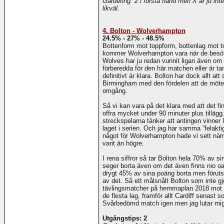
Gardering: 2 i första hand men X är ju inte
likväl.
4. Bolton - Wolverhampton
24.5% - 27% - 48.5%
Bottenform mot toppform, bottenlag mot to
kommer Wolverhampton vara när de besök
Wolves har ju redan vunnit ligan även om C
förberedda för den här matchen eller är ta
definitivt är klara. Bolton har dock allt a
Birmingham med den fördelen att de möt
omgång.
Så vi kan vara på det klara med att det f
offra mycket under 90 minuter plus tillägg
streckspelarna tänker att antingen vinner 
laget i serien. Och jag har samma ”felakt
något för Wolverhampton hade vi sett nä
varit än högre.
I rena siffror så tar Bolton hela 70% av
seger borta även om det även finns nio o
drygt 45% av sina poäng borta men förutsä
av det. Så ett målsnålt Bolton som inte gj
tävlingsmatcher på hemmaplan 2018 mot e
de flesta lag, framför allt Cardiff senast
Svårbedömd match igen men jag lutar mig
Utgångstips: 2