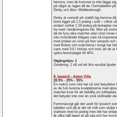
hemma, men de kommer ju inte lägga sig h
på något av lagen då de i formtabellen på
Derby och åtta i Middlesbrough.
Derby är normalt ett stabilt lag hemma d
borta ligger på 1.5 poäng i snitt – vilket 
endast snittat 1.29 poäng på bortaplan m
ha med i beräkningarna här. Men på sistone
då de fyra raka matcher utan vinst innan d
inte motståndet tidigare varit så imponer
med endast en vinst på fem senaste och d
med Bolton och matcherna i övrigt har hell
vann med 3-0 i höstas och trots att de är 
spika hemmalaget till 46%.
Utgångstips: 1
Gardering: 2 då vid ett lika resultat bjuder
8. Ipswich - Aston Villa
20.5% - 25% - 55%
En match som inte har så stor betydelse 
av de två översta kvalplatserna med absol
matcher kvar för att behålla sin tolftepla
det betyder inte mer än små skillnader e
Formmässigt går det uselt för Ipswich som
tabellen och då är det ett mål som skiljer 
starkare med tio poäng men det har endast 
åt vilka håll lagen är på väg och hur my