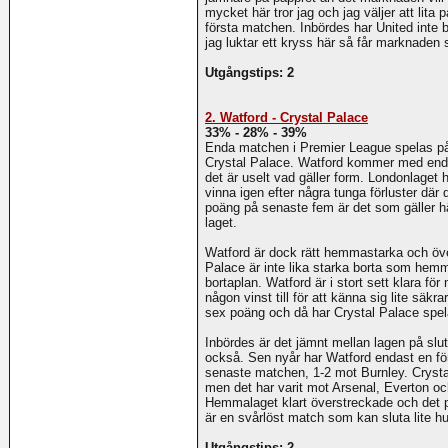
mycket här tror jag och jag väljer att lita p
första matchen. Inbördes har United inte
jag luktar ett kryss här så får marknaden
Utgångstips: 2
2. Watford - Crystal Palace
33% - 28% - 39%
Enda matchen i Premier League spelas på
Crystal Palace. Watford kommer med end
det är uselt vad gäller form. Londonlaget 
vinna igen efter några tunga förluster där
poäng på senaste fem är det som gäller hä
laget.
Watford är dock rätt hemmastarka och öve
Palace är inte lika starka borta som hem
bortaplan. Watford är i stort sett klara f
någon vinst till för att känna sig lite säk
sex poäng och då har Crystal Palace spel
Inbördes är det jämnt mellan lagen på slute
också. Sen nyår har Watford endast en f
senaste matchen, 1-2 mot Burnley. Crystal
men det har varit mot Arsenal, Everton oc
Hemmalaget klart överstreckade och det p
är en svårlöst match som kan sluta lite h
Utgångstips: 2