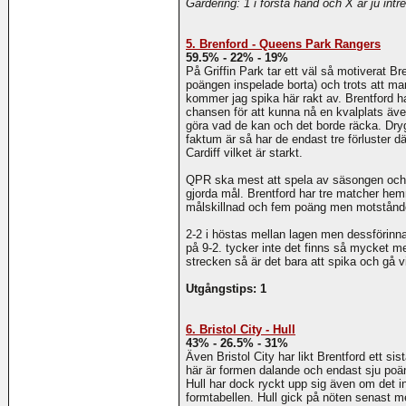
Gardering: 1 i första hand och X är ju int
5. Brenford - Queens Park Rangers
59.5% - 22% - 19%
På Griffin Park tar ett väl så motiverat 
poängen inspelade borta) och trots att ma
kommer jag spika här rakt av. Brentford har
chansen för att kunna nå en kvalplats äv
göra vad de kan och det borde räcka. Dr
faktum är så har de endast tre förluster 
Cardiff vilket är starkt.
QPR ska mest att spela av säsongen och 
gjorda mål. Brentford har tre matcher hem
målskillnad och fem poäng men motståndet
2-2 i höstas mellan lagen men dessförinna
på 9-2. tycker inte det finns så mycket m
strecken så är det bara att spika och gå v
Utgångstips: 1
6. Bristol City - Hull
43% - 26.5% - 31%
Även Bristol City har likt Brentford ett s
här är formen dalande och endast sju poä
Hull har dock ryckt upp sig även om det in
formtabellen. Hull gick på nöten senas