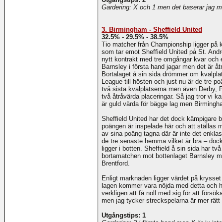
Gardering: X och 1 men det baserar jag me
3. Birmingham - Sheffield United
32.5% - 29.5% - 38.5%
Tio matcher från Championship ligger på 
som tar emot Sheffield United på St. An
nytt kontrakt med tre omgångar kvar och e
Barnsley i första hand jagar men det är åt
Bortalaget å sin sida drömmer om kvalplats
League till hösten och just nu är de tre p
två sista kvalplatserna men även Derby, 
två åtråvärda placeringar. Så jag tror vi k
är guld värda för bägge lag men Birmingh
Sheffield United har det dock kämpigare
poängen är inspelade här och att ställa
av sina poäng tagna där är inte det enkla
de tre senaste hemma vilket är bra – do
ligger i botten. Sheffield å sin sida har 
bortamatchen mot bottenlaget Barnsley 
Brentford.
Enligt marknaden ligger värdet på krysset
lagen kommer vara nöjda med detta och 
verkligen att få noll med sig för att förs
men jag tycker streckspelarna är mer rät
Utgångstips: 1