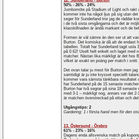
12. Sunderland - Burton
50% - 26% - 24%
Jumbomöte på Stadium of Light och rakt av
kommer inte ha något ljus på sig utan det
seger för Sunderland tror jag de räddar 
i de två sista omgångarna och det är möjli
klasskillnaden är ändå markant och de behöv
Formen är väl sämre än den ser ut att va
Burton. Det komiska är då att de endast 
tabellen. Totalt har Sunderland tagit usl
på 0.62! Uselt helt enkelt och laget med 
matcher. Nästan lika märkligt är det hos 
vilket är exakt en poäng per match i snitt.
Det ovan talar ju mest för Burton men jag s
samtidigt är ju inte krysset speciellt tala
kommer vara sämsta tänkbara resultatet o
har Sunderland på de 15 senaste matchern
Burton har två segrar på sina 18 senaste 
med 3-1 – märkligt nog, annars var det 2
är matchen överstreckad på ettan och det ä
Utgångstips: 2
Gardering: 1 i första hand men för den s
13. Östersund - Örebro
61% - 23% - 16%
Dagens enda allsvenska match på kupongen