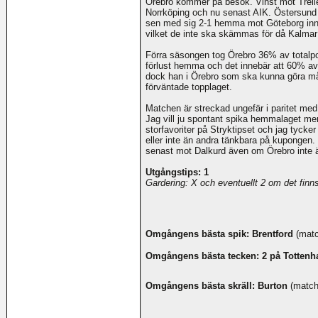
Örebro kommer på besök. Vinst mot Trell
Norrköping och nu senast AIK. Östersund 
sen med sig 2-1 hemma mot Göteborg inn
vilket de inte ska skämmas för då Kalmar
Förra säsongen tog Örebro 36% av total
förlust hemma och det innebär att 60% av
dock han i Örebro som ska kunna göra mål i
förväntade topplaget.
Matchen är streckad ungefär i paritet med
Jag vill ju spontant spika hemmalaget men
storfavoriter på Stryktipset och jag tycke
eller inte än andra tänkbara på kupongen. 
senast mot Dalkurd även om Örebro inte 
Utgångstips: 1
Gardering: X och eventuellt 2 om det finns
Omgångens bästa spik: Brentford
(matc
Omgångens bästa tecken: 2 på Totten
Omgångens bästa skräll: Burton
(match