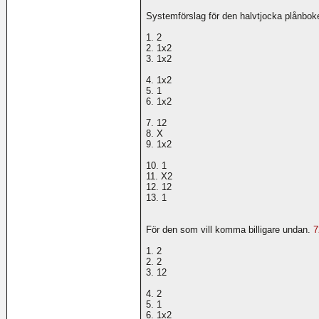
Systemförslag för den halvtjocka plånbo
1. 2
2. 1x2
3. 1x2
4. 1x2
5. 1
6. 1x2
7. 12
8. X
9. 1x2
10. 1
11. X2
12. 12
13. 1
För den som vill komma billigare undan.
7
1. 2
2. 2
3. 12
4. 2
5. 1
6. 1x2