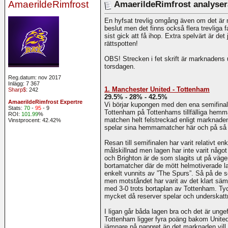
AmaerildeRimfrost
AmaerildeRimfrost analysera
En hyfsat trevlig omgång även om det är 
beslut men det finns också flera trevliga f
sist gick att få ihop. Extra spelvärt är det j
rättspotten!
OBS! Strecken i fet skrift är marknadens 
torsdagen.
Reg.datum: nov 2017
Inlägg: 7 367
1. Manchester United - Tottenham
Sharp$
: 242
29.5% - 28% - 42.5%
AmaerildeRimfrost Expertre
Vi börjar kupongen med den ena semifinal
Stats:
70
-
95
- 9
Tottenham på Tottenhams tillfälliga hem
ROI:
101.99
%
matchen helt felstreckad enligt marknade
Vinstprocent: 42.42%
spelar sina hemmamatcher här och på så 
Resan till semifinalen har varit relativt e
målskillnad men lagen har inte varit något
och Brighton är de som slagits ut på väge
bortamatcher där de mött helmotiverade la
enkelt vunnits av ”The Spurs”. Så på de s
men motståndet har varit av det klart sä
med 3-0 trots bortaplan av Tottenham. Ty
mycket då reserver spelar och underskattni
I ligan går båda lagen bra och det är un
Tottenham ligger fyra poäng bakom United
jämnare på pappret än det marknaden vill