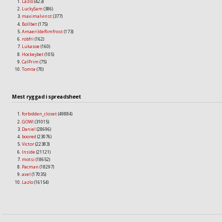
Lazlo
(423)
LuckySam
(386)
maximalvinst
(377)
Bollbet
(175)
AmaerildeRimfrost
(173)
robfri
(162)
Lukasoe
(160)
Hockeybet
(105)
CalPrim
(75)
Tomte
(70)
Mest ryggad i spreadsheet
forbidden_closet
(49884)
GOWI
(31015)
Daniel
(28696)
boored
(23076)
Victor
(22383)
Inside
(21121)
motsi
(18652)
Pacman
(18297)
axel
(17035)
Lazlo
(16154)