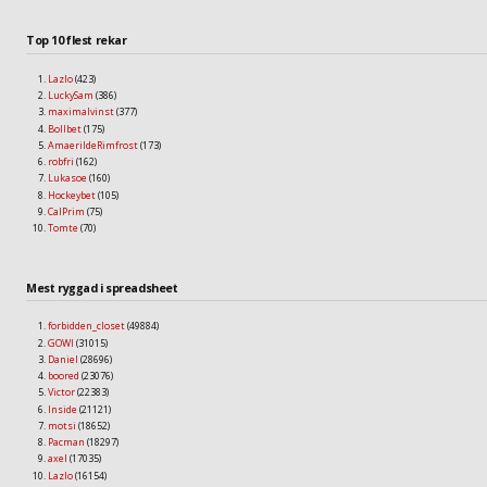
Top 10 flest rekar
Lazlo
(423)
LuckySam
(386)
maximalvinst
(377)
Bollbet
(175)
AmaerildeRimfrost
(173)
robfri
(162)
Lukasoe
(160)
Hockeybet
(105)
CalPrim
(75)
Tomte
(70)
Mest ryggad i spreadsheet
forbidden_closet
(49884)
GOWI
(31015)
Daniel
(28696)
boored
(23076)
Victor
(22383)
Inside
(21121)
motsi
(18652)
Pacman
(18297)
axel
(17035)
Lazlo
(16154)