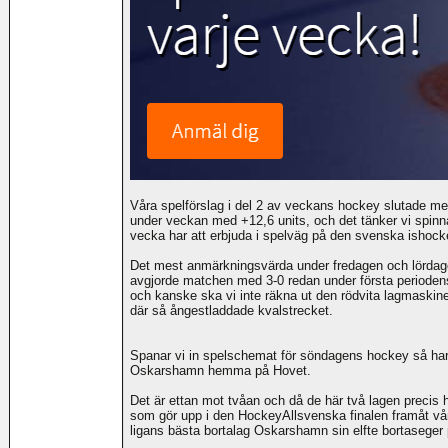
Våra spelförslag i del 2 av veckans hockey slutade med 2 
under veckan med +12,6 units, och det tänker vi spin
vecka har att erbjuda i spelväg på den svenska ishock
Det mest anmärkningsvärda under fredagen och lörda
avgjorde matchen med 3-0 redan under första periodens
och kanske ska vi inte räkna ut den rödvita lagmaskin
där så ångestladdade kvalstrecket.
Spanar vi in spelschemat för söndagens hockey så har v
Oskarshamn hemma på Hovet.
Det är ettan mot tvåan och då de här två lagen precis ha
som gör upp i den HockeyAllsvenska finalen framåt v
ligans bästa bortalag Oskarshamn sin elfte bortaseger