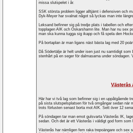
missa slutspelet i år.
SSK största problem ligger alltjämt i defensiven och m
Dyk-Meyer har svalnat något så lyckas man inte längr
Leksand befinner sig på tredje plats i tabellen och ef
topplagen AIK och Oskarshamn lite. Man har nu sex poän
man ska kunna tugga sig ikapp och få spela den Hocke
På bortaplan är man ligans näst bästa lag med 20 poäng
Då Södertälje är helt under isen just nu samtidigt som
stenhårt på en seger för dalmasarna under söndagen. Vi 
Västerås a
Här har vi två lag som befinner sig i en uppåtgående tre
på sista slutspelsplatsen för två omgångar sedan när
trots förlusten senast borta mot AIK. Sett över 12 sen
På söndagen tar man emot gulsvarta Västerås IK, laget
sedan. Och det är ett Västerås i väldigt god form som 
Västerås har nämligen fem raka trepoängare och sex seg