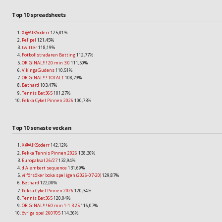
Top 10 spreadsheets
X @AIKSoderr
125,81%
Pelipel
121,45%
twitter
118,19%
Fotbollstradaren Betting
112,77%
ORIGINAL!!! 20 min 3.0
111,50%
VikingaGudens
110,51%
ORIGINAL!!! TOTALT
108,79%
Bethard
103,47%
Tennis Bet365
101,27%
Pekka Cykel Pinnen 2026
100,73%
Top 10 senaste veckan
X @AIKSoderr
142,12%
Pekka Tennis Pinnen 2026
138,30%
Europakval 26/27
132,94%
d'Alembert sequence
131,69%
vi försöker boka spel igen (2026-07-20)
129,87%
Bethard
122,00%
Pekka Cykel Pinnen 2026
120,34%
Tennis Bet365
120,04%
ORIGINAL!!! 60 min 1-1 3.25
116,07%
övriga spel 260705
114,36%