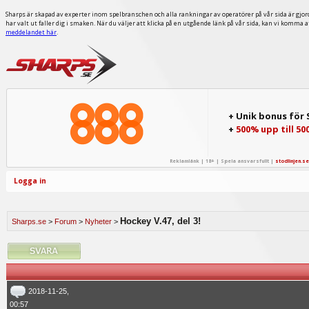
Sharps är skapad av experter inom spelbranschen och alla rankningar av operatörer på vår sida är gjor
har valt ut faller dig i smaken. När du väljer att klicka på en utgående länk på vår sida, kan vi komma 
meddelandet här
.
+ Unik bonus för
+
500% upp till 50
Reklamlänk | 18+ | Spela ansvarsfullt |
stodlinjen.se
Logga in
Hockey V.47, del 3!
Sharps.se
>
Forum
>
Nyheter
>
2018-11-25,
00:57