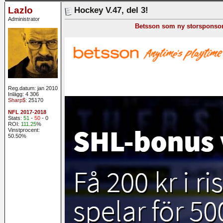
Lazlo
Hockey V.47, del 3!
Administrator
Betsson som ny storsponsor t
Reg.datum: jan 2010
Inlägg: 4 306
Sharp$
: 25170
NFL 2017-2018
Stats:
51
-
50
- 0
ROI:
111.25
%
Vinstprocent:
50.50%