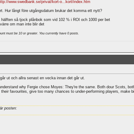
ttp://www.swedbank.se/privat/kort-o...kort/index.htm
t. Hur långt före utgångsdatum brukar det komma ett nytt?
 hälften så tjock plånbok som vid 102 % i ROI och 1000 per bet
r värre om man inte blir det
ount must be 10 or greater. You currently have 0 posts.
går ut och allra senast en vecka innan det går ut.
lly understand why Fergie chose Moyes: They're the same. Both dour Scots, bot
y their favourites, give too many chances to under-performing players, make bi
är posten: