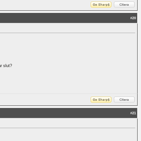
#
20
r slut?
#
21