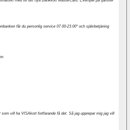
utomatiskt med till ditt nya Bankkort MasterCard. Exempel på tjänster
fonbanken får du personlig service 07.00-23.00* och självbetjäning
on.
 som vill ha VISAkort fortfarande få det. Så jag upprepar mig jag vill