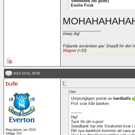
Swedbank AB (publ)
Emilie Frisk
MOHAHAHAHA
__________________
sharp dig!
Följande användare gav Sharp$ för den h
Wagner
(+10)
2013-10-01, 09:06
bulle
Citat:
Ursprungligen postat av
hardballs
Fick svar från banken
---------
Hej!
Tack för din e-post
Swedbank har inte Visakortet kvar i sit
Reg.datum: jun 2010
Ditt nya bankkort kommer att vara an
Inlägg: 310