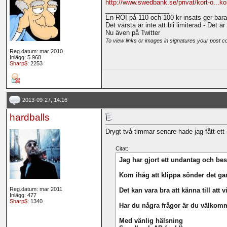
http://www.swedbank.se/privat/kort-o...ko
__________________
En ROI på 110 och 100 kr insats ger bara
Det värsta är inte att bli limiterad - Det ä
Nu även på Twitter
To view links or images in signatures your post c
Reg.datum: mar 2010
Inlägg: 5 968
Sharp$
: 2253
2013-09-27, 14:16
hardballs
Drygt två timmar senare hade jag fått ett
Citat:
Jag har gjort ett undantag och be
Kom ihåg att klippa sönder det gam
Reg.datum: mar 2011
Det kan vara bra att känna till att v
Inlägg: 477
Sharp$
: 1340
Har du några frågor är du välkomm
Med vänlig hälsning