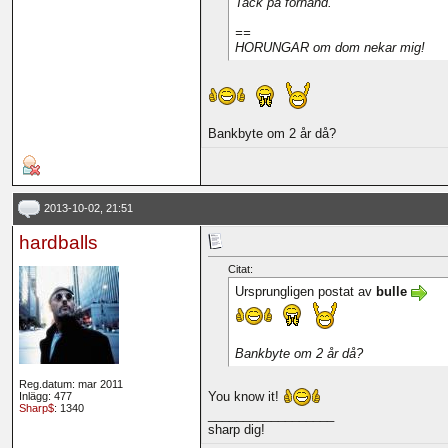
Tack på förhand.
==
HORUNGAR om dom nekar mig!
Bankbyte om 2 år då?
2013-10-02, 21:51
hardballs
Citat:
Ursprungligen postat av
bulle
Bankbyte om 2 år då?
Reg.datum: mar 2011
You know it!
Inlägg: 477
Sharp$
: 1340
__________________
sharp dig!