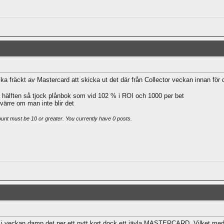
a fräckt av Mastercard att skicka ut det där från Collector veckan innan för
 hälften så tjock plånbok som vid 102 % i ROI och 1000 per bet
r värre om man inte blir det
ount must be 10 or greater. You currently have 0 posts.
h i veckan damp det ner ett nytt kort dock ett jävla MASTERCARD. Vilket medför 