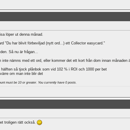
isa löper ut denna månad.
 "Du har blivit förbeviljad (nytt ord...) ett Collector easycard."
den. Så nu är frågan...
inte nämns med ett ord, eller kommer det ett kort från dom innan månaden ä
 hälften så tjock plånbok som vid 102 % i ROI och 1000 per bet
r värre om man inte blir det
ount must be 10 or greater. You currently have 0 posts.
et troligen rätt också.