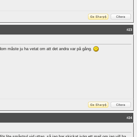
#
23
 dom måste ju ha vetat om att det andra var på gång.
#
24
lite småstrul vid uttag, så jag har skickat iväg ett mail om jag vill ha