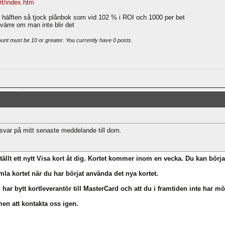
rt/index.htm
 hälften så tjock plånbok som vid 102 % i ROI och 1000 per bet
r värre om man inte blir det
ount must be 10 or greater. You currently have 0 posts.
 svar på mitt senaste meddelande till dom.
ställt ett nytt Visa kort åt dig. Kortet kommer inom en vecka. Du kan b
la kortet när du har börjat använda det nya kortet.
i har bytt kortleverantör till MasterCard och att du i framtiden inte har möj
en att kontakta oss igen.