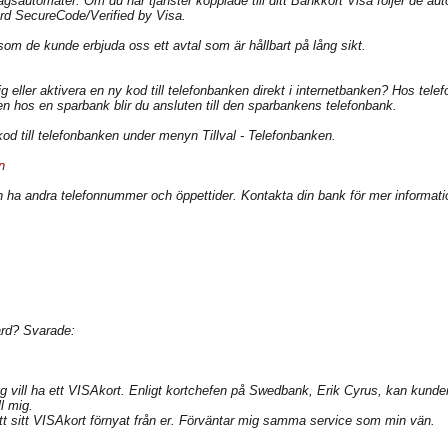
tagsautomater. Om du har tjänster kopplade till ditt Bankkort Visa följer de a
ard SecureCode/Verified by Visa.
som de kunde erbjuda oss ett avtal som är hållbart på lång sikt.
 eller aktivera en ny kod till telefonbanken direkt i internetbanken? Hos tele
n hos en sparbank blir du ansluten till den sparbankens telefonbank.
 kod till telefonbanken under menyn Tillval - Telefonbanken.
n
 ha andra telefonnummer och öppettider. Kontakta din bank för mer informati
ard? Svarade:
 jag vill ha ett VISAkort. Enligt kortchefen på Swedbank, Erik Cyrus, kan kunder
l mig.
tt sitt VISAkort förnyat från er. Förväntar mig samma service som min vän.