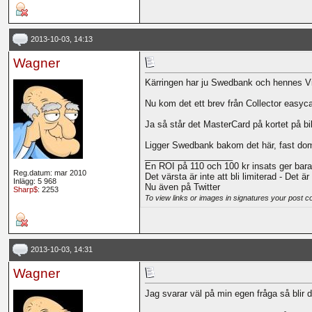
2013-10-03, 14:13
Wagner
Kärringen har ju Swedbank och hennes V
Nu kom det ett brev från Collector easycard
Ja så står det MasterCard på kortet på bil
Ligger Swedbank bakom det här, fast dom 
__________________
En ROI på 110 och 100 kr insats ger bara
Reg.datum: mar 2010
Det värsta är inte att bli limiterad - Det ä
Inlägg: 5 968
Nu även på Twitter
Sharp$
: 2253
To view links or images in signatures your post c
2013-10-03, 14:31
Wagner
Jag svarar väl på min egen fråga så blir d