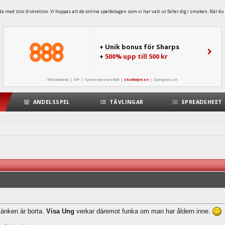
 med stor diskretion. Vi hoppas att de online spelbolagen som vi har valt ut faller dig i smaken. När du 
+ Unik bonus för Sharps
+
500% upp till 500 kr
Reklamlänk | 18+ | Spela ansvarsfullt |
stodlinjen.se
|
Spelpaus.se
ANDELSSPEL
TÄVLINGAR
SPREADSHEET
länken är borta.
Visa Ung
verkar däremot funka om man har åldern inne.