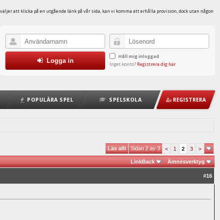
väljer att klicka på en utgående länk på vår sida, kan vi komma att erhålla provision, dock utan någon
Håll mig inloggad
Logga in
Inget konto?
Registrera dig här
POPULÄRA SPEL
SPELSKOLA
REGISTRERA
Läs allt
Sidan 2 av 3
<
1
2
3
>
LinkBack
Ämnesverktyg
#
16