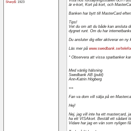
Visa hos försäljningsställen och i ut
Sharp$
: 1923
är e-kort, Kort på kort, och MasterC
Banken har bytt till MasterCard efter
Tips!
Vet du om att du både kan ansluta dig
dygnet runt. Om du har internetbanke
Du ansluter dig eller aktiverar en ny
Läs mer på
www.swedbank.se/telefo
* Observera att vissa sparbanker kan
Med vänlig hälsning
Swedbank AB (publ)
Ann-Katrin Högberg
==
Fan va dom vill sälja på en Masterc
Hej!
Nej, jag vill inte ha ett mastercard,
ha ett VISAkort. Beställ ett sådant til
Vidare har jag en vän som nyligen få