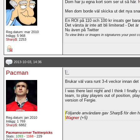
Dom har ju egna kort som ser ut så här.
h
Men dom borde väl skicka ut det nya snar
__________________
En ROI på 110 och 100 kr insats ger bara
Det värsta är inte att bli limiterad - Det ä
Nu även på Twitter
Reg.datum: mar 2010
To view links or images in signatures your post c
Inlägg: 5 968
Sharp$
: 2253
2013-10-03, 14:36
Pacman
Brukar väl vara runt 3-4 veckor innan det 
__________________
I was there last night and I think I fina
team, to play players out of position, pla
version of Fergie.
Följande användare gav Sharp$ för den h
Wagner
(+5)
Reg.datum: jan 2010
Inlägg: 1 769
Sharp$
: 6882
Pacmanscorner Twitterpicks
Stats:
1093
-
1168
- 229