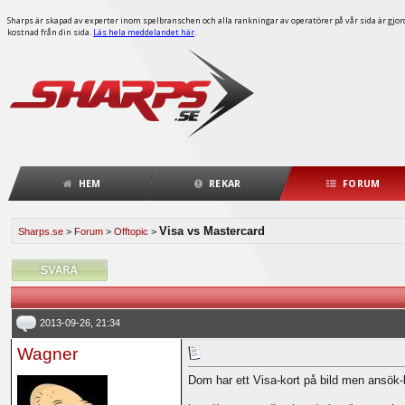
Sharps är skapad av experter inom spelbranschen och alla rankningar av operatörer på vår sida är gjorda
kostnad från din sida.
Läs hela meddelandet här
.
HEM
REKAR
FORUM
Visa vs Mastercard
Sharps.se
>
Forum
>
Offtopic
>
2013-09-26, 21:34
Wagner
Dom har ett Visa-kort på bild men ansök-