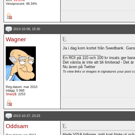
ROI:
99.65
%
Vinstprocent: 48.34%
2013-10-08, 15:30
Wagner
Ja i dag kom kortet från Swedbank. Gansk
__________________
En ROI på 110 och 100 kr insats ger bara
Det värsta är inte att bli limiterad - Det ä
Nu även på Twitter
To view links or images in signatures your post c
Reg.datum: mar 2010
Inlägg: 5 968
Sharp$
: 2253
2013-10-27, 23:23
Oddsarn
Hade VISA tidigare, mitt kort löpte ut oc