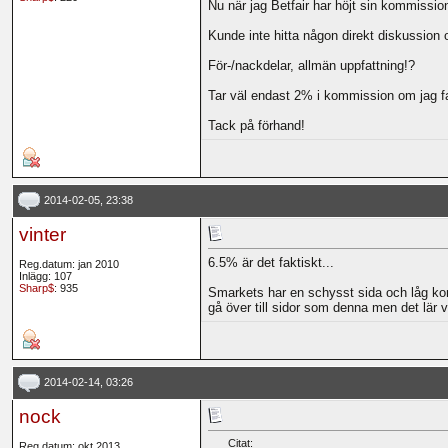
Nu när jag Betfair har höjt sin kommission
Kunde inte hitta någon direkt diskussion
För-/nackdelar, allmän uppfattning!?
Tar väl endast 2% i kommission om jag fat
Tack på förhand!
2014-02-05, 23:38
vinter
6.5% är det faktiskt...
Reg.datum: jan 2010
Inlägg: 107
Sharp$
: 935
Smarkets har en schysst sida och låg komm
gå över till sidor som denna men det lär v
2014-02-14, 03:26
nock
Citat:
Reg.datum: okt 2013