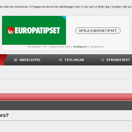
 med stor diskretion. Vi hoppas att de online spelbolagen som vi har valt ut faller dig i smaken. När du 
SPELA EUROPATIPSET
Reklamlänk | 18+ | Spela ansvarsfullt |
stodlinjen.se
|
Spelpaus.se
ANDELSSPEL
TÄVLINGAR
SPREADSHEET
örs?