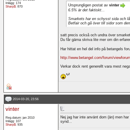
Inlägg: 174
Ursprungligen postat av
vinter
Sharp$
: 870
6.5% är det faktiskt...
Smarkets har en schysst sida och låg
Betfair och gå över till sidor som de
satt precis också och undra över smarkets
Du får gärna skriva lite mer om din erf
Har hittat en hel del info på betangels for
http://www.betangel.com/forum/viewforu
Verkar dock rent generellt vara mest nega
2014-03-20, 23:56
vinter
Nej jag har inte använt dom (än) men har
Reg.datum: jan 2010
Inlägg: 107
synd...
Sharp$
: 935