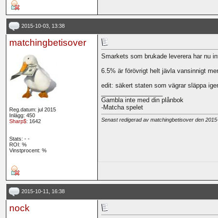
2015-10-03, 13:38
matchingbetisover
Smarkets som brukade leverera har nu inte
6.5% är förövrigt helt jävla vansinnigt me
edit: säkert staten som vägrar släppa ige
__________________
Gambla inte med din plånbok
-Matcha spelet
Reg.datum: jul 2015
Inlägg: 450
Senast redigerad av matchingbetisover den 201
Sharp$
: 1642
Stats:
-
-
ROI:
%
Vinstprocent: %
2015-10-11, 16:38
nock