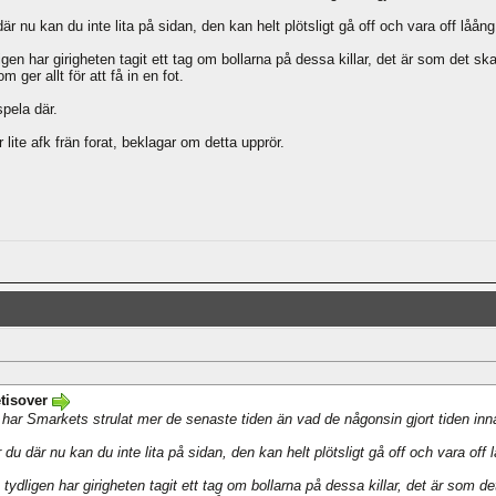
är nu kan du inte lita på sidan, den kan helt plötsligt gå off och vara off låån
gen har girigheten tagit ett tag om bollarna på dessa killar, det är som det ska
 ger allt för att få in en fot.
spela där.
 lite afk frän forat, beklagar om detta upprör.
tisover
har Smarkets strulat mer de senaste tiden än vad de någonsin gjort tiden innan
 du där nu kan du inte lita på sidan, den kan helt plötsligt gå off och vara off 
ydligen har girigheten tagit ett tag om bollarna på dessa killar, det är som de