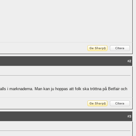
#
2
lls i marknaderna. Man kan ju hoppas att folk ska tröttna på Betfair och
#
3