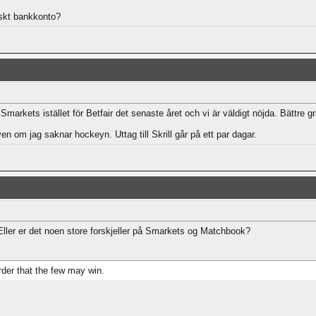
enskt bankkonto?
arkets istället för Betfair det senaste året och vi är väldigt nöjda. Bättre grä
ven om jag saknar hockeyn. Uttag till Skrill går på ett par dagar.
ler er det noen store forskjeller på Smarkets og Matchbook?
der that the few may win.