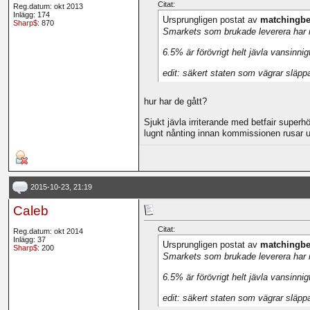
Citat:
Reg.datum: okt 2013
Inlägg: 174
Ursprungligen postat av
matchingbe
Sharp$
: 870
Smarkets som brukade leverera har nu 
6.5% är förövrigt helt jävla vansinni
edit: säkert staten som vägrar släpp
hur har de gått?
Sjukt jävla irriterande med betfair superh
lugnt nånting innan kommissionen rusar 
2015-10-23, 21:19
Caleb
Citat:
Reg.datum: okt 2014
Inlägg: 37
Ursprungligen postat av
matchingbe
Sharp$
: 200
Smarkets som brukade leverera har nu 
6.5% är förövrigt helt jävla vansinni
edit: säkert staten som vägrar släpp