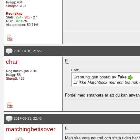
Inlägg: 404
Sharp$
: 5127
Regnskap
Stats:
224
-
201
- 27
ROI:
102.42
%
Vinstprocent: 52.71%
2016-04-10, 21:22
char
Citat:
Reg.datum: jan 2010
Inlägg: 56
Ursprungligen postat av
Fake
Sharp$
: 428
Er ikke Matchbook mer enn bra nok d
Fördel med smarkets är att du kan använ
2017-05-23, 22:46
matchingbetisover
Man ska vara neutral och sista tiden har 