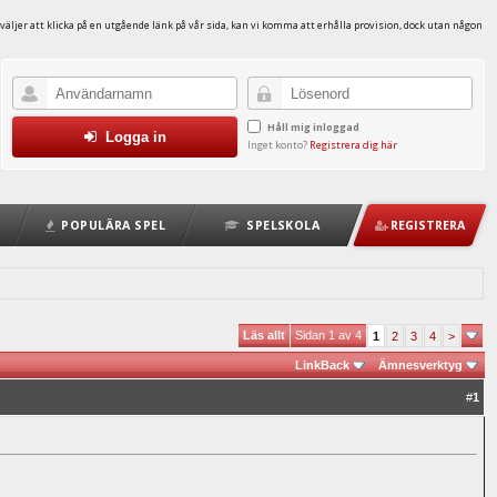
väljer att klicka på en utgående länk på vår sida, kan vi komma att erhålla provision, dock utan någon
Håll mig inloggad
Logga in
Inget konto?
Registrera dig här
POPULÄRA SPEL
SPELSKOLA
REGISTRERA
Läs allt
Sidan 1 av 4
1
2
3
4
>
LinkBack
Ämnesverktyg
#
1