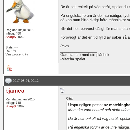
De är helt enkelt på väg neråt, spelar du d
På engelska forum är de inte nådiga, tydli
då kan man hitta riktigt kåta människor som
Blir det helt perverst dåligt får man sluta 
Reg.datum: jul 2015
Inlägg: 450
Sharp$
: 1642
Förövrogt är det en tid fylld av saker så är
/mvh
Stats:
-
-
__________________
ROI:
%
Vinstprocent: %
Gambla inte med din plånbok
-Matcha spelet
2017-05-24, 09:12
bjarnea
Citat:
Reg.datum: jan 2015
Inlägg: 718
Ursprungligen postat av
matchingbe
Sharp$
: 3092
Man ska vara neutral och sista tiden 
De är helt enkelt på väg neråt, spelar
På engelska forum är de inte nådiga, t