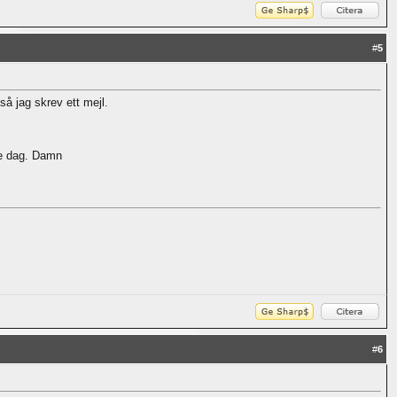
#
5
så jag skrev ett mejl.
je dag. Damn
#
6