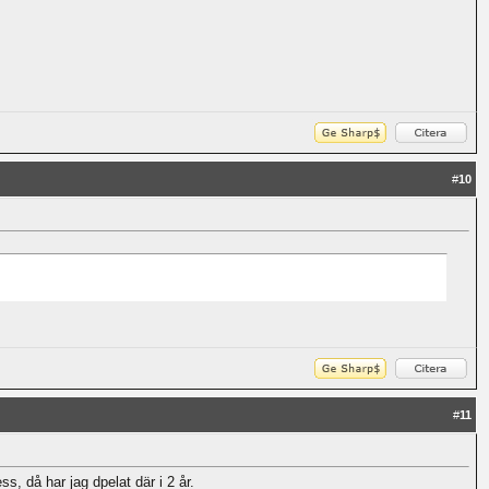
#
10
#
11
, då har jag dpelat där i 2 år.