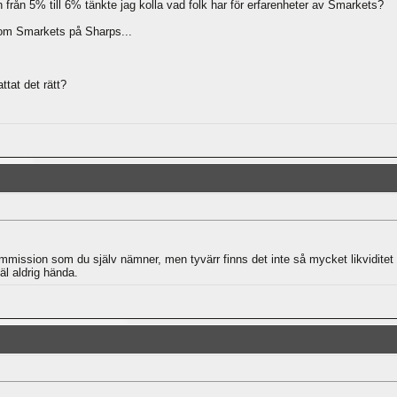
 från 5% till 6% tänkte jag kolla vad folk har för erfarenheter av Smarkets?
 om Smarkets på Sharps...
tat det rätt?
ission som du själv nämner, men tyvärr finns det inte så mycket likviditet a
äl aldrig hända.