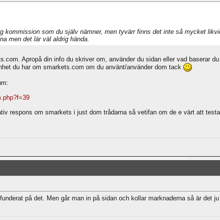
 kommission som du själv nämner, men tyvärr finns det inte så mycket likvidi
nna men det lär väl aldrig hända.
.com. Apropå din info du skriver om, använder du sidan eller vad baserar du på
arenhet du har om smarkets.com om du använt/använder dom tack
um:
m.php?f=39
tiv respons om smarkets i just dom trådarna så vetifan om de e värt att testa
 funderat på det. Men går man in på sidan och kollar marknaderna så är det j