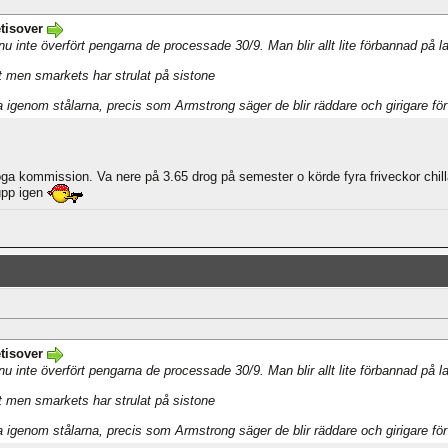
tisover
inte överfört pengarna de processade 30/9. Man blir allt lite förbannad på lat
gt men smarkets har strulat på sistone
a igenom stålarna, precis som Armstrong säger de blir räddare och girigare fö
öga kommission. Va nere på 3.65 drog på semester o körde fyra friveckor chilla 
upp igen
tisover
inte överfört pengarna de processade 30/9. Man blir allt lite förbannad på lat
gt men smarkets har strulat på sistone
a igenom stålarna, precis som Armstrong säger de blir räddare och girigare fö