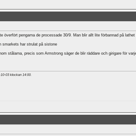
 överfört pengarna de processade 30/9. Man blir allt lite förbannad på lathet 
n smarkets har strulat på sistone
nom stålarna, precis som Armstrong säger de blir räddare och girigare för var
5-10-03 klockan
14:00
.