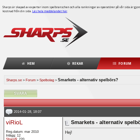
Sharps är skapad av experter inom spelbranschen och alla rankningar av operatörer på vår sida är gjorda
kostnad från din sida.
Läs hela meddelandet här
.
HEM
REKAR
FORUM
Smarkets - alternativ spelbörs?
Sharps.se
>
Forum
>
Spelbolag
>
2014-01-28, 18:07
viRioL
Smarkets - alternativ spelb
Reg.datum: mar 2010
Hej!
Inlägg: 12
Sharp$
: 220