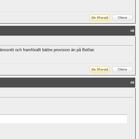
#
8
nssnitt och framförallt bättre provision än på Betfair.
#
9