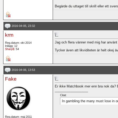
Begärde du uttaget till skrill eller ett sv
2016-04-05, 23:32
krm
Jag och flera vänner med mig har använt Sm
Reg.datum: okt 2014
Inlägg: 12
Sharp$
: 54
Tycker även att likviditeten är helt okej ä
2016-04-06, 13:53
Fake
Er ikke Matchbook mer enn bra nok da? El
__________________
Citat:
In gambling the many must lose in or
Reg.datum: maj 2011