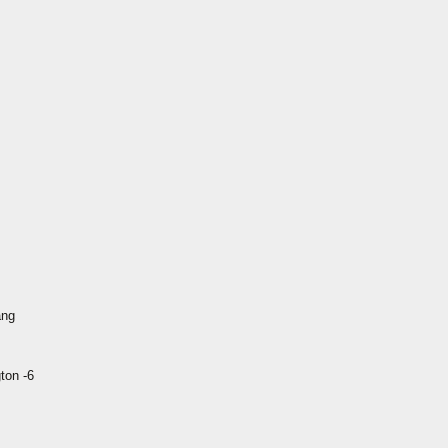
äng
ton -6