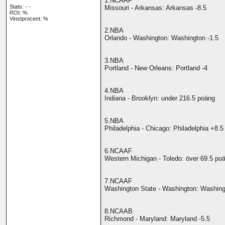
1.NCAAF
Stats:
-
-
Missouri - Arkansas: Arkansas -8.5
ROI:
%
Vinstprocent: %
2.NBA
Orlando - Washington: Washington -1.5
3.NBA
Portland - New Orleans: Portland -4
4.NBA
Indiana - Brooklyn: under 216.5 poäng
5.NBA
Philadelphia - Chicago: Philadelphia +8.5
6.NCAAF
Western Michigan - Toledo: över 69.5 po
7.NCAAF
Washington State - Washington: Washing
8.NCAAB
Richmond - Maryland: Maryland -5.5