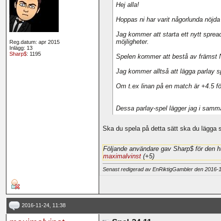
Hej alla!
Hoppas ni har varit någorlunda nöjda
Jag kommer att starta ett nytt spr
möjligheter.
Reg.datum: apr 2015
Inlägg: 13
Sharp$
: 1195
Spelen kommer att bestå av främs
Jag kommer alltså att lägga parlay s
Om t.ex linan på en match är +4.5 fö
Dessa parlay-spel lägger jag i samm
Ska du spela på detta sätt ska du lägga
Följande användare gav Sharp$ för den h
maximalvinst
(+5)
Senast redigerad av EnRiktigGambler den 2016-
2016-11-24, 11:38