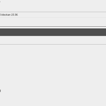
p
6 klockan
15:36
.
g