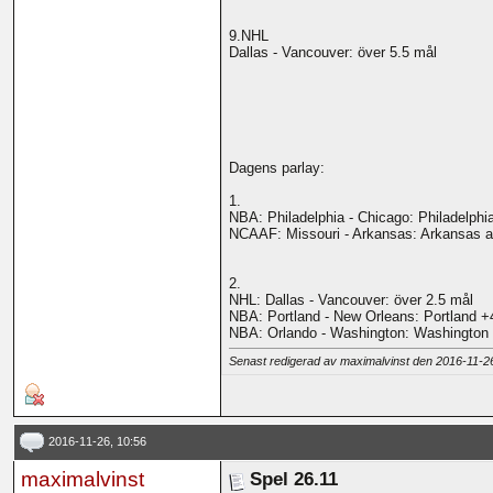
9.NHL
Dallas - Vancouver: över 5.5 mål
Dagens parlay:
1.
NBA: Philadelphia - Chicago: Philadelphi
NCAAF: Missouri - Arkansas: Arkansas at
2.
NHL: Dallas - Vancouver: över 2.5 mål
NBA: Portland - New Orleans: Portland +
NBA: Orlando - Washington: Washington
Senast redigerad av maximalvinst den 2016-11-2
2016-11-26, 10:56
maximalvinst
Spel 26.11