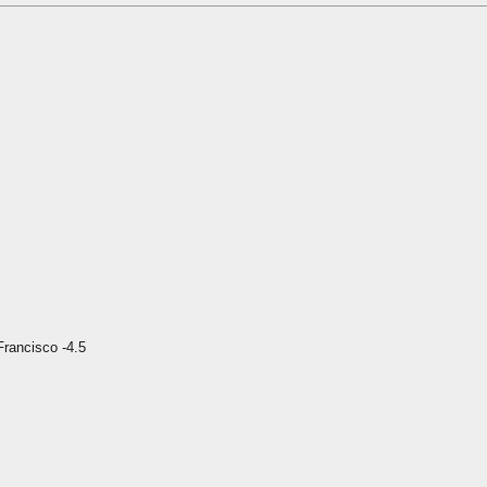
rancisco -4.5