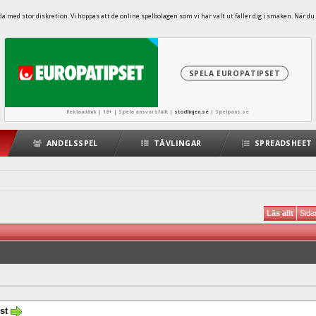
 med stor diskretion. Vi hoppas att de online spelbolagen som vi har valt ut faller dig i smaken. När du 
SPELA EUROPATIPSET
Reklamlänk | 18+ | Spela ansvarsfullt |
stodlinjen.se
|
Spelpaus.se
ANDELSSPEL
TÄVLINGAR
SPREADSHEET
Läs allt
Sida
st