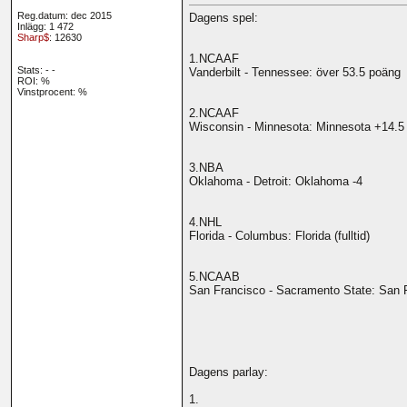
Reg.datum: dec 2015
Dagens spel:
Inlägg: 1 472
Sharp$
: 12630
1.NCAAF
Stats:
-
-
Vanderbilt - Tennessee: över 53.5 poäng
ROI:
%
Vinstprocent: %
2.NCAAF
Wisconsin - Minnesota: Minnesota +14.5
3.NBA
Oklahoma - Detroit: Oklahoma -4
4.NHL
Florida - Columbus: Florida (fulltid)
5.NCAAB
San Francisco - Sacramento State: San F
Dagens parlay:
1.