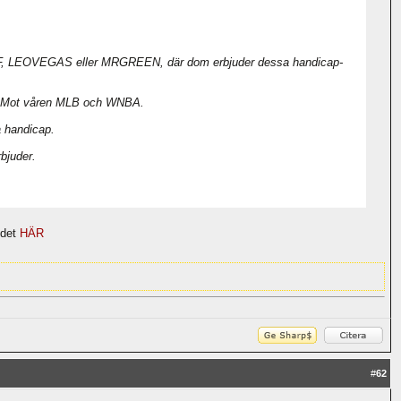
, PAF, LEOVEGAS eller MRGREEN, där dom erbjuder dessa handicap-
. Mot våren MLB och WNBA.
a handicap.
bjuder.
 det
HÄR
#
62