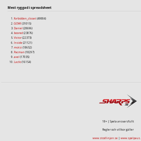
Mest ryggad i spreadsheet
forbidden_closet
(49884)
GOWI
(31015)
Daniel
(28696)
boored
(23076)
Victor
(22373)
Inside
(21121)
motsi
(18652)
Pacman
(18297)
axel
(17035)
Lazlo
(16154)
18+ | Spela ansvarsfullt
Regler och villkor gäller
www.stodlinjen.se
|
www.spelpaus.