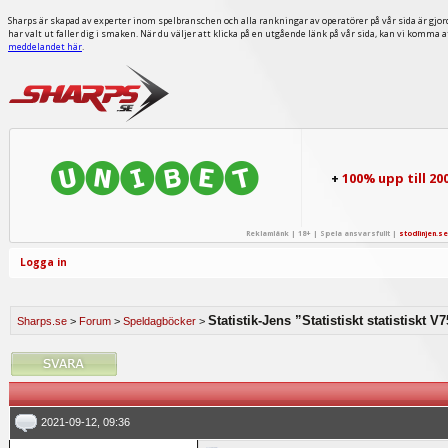
Sharps är skapad av experter inom spelbranschen och alla rankningar av operatörer på vår sida är gjor
har valt ut faller dig i smaken. När du väljer att klicka på en utgående länk på vår sida, kan vi komma 
meddelandet här
.
+
100% upp till 20
Reklamlänk | 18+ | Spela ansvarsfullt |
stodlinjen.se
Logga in
Statistik-Jens ”Statistiskt statistiskt V
Sharps.se
>
Forum
>
Speldagböcker
>
2021-09-12, 09:36