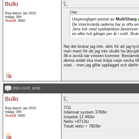
Bullo
Citat:
Reg.datum: jan 2010
Inlägg: 399
Ursprungligen postat av
MultiSharp
Sharp$
: 3660
De streckvärda raderna har ju ofta en
Jens kör med speltaktiken beskriven i
en eller två gånger per år i snitt. Bru
Nej det brukar jag inte, dels för att jag t
men mest för att jag inte skulle ha discip
46:e avstå när vinsten kommer. Bestämde m
denna andel ska man köpa varje vecka tills
start. - men jag gillar upplägget och därför 
2021-11-07, 16:50
Bullo
7/11
Reg.datum: jan 2010
Inlägg: 399
Inlämnat system 3780kr
Sharp$
: 3660
Inspelat 12 492kr
Netto +8712kr
Totalt netto + 7803kr