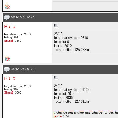
2021-10-24, 08:45
Bullo
23/10
Reg.datum: jan 2010
Inlägg: 399
Inlämnat system 2610
Sharp$
: 3660
Inspelat 0
Netto -2610
Totalt netto - 125 283kr
2021-10-25, 05:40
Bullo
24/10
Reg.datum: jan 2010
Inlägg: 399
Inlämnat system 2112kr
Sharp$
: 3660
Inspelat 76kr
Netto - 2036
Totalt netto - 127 319kr
Följande användare gav Sharp$ för den hä
linfre
(+5)