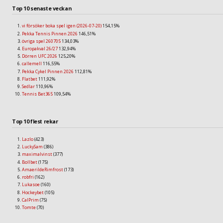
Top 10 senaste veckan
vi försöker boka spel igen (2026-07-20)
154,15%
Pekka Tennis Pinnen 2026
146,51%
övriga spel 260705
134,03%
Europakval 26/27
132,94%
Dörren UFC 2026
125,20%
callemell
116,55%
Pekka Cykel Pinnen 2026
112,81%
Flatbet
111,92%
Sedlar
110,96%
Tennis Bet365
109,54%
Top 10 flest rekar
Lazlo
(423)
LuckySam
(386)
maximalvinst
(377)
Bollbet
(175)
AmaerildeRimfrost
(173)
robfri
(162)
Lukasoe
(160)
Hockeybet
(105)
CalPrim
(75)
Tomte
(70)