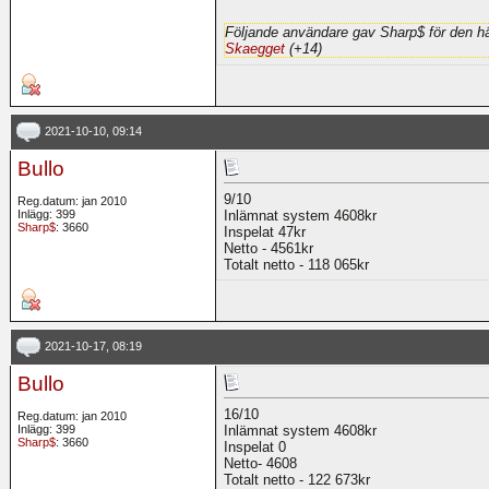
Följande användare gav Sharp$ för den hä
Skaegget
(+14)
2021-10-10, 09:14
Bullo
9/10
Reg.datum: jan 2010
Inlägg: 399
Inlämnat system 4608kr
Sharp$
: 3660
Inspelat 47kr
Netto - 4561kr
Totalt netto - 118 065kr
2021-10-17, 08:19
Bullo
16/10
Reg.datum: jan 2010
Inlägg: 399
Inlämnat system 4608kr
Sharp$
: 3660
Inspelat 0
Netto- 4608
Totalt netto - 122 673kr