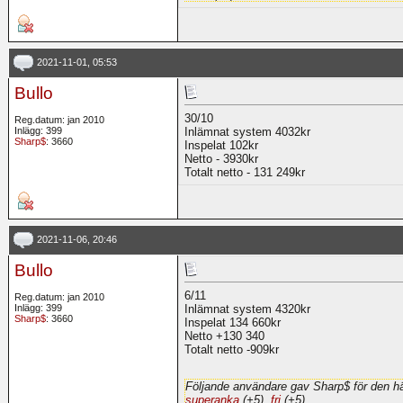
2021-11-01, 05:53
Bullo
30/10
Reg.datum: jan 2010
Inlägg: 399
Inlämnat system 4032kr
Sharp$
: 3660
Inspelat 102kr
Netto - 3930kr
Totalt netto - 131 249kr
2021-11-06, 20:46
Bullo
6/11
Reg.datum: jan 2010
Inlägg: 399
Inlämnat system 4320kr
Sharp$
: 3660
Inspelat 134 660kr
Netto +130 340
Totalt netto -909kr
Följande användare gav Sharp$ för den hä
superanka
(+5),
fri
(+5)