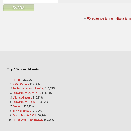
«
Föregående ämne
|
Nästa ämn
Top 10 spreadsheets
Pelipel
122,95%
X @AIKSoderr
122,56%
Fotbollstradaren Betting
112,77%
ORIGINAL!!! 20 min 3.0
111,33%
VikingaGudens
110,51%
ORIGINAL!!! TOTALT
108,58%
Bethard
103,10%
Tennis Bet365
101,19%
Pekka Tennis 2026
100,34%
Pekka Cykel Pinnen 2026
100,20%