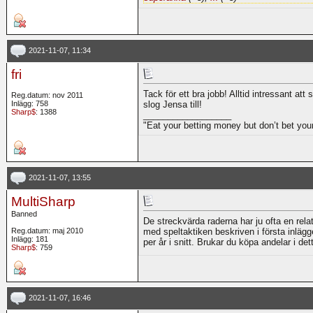
2021-11-07, 11:34
fri
Tack för ett bra jobb! Alltid intressant at
Reg.datum: nov 2011
Inlägg: 758
slog Jensa till!
Sharp$
: 1388
__________________
"Eat your betting money but don’t bet you
2021-11-07, 13:55
MultiSharp
Banned
De streckvärda raderna har ju ofta en rela
Reg.datum: maj 2010
med speltaktiken beskriven i första inlägg
Inlägg: 181
per år i snitt. Brukar du köpa andelar i det
Sharp$
: 759
2021-11-07, 16:46