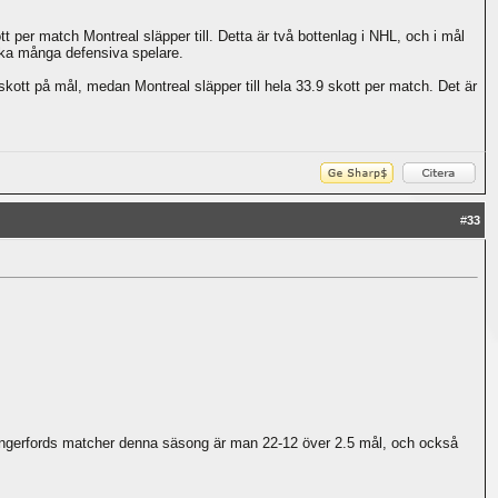
tt per match Montreal släpper till. Detta är två bottenlag i NHL, och i mål
ska många defensiva spelare.
skott på mål, medan Montreal släpper till hela 33.9 skott per match. Det är
#
33
ngerfords matcher denna säsong är man 22-12 över 2.5 mål, och också