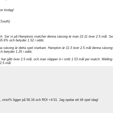
on tisdag!
 South)
ch. Ser vi på Hamptons matcher denna säsong är man 21-11 över 2.5 mål. Se
r 65.6% och betyder 1.52 i odds.
 säsong är detta spel starkare. Hampton är 11-3 över 2.5 mål denna säsong
och betyder 1.25 i odds.
 gått över 2.5 mål, och man släpper in i snitt 1.53 mål per match. Welling h
2.5 mål.
, vinst% ligger på 56.16 och ROI +4.51. Jag spelar ett till spel idag!