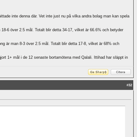
tade inte denna där. Vet inte just nu på vilka andra bolag man kan spela
-6 över 2.5 mål. Totalt blir detta 34-17, vilket är 66.6% och betyder
 är man 8-3 över 2.5 mål. Totalt blir detta 17-8, vilket är 68% och
jort 1+ mål i de 12 senaste bortamötena med Qalali. Ittihad har släppt in
#
32