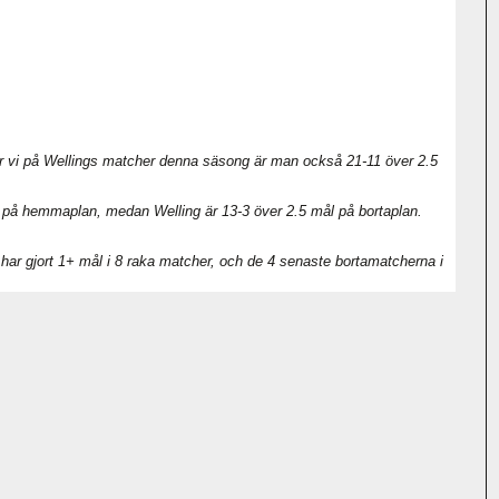
r vi på Wellings matcher denna säsong är man också 21-11 över 2.5
 på hemmaplan, medan Welling är 13-3 över 2.5 mål på bortaplan.
ar gjort 1+ mål i 8 raka matcher, och de 4 senaste bortamatcherna i