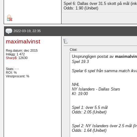
Spel 6: Dallas över 31.5 skott på mål (inkl
Odds: 1.90 (Unibet)
2022-03-19, 22:35
maximalvinst
Citat:
Reg.datum: dec 2015
Inlägg: 1 472
Ursprungligen postat av
maximalvin
Sharp$
: 12630
Spel 19.3
Stats:
-
-
Spelar 6 spel från samma match ikvä
ROI:
%
Vinstprocent: %
NHL
NY Islanders - Dallas Stars
Kl: 19:00
Spel 1: över 5.5 mål
Odds: 2.05 (Unibet)
Spel 2: NY Islanders över 2.5 mål (In
Odds: 1.64 (Unibet)