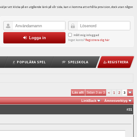
väljer att klicka på en utgående länk på vår sida, kan vi komma att erhålla provision, dock utan någon
Håll mig inloggad
Logga in
Inget konto?
Registrera dig här
POPULÄRA SPEL
SPELSKOLA
REGISTRERA
Läs allt
Sidan 3 av 3
<
1
2
3
LinkBack
Ämnesverktyg
#
31