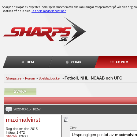
Sharps är skapad av experter inom spelbranschen och alla rankningar av operatörer på vår sida är gjorda
kostnad från din sida.
Läs hela meddelandet här
.
HEM
REKAR
FORUM
Fotboll, NHL, NCAAB och UFC
Sharps.se
>
Forum
>
Speldagböcker
>
2022-03-15, 10:57
maximalvinst
Citat:
Reg.datum: dec 2015
Inlägg: 1 472
Ursprungligen postat av
maximalvin
Sharp$
: 12630