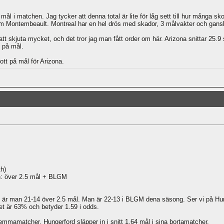
ål i matchen. Jag tycker att denna total är lite för låg sett till hur många sko
Sam Montembeault. Montreal har en hel drös med skador, 3 målvakter och gan
t skjuta mycket, och det tror jag man fått order om här. Arizona snittar 25.9 
t på mål.
kott på mål för Arizona.
h)
n: över 2.5 mål + BLGM
 är man 21-14 över 2.5 mål. Man är 22-13 i BLGM dena säsong. Ser vi på Hu
ket är 63% och betyder 1.59 i odds.
hemmamatcher. Hungerford släpper in i snitt 1.64 mål i sina bortamatcher.