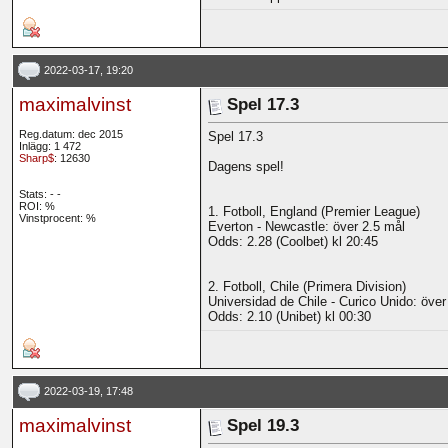
2022-03-17, 19:20
maximalvinst
Spel 17.3
Reg.datum: dec 2015
Spel 17.3
Inlägg: 1 472
Sharp$
: 12630
Dagens spel!
Stats:
-
-
ROI:
%
1. Fotboll, England (Premier League)
Vinstprocent: %
Everton - Newcastle: över 2.5 mål
Odds: 2.28 (Coolbet) kl 20:45
2. Fotboll, Chile (Primera Division)
Universidad de Chile - Curico Unido: över
Odds: 2.10 (Unibet) kl 00:30
2022-03-19, 17:48
maximalvinst
Spel 19.3