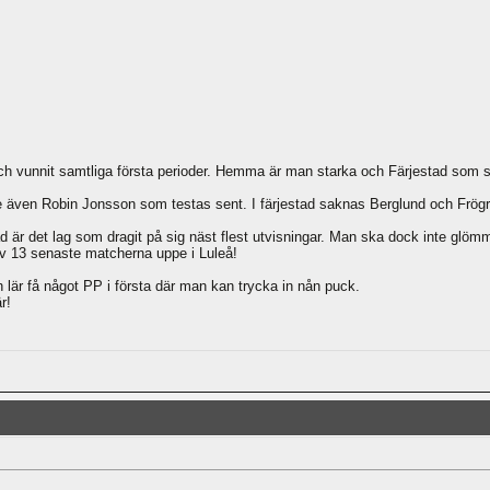
och vunnit samtliga första perioder. Hemma är man starka och Färjestad som st
 även Robin Jonsson som testas sent. I färjestad saknas Berglund och Frög
är det lag som dragit på sig näst flest utvisningar. Man ska dock inte glömma
av 13 senaste matcherna uppe i Luleå!
h lär få något PP i första där man kan trycka in nån puck.
r!