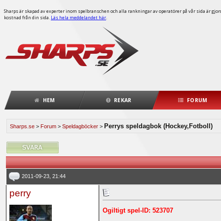
Sharps är skapad av experter inom spelbranschen och alla rankningar av operatörer på vår sida är gjorda
kostnad från din sida.
Läs hela meddelandet här
.
HEM
REKAR
FORUM
Perrys speldagbok (Hockey,Fotboll)
Sharps.se
>
Forum
>
Speldagböcker
>
2011-09-23, 21:44
perry
Ogiltigt spel-ID: 523707