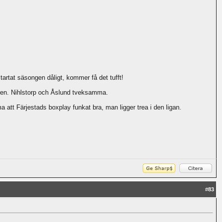
artat säsongen dåligt, kommer få det tufft!
ren. Nihlstorp och Åslund tveksamma.
 att Färjestads boxplay funkat bra, man ligger trea i den ligan.
#
83