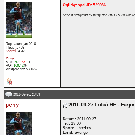
Ogiltigt spel-ID: 529036
Senast redigerad av perry den 2011-09-28 klock
Reg.datum: jan 2010
Inlägg: 1 439
Sharp$
: 4543
Perry
Stats:
42
-
37
- 1
ROI:
109.42
%
Vinstprocent: 53.16%
2011-09-26, 23:53
perry
2011-09-27 Luleå HF - Färjes
Datum:
2011-09-27
Tid:
19:00
Sport:
Ishockey
Land:
Sverige