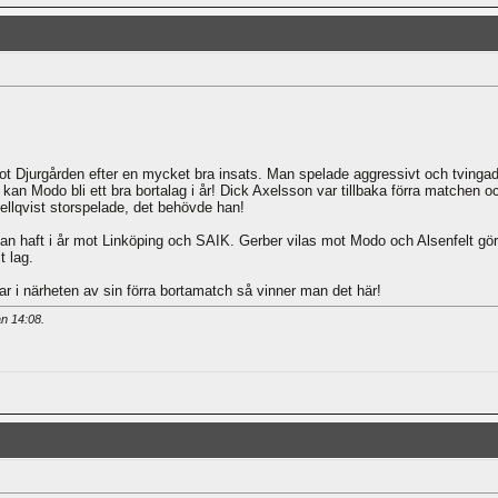
ot Djurgården efter en mycket bra insats. Man spelade aggressivt och tvingad
kan Modo bli ett bra bortalag i år! Dick Axelsson var tillbaka förra matchen 
ellqvist storspelade, det behövde han!
haft i år mot Linköping och SAIK. Gerber vilas mot Modo och Alsenfelt gör sin
t lag.
r i närheten av sin förra bortamatch så vinner man det här!
an
14:08
.