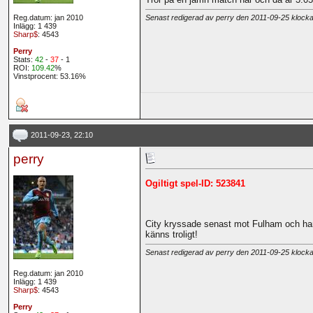
Reg.datum: jan 2010
Senast redigerad av perry den 2011-09-25 klock
Inlägg: 1 439
Sharp$
: 4543
Perry
Stats:
42
-
37
- 1
ROI:
109.42
%
Vinstprocent: 53.16%
2011-09-23, 22:10
perry
Ogiltigt spel-ID: 523841
City kryssade senast mot Fulham och har n
känns troligt!
Senast redigerad av perry den 2011-09-25 klock
Reg.datum: jan 2010
Inlägg: 1 439
Sharp$
: 4543
Perry