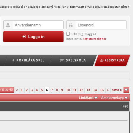
väljer att klicka på en utgående länk på vår sida, kan vi komma att erhålla provision, dock utan någon
Håll mig inloggad
Logga in
Inget konto?
Registrera dig här
POPULÄRA SPEL
SPELSKOLA
REGISTRERA
n 6 av 40
<
1
2
3
4
5
6
7
8
9
10
11
12
13
14
16
>
Sista
»
LinkBack
Ämnesverktyg
#
76