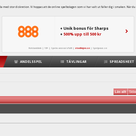
 med stor diskretion. Vi hoppas att de online spelbolagen som vi har valt ut faller dig i smaken. När du 
+ Unik bonus för Sharps
+
500% upp till 500 kr
Reklamlänk | 18+ | Spela ansvarsfullt |
stodlinjen.se
|
Spelpaus.se
ANDELSSPEL
TÄVLINGAR
SPREADSHEET
Läs allt
Sida