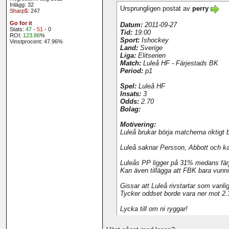
Inlägg: 32
Ursprungligen postat av
perry
Sharp$
: 247
Go for it
Datum:
2011-09-27
Stats:
47
-
51
- 0
Tid:
19:00
ROI:
123.86
%
Sport:
Ishockey
Vinstprocent: 47.96%
Land:
Sverige
Liga:
Elitserien
Match:
Luleå HF - Färjestads BK
Period:
p1
Spel:
Luleå HF
Insats:
3
Odds:
2.70
Bolag:
Motivering:
Luleå brukar börja matcherna riktigt
Luleå saknar Persson, Abbott och k
Luleås PP ligger på 31% medans färje
Kan även tillägga att FBK bara vunn
Gissar att Luleå rivstartar som vanli
Tycker oddset borde vara ner mot 2.
Lycka till om ni ryggar!