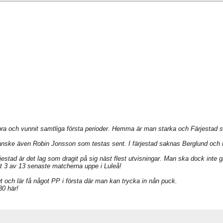
 bra och vunnit samtliga första perioder. Hemma är man starka och Färjestad s
anske även Robin Jonsson som testas sent. I färjestad saknas Berglund och
stad är det lag som dragit på sig näst flest utvisningar. Man ska dock inte gl
it 3 av 13 senaste matcherna uppe i Luleå!
gt och lär få något PP i första där man kan trycka in nån puck.
30 här!