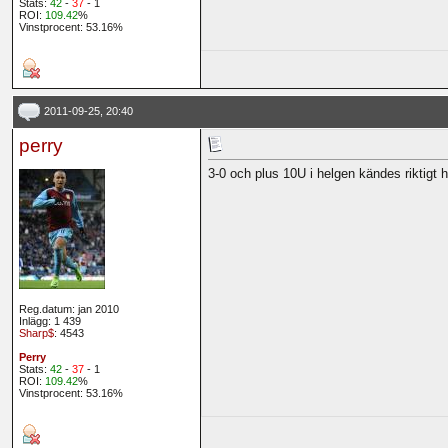
Stats:
42
-
37
- 1
ROI:
109.42
%
Vinstprocent: 53.16%
2011-09-25, 20:40
perry
3-0 och plus 10U i helgen kändes riktigt 
Reg.datum: jan 2010
Inlägg: 1 439
Sharp$
: 4543
Perry
Stats:
42
-
37
- 1
ROI:
109.42
%
Vinstprocent: 53.16%