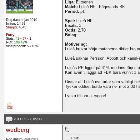
Liga:
Elitserien
Match:
Luleå HF - Färjestads BK
Period:
p1
Reg.datum: jan 2010
Spel:
Luleå HF
Inlägg: 1 439
Insats:
3
Sharp$
: 4543
Odds:
2.70
Bolag:
Perry
Stats:
42
-
37
- 1
ROI:
109.42
%
Motivering:
Vinstprocent: 53.16%
Luleå brukar börja matcherna riktigt bra 
Luleå saknar Persson, Abbott och kanske
Luleås PP ligger på 31% medans färjestad 
Kan även tillägga att FBK bara vunnit 3 
Gissar att Luleå rivstartar som vanligt oc
Tycker oddset borde vara ner mot 2.30 hä
Lycka till om ni ryggar!
2011-09-27, 05:03
wedberg
Citat:
Reg.datum: aug 2011