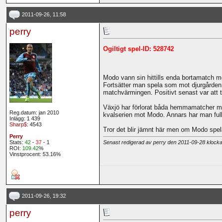
2011-09-26, 11:58
perry
Ogiltigt spel-ID: 528742
Modo vann sin hittills enda bortamatch m
Fortsätter man spela som mot djurgården 
matchvärmingen. Positivt senast var att t
Växjö har förlorat båda hemmamatcher man 
Reg.datum: jan 2010
kvalserien mot Modo. Annars har man full
Inlägg: 1 439
Sharp$
: 4543
Tror det blir jämnt här men om Modo spela
Perry
Stats:
42
-
37
- 1
Senast redigerad av perry den 2011-09-28 klock
ROI:
109.42
%
Vinstprocent: 53.16%
2011-09-26, 19:32
perry