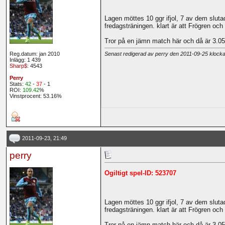
Lagen möttes 10 ggr ifjol, 7 av dem slut
fredagsträningen. klart är att Frögren och
Tror på en jämn match här och då är 3.05 
Reg.datum: jan 2010
Senast redigerad av perry den 2011-09-25 klock
Inlägg: 1 439
Sharp$
: 4543
Perry
Stats:
42
-
37
- 1
ROI:
109.42
%
Vinstprocent: 53.16%
2011-09-23, 21:49
perry
Ogiltigt spel-ID: 523707
Lagen möttes 10 ggr ifjol, 7 av dem slut
fredagsträningen. klart är att Frögren och
Tror på en jämn match här och då är 3.05 