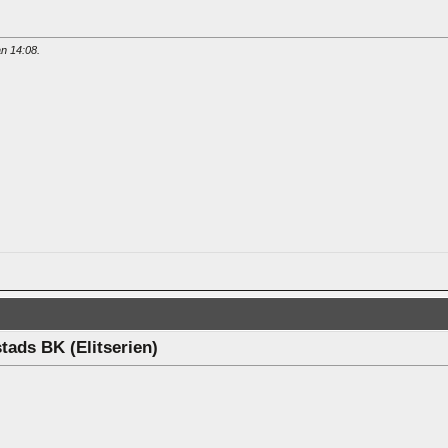
an
14:08
.
tads BK (Elitserien)