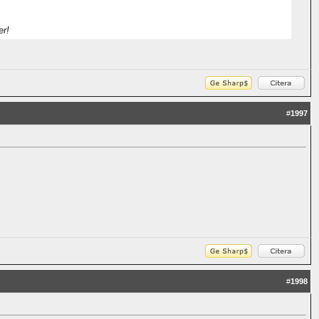
er!
#
1997
#
1998