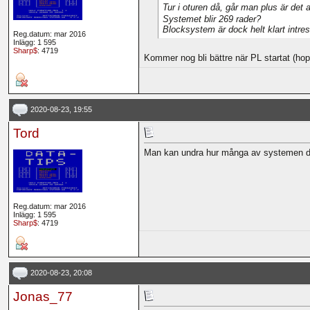
Tur i oturen då, går man plus är det a
Systemet blir 269 rader?
Blocksystem är dock helt klart intre
Reg.datum: mar 2016
Inlägg: 1 595
Sharp$
: 4719
Kommer nog bli bättre när PL startat (hoppa
2020-08-23, 19:55
Tord
Man kan undra hur många av systemen des
Reg.datum: mar 2016
Inlägg: 1 595
Sharp$
: 4719
2020-08-23, 20:08
Jonas_77