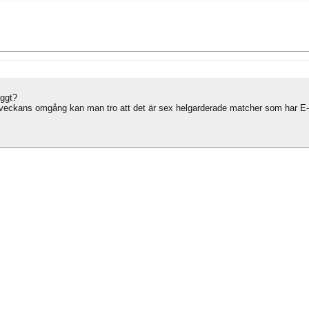
yggt?
 veckans omgång kan man tro att det är sex helgarderade matcher som har E-t