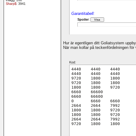
Inlägg: 268
Sharp$
: 3941
Garantitabell:
Spoiler
:
Hur är egentligen ditt Goliatsystem uppb
När man kollar på teckenfördelningen för
Kod:
4440	4440	4440

4440	4440	4440

9720	1800	1800

9720	1800	1800

1800	1800	9720

6660	66600

6660	66600

0	6660	6660

2664	2664	7992

1800	1800	9720

1800	1800	9720

2664	2664	7992

9720	1800	1800