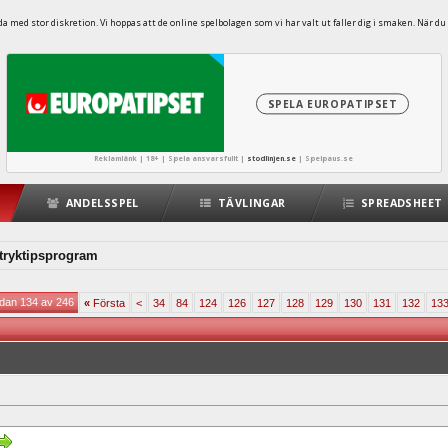
 med stor diskretion. Vi hoppas att de online spelbolagen som vi har valt ut faller dig i smaken. När du 
SPELA EUROPATIPSET
Reklamlänk | 18+ | Spela ansvarsfullt |
stodlinjen.se
|
Spelpaus.se
ANDELSSPEL
TÄVLINGAR
SPREADSHEET
 stryktipsprogram
idan 134 av 246
«
Första
<
34
84
124
126
127
128
129
130
131
132
13