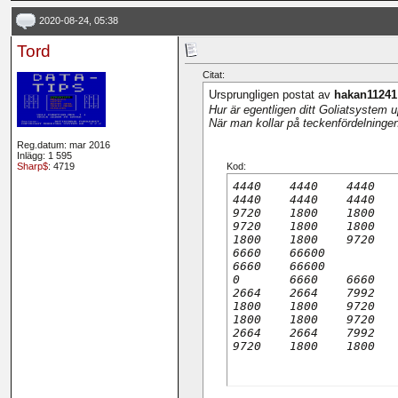
2020-08-24, 05:38
Tord
Citat:
Ursprungligen postat av
hakan11241
Hur är egentligen ditt Goliatsystem 
När man kollar på teckenfördelninge
Reg.datum: mar 2016
Inlägg: 1 595
Kod:
Sharp$
: 4719
4440	4440	4440

4440	4440	4440

9720	1800	1800

9720	1800	1800

1800	1800	9720

6660	66600

6660	66600

0	6660	6660

2664	2664	7992

1800	1800	9720

1800	1800	9720

2664	2664	7992

9720	1800	1800