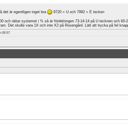
å det är egentligen inget bra
9720 = U och 7992 = E tecken
000 och rättar systemet i % så är fördelningen 73-14-14 på U tecknen och 60-
ram. Det skulle vara 1X och inte X2 på Rosengård. Lätt att trycka på fel kna
an
05:57
.