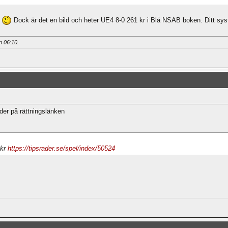
2
Dock är det en bild och heter UE4 8-0 261 kr i Blå NSAB boken. Ditt syst
an
06:10
.
ader på rättningslänken
 kr
https://tipsrader.se/spel/index/50524