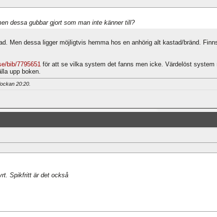
n dessa gubbar gjort som man inte känner till?
cerad. Men dessa ligger möjligtvis hemma hos en anhörig alt kastad/bränd. Fi
b.se/bib/7795651
för att se vilka system det fanns men icke. Värdelöst system
älla upp boken.
klockan
20:20
.
rt. Spikfritt är det också