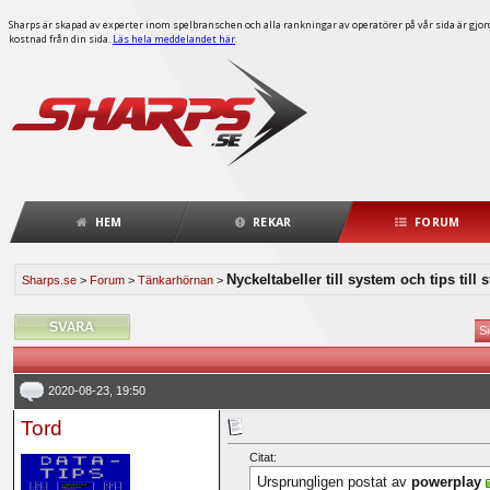
Sharps är skapad av experter inom spelbranschen och alla rankningar av operatörer på vår sida är gjorda
kostnad från din sida.
Läs hela meddelandet här
.
HEM
REKAR
FORUM
Nyckeltabeller till system och tips till
Sharps.se
>
Forum
>
Tänkarhörnan
>
S
2020-08-23, 19:50
Tord
Citat:
Ursprungligen postat av
powerplay