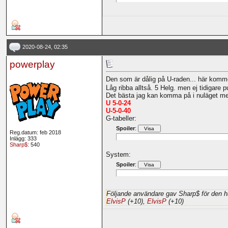
2020-08-24, 02:35
powerplay
Den som är dålig på U-raden... här komm
Låg ribba alltså. 5 Helg. men ej tidigare p
Det bästa jag kan komma på i nuläget me
U 5-0-24
U-5-0-40
G-tabeller:
Spoiler
:
Reg.datum: feb 2018
Inlägg: 333
Sharp$
: 540
System:
Spoiler
:
Följande användare gav Sharp$ för den h
ElvisP
(+10),
ElvisP
(+10)