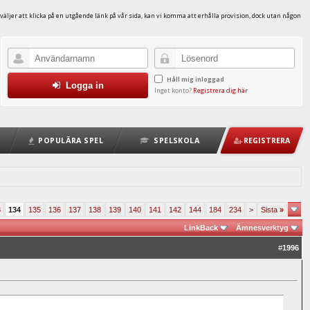
väljer att klicka på en utgående länk på vår sida, kan vi komma att erhålla provision, dock utan någon
Håll mig inloggad
Logga in
Inget konto?
Registrera dig här
POPULÄRA SPEL
SPELSKOLA
REGISTRERA
3
134
135
136
137
138
139
140
141
142
144
184
234
>
Sista
»
LinkBack
Ämnesverktyg
#
1996