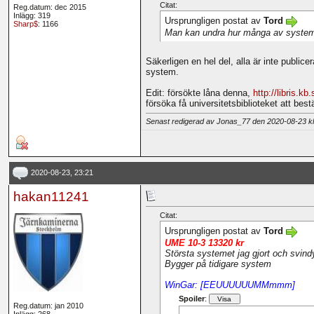
Citat:
Reg.datum: dec 2015
Inlägg: 319
Ursprungligen postat av
Tord
Sharp$
: 1166
Man kan undra hur många av systeme
Säkerligen en hel del, alla är inte publi
system.
Edit: försökte låna denna,
http://libris.k
försöka få universitetsbiblioteket att best
Senast redigerad av Jonas_77 den 2020-08-23 
2020-08-23, 23:21
hakan11241
Citat:
Ursprungligen postat av
Tord
UME 10-3 13320 kr
Största systemet jag gjort och svindy
Bygger på tidigare system
WinGar: [EEUUUUUUMMmmm]
Spoiler
:
Reg.datum: jan 2010