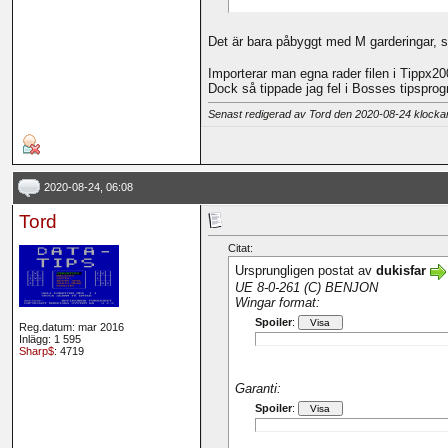
Det är bara påbyggt med M garderingar, s
Importerar man egna rader filen i Tippx2
Dock så tippade jag fel i Bosses tipsprog
Senast redigerad av Tord den 2020-08-24 klock
2020-08-24, 06:08
Tord
Citat:
Ursprungligen postat av
dukisfar
UE 8-0-261 (C) BENJON
Wingar format:
Spoiler
:
Reg.datum: mar 2016
Inlägg: 1 595
Sharp$
: 4719
Garanti:
Spoiler
: