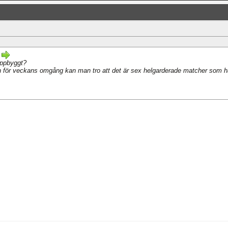
uppbyggt?
n för veckans omgång kan man tro att det är sex helgarderade matcher som har