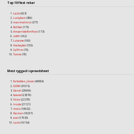
Top 10 flest rekar
Lazlo
(423)
LuckySam
(386)
maximalvinst
(377)
Bollbet
(175)
AmaerildeRimfrost
(173)
robfri
(162)
Lukasoe
(160)
Hockeybet
(105)
CalPrim
(75)
Tomte
(70)
Mest ryggad i spreadsheet
forbidden_closet
(49884)
GOWI
(31015)
Daniel
(28696)
boored
(23076)
Victor
(22370)
Inside
(21121)
motsi
(18652)
Pacman
(18297)
axel
(17035)
Lazlo
(16154)