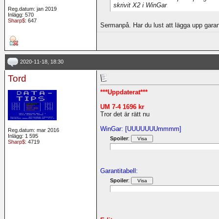
skrivit X2 i WinGar
Reg.datum: jan 2019
Inlägg: 570
Sharp$
: 647
Sermanpå. Har du lust att lägga upp garan
2020-11-18, 18:30
Tord
***Uppdaterat***
UM 7-4 1696 kr
Tror det är rätt nu
WinGar: [UUUUUUUmmmm]
Reg.datum: mar 2016
Inlägg: 1 595
Spoiler
:
Sharp$
: 4719
Garantitabell:
Spoiler
: