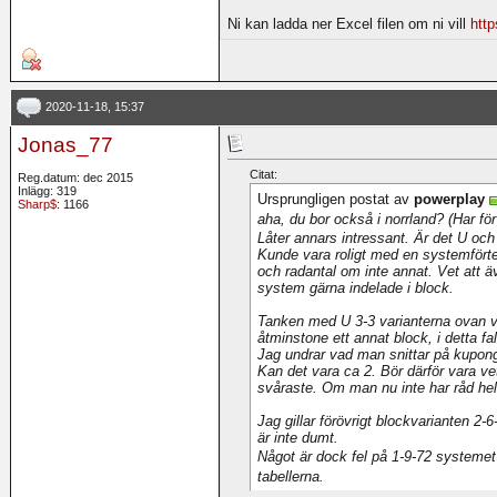
Ni kan ladda ner Excel filen om ni vill
http
2020-11-18, 15:37
Jonas_77
Citat:
Reg.datum: dec 2015
Inlägg: 319
Ursprungligen postat av
powerplay
Sharp$
: 1166
aha, du bor också i norrland? (Har för
Låter annars intressant. Är det U oc
Kunde vara roligt med en systemför
och radantal om inte annat. Vet att
system gärna indelade i block.
Tanken med U 3-3 varianterna ovan v
åtminstone ett annat block, i detta fa
Jag undrar vad man snittar på kupon
Kan det vara ca 2. Bör därför vara v
svåraste. Om man nu inte har råd hel
Jag gillar förövrigt blockvarianten 2-6
är inte dumt.
Något är dock fel på 1-9-72 systeme
tabellerna.