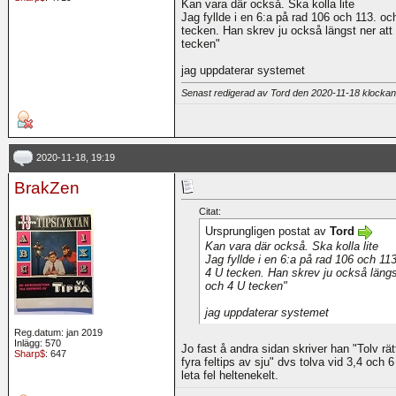
Kan vara där också. Ska kolla lite
Jag fyllde i en 6:a på rad 106 och 113. 
tecken. Han skrev ju också längst ner att 
tecken"
jag uppdaterar systemet
Senast redigerad av Tord den 2020-11-18 klocka
2020-11-18, 19:19
BrakZen
Citat:
Ursprungligen postat av
Tord
Kan vara där också. Ska kolla lite
Jag fyllde i en 6:a på rad 106 och 1
4 U tecken. Han skrev ju också längst
och 4 U tecken"
jag uppdaterar systemet
Reg.datum: jan 2019
Inlägg: 570
Jo fast å andra sidan skriver han "Tolv rätt
Sharp$
: 647
fyra feltips av sju" dvs tolva vid 3,4 och 6 
leta fel heltenekelt.