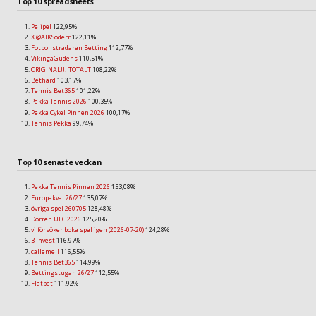
Top 10 spreadsheets
Pelipel
122,95%
X @AIKSoderr
122,11%
Fotbollstradaren Betting
112,77%
VikingaGudens
110,51%
ORIGINAL!!! TOTALT
108,22%
Bethard
103,17%
Tennis Bet365
101,22%
Pekka Tennis 2026
100,35%
Pekka Cykel Pinnen 2026
100,17%
Tennis Pekka
99,74%
Top 10 senaste veckan
Pekka Tennis Pinnen 2026
153,08%
Europakval 26/27
135,07%
övriga spel 260705
128,48%
Dörren UFC 2026
125,20%
vi försöker boka spel igen (2026-07-20)
124,28%
3 Invest
116,97%
callemell
116,55%
Tennis Bet365
114,99%
Bettingstugan 26/27
112,55%
Flatbet
111,92%