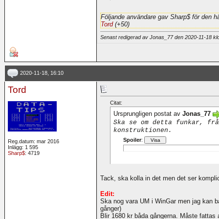
Följande användare gav Sharp$ för den hä
Tord
(+50)
Senast redigerad av Jonas_77 den 2020-11-18 k
2020-11-18, 16:10
Tord
Citat:
Ursprungligen postat av
Jonas_77
Ska se om detta funkar, frå
konstruktionen.
Spoiler
:
Reg.datum: mar 2016
Inlägg: 1 595
Sharp$
: 4719
Tack, ska kolla in det men det ser kompl
Edit:
Ska nog vara UM i WinGar men jag kan bara 
gånger)
Blir 1680 kr båda gångerna. Måste fattas 