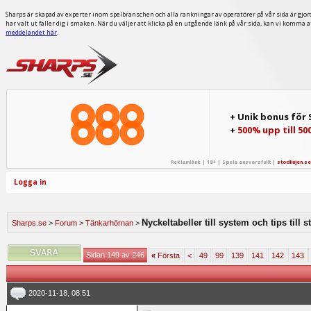
Sharps är skapad av experter inom spelbranschen och alla rankningar av operatörer på vår sida är gjor
har valt ut faller dig i smaken. När du väljer att klicka på en utgående länk på vår sida, kan vi komma 
meddelandet här
.
+ Unik bonus för
+
500% upp till 50
Reklamlänk | 18+ | Spela ansvarsfullt |
stodlinjen.se
Logga in
Nyckeltabeller till system och tips till 
Sharps.se
>
Forum
>
Tänkarhörnan
>
Sidan 149 av 246
«
Första
<
49
99
139
141
142
143
2020-11-18, 08:51