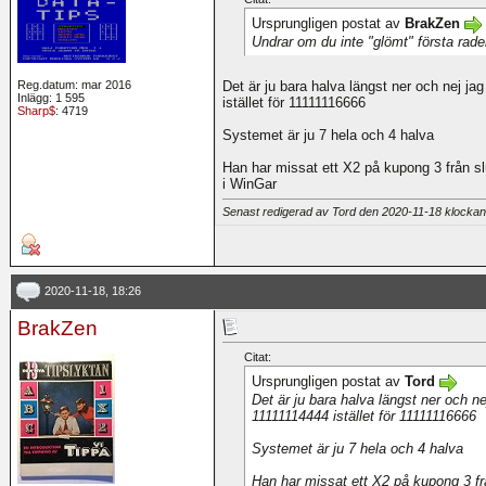
Ursprungligen postat av
BrakZen
Undrar om du inte "glömt" första rad
Reg.datum: mar 2016
Det är ju bara halva längst ner och nej j
Inlägg: 1 595
istället för 11111116666
Sharp$
: 4719
Systemet är ju 7 hela och 4 halva
Han har missat ett X2 på kupong 3 från slu
i WinGar
Senast redigerad av Tord den 2020-11-18 klocka
2020-11-18, 18:26
BrakZen
Citat:
Ursprungligen postat av
Tord
Det är ju bara halva längst ner och n
11111114444 istället för 11111116666
Systemet är ju 7 hela och 4 halva
Han har missat ett X2 på kupong 3 frå