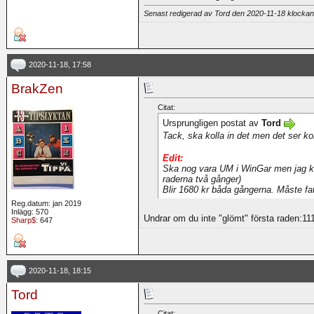
Senast redigerad av Tord den 2020-11-18 klocka
2020-11-18, 17:58
BrakZen
Citat:
Ursprungligen postat av
Tord
Tack, ska kolla in det men det ser k
Edit:
Ska nog vara UM i WinGar men jag kan 
raderna två gånger)
Blir 1680 kr båda gångerna. Måste fat
Reg.datum: jan 2019
Inlägg: 570
Undrar om du inte "glömt" första raden:11
Sharp$
: 647
2020-11-18, 18:15
Tord
Citat: