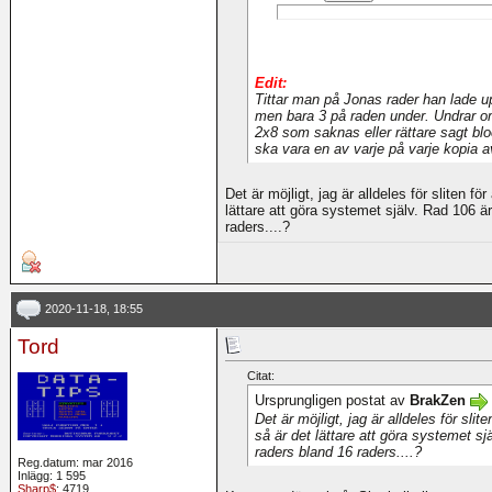
Edit:
Tittar man på Jonas rader han lade u
men bara 3 på raden under. Undrar om d
2x8 som saknas eller rättare sagt bl
ska vara en av varje på varje kopia a
Det är möjligt, jag är alldeles för sliten för
lättare att göra systemet själv. Rad 106 ä
raders....?
2020-11-18, 18:55
Tord
Citat:
Ursprungligen postat av
BrakZen
Det är möjligt, jag är alldeles för slite
så är det lättare att göra systemet sj
raders bland 16 raders....?
Reg.datum: mar 2016
Inlägg: 1 595
Sharp$
: 4719