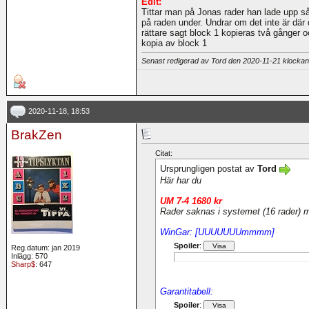
Edit:
Tittar man på Jonas rader han lade upp s
på raden under. Undrar om det inte är där d
rättare sagt block 1 kopieras två gånger 
kopia av block 1
Senast redigerad av Tord den 2020-11-21 klocka
2020-11-18, 18:53
BrakZen
Citat:
Ursprungligen postat av
Tord
Här har du
UM 7-4 1680 kr
Rader saknas i systemet (16 rader) 
WinGar: [UUUUUUUmmmm]
Spoiler
:
Reg.datum: jan 2019
Inlägg: 570
Sharp$
: 647
Garantitabell:
Spoiler
: