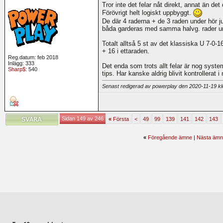
Tror inte det felar nåt direkt, annat än de
Förövrigt helt logiskt uppbyggt.
De där 4 raderna + de 3 raden under hör ju 
båda garderas med samma halvg. rader unde
Totalt alltså 5 st av det klassiska U 7-0-1
+ 16 i ettaraden.
Reg.datum: feb 2018
Inlägg: 333
Det enda som trots allt felar är nog syste
Sharp$
: 540
tips. Har kanske aldrig blivit kontrollerat
Senast redigerad av powerplay den 2020-11-19 k
Sidan 149 av 246
«
Första
<
49
99
139
141
142
143
«
Föregående ämne
|
Nästa ämn