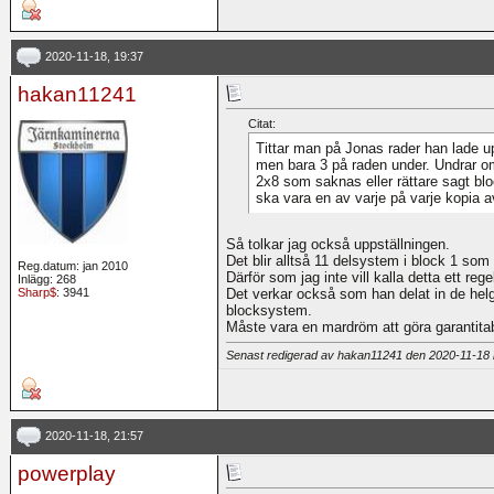
2020-11-18, 19:37
hakan11241
Citat:
Tittar man på Jonas rader han lade u
men bara 3 på raden under. Undrar om d
2x8 som saknas eller rättare sagt bl
ska vara en av varje på varje kopia a
Så tolkar jag också uppställningen.
Det blir alltså 11 delsystem i block 1 som
Reg.datum: jan 2010
Därför som jag inte vill kalla detta ett re
Inlägg: 268
Sharp$
: 3941
Det verkar också som han delat in de helgar
blocksystem.
Måste vara en mardröm att göra garantitab
Senast redigerad av hakan11241 den 2020-11-18
2020-11-18, 21:57
powerplay