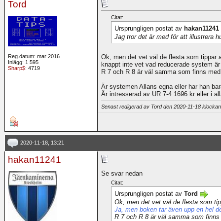
Tord
Citat:
Ursprungligen postat av
hakan11241
Jag tror det är med för att illustre
Reg.datum: mar 2016
Ok, men det vet väl de flesta som tippar
Inlägg: 1 595
knappt inte vet vad reducerade system är
Sharp$
: 4719
R 7 och R 8 är väl samma som finns med
Är systemen Allans egna eller har han ba
Är intresserad av UR 7-4 1696 kr eller i al
Senast redigerad av Tord den 2020-11-18 klocka
2020-11-18, 13:21
hakan11241
Se svar nedan
Citat:
Ursprungligen postat av
Tord
Ok, men det vet väl de flesta som tip
Ja, men boken tar även upp en hel del
R 7 och R 8 är väl samma som finn