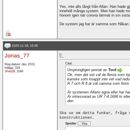
Yes, inte alls långt från Allan. Han hade 
innehöll många system. Men han hade mer
honom igen när corona lämnat in sin sist
De system jag har är samma som Håkan 
2020-11-18, 15:49
Jonas_77
Citat:
Reg.datum: dec 2015
Inlägg: 319
Ursprungligen postat av
Tord
Sharp$
: 1166
Ok, men det vet väl de flesta som tip
kanske som knappt inte vet vad redu
R 7 och R 8 är väl samma som finn
Är systemen Allans egna eller har h
Är intresserad av UR 7-4 1696 kr eller
den
Ska se om detta funkar, fråga 
konstruktionen.
Spoiler
: