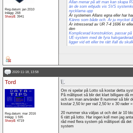
Allan menar på att man kan skapa R7
än de som erbjuds vis SVS systemkup
Reg.datum: jan 2010
nycklarna upp
Inlägg: 268
Är systemen Allans egna eller har h
Sharp$
: 3941
Känns som både och. Är ju mycket å
Är intresserad av UR 7-4 1696 kr eller
den
Komplicerad konstruktion, passar på de
UE-system med de fyra halvgarderade 
ligger vid ett eller tre rätt ifall du sk
2020-11-18, 13:58
Tord
Om ni spelar på Lotto så kostar detta sys
På måltipset så blir det klart billigare d
och om man använder 8 nummer så blir de
kostar 2,50 kr per rad 2,50 kr x 30 rader = 
20 nummer ska väljas ut och det är 10 bl
Reg.datum: mar 2016
6 rätt på lotto. Har ingen koll men jag an
Inlägg: 1 595
Sharp$
: 4719
råd med flera system på måltipset då det 
system