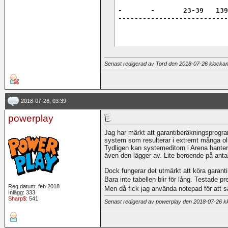
-	-	23-39	139-181	100	  9

---------------------------
Senast redigerad av Tord den 2018-07-26 klocka
2018-07-26, 03:39
powerplay
Jag har märkt att garantiberäkningsprogr
system som resulterar i extremt många olik
Tydligen kan systemeditorn i Arena hante
även den lägger av. Lite beroende på anta
Dock fungerar det utmärkt att köra garant
Bara inte tabellen blir för lång. Testade 
Reg.datum: feb 2018
Men då fick jag använda notepad för att s
Inlägg: 333
Sharp$
: 541
Senast redigerad av powerplay den 2018-07-26 