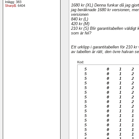
  5        0    0    6   15
Inlägg: 383
1680 kr (XL) Denna funkar då jag gjor
  5        0    0    6   14
Sharp$
: 6404
jag beräknade 1680 kr versionen, men 
  5        0    0    6   13
versionen
  5        0    0    6   12
840 kr (L)
  5        0    0    6   11
420 kr (M)
210 kr (S) Blir garantitabellen väldi
som är fel?
Ett urklipp i garantitabellen för 210 kr
av tabellen är rätt, den övre halvan se
Kod:
  5        0    1    2  
  5        0    1    2  
  5        0    1    2  
  5        0    1    2  
  5        0    1    2  
  5        0    1    2  
  5        0    1    2  
  5        0    1    2  
  5        0    1    2  
  5        0    1    1  
  5        0    1    1  
  5        0    1    1  
  5        0    1    1  
  5        0    1    1  
  5        0    1    1  
  5        0    1    1  