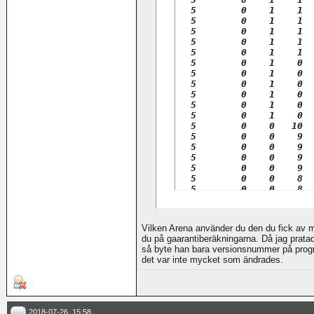
  5        0    1    1  
  5        0    1    1  
  5        0    1    1  
  5        0    1    1  
  5        0    1    1  
  5        0    1    0  
  5        0    1    0  
  5        0    1    0  
  5        0    1    0  
  5        0    1    0  
  5        0    1    0  
  5        0    0   10  
  5        0    0    9  
  5        0    0    9  
  5        0    0    9  
  5        0    0    9  
  5        0    0    8  
  5        0    0    8  
  5        0    0    8  
  5        0    0    8  
  5        0    0    8  
Vilken Arena använder du den du fick av me
  5        0    0    8  
du på gaarantiberäkningarna. Då jag prat
  5        0    0    8  
så byte han bara versionsnummer på prog
  5        0    0    7  
det var inte mycket som ändrades.
  5        0    0    7  
  5        0    0    7  
  5        0    0    7  
  5        0    0    7  
  5        0    0    7  
2018-07-26, 15:58