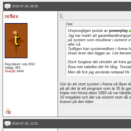
2018-07-26, 06:50
reflex
Citat:
Ursprungligen postat av
powerplay
Jag har märkt att garantiberäkningsp
på system som resulterar i extremt må
eller så.
Tydligen kan systemeditorn i Arena h
innan även den lägger av. Lite beroe
Dock fungerar det utmärkt att köra g
Reg.datum: sep 2012
Bara inte tabellen blir för lång. Tes
Inlägg: 383
Sharp$
: 6404
Men då fick jag använda notepad för a
Gör du ett stort system i Arena så låser d
på att det är ett progrram som är 30 år ga
köpte min första dator 1993 så var hårddi
10 megabite och det var enormt stort då 
kraven på den tiden
2018-07-26, 12:21