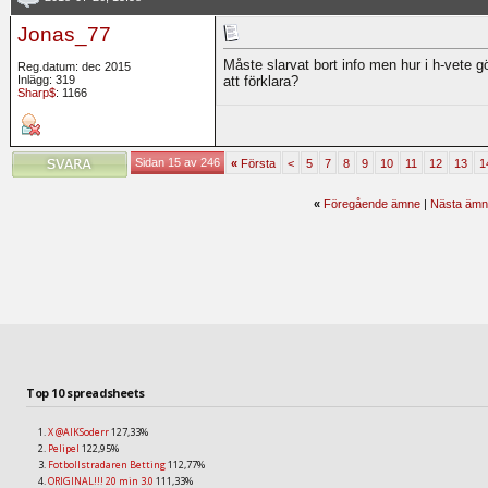
  5        0    0    7  
  5        0    0    7  
Jonas_77
  5        0    0    7  
  5        0    0    7  
Måste slarvat bort info men hur i h-vete g
  5        0    0    7  
Reg.datum: dec 2015
Inlägg: 319
att förklara?
  5        0    0    7  
Sharp$
: 1166
  5        0    0    7  
  5        0    0    6  
  5        0    0    6  
  5        0    0    6  
Sidan 15 av 246
  5        0    0    6  
«
Första
<
5
7
8
9
10
11
12
13
1
  5        0    0    6  
  5        0    0    6  
«
Föregående ämne
|
Nästa ämn
  5        0    0    6  
Top 10 spreadsheets
X @AIKSoderr
127,33%
Pelipel
122,95%
Fotbollstradaren Betting
112,77%
ORIGINAL!!! 20 min 3.0
111,33%