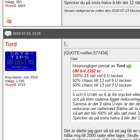
Inlägg: 383
Spricker du på sista halva å blir det 12 rät
Sharp$
: 6404
Senast redigerad av reflex den 2018-07-23 klock
2018-07-23, 13:26
Tord
[QUOTE=reflex;577434]
Citat:
Ursprungligen postat av
Tord
UM 6-4 1392 kr
100% 13 rätt vid 6 U tecken
Reg.datum: mar 2016
50% chans till 13 vid 5 U tecken
Inlägg: 1 595
50% chans till 13 vid 3 U tecken
Sharp$
: 4719
----------------------------------------
5 och 6 U-rätt av 6 är för mycket elle
och på dom raderna ligger reducering
Samma är det 3 rätta U-tips är det d
reducerar ner radantalet Bättre att ta
så att det blir !00% till alla rätt med 3
Spricker du på sista halva å blir det 1
Det är därför jag gjort så så att jag får en 
hålla mig till 2000 rader eller lägre. Skul