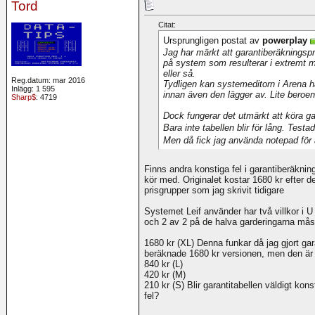
Tord
Citat:
Ursprungligen postat av
powerplay
Jag har märkt att garantiberäkningsp
på system som resulterar i extremt må
eller så.
Reg.datum: mar 2016
Tydligen kan systemeditorn i Arena h
Inlägg: 1 595
innan även den lägger av. Lite beroe
Sharp$
: 4719
Dock fungerar det utmärkt att köra g
Bara inte tabellen blir för lång. Tes
Men då fick jag använda notepad för a
Finns andra konstiga fel i garantiberäknin
kör med. Originalet kostar 1680 kr efter d
prisgrupper som jag skrivit tidigare
Systemet Leif använder har två villkor i 
och 2 av 2 på de halva garderingarna måst
1680 kr (XL) Denna funkar då jag gjort gar
beräknade 1680 kr versionen, men den är b
840 kr (L)
420 kr (M)
210 kr (S) Blir garantitabellen väldigt k
fel?