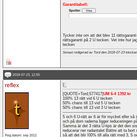
Garantitabell:
Spoiler
:
Tycker inte om att det blev 11 rättsgarant
rättsgaranti på 2 U tecken. Vet inte hur jag
tecken
Senast redigerad av Tord den 2018-07-23 klocka
2018-07-23, 12:55
reflex
[QUOTE=Tord;577417]
UM 6-4 1392 kr
100% 13 rätt vid 6 U tecken
50% chans till 13 vid 5 U tecken
50% chans till 13 vid 3 U tecken
----------------------------------------
5 och 6 U-rätt av 6 är för mycket eller så 
och på dom raderna ligger reduceringen p
Samma är det 3 rätta U-tips är det den s
reducerar ner radantalet Bättre att ta bort
så att det blir !00% till alla rätt med 3, 5 o
Reg.datum: sep 2012