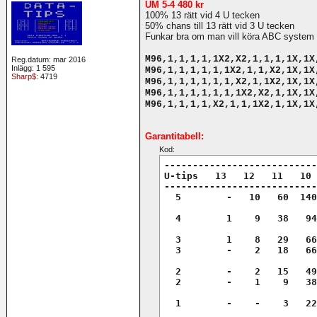
UM 5-4 480 kr
100% 13 rätt vid 4 U tecken
50% chans till 13 rätt vid 3 U tecken
Funkar bra om man vill köra ABC system o
M96,1,1,1,1,1X2,X2,1,1,1,1X,1X
Reg.datum: mar 2016
Inlägg: 1 595
M96,1,1,1,1,1,1X2,1,1,X2,1X,1X
Sharp$
: 4719
M96,1,1,1,1,1,1,X2,1,1X2,1X,1X
M96,1,1,1,1,1,1,1X2,X2,1,1X,1X
M96,1,1,1,1,X2,1,1,1X2,1,1X,1X
Garantitabell:
Kod:
---------------------------
U-tips   13   12   11   10 
---------------------------
  5        -   10   60  140
  4        1    9   38   94
  3        1    8   29   66
  3        -    2   18   66
  2        -    2   15   49
  2        -    1    9   38
  1        -    -    3   22