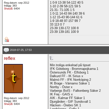
1 0-9 13-38 54-122 40 5
Reg.datum: sep 2012
Inlägg: 383
1-10 2-39 58-121 59 5
Sharp$
: 6404
21-31- 71-105 1 5
1 0-11 14-43 84-140 39 6
1-12 15-43 90-144 61 6
1-9 18-48 97-157 99 7
33 113 0 7
23-39 130-172 100 8
23-39 139-181 100 9
2018-07-25, 17:53
reflex
Min troliga enkelrad på tipset
IFK Göteborg - Brommapojkarna 1
Östersunds FK - Elfsborg 1
Dalkurd FF - IK Sirius x
Malmö FF - IFK Norrköping 2
IK Brage - Värnamo Säker 1
Norrby - Öster x
Varbergs BoIS - Falkenberg Säker 2
IK Frej - GAIS x
AIK - Kalmar FF Säker 1
Reg.datum: sep 2012
Inlägg: 383
Djurgården - GIF Sundsvall 1
Sharp$
: 6404
Häcken - Örebro SK 1
Landskrona - Gefle 1