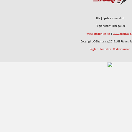
18+ | Spela ansvarsfullt
Regler och villkor gäller
www.stodlinjen.se
|
www.spelpaus.
Copyright © Sharps.se, 2019. All Rights R
Regler
Kontakta
Oddsbonusar