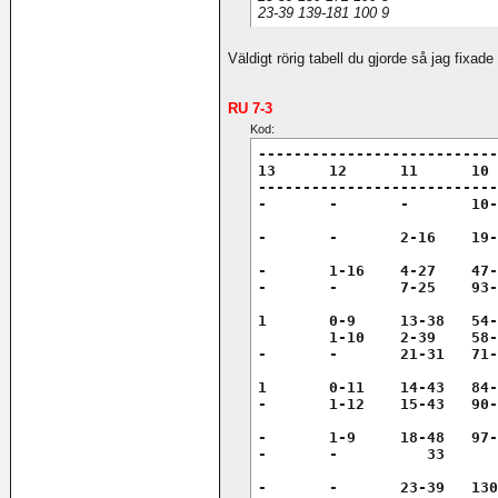
23-39 139-181 100 9
Väldigt rörig tabell du gjorde så jag fixade 
RU 7-3
Kod:
---------------------------
13	12	11	10	Chans	U-rätt

---------------------------
-	-	-	10-34	100	  2

-	-	2-16	19-70	100	  3

-	1-16	4-27	47-97	 95	  4

-	-	7-25	93-167	  5	  4

1	0-9	13-38	54-122	 40	  5

	1-10	2-39	58-121	 59	  5

-	-	21-31	71-105	  1	  5

1	0-11	14-43	84-140	 39	  6

-	1-12	15-43	90-144	 61	  6

-	1-9	18-48	97-157	 99	  7

-	-	   33	   113	  1	  7

-	-	23-39	130-172	100	  8
