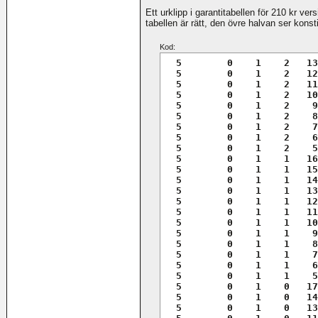
Ett urklipp i garantitabellen för 210 kr ver
tabellen är rätt, den övre halvan ser konst
Kod:
  5        0    1    2   13
  5        0    1    2   12
  5        0    1    2   11
  5        0    1    2   10
  5        0    1    2    9
  5        0    1    2    8
  5        0    1    2    7
  5        0    1    2    6
  5        0    1    2    5
  5        0    1    1   16
  5        0    1    1   15
  5        0    1    1   14
  5        0    1    1   13
  5        0    1    1   12
  5        0    1    1   11
  5        0    1    1   10
  5        0    1    1    9
  5        0    1    1    8
  5        0    1    1    7
  5        0    1    1    6
  5        0    1    1    5
  5        0    1    0   17
  5        0    1    0   14
  5        0    1    0   13