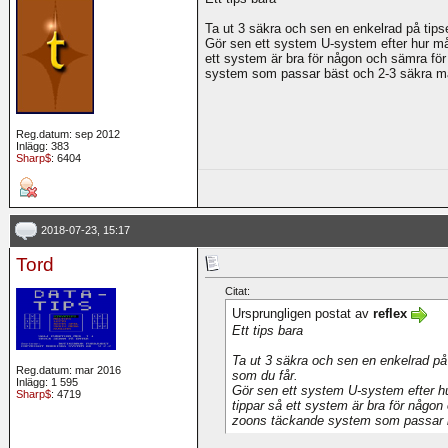
Ta ut 3 säkra och sen en enkelrad på tips
Gör sen ett system U-system efter hur många
ett system är bra för någon och sämra för
system som passar bäst och 2-3 säkra m
Reg.datum: sep 2012
Inlägg: 383
Sharp$
: 6404
2018-07-23, 15:17
Tord
Citat:
Ursprungligen postat av
reflex
Ett tips bara
Ta ut 3 säkra och sen en enkelrad på
Reg.datum: mar 2016
som du får.
Inlägg: 1 595
Gör sen ett system U-system efter hur 
Sharp$
: 4719
tippar så ett system är bra för någon 
zoons täckande system som passar b