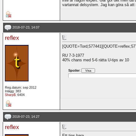
inte är någon expert. Går gör det men då 
vartannat delsystem. Jag kan göra så att 
2018-07-23, 14:07
reflex
[QUOTE=Tord;577441][QUOTE=reflex;57
RU 7-3-1977
40% chans med 5-6 rätta U-tips av 10
Spoiler
:
Reg.datum: sep 2012
Inlägg: 383
Sharp$
: 6404
2018-07-23, 14:27
reflex
Ett tips bara