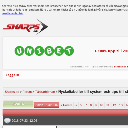
Sharps är skapad av experter inom spelbranschen och alla rankningar av operatörer på vår sida är gjor
har valt ut faller dig i smaken. När du väljer att klicka på en utgående länk på vår sida, kan vi komma 
meddelandet här
.
+
100% upp till 20
Reklamlänk | 18+ | Spela ansvarsfullt |
stodlinjen.se
Logga in
Nyckeltabeller till system och tips till 
Sharps.se
>
Forum
>
Tänkarhörnan
>
Sidan 15 av 246
«
Första
<
5
7
8
9
10
11
12
13
1
2018-07-23, 12:06