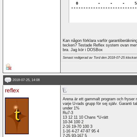
  0        -    -    -    5
---------------------------
Kan någon förklara varför garantiberäknin
tecken? Testade Reflex system ovan men fr
bra. Jag kör i DOSBox
Senast redigerad av Tord den 2018-07-25 klocka
2018-07-25, 14:08
reflex
Arena är ett gammalt program och fryser 
varje U-rads grupp för sej själv. Garanti t
under 1%
Ru7-3
13 12 11 10 Chans *U-rätt
10-34 100 2
2-16 19-70 100 3
1-16 4-27 47-97 95 4
7-25 93-167 5