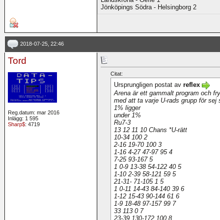
Jönköpings Södra - Helsingborg 2
2018-07-25, 22:46
Tord
Citat:
Ursprungligen postat av
reflex
Arena är ett gammalt program och fr
med att ta varje U-rads grupp för sej 
1% ligger
Reg.datum: mar 2016
under 1%
Inlägg: 1 595
Ru7-3
Sharp$
: 4719
13 12 11 10 Chans *U-rätt
10-34 100 2
2-16 19-70 100 3
1-16 4-27 47-97 95 4
7-25 93-167 5
1 0-9 13-38 54-122 40 5
1-10 2-39 58-121 59 5
21-31- 71-105 1 5
1 0-11 14-43 84-140 39 6
1-12 15-43 90-144 61 6
1-9 18-48 97-157 99 7
33 113 0 7
23-39 130-172 100 8