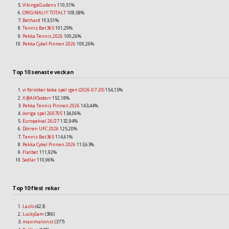
VikingaGudens
110,51%
ORIGINAL!!! TOTALT
108,58%
Bethard
103,51%
Tennis Bet365
101,29%
Pekka Tennis 2026
100,26%
Pekka Cykel Pinnen 2026
100,26%
Top 10 senaste veckan
vi försöker boka spel igen (2026-07-20)
154,15%
X @AIKSoderr
152,18%
Pekka Tennis Pinnen 2026
143,44%
övriga spel 260705
134,06%
Europakval 26/27
132,94%
Dörren UFC 2026
125,20%
Tennis Bet365
114,61%
Pekka Cykel Pinnen 2026
113,63%
Flatbet
111,92%
Sedlar
110,96%
Top 10 flest rekar
Lazlo
(423)
LuckySam
(386)
maximalvinst
(377)