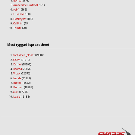
Bollbet
(175)
AmaerildeRimfrost
(173)
robfri
(162)
Lukasoe
(160)
Hockeybet
(105)
CalPrim
(75)
Tomte
(70)
Mest ryggad i spreadsheet
forbidden_closet
(49884)
GOWI
(31015)
Daniel
(28696)
boored
(23076)
Victor
(22373)
Inside
(21121)
motsi
(18652)
Pacman
(18297)
axel
(17035)
Lazlo
(16154)