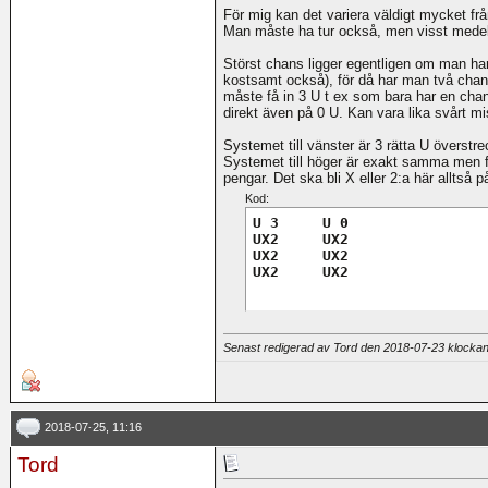
För mig kan det variera väldigt mycket fr
Man måste ha tur också, men visst medel r
Störst chans ligger egentligen om man ha
kostsamt också), för då har man två chanse
måste få in 3 U t ex som bara har en cha
direkt även på 0 U. Kan vara lika svårt mi
Systemet till vänster är 3 rätta U överstre
Systemet till höger är exakt samma men f
pengar. Det ska bli X eller 2:a här alltså 
Kod:
U 3     U 0

UX2	UX2

UX2	UX2

UX2	UX2
Senast redigerad av Tord den 2018-07-23 klocka
2018-07-25, 11:16
Tord