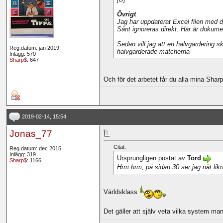
Övrigt
Jag har uppdaterat Excel filen med de
Sånt ignoreras direkt. Här är dokument
Sedan vill jag att en halvgardering s
Reg.datum: jan 2019
halvgarderade matcherna
Inlägg: 570
Sharp$
: 647
Och för det arbetet får du alla mina Sharp
2019-02-14, 15:54
Jonas_77
Citat:
Reg.datum: dec 2015
Inlägg: 319
Ursprungligen postat av
Tord
Sharp$
: 1166
Hrm hrm, på sidan 30 ser jag nåt l
Världsklass
Det gäller att själv veta vilka system man