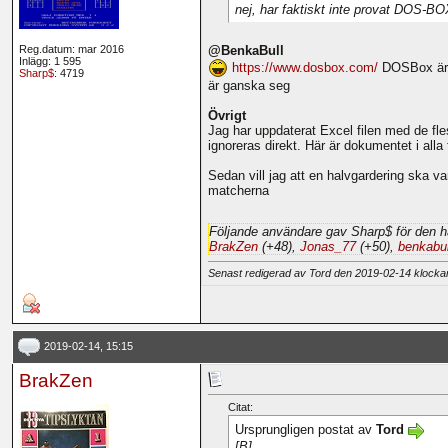
nej, har faktiskt inte provat DOS-B
Reg.datum: mar 2016
@BenkaBull
Inlägg: 1 595
https://www.dosbox.com/
DOSBox är g
Sharp$
: 4719
är ganska seg
Övrigt
Jag har uppdaterat Excel filen med de fles
ignoreras direkt. Här är dokumentet i alla 
Sedan vill jag att en halvgardering ska va
matcherna
Följande användare gav Sharp$ för den h
BrakZen
(+48),
Jonas_77
(+50),
benkabul
Senast redigerad av Tord den 2019-02-14 klock
2019-02-14, 15:15
BrakZen
Citat:
Ursprungligen postat av
Tord
[B]