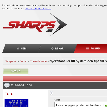
Sharps är skapad av experter inom spelbranschen och alla rankningar av operatörer på vår sida är gjorda
kostnad från din sida.
Läs hela meddelandet här
.
HEM
REKAR
FORUM
Nyckeltabeller till system och tips till
Sharps.se
>
Forum
>
Tänkarhörnan
>
2019-02-14, 13:00
Tord
Citat:
Ursprungligen postat av
benkabull