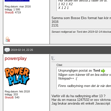
Hur skulle tex dessa 2´rader se ut:
1 X2 1 X2
Reg.datum: mar 2016
X 1 2 1
Inlägg: 1 595
Sharp$
: 4719
Samma som Bosse Eks format han kör m
1616
2131
Senast redigerad av Tord den 2019-02-14 klock
2019-02-14, 22:26
powerplay
Citat:
Ursprungligen postat av
Tord
Någon som känner till en bra editor 
Notepad++ :(
Finns radbrytning men det är när de
Reg.datum: feb 2018
Inlägg: 333
Varför vill du ha radbrytning efter 13 ?
Sharp$
: 540
Har du en massa 1247532:or osv skrivna i 
Jag brukar använda ett enkelt Javascript 