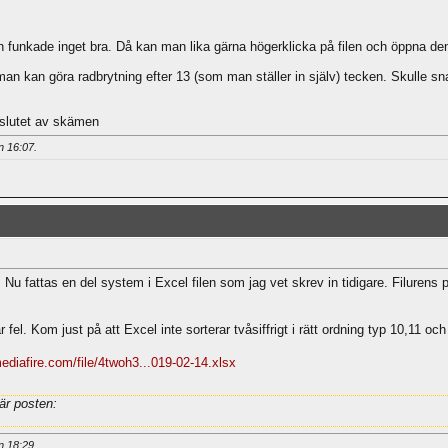
n funkade inget bra. Då kan man lika gärna högerklicka på filen och öppna 
an kan göra radbrytning efter 13 (som man ställer in själv) tecken. Skulle sn
 slutet av skämen
an
16:07
.
 Nu fattas en del system i Excel filen som jag vet skrev in tidigare. Filurens p
el. Kom just på att Excel inte sorterar tvåsiffrigt i rätt ordning typ 10,11 och
ediafire.com/file/4twoh3...019-02-14.xlsx
är posten:
an
18:29
.