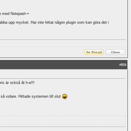
den med Notepad++
abba upp mycket. Har inte hittat någon plugin som kan göra det i
#
816
ris är också åt h-e!!!
 så vidare. Hittade systemen till slut