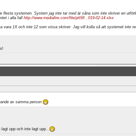
 flesta systemen. System jag inte tar med är såna som inte skriver en utförlig 
et i alla fall
http://www.mediafire.com/file/ptt5fl...019-02-14.xlsx
ka vara 1X och inte 12 som vissa skriver. Jag vill kolla så att systemet inte r
s!
iknande av samma person
 lagt upp och inte lagt upp...