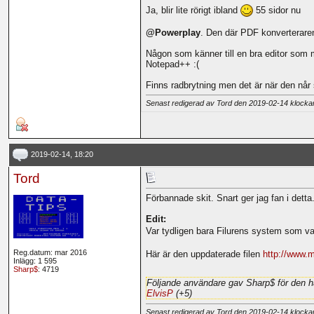
Ja, blir lite rörigt ibland
55 sidor nu
@Powerplay
. Den där PDF konverterare
Någon som känner till en bra editor som m
Notepad++ :(
Finns radbrytning men det är när den når
Senast redigerad av Tord den 2019-02-14 klock
2019-02-14, 18:20
Tord
Förbannade skit. Snart ger jag fan i detta.
Edit:
Var tydligen bara Filurens system som var f
Reg.datum: mar 2016
Här är den uppdaterade filen
http://www.m
Inlägg: 1 595
Sharp$
: 4719
Följande användare gav Sharp$ för den h
ElvisP
(+5)
Senast redigerad av Tord den 2019-02-14 klock