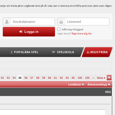
väljer att klicka på en utgående länk på vår sida, kan vi komma att erhålla provision, dock utan någon
Håll mig inloggad
Logga in
Inget konto?
Registrera dig här
POPULÄRA SPEL
SPELSKOLA
REGISTRERA
52
53
54
55
56
57
58
59
60
61
62
63
65
105
155
>
Sista
»
LinkBack
Ämnesverktyg
#
811