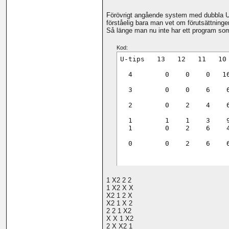
Förövrigt angående system med dubbla U-tip
förståelig bara man vet om förutsättninge
Så länge man nu inte har ett program som
Kod:
U-tips   13   12   11   10 
  4        0    0    0   16
  3        0    0    6    6
  2        0    2    4    6
  1        1    1    3    9
  1        0    2    6    4
  0        0    2    6    
1 X2 2 2
1 X2 X X
X2 1 2 X
X2 1 X 2
2 2 1 X2
X X 1 X2
2 X X2 1