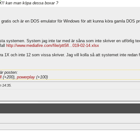
OX!! kan man köpa dessa boxar ?
ratis och är en DOS emulator för Windows för att kunna köra gamla DOS pr
ta systemen. System jag inte tar med är såna som inte skriver en utförlig text 
fall
http://www.mediafire.com/file/ptt5fl...019-02-14.xlsx
ra 1X och inte 12 som vissa skriver. Jag vill kolla så att systemet inte redan
är posten:
l
(+200),
powerplay
(+100)
an
14:35
.