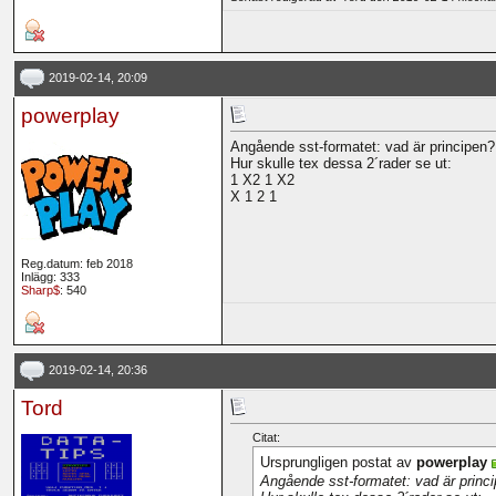
2019-02-14, 20:09
powerplay
Angående sst-formatet: vad är principen?
Hur skulle tex dessa 2´rader se ut:
1 X2 1 X2
X 1 2 1
Reg.datum: feb 2018
Inlägg: 333
Sharp$
: 540
2019-02-14, 20:36
Tord
Citat:
Ursprungligen postat av
powerplay
Angående sst-formatet: vad är princ