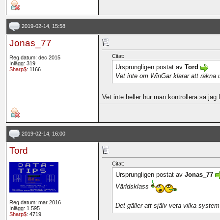
2019-02-14, 15:58
Jonas_77
Citat:
Reg.datum: dec 2015
Inlägg: 319
Ursprungligen postat av
Tord
Sharp$
: 1166
Vet inte om WinGar klarar att räkna 
Vet inte heller hur man kontrollera så jag
2019-02-14, 16:00
Tord
Citat:
Ursprungligen postat av
Jonas_77
Världsklass
Reg.datum: mar 2016
Det gäller att själv veta vilka system
Inlägg: 1 595
Sharp$
: 4719