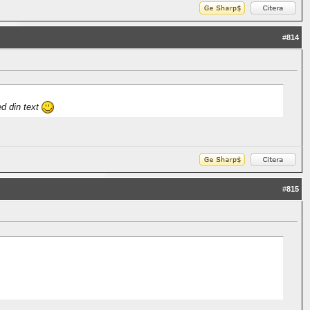
#
814
ed din text
#
815