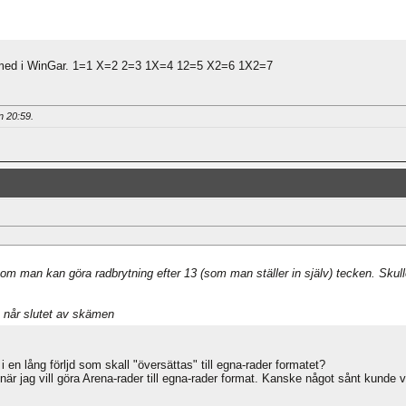
ed i WinGar. 1=1 X=2 2=3 1X=4 12=5 X2=6 1X2=7
an
20:59
.
som man kan göra radbrytning efter 13 (som man ställer in själv) tecken. Skul
n når slutet av skämen
en lång förljd som skall "översättas" till egna-rader formatet?
när jag vill göra Arena-rader till egna-rader format. Kanske något sånt kunde