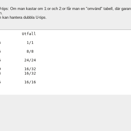
s: Om man kastar om 1:or och 2:or får man en "omvänd" tabell, där garantin ist
n.
 kan hantera dubbla U-tips.
         Utfall

           1/1

           8/8

          24/24

          16/32

          16/32

6          16/16