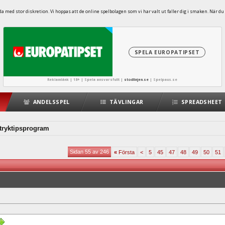
 med stor diskretion. Vi hoppas att de online spelbolagen som vi har valt ut faller dig i smaken. När du 
SPELA EUROPATIPSET
Reklamlänk | 18+ | Spela ansvarsfullt |
stodlinjen.se
|
Spelpaus.se
ANDELSSPEL
TÄVLINGAR
SPREADSHEET
 stryktipsprogram
Sidan 55 av 246
«
Första
<
5
45
47
48
49
50
51