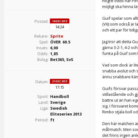
högre odds när Pinn
möjligt ska hinna lä
Guif spelar som al
Postad:
19 DEC 2013
(V6) som också är l
14:24
och ett par för tidi
Rekare:
Sprite
Jag tror att detta 
Spel:
ÖVER 60.5
gärna 3-2-1, 4-2 och
Insats:
6,00
funka på Guif som 
Odds:
1,85
Bolag:
Bet365, SvS
Vad som dock är lit
snabba avslut och s
ännu snabbare känn
Datum:
21 DEC 2013
17:15
Guifs försvar pass
stillastående och g
Sport:
Handboll
bättre ut än han eg
Land:
Sverige
sig. I försvaret ko
Liga:
Swedish
Rimbo stjäla boll oc
Eliteserien 2013
Period:
ft
Den här matchen är 
mål/match. Men som 
det finns ingen anl