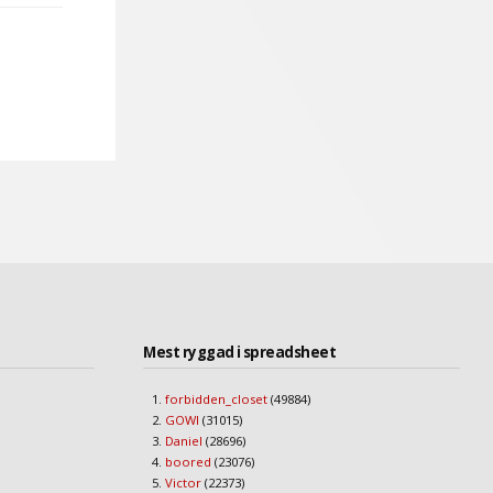
Mest ryggad i spreadsheet
forbidden_closet
(49884)
GOWI
(31015)
Daniel
(28696)
boored
(23076)
Victor
(22373)