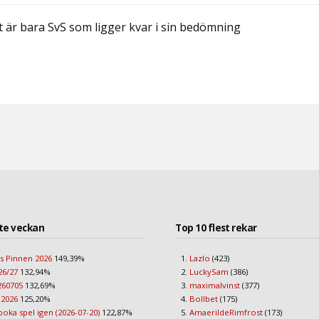
et är bara SvS som ligger kvar i sin bedömning
te veckan
Top 10 flest rekar
s Pinnen 2026
149,39%
Lazlo
(423)
26/27
132,94%
LuckySam
(386)
260705
132,69%
maximalvinst
(377)
 2026
125,20%
Bollbet
(175)
boka spel igen (2026-07-20)
122,87%
AmaerildeRimfrost
(173)