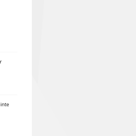
r
 inte