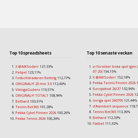
Top 10 spreadsheets
Top 10 senaste veckan
X @AIKSoderr
127,33%
vi försöker boka spel igen 
07-20)
154,15%
Pelipel
123,11%
X @AIKSoderr
152,18%
Fotbollstradaren Betting
112,77%
Pekka Tennis Pinnen 2026
1
ORIGINAL!!! 20 min 3.0
112,40%
Europakval 26/27
132,94%
VikingaGudens
110,51%
Pekka Cykel Pinnen 2026
12
ORIGINAL!!! TOTALT
108,94%
övriga spel 260705
121,44%
Bethard
103,51%
d'Alembert sequence
118,
Tennis Bet365
101,28%
Tennis Bet365
113,36%
Pekka Cykel Pinnen 2026
100,26%
Bethard
112,33%
Pekka Tennis 2026
100,24%
Flatbet
111,92%