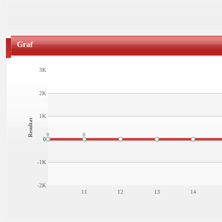
Graf
3K
2K
1K
Resultat
0
0
0
0
-1K
-2K
11
12
13
14