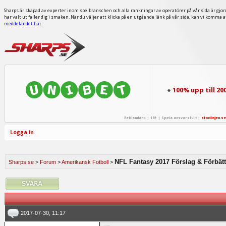
Sharps är skapad av experter inom spelbranschen och alla rankningar av operatörer på vår sida är gjor
har valt ut faller dig i smaken. När du väljer att klicka på en utgående länk på vår sida, kan vi komma 
meddelandet här
.
+
100% upp till 20
Reklamlänk | 18+ | Spela ansvarsfullt |
stodlinjen.se
Logga in
NFL Fantasy 2017 Förslag & Förbätt
Sharps.se
>
Forum
>
Amerikansk Fotboll
>
2017-07-30, 11:17