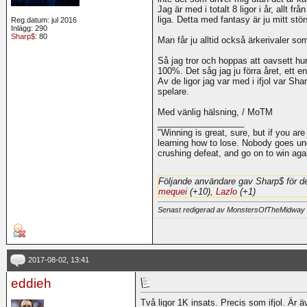
Jag är med i totalt 8 ligor i år, allt från
liga. Detta med fantasy är ju mitt stör
Reg.datum: jul 2016
Inlägg: 290
Sharp$
: 80
Man får ju alltid också ärkerivaler s
Så jag tror och hoppas att oavsett hu
100%. Det såg jag ju förra året, ett
Av de ligor jag var med i ifjol var S
spelare.
Med vänlig hälsning, / MoTM
__________________
"Winning is great, sure, but if you are
learning how to lose. Nobody goes und
crushing defeat, and go on to win ag
Följande användare gav Sharp$ för d
mequei
(+10),
Lazlo
(+1)
Senast redigerad av MonstersOfTheMidway
2017-08-02, 13:41
eddieh
Två ligor 1K insats. Precis som ifjol. Är även