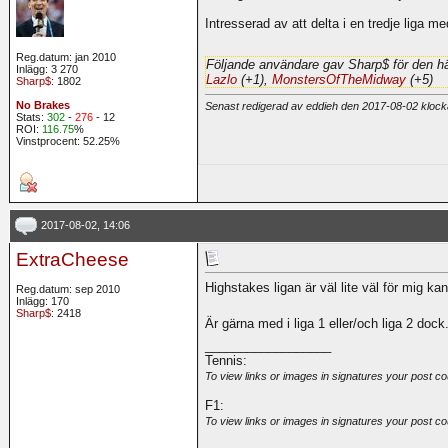
Intresserad av att delta i en tredje liga me
Reg.datum: jan 2010
Följande användare gav Sharp$ för den hä
Inlägg: 3 270
Lazlo
(+1),
MonstersOfTheMidway
(+5)
Sharp$
: 1802
No Brakes
Senast redigerad av eddieh den 2017-08-02 kloc
Stats:
302
-
276
- 12
ROI:
116.75
%
Vinstprocent: 52.25%
2017-08-02, 14:06
ExtraCheese
Highstakes ligan är väl lite väl för mig ka
Reg.datum: sep 2010
Inlägg: 170
Sharp$
: 2418
Är gärna med i liga 1 eller/och liga 2 dock
__________________
Tennis:
To view links or images in signatures your post co
F1:
To view links or images in signatures your post co