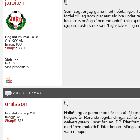
jaroiten
Som sagt är jag gärna med i båda ligor. J
fördel till lag som placerat sig bra under
kanske 5 poängs "hemmafördel" i slutspelet
djupare rosters också i "highstakes" lig
Reg.datum: mar 2010
Ort: KOJAN
Inlägg: 838
Sharp$
: 3307
Stats:
-
-
ROI:
%
Vinstprocent: %
2017-08-01, 12:43
onilsson
Hallå! Jag är gärna med i år också. Nöje
Reg.datum: sep 2010
Inlägg: 32
tidigare år. Rörande regeländringar så hå
Sharp$
: 318
waiversystem. Inget fan av IDP. Plattforme
med "hemmafördel" låter kanon. Många lag 
vara i toppen.