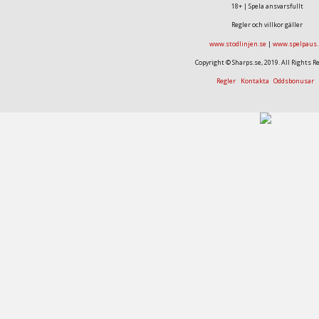
18+ | Spela ansvarsfullt
Regler och villkor gäller
www.stodlinjen.se
|
www.spelpaus.
Copyright © Sharps.se, 2019. All Rights R
Regler
Kontakta
Oddsbonusar