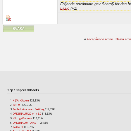
Följande användare gav Sharp$ för den hä
Lazlo
(+1)
«
Föregående ämne
|
Nästa ämn
Top 10 spreadsheets
X @AIKSoderr
126,53%
Pelipel
122,95%
Fotbollstradaren Betting
112,77%
ORIGINAL!!! 20 min 3.0
111,33%
VikingaGudens
110,51%
ORIGINAL!!! TOTALT
108,58%
Bethard
103,51%