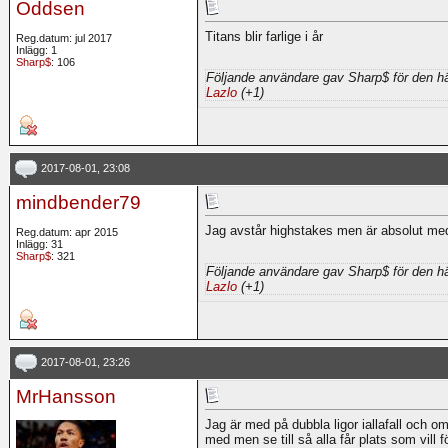
Oddsen
Titans blir farlige i år
Reg.datum: jul 2017
Inlägg: 1
Sharp$
: 106
Följande användare gav Sharp$ för den hä
Lazlo
(+1)
2017-08-01, 23:08
mindbender79
Jag avstår highstakes men är absolut med
Reg.datum: apr 2015
Inlägg: 31
Sharp$
: 321
Följande användare gav Sharp$ för den hä
Lazlo
(+1)
2017-08-01, 23:26
MrHansson
Jag är med på dubbla ligor iallafall och o
med men se till så alla får plats som vill 