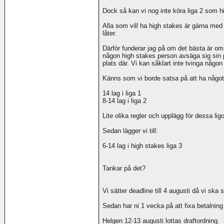
Dock så kan vi nog inte köra liga 2 som hi
Alla som vill ha high stakes är gärna med 
låter.
Därför funderar jag på om det bästa är o
någon high stakes person avsäga sig sin pla
plats där. Vi kan såklart inte tvinga någon
Känns som vi borde satsa på att ha något
14 lag i liga 1
8-14 lag i liga 2
Lite olika regler och upplägg för dessa li
Sedan lägger vi till:
6-14 lag i high stakes liga 3
Tankar på det?
Vi sätter deadline till 4 augusti då vi ska 
Sedan har ni 1 vecka på att fixa betalning 
Helgen 12-13 augusti lottas draftordning.