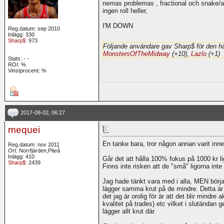
nemas problemas , fractional och snake/au
ingen roll heller,
I'M DOWN
Reg.datum: sep 2010
Inlägg: 330
Sharp$
: 973
Följande användare gav Sharp$ för den hä
MonstersOfTheMidway
(+10),
Lazlo
(+1)
Stats:
-
-
ROI:
%
Vinstprocent: %
2017-08-02, 06:27
mequei
En tanke bara, tror någon annan varit in
Reg.datum: nov 2011
Ort: Norrfjärden,Piteå
Inlägg: 410
Går det att hålla 100% fokus på 1000 kr 
Sharp$
: 2439
Finns inte risken att de "små" ligorna int
Jag hade tänkt vara med i alla, MEN börjar
lägger samma krut på de mindre. Detta är j
det jag är orolig för är att det blir mindre ak
kvalitet på trades) etc vilket i slutändan 
lägger allt krut där.