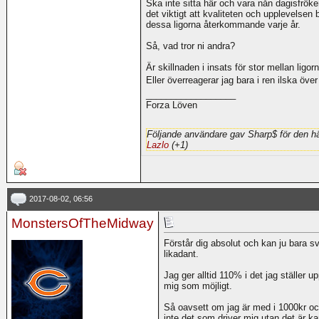
Ska inte sitta här och vara nån dagisfröken
det viktigt att kvaliteten och upplevelsen b
dessa ligorna återkommande varje år.
Så, vad tror ni andra?
Är skillnaden i insats för stor mellan ligor
Eller överreagerar jag bara i ren ilska öve
__________________
Forza Löven
Följande användare gav Sharp$ för den hä
Lazlo
(+1)
2017-08-02, 06:56
MonstersOfTheMidway
Förstår dig absolut och kan ju bara s
likadant.
Jag ger alltid 110% i det jag ställer upp
mig som möjligt.
Så oavsett om jag är med i 1000kr o
inte det som driver mig utan det är k