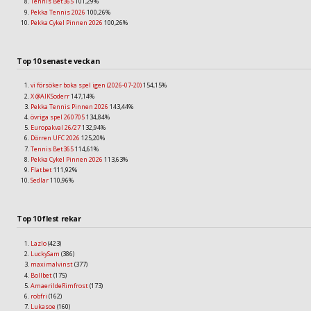
Tennis Bet365
101,29%
Pekka Tennis 2026
100,26%
Pekka Cykel Pinnen 2026
100,26%
Top 10 senaste veckan
vi försöker boka spel igen (2026-07-20)
154,15%
X @AIKSoderr
147,14%
Pekka Tennis Pinnen 2026
143,44%
övriga spel 260705
134,84%
Europakval 26/27
132,94%
Dörren UFC 2026
125,20%
Tennis Bet365
114,61%
Pekka Cykel Pinnen 2026
113,63%
Flatbet
111,92%
Sedlar
110,96%
Top 10 flest rekar
Lazlo
(423)
LuckySam
(386)
maximalvinst
(377)
Bollbet
(175)
AmaerildeRimfrost
(173)
robfri
(162)
Lukasoe
(160)