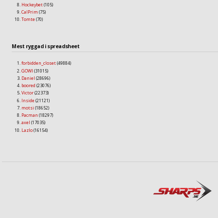
Hockeybet
(105)
CalPrim
(75)
Tomte
(70)
Mest ryggad i spreadsheet
forbidden_closet
(49884)
GOWI
(31015)
Daniel
(28696)
boored
(23076)
Victor
(22373)
Inside
(21121)
motsi
(18652)
Pacman
(18297)
axel
(17035)
Lazlo
(16154)