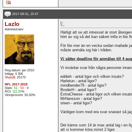
2017-08-01, 15:47
Lazlo
Administrator
Härligt att se att intresset är stort återige
hört av sig så det kan säkert trilla in lite fl
För lite mer än en vecka sedan mailade jag 
måste anmäla sig här i tråden.
Vi sätter deadline för anmälan till 4 aug
Vi inväntar svar från några personer innan 
Reg.datum: jan 2010
Inlägg: 4 306
eddieh - antal ligor och vilken insats?
Sharp$
: 25170
Harletun - antal ligor?
NFL 2017-2018
mindbender79 - antal ligor?
Stats:
51
-
50
- 0
BroderH - antal ligor?
ROI:
111.25
%
ExtraCheese - antal ligor och vilken insat
Vinstprocent: 50.50%
MrHansson - antal ligor?
steen - antal ligor?
Vänligen kom med era svar snarast så jag
Det känns som 14 är max antal lag i en lig
att vi kommer köra minst 2 ligor.