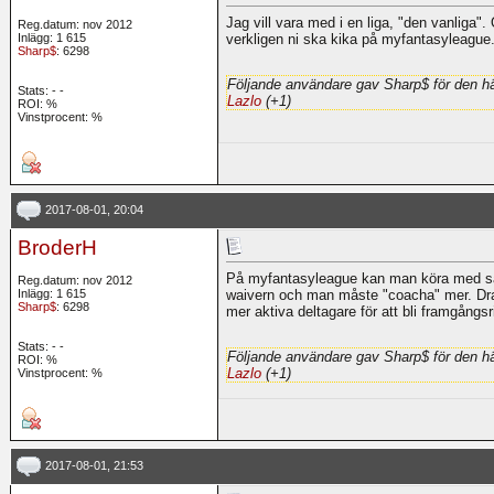
Jag vill vara med i en liga, "den vanliga".
Reg.datum: nov 2012
Inlägg: 1 615
verkligen ni ska kika på myfantasyleagu
Sharp$
: 6298
Följande användare gav Sharp$ för den hä
Stats:
-
-
Lazlo
(+1)
ROI:
%
Vinstprocent: %
2017-08-01, 20:04
BroderH
På myfantasyleague kan man köra med salar
Reg.datum: nov 2012
Inlägg: 1 615
waivern och man måste "coacha" mer. Drafte
Sharp$
: 6298
mer aktiva deltagare för att bli framgångsr
Stats:
-
-
Följande användare gav Sharp$ för den hä
ROI:
%
Lazlo
(+1)
Vinstprocent: %
2017-08-01, 21:53