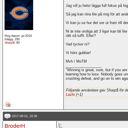
Jag vill ju helst lägga full fokus på hi
Så jag kan röra lite på mig för att and
Vi kan ju se hur det ser ut fram till de
Ni är inte oroliga att 3 ligor kan bli l
rätt så tufft. Eller?
Reg.datum: jul 2016
Inlägg: 290
Sharp$
: 80
Vad tycker ni?
Vi hörs gubbar!
Mvh / MoTM
__________________
"Winning is great, sure, but if you are
learning how to lose. Nobody goes und
crushing defeat, and go on to win ag
Följande användare gav Sharp$ för d
Lazlo
(+1)
2017-08-01, 19:36
BroderH