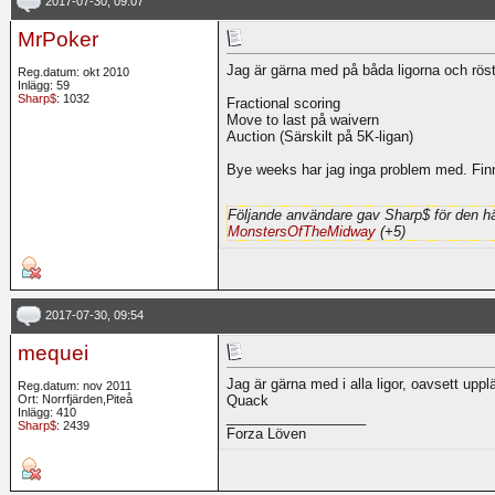
2017-07-30, 09:07
MrPoker
Jag är gärna med på båda ligorna och röst
Reg.datum: okt 2010
Inlägg: 59
Sharp$
: 1032
Fractional scoring
Move to last på waivern
Auction (Särskilt på 5K-ligan)
Bye weeks har jag inga problem med. Fin
Följande användare gav Sharp$ för den hä
MonstersOfTheMidway
(+5)
2017-07-30, 09:54
mequei
Jag är gärna med i alla ligor, oavsett uppl
Reg.datum: nov 2011
Ort: Norrfjärden,Piteå
Quack
Inlägg: 410
__________________
Sharp$
: 2439
Forza Löven