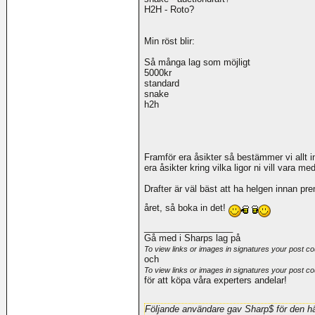
H2H - Roto?
Min röst blir:
Så många lag som möjligt
5000kr
standard
snake
h2h
Framför era åsikter så bestämmer vi allt 
era åsikter kring vilka ligor ni vill vara 
Drafter är väl bäst att ha helgen innan prem
året, så boka in det!
__________________
Gå med i Sharps lag på
To view links or images in signatures your post co
och
To view links or images in signatures your post co
för att köpa våra experters andelar!
Följande användare gav Sharp$ för den hä