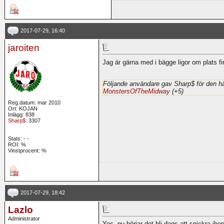
2017-07-29, 16:40
jaroiten
Jag är gärna med i bägge ligor om plats f
Följande användare gav Sharp$ för den hä
MonstersOfTheMidway
(+5)
Reg.datum: mar 2010
Ort: KOJAN
Inlägg: 838
Sharp$
: 3307
Stats:
-
-
ROI:
%
Vinstprocent: %
2017-07-29, 18:42
Lazlo
Administrator
Yes, nu börjar det bli dags att snickra ih