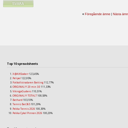
«
Föregående ämne
|
Nästa ämn
Top 10 spreadsheets
X @AIKSoderr
123,45%
Pelipel
122,95%
Fotbollstradaren Betting
112,77%
ORIGINAL!!! 20 min 3.0
111,33%
VikingaGudens
110,51%
ORIGINAL!!! TOTALT
108,58%
Bethard
103,10%
Tennis Bet365
101,29%
Pekka Tennis 2026
100,30%
Pekka Cykel Pinnen 2026
100,20%