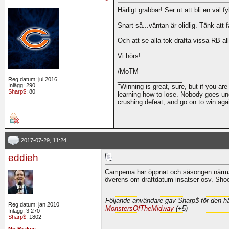
Härligt grabbar! Ser ut att bli en väl fyl
Snart så...väntan är olidlig. Tänk att 
Och att se alla tok drafta vissa RB al
Vi hörs!
/MoTM
__________________
Reg.datum: jul 2016
Inlägg: 290
"Winning is great, sure, but if you are
Sharp$
: 80
learning how to lose. Nobody goes und
crushing defeat, and go on to win ag
2017-07-29, 11:24
eddieh
Camperna har öppnat och säsongen närma
överens om draftdatum insatser osv. Sho
Följande användare gav Sharp$ för den hä
Reg.datum: jan 2010
MonstersOfTheMidway
(+5)
Inlägg: 3 270
Sharp$
: 1802
No Brakes