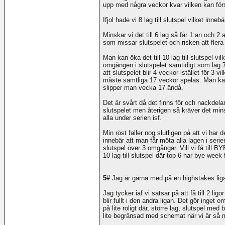
upp med några veckor kvar vilken kan förs
Ifjol hade vi 8 lag till slutspel vilket inne
Minskar vi det till 6 lag så får 1:an och 
som missar slutspelet och risken att flera
Man kan öka det till 10 lag till slutspel vi
omgången i slutspelet samtidigt som lag 
att slutspelet blir 4 veckor istället för 3 v
måste samtliga 17 veckor spelas. Man k
slipper man vecka 17 ändå.
Det är svårt då det finns för och nackdel
slutspelet men återigen så kräver det mi
alla under serien isf.
Min röst faller nog slutligen på att vi har
innebär att man får möta alla lagen i serien
slutspel över 3 omgångar. Vill vi få till 
10 lag till slutspel där top 6 har bye wee
5#
Jag är gärna med på en highstakes liga 
Jag tycker iaf vi satsar på att få till 2 
blir fullt i den andra ligan. Det gör inget om
på lite roligt där, större lag, slutspel 
lite begränsad med schemat när vi är så m