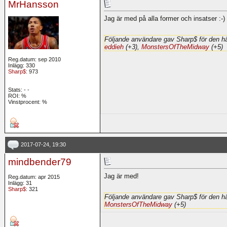
MrHansson
Jag är med på alla former och insatser :-)
Följande användare gav Sharp$ för den hä
eddieh
(+3),
MonstersOfTheMidway
(+5)
Reg.datum: sep 2010
Inlägg: 330
Sharp$
: 973
Stats:
-
-
ROI:
%
Vinstprocent: %
2017-07-24, 19:30
mindbender79
Jag är med!
Reg.datum: apr 2015
Inlägg: 31
Sharp$
: 321
Följande användare gav Sharp$ för den hä
MonstersOfTheMidway
(+5)