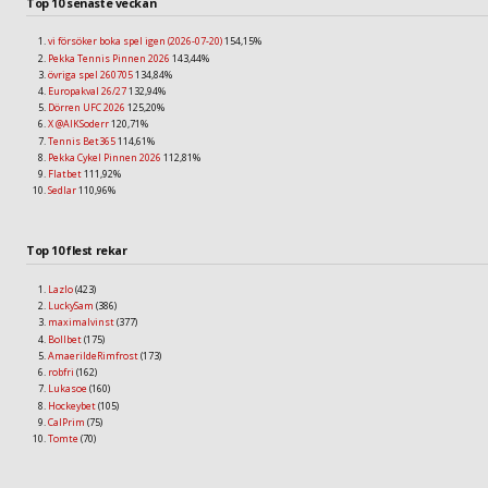
Top 10 senaste veckan
vi försöker boka spel igen (2026-07-20)
154,15%
Pekka Tennis Pinnen 2026
143,44%
övriga spel 260705
134,84%
Europakval 26/27
132,94%
Dörren UFC 2026
125,20%
X @AIKSoderr
120,71%
Tennis Bet365
114,61%
Pekka Cykel Pinnen 2026
112,81%
Flatbet
111,92%
Sedlar
110,96%
Top 10 flest rekar
Lazlo
(423)
LuckySam
(386)
maximalvinst
(377)
Bollbet
(175)
AmaerildeRimfrost
(173)
robfri
(162)
Lukasoe
(160)
Hockeybet
(105)
CalPrim
(75)
Tomte
(70)