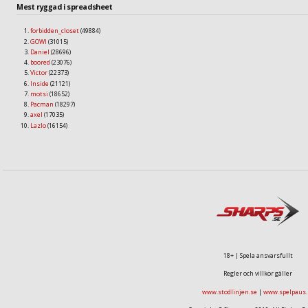
Mest ryggad i spreadsheet
forbidden_closet
(49884)
GOWI
(31015)
Daniel
(28696)
boored
(23076)
Victor
(22373)
Inside
(21121)
motsi
(18652)
Pacman
(18297)
axel
(17035)
Lazlo
(16154)
18+ | Spela ansvarsfullt
Regler och villkor gäller
www.stodlinjen.se
|
www.spelpaus.