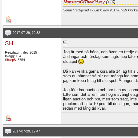
MonstersOfTheMidway
(+10)
Senast redigerad av Lazlo den 2017-07-29 klock
2017-07-29, 19:32
SH
Jag är med på båda, och även en tredje om i
Reg.datum: dec 2015
Inlägg: 134
ändringar och förslag som lagts upp låter 
Sharp$
: 3754
slutspel
Då kan vi lika gärna köra alla 14 lag till s
som du nämner så blir det många lag som i
jag kan köpa 8 lag till slutspel. Är ingen d
Jag föredrar auction och ppr i en av ligorn
Eftersom det är en liten högre svårighets
ligan auction och ppr, men som sagt, inte
problem att hitta 10 pers till den ligan, m
redan med lång tid kvar.
2017-07-29, 19:47