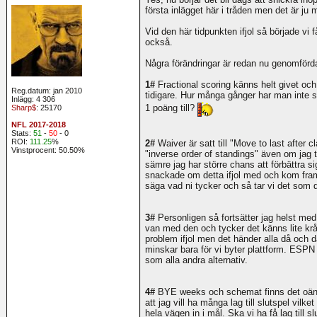
första inlägget här i tråden men det är j
Vid den här tidpunkten ifjol så började vi f
också.
Några förändringar är redan nu genomförd
1#
Fractional scoring känns helt givet och 
Reg.datum: jan 2010
tidigare. Hur många gånger har man inte st
Inlägg: 4 306
1 poäng till?
Sharp$
: 25170
NFL 2017-2018
Stats:
51
-
50
- 0
ROI:
111.25
%
2#
Waiver är satt till "Move to last after cl
Vinstprocent: 50.50%
"inverse order of standings" även om jag 
sämre jag har större chans att förbättra si
snackade om detta ifjol med och kom fram ti
säga vad ni tycker och så tar vi det som d
3#
Personligen så fortsätter jag helst med
van med den och tycker det känns lite krån
problem ifjol men det händer alla då och d
minskar bara för vi byter plattform. ESPN
som alla andra alternativ.
4#
BYE weeks och schemat finns det oändl
att jag vill ha många lag till slutspel vilk
hela vägen in i mål. Ska vi ha få lag till s