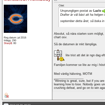
Citat:
Ursprungligen postat av
Lazlo
Drafter är väl bäst att ha helgen i
september detta året, så boka in
Absolut, så nära starten som möjligt,
chart osv.
Reg.datum: jul 2016
Inlägg: 290
Sharp$
: 80
Så de datumen är mkt lämpliga.
lite trist att det är ngn dag 
Familjen kommer se lite av mig i höst.
Med vänlig hälsning, MOTM
__________________
"Winning is great, sure, but if you are
learning how to lose. Nobody goes und
crushing defeat, and go on to win ag