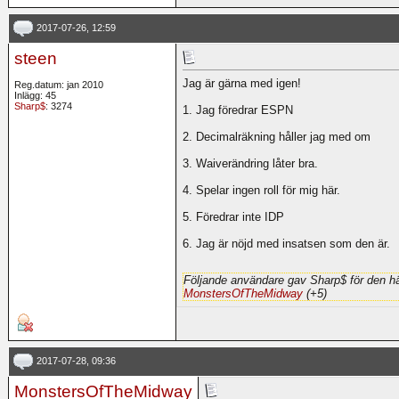
2017-07-26, 12:59
steen
Jag är gärna med igen!
Reg.datum: jan 2010
Inlägg: 45
Sharp$
: 3274
1. Jag föredrar ESPN
2. Decimalräkning håller jag med om
3. Waiverändring låter bra.
4. Spelar ingen roll för mig här.
5. Föredrar inte IDP
6. Jag är nöjd med insatsen som den är.
Följande användare gav Sharp$ för den hä
MonstersOfTheMidway
(+5)
2017-07-28, 09:36
MonstersOfTheMidway