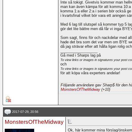
Inte så tokigt. Givetvis kommer man hellre
man kan även kämpa för att komma 10:a oc
komma 1:a eller 2:a i serien bör också ge
i kvartsfinal vilket bör vara ett aningen s
Med 6 lag till slutspel så kommer typ 5 lag 
gör det lite bättre men då får vi inga BYE'
Som sagt, finns för och nackdelar med al
hade det bra som det var men om BYE week
då jag strävar efter att hålla ligan rolig 
__________________
Gå med i Sharps lag på
To view links or images in signatures your post co
och
To view links or images in signatures your post co
för att köpa våra experters andelar!
Följande användare gav Sharp$ för den hä
MonstersOfTheMidway
(+10)
2017-07-29, 20:56
MonstersOfTheMidway
Ok, här kommer mina förslag/önskem