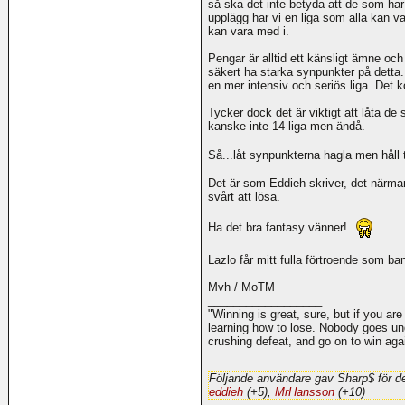
så ska det inte betyda att de som har
upplägg har vi en liga som alla kan va
kan vara med i.
Pengar är alltid ett känsligt ämne o
säkert ha starka synpunkter på detta. T
en mer intensiv och seriös liga. Det k
Tycker dock det är viktigt att låta de 
kanske inte 14 liga men ändå.
Så...låt synpunkterna hagla men h
Det är som Eddieh skriver, det närm
svårt att lösa.
Ha det bra fantasy vänner!
Lazlo får mitt fulla förtroende som ban
Mvh / MoTM
__________________
"Winning is great, sure, but if you are
learning how to lose. Nobody goes und
crushing defeat, and go on to win ag
Följande användare gav Sharp$ för d
eddieh
(+5),
MrHansson
(+10)