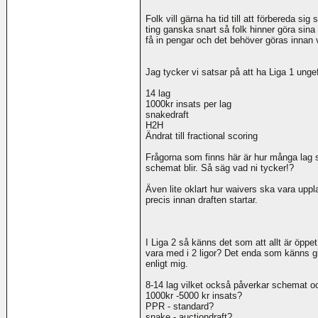
Folk vill gärna ha tid till att förbereda s
ting ganska snart så folk hinner göra sina
få in pengar och det behöver göras innan v
Jag tycker vi satsar på att ha Liga 1 ungef
14 lag
1000kr insats per lag
snakedraft
H2H
Ändrat till fractional scoring
Frågorna som finns här är hur många lag s
schemat blir. Så säg vad ni tycker!?
Även lite oklart hur waivers ska vara upp
precis innan draften startar.
I Liga 2 så känns det som att allt är öppe
vara med i 2 ligor? Det enda som känns giv
enligt mig.
8-14 lag vilket också påverkar schemat oc
1000kr -5000 kr insats?
PPR - standard?
snake - auctiondraft?