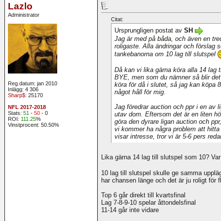
Lazlo
Administrator
Citat:
Ursprungligen postat av
SH
Jag är med på båda, och även en tredje
roligaste. Alla ändringar och förslag 
tankebanorna om 10 lag till slutspel
Då kan vi lika gärna köra alla 14 lag ti
BYE, men som du nämner så blir det
Reg.datum: jan 2010
köra för då i slutet, så jag kan köpa 8
Inlägg: 4 306
något håll för mig.
Sharp$
: 25170
Jag föredrar auction och ppr i en av li
NFL 2017-2018
Stats:
51
-
50
- 0
utav dom. Eftersom det är en liten h
ROI:
111.25
%
göra den dyrare ligan auction och ppr
Vinstprocent: 50.50%
vi kommer ha några problem att hitta
visar intresse, tror vi är 5-6 pers red
Lika gärna 14 lag till slutspel som 10? Var 
10 lag till slutspel skulle ge samma uppl
har chansen länge och det är ju roligt för f
Top 6 går direkt till kvartsfinal
Lag 7-8-9-10 spelar åttondelsfinal
11-14 går inte vidare