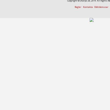
Copyright © Sharps.se, 2019. All Rights R
Regler
Kontakta
Oddsbonusar