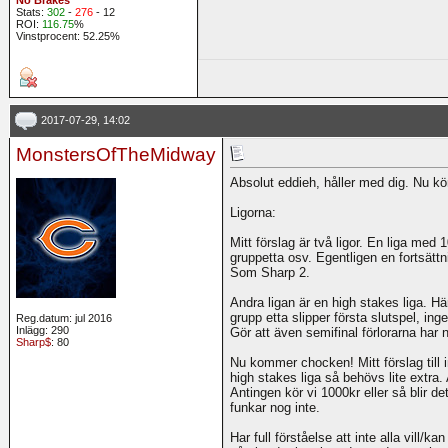
Stats:
302
-
276
- 12
ROI:
116.75
%
Vinstprocent: 52.25%
2017-07-29, 14:02
MonstersOfTheMidway
Absolut eddieh, håller med dig. Nu kör 
Ligorna:
Mitt förslag är två ligor. En liga med
gruppetta osv. Egentligen en fortsättn
Som Sharp 2.
Andra ligan är en high stakes liga. Hä
grupp etta slipper första slutspel, ing
Reg.datum: jul 2016
Inlägg: 290
Gör att även semifinal förlorarna har n
Sharp$
: 80
Nu kommer chocken! Mitt förslag till i
high stakes liga så behövs lite extra
Antingen kör vi 1000kr eller så blir de
funkar nog inte.
Har full förståelse att inte alla vill/ka