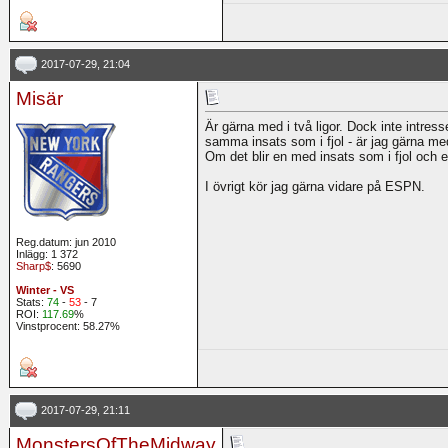
2017-07-29, 21:04
Misär
Är gärna med i två ligor. Dock inte intres
samma insats som i fjol - är jag gärna me
Om det blir en med insats som i fjol och en
I övrigt kör jag gärna vidare på ESPN.
Reg.datum: jun 2010
Inlägg: 1 372
Sharp$
: 5690
Winter - VS
Stats:
74
-
53
- 7
ROI:
117.69
%
Vinstprocent: 58.27%
2017-07-29, 21:11
MonstersOfTheMidway