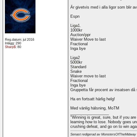
Är givetvis med i alla ligor som blir av
Espn
Liga1.
1000kr
Auction/ppr
Waiver Move to last
Reg.datum: jul 2016
Inlägg: 290
Fractional
Sharp$
: 80
Inga bye
Liga2
5000kr
Standard
Snake
Waiver move to last
Fractional
Inga bye
Gruppetta får procent av insatsen då
Ha en fortsatt härlig helg!
Med vänlig hälsning, MoTM
__________________
"Winning is great, sure, but if you are
learning how to lose. Nobody goes und
crushing defeat, and go on to win ag
Senast redigerad av MonstersOfTheMidway