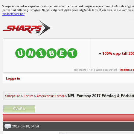
Sharps är skapad av experter inom spelbranschen och alla rankningar av operatörer på vår sida är gjor
har valt ut faller dig i smaken. När du väljer att klicka på en utgående länk på vår sida, kan vi komma 
meddelandet här
.
+
100% upp till 20
Reklamlänk | 18+ | Spela ansvarsfullt |
stodlinjen.se
Logga in
NFL Fantasy 2017 Förslag & Förbätt
Sharps.se
>
Forum
>
Amerikansk Fotboll
>
2017-07-18, 04:54