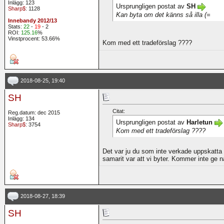
Inlägg: 123
Ursprungligen postat av
SH
Sharp$
: 1128
Kan byta om det känns så illa (=
Innebandy 2012/13
Stats:
22
-
19
- 2
ROI:
125.16
%
Vinstprocent: 53.66%
Kom med ett tradeförslag ????
2018-08-25, 19:40
SH
Citat:
Reg.datum: dec 2015
Inlägg: 134
Ursprungligen postat av
Harletun
Sharp$
: 3754
Kom med ett tradeförslag ????
Det var ju du som inte verkade uppskatta 
samarit var att vi byter. Kommer inte ge n
2018-08-27, 18:39
SH