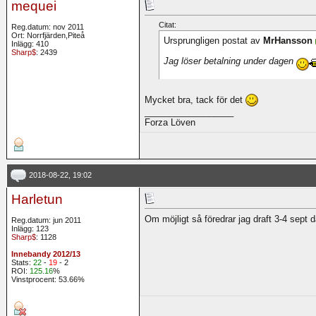
mequei
Citat:
Reg.datum: nov 2011
Ort: Norrfjärden,Piteå
Ursprungligen postat av
MrHansson
Inlägg: 410
Sharp$
: 2439
Jag löser betalning under dagen
Mycket bra, tack för det
__________________
Forza Löven
2018-08-22, 19:02
Harletun
Om möjligt så föredrar jag draft 3-4 sept
Reg.datum: jun 2011
Inlägg: 123
Sharp$
: 1128
Innebandy 2012/13
Stats:
22
-
19
- 2
ROI:
125.16
%
Vinstprocent: 53.66%