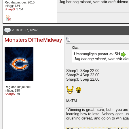
Jag har nog missat, vart står draft-tiderna 
Reg.datum: dec 2015
Inlägg: 134
Sharp$
: 3754
2018-08-27, 18:42
MonstersOfTheMidway
Citat:
Ursprungligen postat av
SH
Jag har nog missat, vart står draf
Sharp1: 3Sep 22.00
Sharp2: 4Sep 22.00
Sharp3: 5Sep 22.00.
Reg.datum: jul 2016
Inlägg: 290
Sharp$
: 79
MoTM
__________________
"Winning is great, sure, but if you are
learning how to lose. Nobody goes und
crushing defeat, and go on to win ag