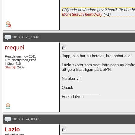
Följande användare gav Sharp$ för den hä
MonstersOfTheMidway
(+1)
2018-08-23, 10:40
mequei
Japp, alla har nu betalat, bra jobbat alla!
Reg.datum: nov 2011
Ort: Norrfjärden,Piteå
Inlägg: 410
Lazlo sköter som sagt lottningen av draf
Sharp$
: 2439
att göra klart ligan på ESPN.
Nu åker vi!
Quack
__________________
Forza Löven
2018-08-24, 09:43
Lazlo
Administrator