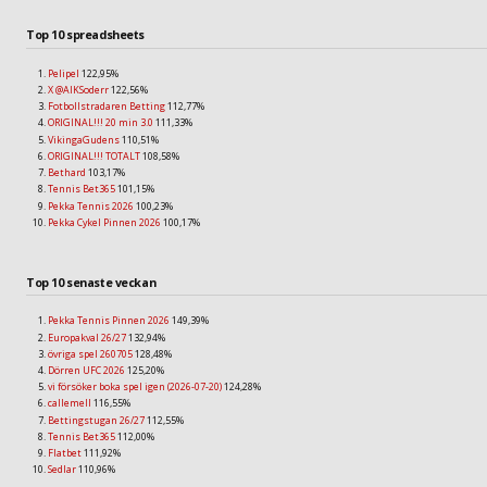
Top 10 spreadsheets
Pelipel
122,95%
X @AIKSoderr
122,56%
Fotbollstradaren Betting
112,77%
ORIGINAL!!! 20 min 3.0
111,33%
VikingaGudens
110,51%
ORIGINAL!!! TOTALT
108,58%
Bethard
103,17%
Tennis Bet365
101,15%
Pekka Tennis 2026
100,23%
Pekka Cykel Pinnen 2026
100,17%
Top 10 senaste veckan
Pekka Tennis Pinnen 2026
149,39%
Europakval 26/27
132,94%
övriga spel 260705
128,48%
Dörren UFC 2026
125,20%
vi försöker boka spel igen (2026-07-20)
124,28%
callemell
116,55%
Bettingstugan 26/27
112,55%
Tennis Bet365
112,00%
Flatbet
111,92%
Sedlar
110,96%