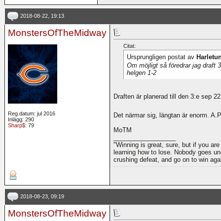
2018-08-22, 19:13
MonstersOfTheMidway
Citat:
Ursprungligen postat av
Harletu
Om möjligt så föredrar jag draft
helgen 1-2
Draften är planerad till den 3:e sep 2
Reg.datum: jul 2016
Det närmar sig, längtan är enorm. A.P 
Inlägg: 290
Sharp$
: 79
MoTM
__________________
"Winning is great, sure, but if you are
learning how to lose. Nobody goes und
crushing defeat, and go on to win ag
2018-08-23, 09:19
MonstersOfTheMidway