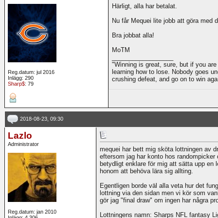
Härligt, alla har betalat.
Nu får Mequei lite jobb att göra med d
Bra jobbat alla!
MoTM
__________________
"Winning is great, sure, but if you are
learning how to lose. Nobody goes und
Reg.datum: jul 2016
Inlägg: 290
crushing defeat, and go on to win ag
Sharp$
: 79
2018-08-23, 09:30
Lazlo
Administrator
mequei har bett mig sköta lottningen av dra
eftersom jag har konto hos randompicker d
betydligt enklare för mig att sätta upp en l
honom att behöva lära sig allting.
Egentligen borde väl alla veta hur det funge
lottning via den sidan men vi kör som vanl
gör jag "final draw" om ingen har några pro
Reg.datum: jan 2010
Lottningens namn: Sharps NFL fantasy Liga
Inlägg: 4 306