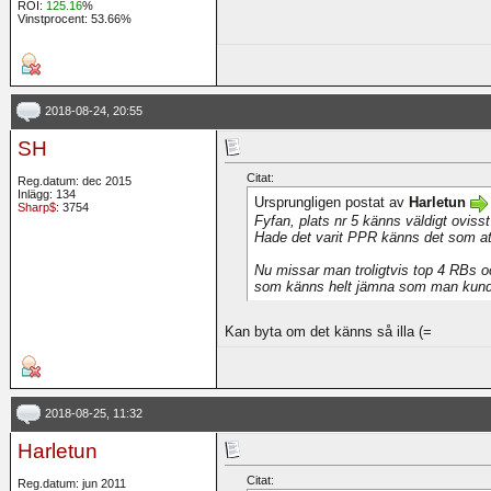
ROI:
125.16
%
Vinstprocent: 53.66%
2018-08-24, 20:55
SH
Citat:
Reg.datum: dec 2015
Inlägg: 134
Ursprungligen postat av
Harletun
Sharp$
: 3754
Fyfan, plats nr 5 känns väldigt oviss
Hade det varit PPR känns det som at
Nu missar man troligtvis top 4 RBs o
som känns helt jämna som man kunde 
Kan byta om det känns så illa (=
2018-08-25, 11:32
Harletun
Citat:
Reg.datum: jun 2011