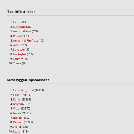
Top 10 flest rekar
Lazlo
(423)
LuckySam
(386)
maximalvinst
(377)
Bollbet
(175)
AmaerildeRimfrost
(173)
robfri
(162)
Lukasoe
(160)
Hockeybet
(105)
CalPrim
(75)
Tomte
(70)
Mest ryggad i spreadsheet
forbidden_closet
(49884)
GOWI
(31015)
Daniel
(28696)
boored
(23076)
Victor
(22370)
Inside
(21121)
motsi
(18652)
Pacman
(18297)
axel
(17035)
Lazlo
(16154)