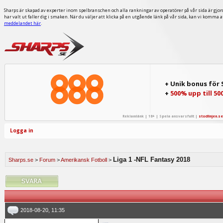
Sharps är skapad av experter inom spelbranschen och alla rankningar av operatörer på vår sida är gjor
har valt ut faller dig i smaken. När du väljer att klicka på en utgående länk på vår sida, kan vi komma 
meddelandet här
.
+ Unik bonus för
+
500% upp till 50
Reklamlänk | 18+ | Spela ansvarsfullt |
stodlinjen.se
Logga in
Liga 1 -NFL Fantasy 2018
Sharps.se
>
Forum
>
Amerikansk Fotboll
>
2018-08-20, 11:35