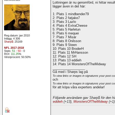
Lottningen är nu genomförd, ni hittar resul
lägger även in det här:
1: Plats 1 mindbender79
2: Plats 2 fatjake7
3: Plats 3 Lazlo
4: Plats 4 ExtraCheese
5: Plats 5 Harletun
6: Plats 6 mequei
Reg.datum: jan 2010
7: Plats 7 Misär
Inlägg: 4 306
8: Plats 8 Onilsson
Sharp$
: 25169
9: Plats 9 Steen
NFL 2017-2018
10: Plats 10 BroderH
Stats:
51
-
50
- 0
11: Plats 11 MrHansson
ROI:
111.25
%
12: Plats 12 SH
Vinstprocent: 50.50%
13: Plats 13 eddieh
14: Plats 14 MonstersOfTheMidway
__________________
Gå med i Sharps lag på
To view links or images in signatures your post co
och
To view links or images in signatures your post co
för att köpa våra experters andelar!
Följande användare gav Sharp$ för den hä
eddieh
(+13),
MonstersOfTheMidway
(+1)