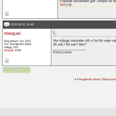
Följande användare gav Sharp$ för d
SH
(+5)
2018-08-30, 10:48
mequei
Hur många sekunder vill vi ha för varje val
Reg.datum: nov 2011
Ort: Norrfjärden,Piteå
45 sek? 60 sek? Mer?
Inlägg: 410
__________________
Sharp$
: 2439
Forza Löven
«
Föregående ämne
|
Nästa ämn