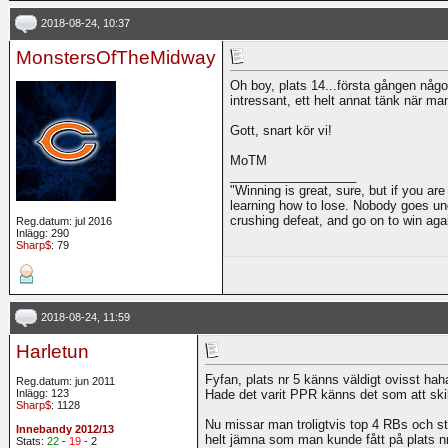
2018-08-24, 10:37
MonstersOfTheMidway
Oh boy, plats 14...första gången någo
intressant, ett helt annat tänk när man
Gott, snart kör vi!
MoTM
__________________
"Winning is great, sure, but if you are
learning how to lose. Nobody goes und
crushing defeat, and go on to win ag
Reg.datum: jul 2016
Inlägg: 290
Sharp$
: 79
2018-08-24, 11:59
Harletun
Fyfan, plats nr 5 känns väldigt ovisst hah
Reg.datum: jun 2011
Inlägg: 123
Hade det varit PPR känns det som att ski
Sharp$
: 1128
Nu missar man troligtvis top 4 RBs och s
Innebandy 2012/13
helt jämna som man kunde fått på plats nr
Stats:
22
-
19
- 2