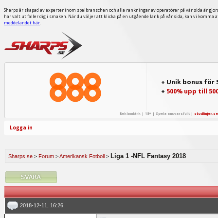
Sharps är skapad av experter inom spelbranschen och alla rankningar av operatörer på vår sida är gjor
har valt ut faller dig i smaken. När du väljer att klicka på en utgående länk på vår sida, kan vi komma 
meddelandet här
.
+ Unik bonus för
+
500% upp till 50
Reklamlänk | 18+ | Spela ansvarsfullt |
stodlinjen.se
Logga in
Liga 1 -NFL Fantasy 2018
Sharps.se
>
Forum
>
Amerikansk Fotboll
>
2018-12-11, 16:26