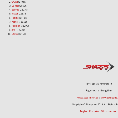
GOWI
(31015)
Daniel
(28696)
boored
(23076)
Victor
(22373)
Inside
(21121)
motsi
(18652)
Pacman
(18297)
axel
(17035)
Lazlo
(16154)
18+ | Spela ansvarsfullt
Regler och villkor gäller
www.stodlinjen.se
|
www.spelpaus.
Copyright © Sharps.se, 2019. All Rights R
Regler
Kontakta
Oddsbonusar