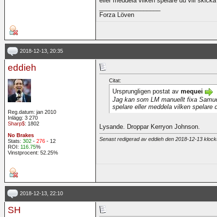
eller meddela vilken spelare du vill skicka ti
__________________
Forza Löven
2018-12-13, 20:35
eddieh
Citat:
Ursprungligen postat av
mequei
Jag kan som LM manuellt fixa Samuels
spelare eller meddela vilken spelare du 
Reg.datum: jan 2010
Inlägg: 3 270
Sharp$
: 1802
Lysande. Droppar Kerryon Johnson.
No Brakes
Senast redigerad av eddieh den 2018-12-13 kloc
Stats:
302
-
276
- 12
ROI:
116.75
%
Vinstprocent: 52.25%
2018-12-13, 22:10
SH