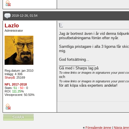
2018-12-26, 01:54
Lazlo
Administrator
Jag är bortrest även i år vid denna tidpu
prisutbetalningarna förrän efter nyår.
Samtliga pristagare i alla 3 ligorna får s
mig.
God fortsättning...
__________________
Gå med i Sharps lag på
Reg.datum: jan 2010
To view links or images in signatures your post co
Inlägg: 4 306
och
Sharp$
: 25169
To view links or images in signatures your post co
NFL 2017-2018
för att köpa våra experters andelar!
Stats:
51
-
50
- 0
ROI:
111.25
%
Vinstprocent: 50.50%
«
Föregående ämne
|
Nästa ämn