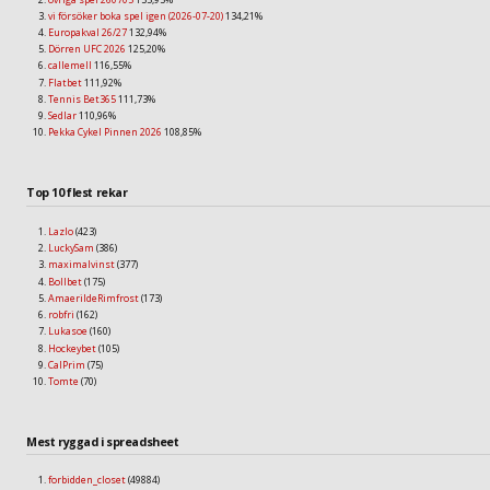
vi försöker boka spel igen (2026-07-20)
134,21%
Europakval 26/27
132,94%
Dörren UFC 2026
125,20%
callemell
116,55%
Flatbet
111,92%
Tennis Bet365
111,73%
Sedlar
110,96%
Pekka Cykel Pinnen 2026
108,85%
Top 10 flest rekar
Lazlo
(423)
LuckySam
(386)
maximalvinst
(377)
Bollbet
(175)
AmaerildeRimfrost
(173)
robfri
(162)
Lukasoe
(160)
Hockeybet
(105)
CalPrim
(75)
Tomte
(70)
Mest ryggad i spreadsheet
forbidden_closet
(49884)