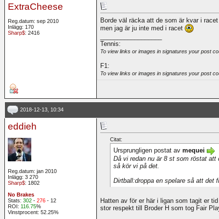
ExtraCheese
Borde väl räcka att de som är kvar i racet
Reg.datum: sep 2010
Inlägg: 170
men jag är ju inte med i racet
Sharp$
: 2416
__________________
Tennis:
To view links or images in signatures your post co
F1:
To view links or images in signatures your post co
2018-12-13, 10:34
eddieh
Citat:
Ursprungligen postat av
mequei
Då vi redan nu är 8 st som röstat att d
så kör vi på det.
Reg.datum: jan 2010
Inlägg: 3 270
Dirtball:droppa en spelare så att det 
Sharp$
: 1802
No Brakes
Hatten av för er här i ligan som tagit er tid 
Stats:
302
-
276
- 12
ROI:
116.75
%
stor respekt till Broder H som tog Fair Play
Vinstprocent: 52.25%