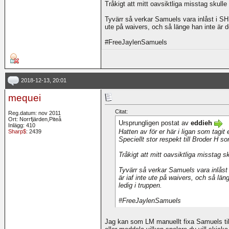
Tråkigt att mitt oavsiktliga misstag skull
Tyvärr så verkar Samuels vara inlåst i SH:s
ute på waivers, och så länge han inte är de
#FreeJaylenSamuels
2018-12-13, 20:01
mequei
Citat:
Reg.datum: nov 2011
Ort: Norrfjärden,Piteå
Ursprungligen postat av
eddieh
Inlägg: 410
Hatten av för er här i ligan som tagit er
Sharp$
: 2439
Speciellt stor respekt till Broder H so
Tråkigt att mitt oavsiktliga misstag s
Tyvärr så verkar Samuels vara inlåst i
är iaf inte ute på waivers, och så läng
ledig i truppen.
#FreeJaylenSamuels
Jag kan som LM manuellt fixa Samuels til