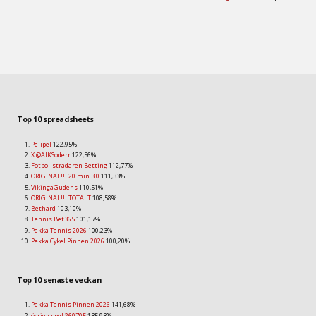
Top 10 spreadsheets
Pelipel
122,95%
X @AIKSoderr
122,56%
Fotbollstradaren Betting
112,77%
ORIGINAL!!! 20 min 3.0
111,33%
VikingaGudens
110,51%
ORIGINAL!!! TOTALT
108,58%
Bethard
103,10%
Tennis Bet365
101,17%
Pekka Tennis 2026
100,23%
Pekka Cykel Pinnen 2026
100,20%
Top 10 senaste veckan
Pekka Tennis Pinnen 2026
141,68%
övriga spel 260705
135,93%