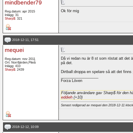
mindbender79
Ok för mig
Reg.datum: apr 2015
Inlägg: 31
Sharp$
: 321
2018-12-11, 17:51
mequei
Då vi redan nu är 8 st som röstat att det är
Reg.datum: nov 2011
Ort: Norrfjärden,Piteå
på det.
Inlägg: 410
Sharp$
: 2439
Dirtball:droppa en spelare så att det finns
__________________
Forza Löven
Följande användare gav Sharp$ för den hä
eddieh
(+10)
Senast redigerad av mequei den 2018-12-11 klo
2018-12-12, 10:09