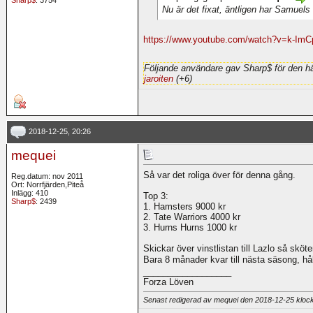
Nu är det fixat, äntligen har Samuels
https://www.youtube.com/watch?v=k-Im
Följande användare gav Sharp$ för den hä
jaroiten
(+6)
2018-12-25, 20:26
mequei
Så var det roliga över för denna gång.
Reg.datum: nov 2011
Ort: Norrfjärden,Piteå
Inlägg: 410
Top 3:
Sharp$
: 2439
1. Hamsters 9000 kr
2. Tate Warriors 4000 kr
3. Hurns Hurns 1000 kr
Skickar över vinstlistan till Lazlo så sköt
Bara 8 månader kvar till nästa säsong, hål
__________________
Forza Löven
Senast redigerad av mequei den 2018-12-25 klo