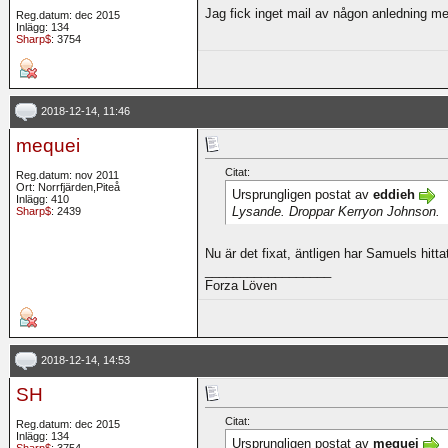
Jag fick inget mail av någon anledning me
Reg.datum: dec 2015
Inlägg: 134
Sharp$
: 3754
2018-12-14, 11:46
mequei
Citat:
Reg.datum: nov 2011
Ort: Norrfjärden,Piteå
Ursprungligen postat av
eddieh
Inlägg: 410
Lysande. Droppar Kerryon Johnson.
Sharp$
: 2439
Nu är det fixat, äntligen har Samuels hit
__________________
Forza Löven
2018-12-14, 14:53
SH
Citat:
Reg.datum: dec 2015
Inlägg: 134
Ursprungligen postat av
mequei
Sharp$
: 3754