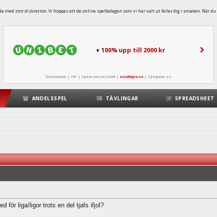
 med stor diskretion. Vi hoppas att de online spelbolagen som vi har valt ut faller dig i smaken. När du 
+
100% upp till 2000 kr
Reklamlänk | 18+ | Spela ansvarsfullt |
stodlinjen.se
|
Spelpaus.se
ANDELSSPEL
TÄVLINGAR
SPREADSHEET
för liga/ligor trots en del tjafs ifjol?