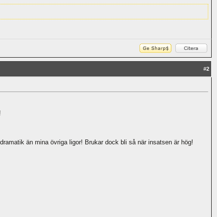
#
2
!
 dramatik än mina övriga ligor! Brukar dock bli så när insatsen är hög!