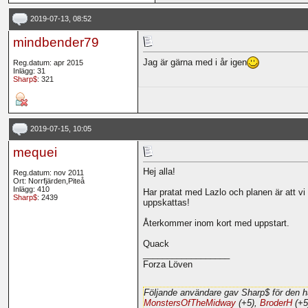
2019-07-13, 08:52
mindbender79
Jag är gärna med i år igen
Reg.datum: apr 2015
Inlägg: 31
Sharp$
: 321
2019-07-15, 10:05
mequei
Hej alla!
Reg.datum: nov 2011
Ort: Norrfjärden,Piteå
Inlägg: 410
Har pratat med Lazlo och planen är att vi
Sharp$
: 2439
uppskattas!
Återkommer inom kort med uppstart.
Quack
__________________
Forza Löven
Följande användare gav Sharp$ för den h
MonstersOfTheMidway
(+5),
BroderH
(+5