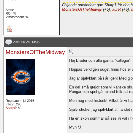
Följande användare gav Sharp$ för den h
MonstersOfTheMidway
(+5),
Juret
(+5),
Stats:
-
-
ROI:
%
Vinstprocent: %
2019-06-24, 14:36
MonstersOfTheMidway
Hej Broder och alla gamla ”kollegor”!
Hoppas verkligen suget finns hos er an
Jag är självklart på i år igen! Meq gjo
En del små grejor som vi kanske skull
Pengar och spel går ibland folk att re
Men nog med historik! Vilket år vi ha
Reg.datum: jul 2016
Inlägg: 290
Sharp$
: 80
Själv sticker jag självklart till lan
Ha en skön sommar så ses vi väl i hö
Mvh /J
__________________