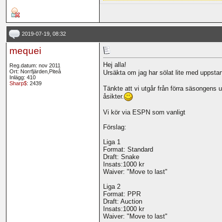
2019-07-19, 08:32
mequei
Hej alla!
Reg.datum: nov 2011
Ort: Norrfjärden,Piteå
Ursäkta om jag har sölat lite med uppsta
Inlägg: 410
Sharp$
: 2439
Tänkte att vi utgår från förra säsongen
åsikter.
Vi kör via ESPN som vanligt
Förslag:
Liga 1
Format: Standard
Draft: Snake
Insats:1000 kr
Waiver: "Move to last"
Liga 2
Format: PPR
Draft: Auction
Insats:1000 kr
Waiver: "Move to last"