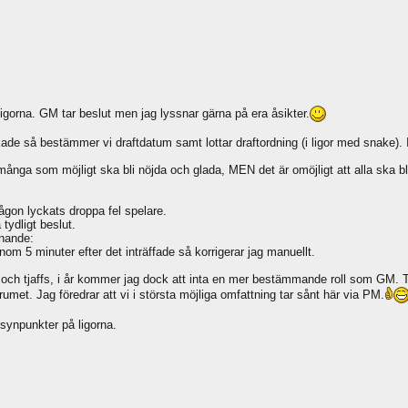
 ligorna. GM tar beslut men jag lyssnar gärna på era åsikter.
ikade så bestämmer vi draftdatum samt lottar draftordning (i ligor med snak
nga som möjligt ska bli nöjda och glada, MEN det är omöjligt att alla ska bli
 någon lyckats droppa fel spelare.
tydligt beslut.
knande:
nom 5 minuter efter det inträffade så korrigerar jag manuellt.
h tjaffs, i år kommer jag dock att inta en mer bestämmande roll som GM. Tror d
umet. Jag föredrar att vi i största möjliga omfattning tar sånt här via PM.
synpunkter på ligorna.