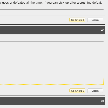
dy goes undefeated all the time. If you can pick up after a crushing defeat,
#
3
#
4