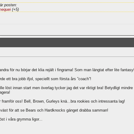
är posten:
mequei
(+5)
dra för nu börjar det klia rejält i fingrarna! Som man längtat efter lite fantasy
rde ett bra jobb ifjol, speciellt som första års ”coach”!
e löst innan start men överlag tycker jag det var riktigt bra! Betydligt mindre
agera!
r framför oss! Bell, Brown, Gurleys knä...bra rookies och intressanta lag!
det i väst för att se Bears och Hardknocks gänget drabba samman!
st i våra grymma ligor...