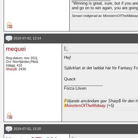
"Winning is great, sure, but if you ar
and go on to win again, you are goi
Senast redigerad av MonstersOfTheMidway
2019-07-02, 12:14
mequei
Hej!
Reg.datum: nov 2011
Ort: Norrfjärden,Piteå
Inlägg: 410
Självklart är det laddat här för Fantasy Fo
Sharp$
: 2439
Quack
__________________
Forza Löven
Följande användare gav Sharp$ för den h
MonstersOfTheMidway
(+5)
2019-07-02, 13:20