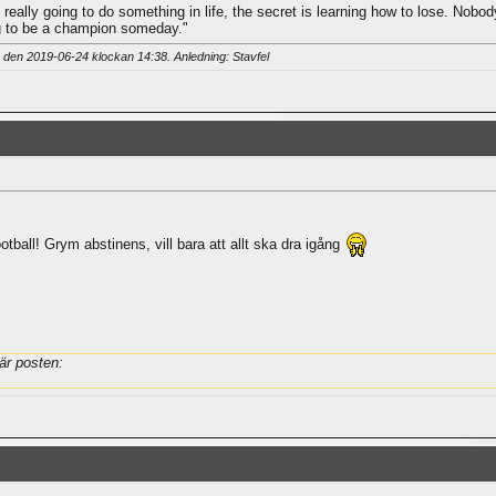
e really going to do something in life, the secret is learning how to lose. Nobo
ng to be a champion someday."
 den 2019-06-24 klockan
14:38
. Anledning: Stavfel
otball! Grym abstinens, vill bara att allt ska dra igång
är posten: