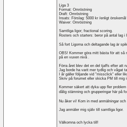
Liga 3
Format: Omröstning
Draft: Omröstning
Insats: Förslag: 5000 kr /enligt önskemål
Waiver: Omröstning
Samtliga ligor; fractional scoring.
Rosters och starters: beror på antal lag i
Så fort Ligorna och deltagande lag är sp
OBS! Kommer göra mitt bästa för att så må
på en vuxen nivå .
Förra året blev det en del tjaffs efter att
Jag borde ha varit mer tydlig och vågat ta 
I år gäller följande vid "missclick" eller li
Skriv på forumet eller skicka PM till mig i
Kommer säkert att dyka upp fler problem oc
dålig stämning och grupperingar här på for
Nu åker vi! Kom in med anmälningar och 
Jag anmäler mig själv till samtliga ligor.
Välkomna och lycka till!