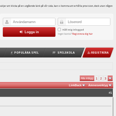
väljer att klicka på en utgående länk på vår sida, kan vi komma att erhålla provision, dock utan någon
Håll mig inloggad
Logga in
Inget konto?
Registrera dig här
POPULÄRA SPEL
SPELSKOLA
REGISTRERA
Alla inlägg
1
2
3
LinkBack
Ämnesverktyg
#
1