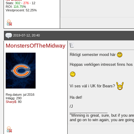
Stats:
302
-
276
- 12
ROI:
116.75
%
Vinstprocent: 52.25%
2019-07-12, 20:40
MonstersOfTheMidway
Riktigt semester mood här
Hoppas verkligen intresset finns hos E
Vi ses väl i UK för Bears?
Reg.datum: jul 2016
Ha det!
Inlägg: 290
Sharp$
: 80
/J
__________________
"Winning is great, sure, but if you ar
and go on to win again, you are goi