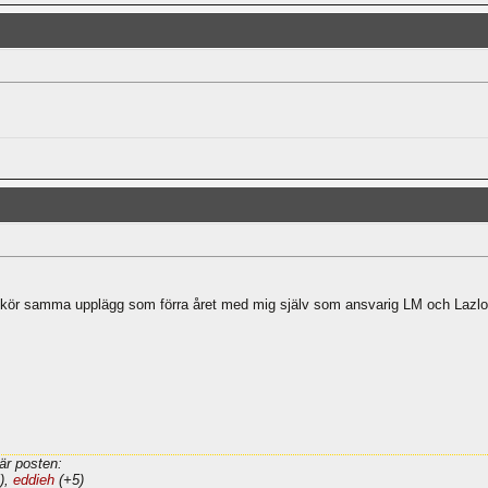
 kör samma upplägg som förra året med mig själv som ansvarig LM och Lazlo so
är posten:
),
eddieh
(+5)