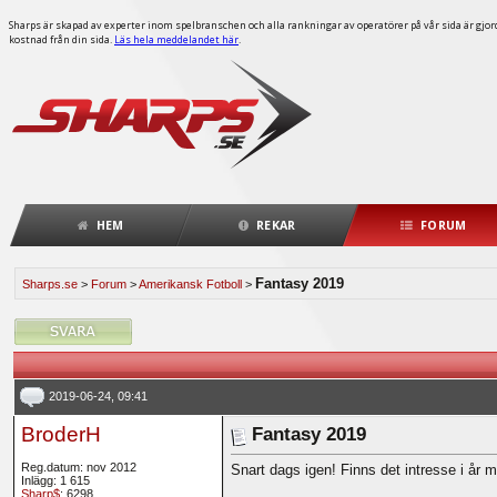
Sharps är skapad av experter inom spelbranschen och alla rankningar av operatörer på vår sida är gjorda
kostnad från din sida.
Läs hela meddelandet här
.
HEM
REKAR
FORUM
Fantasy 2019
Sharps.se
>
Forum
>
Amerikansk Fotboll
>
2019-06-24, 09:41
BroderH
Fantasy 2019
Reg.datum: nov 2012
Snart dags igen! Finns det intresse i år med 
Inlägg: 1 615
Sharp$
: 6298