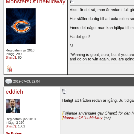
MonstersOfTheMidway
Visst är det så, man är redan i full 
Hur ställer du dig till att axla rolle
Finns det något man kan hjälpa till me
Ha det gott!
/J
__________________
Reg.datum: jul 2016
Inlägg: 290
"Winning is great, sure, but if you ar
Sharp$
: 80
and go on to win again, you are goi
2019-07-03, 22:04
eddieh
Härligt att tråden redan är igång. Ju tidiga
Följande användare gav Sharp$ för den h
MonstersOfTheMidway
(+5)
Reg.datum: jan 2010
Inlägg: 3 270
Sharp$
: 1802
No Brakes