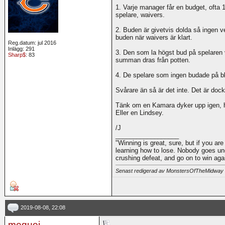
1. Varje manager får en budget, ofta
spelare, waivers.
2. Buden är givetvis dolda så ingen 
buden när waivers är klart.
Reg.datum: jul 2016
Inlägg: 291
3. Den som la högst bud på spelaren v
Sharp$
: 83
summan dras från potten.
4. De spelare som ingen budade på bli
Svårare än så är det inte. Det är doc
Tänk om en Kamara dyker upp igen, hu
Eller en Lindsey.
/J
__________________
"Winning is great, sure, but if you are
learning how to lose. Nobody goes und
crushing defeat, and go on to win ag
Senast redigerad av MonstersOfTheMidway
2019-08-08, 22:08
mequei