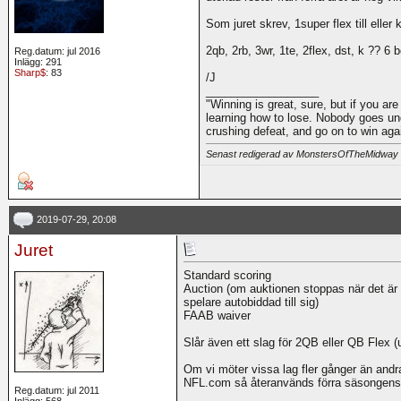
Som juret skrev, 1super flex till eller
2qb, 2rb, 3wr, 1te, 2flex, dst, k ?? 6 
Reg.datum: jul 2016
Inlägg: 291
Sharp$
: 83
/J
__________________
"Winning is great, sure, but if you are
learning how to lose. Nobody goes und
crushing defeat, and go on to win ag
Senast redigerad av MonstersOfTheMidway
2019-07-29, 20:08
Juret
Standard scoring
Auction (om auktionen stoppas när det är 
spelare autobiddad till sig)
FAAB waiver
Slår även ett slag för 2QB eller QB Flex 
Om vi möter vissa lag fler gånger än andra
NFL.com så återanvänds förra säsongens
Reg.datum: jul 2011
__________________
Inlägg: 568