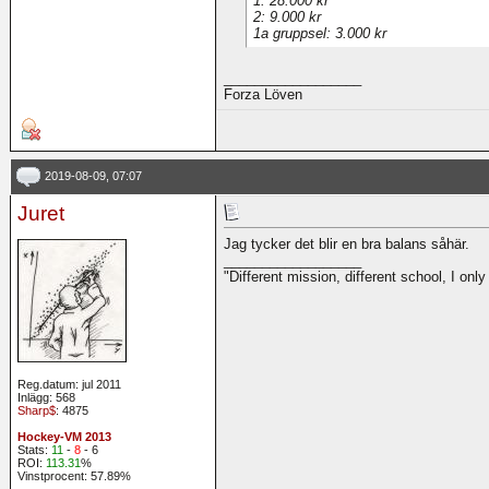
1: 28.000 kr
2: 9.000 kr
1a gruppsel: 3.000 kr
__________________
Forza Löven
2019-08-09, 07:07
Juret
Jag tycker det blir en bra balans såhär.
__________________
"Different mission, different school, I onl
Reg.datum: jul 2011
Inlägg: 568
Sharp$
: 4875
Hockey-VM 2013
Stats:
11
-
8
- 6
ROI:
113.31
%
Vinstprocent: 57.89%