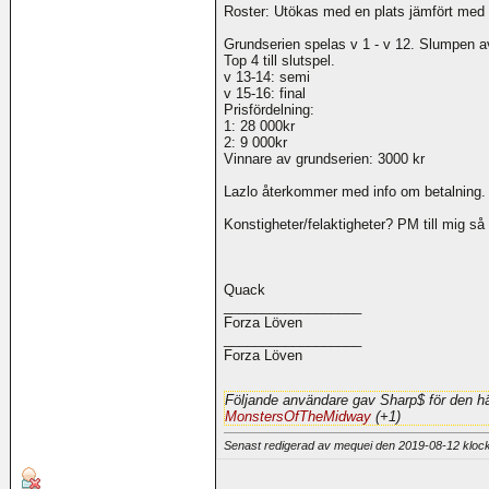
Roster: Utökas med en plats jämfört med 
Grundserien spelas v 1 - v 12. Slumpen a
Top 4 till slutspel.
v 13-14: semi
v 15-16: final
Prisfördelning:
1: 28 000kr
2: 9 000kr
Vinnare av grundserien: 3000 kr
Lazlo återkommer med info om betalning.
Konstigheter/felaktigheter? PM till mig så 
Quack
__________________
Forza Löven
__________________
Forza Löven
Följande användare gav Sharp$ för den hä
MonstersOfTheMidway
(+1)
Senast redigerad av mequei den 2019-08-12 klo