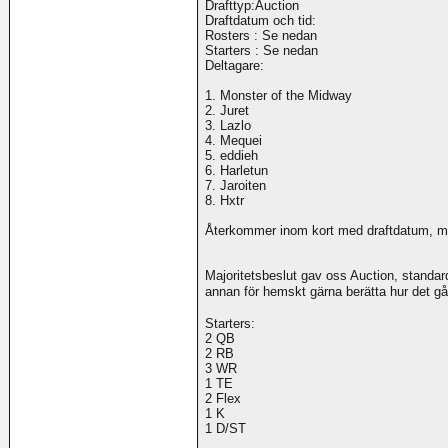
Drafttyp:Auction
Draftdatum och tid:
Rosters : Se nedan
Starters : Se nedan
Deltagare:
1. Monster of the Midway
2. Juret
3. Lazlo
4. Mequei
5. eddieh
6. Harletun
7. Jaroiten
8. Hxtr
Återkommer inom kort med draftdatum, må
Majoritetsbeslut gav oss Auction, standa
annan för hemskt gärna berätta hur det går
Starters:
2 QB
2 RB
3 WR
1 TE
2 Flex
1 K
1 D/ST