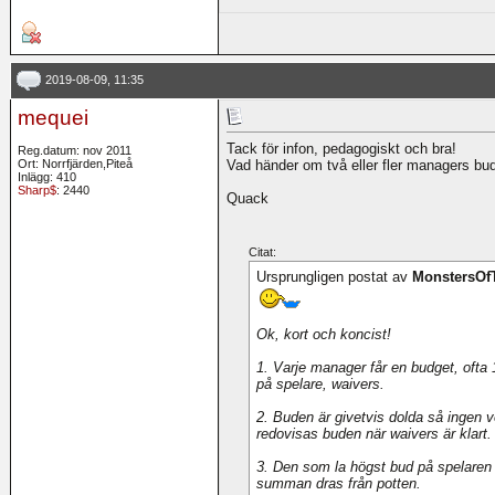
2019-08-09, 11:35
mequei
Tack för infon, pedagogiskt och bra!
Reg.datum: nov 2011
Ort: Norrfjärden,Piteå
Vad händer om två eller fler managers bud
Inlägg: 410
Sharp$
: 2440
Quack
Citat:
Ursprungligen postat av
MonstersOf
Ok, kort och koncist!
1. Varje manager får en budget, ofta
på spelare, waivers.
2. Buden är givetvis dolda så ingen 
redovisas buden när waivers är klart.
3. Den som la högst bud på spelaren 
summan dras från potten.