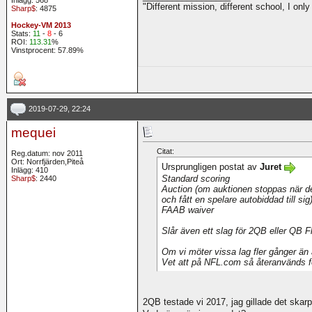
"Different mission, different school, I onl
Sharp$
: 4875
Hockey-VM 2013
Stats:
11
-
8
- 6
ROI:
113.31
%
Vinstprocent: 57.89%
2019-07-29, 22:24
mequei
Citat:
Reg.datum: nov 2011
Ort: Norrfjärden,Piteå
Ursprungligen postat av
Juret
Inlägg: 410
Standard scoring
Sharp$
: 2440
Auction (om auktionen stoppas när de
och fått en spelare autobiddad till sig
FAAB waiver
Slår även ett slag för 2QB eller QB F
Om vi möter vissa lag fler gånger än 
Vet att på NFL.com så återanvänds 
2QB testade vi 2017, jag gillade det skar