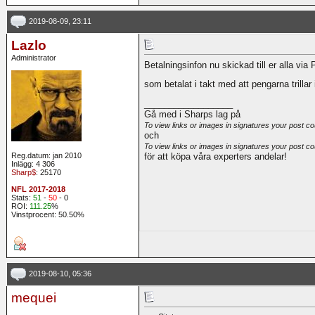
2019-08-09, 23:11
Lazlo
Administrator
Betalningsinfon nu skickad till er alla vi
som betalat i takt med att pengarna trillar
__________________
Gå med i Sharps lag på
To view links or images in signatures your post co
och
To view links or images in signatures your post co
Reg.datum: jan 2010
för att köpa våra experters andelar!
Inlägg: 4 306
Sharp$
: 25170
NFL 2017-2018
Stats:
51
-
50
- 0
ROI:
111.25
%
Vinstprocent: 50.50%
2019-08-10, 05:36
mequei