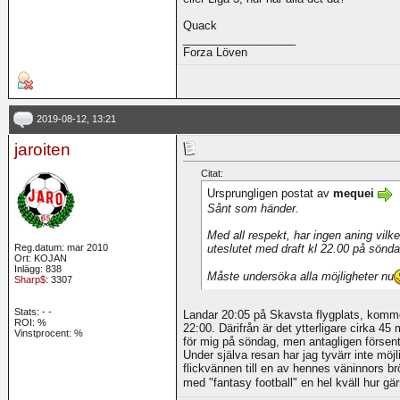
Quack
__________________
Forza Löven
2019-08-12, 13:21
jaroiten
Citat:
Ursprungligen postat av
mequei
Sånt som händer.
Med all respekt, har ingen aning vilk
uteslutet med draft kl 22.00 på sö
Reg.datum: mar 2010
Ort: KOJAN
Inlägg: 838
Måste undersöka alla möjligheter nu
Sharp$
: 3307
Stats:
-
-
Landar 20:05 på Skavsta flygplats, komme
ROI:
%
22:00. Därifrån är det ytterligare cirka 4
Vinstprocent: %
för mig på söndag, men antagligen försent 
Under själva resan har jag tyvärr inte möjl
flickvännen till en av hennes väninnors brö
med "fantasy football" en hel kväll hur gär