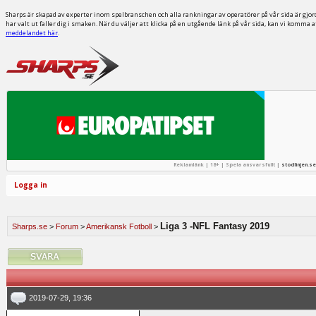
Sharps är skapad av experter inom spelbranschen och alla rankningar av operatörer på vår sida är gjor
har valt ut faller dig i smaken. När du väljer att klicka på en utgående länk på vår sida, kan vi komma 
meddelandet här
.
Reklamlänk | 18+ | Spela ansvarsfullt |
stodlinjen.se
Logga in
Liga 3 -NFL Fantasy 2019
Sharps.se
>
Forum
>
Amerikansk Fotboll
>
2019-07-29, 19:36