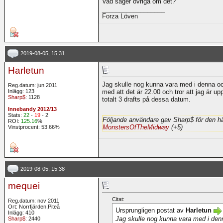
Vad säger övriga om det?
__________________
Forza Löven
2019-08-05, 15:31
Harletun
Jag skulle nog kunna vara med i denna ocks
Reg.datum: jun 2011
Inlägg: 123
med att det är 22.00 och tror att jag är u
Sharp$
: 1128
totalt 3 drafts på dessa datum.
Innebandy 2012/13
Stats:
22
-
19
- 2
Följande användare gav Sharp$ för den hä
ROI:
125.16
%
MonstersOfTheMidway
(+5)
Vinstprocent: 53.66%
2019-08-05, 15:38
mequei
Citat:
Reg.datum: nov 2011
Ort: Norrfjärden,Piteå
Ursprungligen postat av
Harletun
Inlägg: 410
Jag skulle nog kunna vara med i denn
Sharp$
: 2440