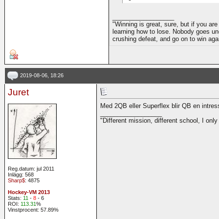
__________________
"Winning is great, sure, but if you are
learning how to lose. Nobody goes und
crushing defeat, and go on to win ag
2019-08-06, 18:26
Juret
Med 2QB eller Superflex blir QB en intressa
__________________
"Different mission, different school, I onl
Reg.datum: jul 2011
Inlägg: 568
Sharp$
: 4875
Hockey-VM 2013
Stats:
11
-
8
- 6
ROI:
113.31
%
Vinstprocent: 57.89%