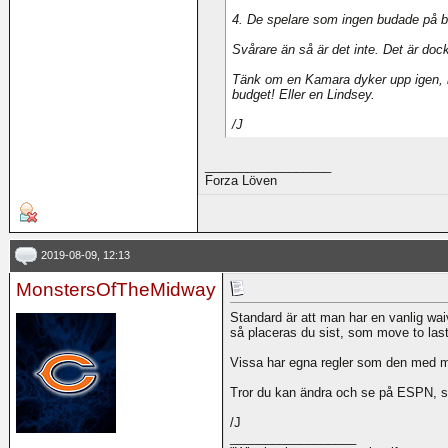
4. De spelare som ingen budade på bl
Svårare än så är det inte. Det är doc
Tänk om en Kamara dyker upp igen, h
budget! Eller en Lindsey.
/J
__________________
Forza Löven
2019-08-09, 12:13
MonstersOfTheMidway
Standard är att man har en vanlig wa
så placeras du sist, som move to last
Vissa har egna regler som den med m
Tror du kan ändra och se på ESPN, så
/J
__________________