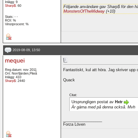
Inlägg: 9
Sharp$
: 60
Följande användare gav Sharp$ för den hä
MonstersOfTheMidway
(+10)
Stats:
-
-
ROI:
%
Vinstprocent: %
2019-08-09, 13:50
mequei
Fantastiskt, kul att höra. Jag skriver upp
Reg.datum: nov 2011
Ort: Norrfjärden,Piteå
Inlägg: 410
Quack
Sharp$
: 2440
Citat:
Ursprungligen postat av
Hxtr
Är gärna med på denna också. Mvh
__________________
Forza Löven