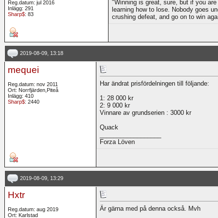
"Winning is great, sure, but if you are
Reg.datum: jul 2016
Inlägg: 291
learning how to lose. Nobody goes und
Sharp$
: 83
crushing defeat, and go on to win ag
2019-08-09, 13:18
mequei
Har ändrat prisfördelningen till följande:
Reg.datum: nov 2011
Ort: Norrfjärden,Piteå
Inlägg: 410
1: 28 000 kr
Sharp$
: 2440
2: 9 000 kr
Vinnare av grundserien : 3000 kr
Quack
__________________
Forza Löven
2019-08-09, 13:29
Hxtr
Är gärna med på denna också. Mvh
Reg.datum: aug 2019
Ort: Karlstad