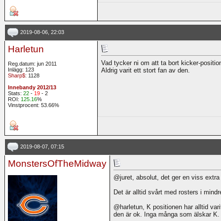
2019-08-06, 22:03
Harletun
Vad tycker ni om att ta bort kicker-position
Reg.datum: jun 2011
Inlägg: 123
Aldrig varit ett stort fan av den.
Sharp$
: 1128
Innebandy 2012/13
Stats:
22
-
19
- 2
ROI:
125.16
%
Vinstprocent: 53.66%
2019-08-07, 07:15
MonstersOfTheMidway
@juret, absolut, det ger en viss extr
Det är alltid svårt med rosters i mindr
@harletun, K positionen har alltid var
den är ok. Inga många som älskar K.