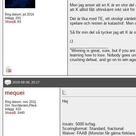
Men jag anser att en K är en stor del 
att K alltid fått oförskämt mkt skit för
Reg.datum: jul 2016
Inlägg: 291
Det är lika med TE, ett otroligt värdel
Sharp$
: 83
spelare och resten är katastrof. Men 
Så för min del så tycker jag att K är 
/J
__________________
"Winning is great, sure, but if you are
learning how to lose. Nobody goes und
crushing defeat, and go on to win ag
2019-08-08, 20:17
mequei
Hej
Reg.datum: nov 2011
Ort: Norrfjärden,Piteå
Inlägg: 410
Sharp$
: 2440
Insats: 5000 kr/lag.
Scoringformat: Standard, fractional
Waiver: FAAB (Monster får gärna förklara n