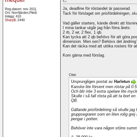
Ja, deadline för röstandet är passerad.
Reg.datum: nov 2011
Ort: Norrfjärden,Piteå
Tack för förslaget om prisfördelningen, 
Inlägg: 410
Sharp$
: 2440
Vad gäller starters, kände direkt att lösni
I mina tankar utgår jag från förra årets:
2 rb, 2 wr, 2 flex, 1 qb.
Kan tycka att 2 qb behövs för att göra pos
dimension. Men sen? Behövs det ändring? O
Kan det räcka med att utöka rosters för att
Kom gärna med förslag.
Citat:
Ursprungligen postat av
Harletun
Kanske lite försent men röstar på 0.5
Och blir inte 3 extra spelare lite mycke
Skulle i så fall rösta på att ta bort e
QB.
Gällande prisfördelning så skulle jag 
gruppsegraren som en liten rolig grej a
pengar i potten.
Behöver inte vara någon större summ