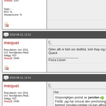
Sharp$
: 3307
Stats:
-
-
ROI:
%
Vinstprocent: %
2019-08-12, 12:12
mequei
Glöm allt ni hört om drafttid, kört ihop sig
Reg.datum: nov 2011
Ort: Norrfjärden,Piteå
Quack
Inlägg: 410
__________________
Sharp$
: 2440
Forza Löven
2019-08-12, 12:14
mequei
Citat:
Reg.datum: nov 2011
Ort: Norrfjärden,Piteå
Ursprungligen postat av
jaroiten
Inlägg: 410
Förlåt, jag har missat den omröstning
Sharp$
: 2440
bortrest torsdag-söndag så kan alltså 