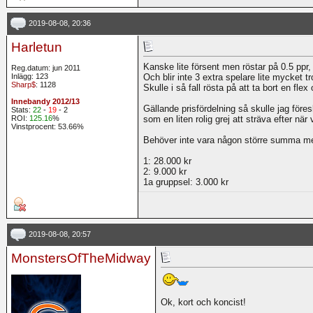
2019-08-08, 20:36
Harletun
Kanske lite försent men röstar på 0.5 ppr
Reg.datum: jun 2011
Inlägg: 123
Och blir inte 3 extra spelare lite mycket tro
Sharp$
: 1128
Skulle i så fall rösta på att ta bort en fl
Innebandy 2012/13
Gällande prisfördelning så skulle jag föres
Stats:
22
-
19
- 2
ROI:
125.16
%
som en liten rolig grej att sträva efter när
Vinstprocent: 53.66%
Behöver inte vara någon större summa me
1: 28.000 kr
2: 9.000 kr
1a gruppsel: 3.000 kr
2019-08-08, 20:57
MonstersOfTheMidway
Ok, kort och koncist!