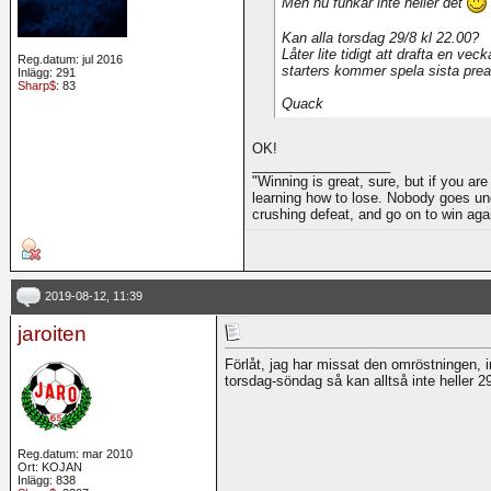
Men nu funkar inte heller det
Kan alla torsdag 29/8 kl 22.00?
Låter lite tidigt att drafta en ve
Reg.datum: jul 2016
starters kommer spela sista pre
Inlägg: 291
Sharp$
: 83
Quack
OK!
__________________
"Winning is great, sure, but if you are
learning how to lose. Nobody goes und
crushing defeat, and go on to win ag
2019-08-12, 11:39
jaroiten
Förlåt, jag har missat den omröstningen, i
torsdag-söndag så kan alltså inte heller 2
Reg.datum: mar 2010
Ort: KOJAN
Inlägg: 838