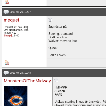
2019-07-29, 19:37
mequei
Jag röstar på:
Reg.datum: nov 2011
Ort: Norrfjärden,Piteå
Inlägg: 410
Scoring: standard
Sharp$
: 2440
Draft: auction
Waiver: move to last
Quack
__________________
Forza Löven
2019-07-29, 19:48
MonstersOfTheMidway
Half-PPR
Auction
FAAB
Utökad starting lineup är önskvärt. Fö
utökad roster från förra året är nog vik