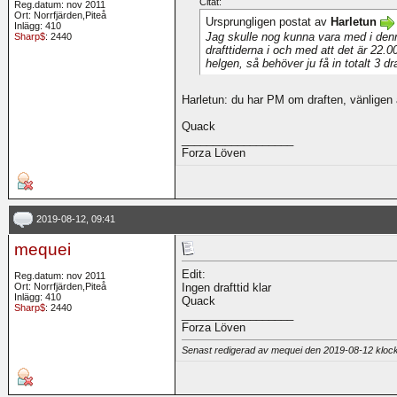
Citat:
Reg.datum: nov 2011
Ort: Norrfjärden,Piteå
Ursprungligen postat av
Harletun
Inlägg: 410
Jag skulle nog kunna vara med i denn
Sharp$
: 2440
drafttiderna i och med att det är 22.0
helgen, så behöver ju få in totalt 3 d
Harletun: du har PM om draften, vänligen
Quack
__________________
Forza Löven
2019-08-12, 09:41
mequei
Edit:
Reg.datum: nov 2011
Ort: Norrfjärden,Piteå
Ingen drafttid klar
Inlägg: 410
Quack
Sharp$
: 2440
__________________
Forza Löven
Senast redigerad av mequei den 2019-08-12 klo