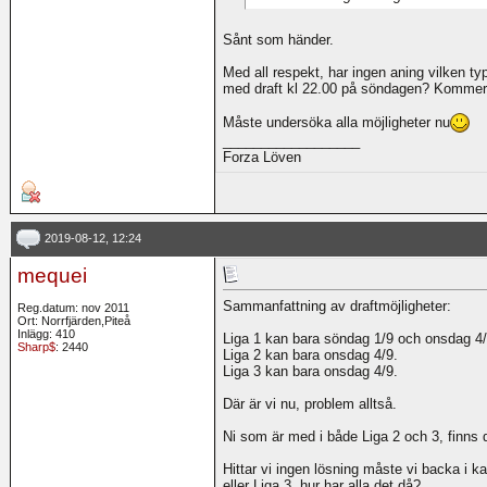
Sånt som händer.
Med all respekt, har ingen aning vilken ty
med draft kl 22.00 på söndagen? Kommer
Måste undersöka alla möjligheter nu
__________________
Forza Löven
2019-08-12, 12:24
mequei
Sammanfattning av draftmöjligheter:
Reg.datum: nov 2011
Ort: Norrfjärden,Piteå
Inlägg: 410
Liga 1 kan bara söndag 1/9 och onsdag 4/
Sharp$
: 2440
Liga 2 kan bara onsdag 4/9.
Liga 3 kan bara onsdag 4/9.
Där är vi nu, problem alltså.
Ni som är med i både Liga 2 och 3, finns
Hittar vi ingen lösning måste vi backa i k
eller Liga 3, hur har alla det då?