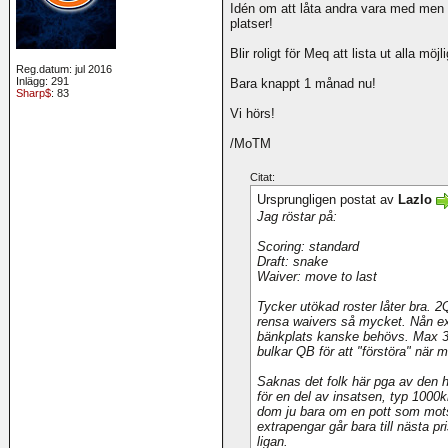
Idén om att låta andra vara med men 
platser!
Blir roligt för Meq att lista ut alla möj
Reg.datum: jul 2016
Inlägg: 291
Bara knappt 1 månad nu!
Sharp$
: 83
Vi hörs!
/MoTM
Citat:
Ursprungligen postat av
Lazlo
Jag röstar på:
Scoring: standard
Draft: snake
Waiver: move to last
Tycker utökad roster låter bra. 2Q
rensa waivers så mycket. Nån ext
bänkplats kanske behövs. Max 3Q
bulkar QB för att "förstöra" när
Saknas det folk här pga av den h
för en del av insatsen, typ 1000kr
dom ju bara om en pott som mots
extrapengar går bara till nästa p
ligan.