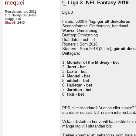
mequei
Liga 3 -NFL Fantasy 2019
Reg.datum: nov 2011
Liga 3
Ort: Norrfjärden,Piteå
Inlägg: 410
Insats: 5000 kr/lag,
går att diskuteras
Sharp$
: 2440
Scoringformat: Omröstning, fractional
Waiver: Omröstning
Drafttyp:Omröstning
Draftdatum och tid:
Rosters : Som 2018
Starters : Som 2018 (2 flex),
går att disk
Deltagare:
1.
Monster of the Midway - bet
2.
Juret - bet
3.
Lazlo - bet
4.
Mequei - bet
5.
eddieh - bet
6.
Harletun - bet
7.
Jaroiten - bet
8.
Hxtr - bet
PPR eller standard? Auction eller snake
era röster senast 7/8, ni som inte röstat d
Vi kan diskutera hur vi vill ha prisfördelni
många lag vi i slutändan blir.
Trejder kommer att behandlas som förra 