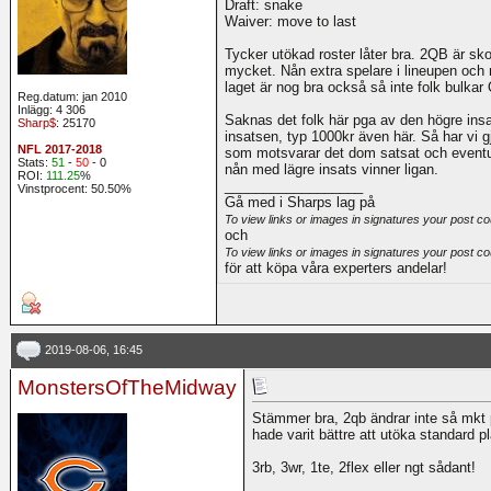
Draft: snake
Waiver: move to last
Tycker utökad roster låter bra. 2QB är sko
mycket. Nån extra spelare i lineupen oc
laget är nog bra också så inte folk bulkar
Reg.datum: jan 2010
Inlägg: 4 306
Saknas det folk här pga av den högre insat
Sharp$
: 25170
insatsen, typ 1000kr även här. Så har vi gj
NFL 2017-2018
som motsvarar det dom satsat och eventuel
Stats:
51
-
50
- 0
nån med lägre insats vinner ligan.
ROI:
111.25
%
__________________
Vinstprocent: 50.50%
Gå med i Sharps lag på
To view links or images in signatures your post co
och
To view links or images in signatures your post co
för att köpa våra experters andelar!
2019-08-06, 16:45
MonstersOfTheMidway
Stämmer bra, 2qb ändrar inte så mkt 
hade varit bättre att utöka standard p
3rb, 3wr, 1te, 2flex eller ngt sådant!