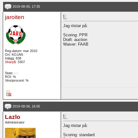
2019-08-05, 17:35
jaroiten
Jag röstar på:
Scoring: PPR
Draft: auction
Waiver: FAAB
Reg.datum: mar 2010
Ort: KOJAN
Inlägg: 838
Sharp$
: 3307
Stats:
-
-
ROI:
%
Vinstprocent: %
2019-08-06, 16:05
Lazlo
Administrator
Jag röstar på:
Scoring: standard