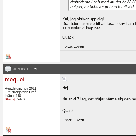
drafttiderna i och med att det är 22.0
helgen, så behöver ju få in totalt 3 d
Kul, jag skriver upp dig!
Drafttiden får vi se till att lösa, skriv här
så pusslar vi ihop nåt
Quack
__________________
Forza Löven
2019-08-05, 17:19
mequei
Hej
Reg.datum: nov 2011
Ort: Norrfjärden,Piteå
Inlägg: 410
Nu är vi 7 lag, det börjar närma sig den m
Sharp$
: 2440
Quack
__________________
Forza Löven