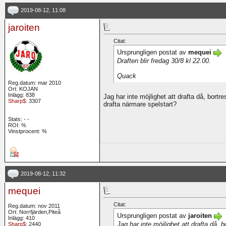
2019-08-12, 11:08
jaroiten
Citat:
Ursprungligen postat av
mequei
Draften blir fredag 30/8 kl 22.00.
Quack
Reg.datum: mar 2010
Ort: KOJAN
Inlägg: 838
Jag har inte möjlighet att drafta då, bortr
Sharp$
: 3307
drafta närmare spelstart?
Stats:
-
-
ROI:
%
Vinstprocent: %
2019-08-12, 11:32
mequei
Citat:
Reg.datum: nov 2011
Ort: Norrfjärden,Piteå
Ursprungligen postat av
jaroiten
Inlägg: 410
Jag har inte möjlighet att drafta då, 
Sharp$
: 2440