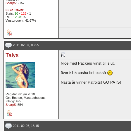
Sharp$
: 2157
Luke Travar
Stats:
90
-
126
- 1
ROI:
125.81
%
Vinstprocent: 41.67%
2011-02-07, 03:55
Talys
Nice med Packers vinst till slut.
över 51.5 casha fint också
Nästa år vinner Patroits! GO PATS!
Reg.datum: jan 2010
Ort: Boston, Massachusetts
Inlägg: 495
Sharp$
: 554
2011-02-07, 18:15