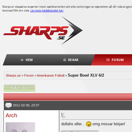
Sharps är skapad av experter inom spelbranschen och alla rankningar av operatörer på vår sida är gjorda
kostnad från din sida.
Läs hela meddelandet här
.
HEM
REKAR
FORUM
Super Bowl XLV 6/2
Sharps.se
>
Forum
>
Amerikansk Fotboll
>
2011-02-06, 23:37
Arch
dollahs eller...
omg missar början!
__________________