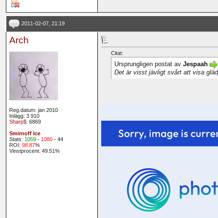
2011-02-07, 21:19
Arch
Citat:
Ursprungligen postat av
Jespaah
Det är visst jävligt svårt att visa glä
Reg.datum: jan 2010
Inlägg: 3 910
Sharp$
: 6869
Smirnoff Ice
Stats:
1059
-
1080
- 44
ROI:
98.87
%
Vinstprocent: 49.51%