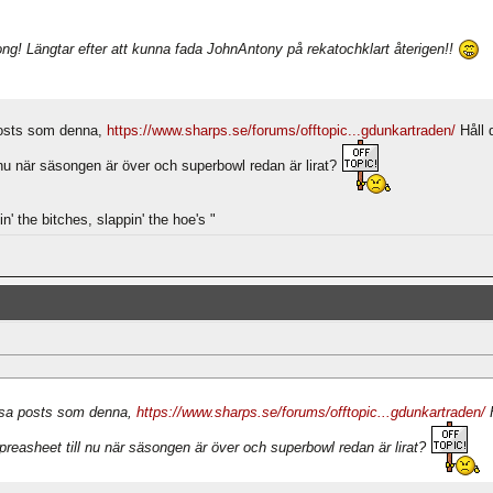
ng! Längtar efter att kunna fada JohnAntony på rekatochklart återigen!!
 posts som denna,
https://www.sharps.se/forums/offtopic...gdunkartraden/
Håll 
l nu när säsongen är över och superbowl redan är lirat?
n' the bitches, slappin' the hoe's "
lösa posts som denna,
https://www.sharps.se/forums/offtopic...gdunkartraden/
H
preasheet till nu när säsongen är över och superbowl redan är lirat?