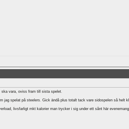
ka vara, oviss fram till sista spelet.
 jag spelat på steelers. Gick ändå plus totalt tack vare sidospelen så helt k
erload, livsfarligt mkt kalorier man trycker i sig under ett sånt här evenemang