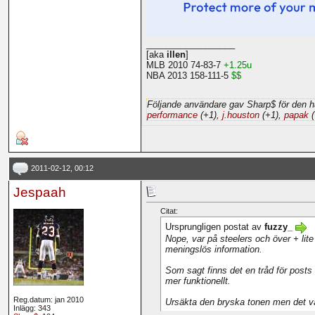
__________________
[aka
illen
]
MLB 2010 74-83-7
+1.25u
NBA 2013 158-111-5
$$
Följande användare gav Sharp$ för den h
performance
(+1),
j.houston
(+1),
papak
(
2011-02-12, 00:12
Jespaah
Citat:
Ursprungligen postat av
fuzzy_
Nope, var på steelers och över + lite
meningslös information.
Som sagt finns det en tråd för posts 
mer funktionellt.
Reg.datum: jan 2010
Ursäkta den bryska tonen men det var
Inlägg: 343