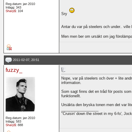
Reg.datum: jan 2010
Inlägg: 343
Sharp$
: 104
Sry
Antar du var på steelers och under.. ville 
Men men ber om ursäkt om jag förolämp
2011-02-07, 20:51
fuzzy_
Nope, var på steelers och över + lite andr
information.
Som sagt finns det en tråd för posts som 
funktionellt.
Ursäkta den bryska tonen men det var lite
__________________
"Cruisin' down the street in my 6-fo', Jocki
Reg.datum: jan 2010
Inlägg: 583
Sharp$
: 888