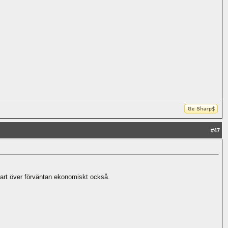
#
47
lart över förväntan ekonomiskt också.