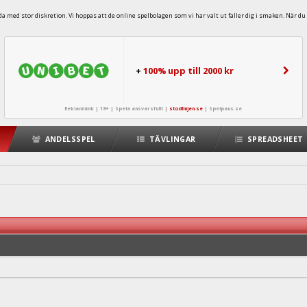
 med stor diskretion. Vi hoppas att de online spelbolagen som vi har valt ut faller dig i smaken. När du 
+
100% upp till 2000 kr
Reklamlänk | 18+ | Spela ansvarsfullt |
stodlinjen.se
|
Spelpaus.se
ANDELSSPEL
TÄVLINGAR
SPREADSHEET