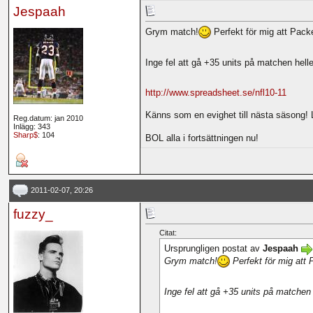
Jespaah
Grym match!
Perfekt för mig att Pack
Inge fel att gå +35 units på matchen hell
http://www.spreadsheet.se/nfl10-11
Känns som en evighet till nästa säsong! 
Reg.datum: jan 2010
Inlägg: 343
Sharp$
: 104
BOL alla i fortsättningen nu!
2011-02-07, 20:26
fuzzy_
Citat:
Ursprungligen postat av
Jespaah
Grym match!
Perfekt för mig att
Inge fel att gå +35 units på matchen 