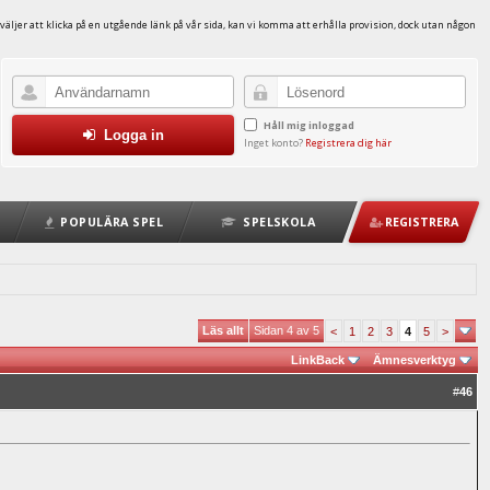
väljer att klicka på en utgående länk på vår sida, kan vi komma att erhålla provision, dock utan någon
Håll mig inloggad
Logga in
Inget konto?
Registrera dig här
POPULÄRA SPEL
SPELSKOLA
REGISTRERA
Läs allt
Sidan 4 av 5
<
1
2
3
4
5
>
LinkBack
Ämnesverktyg
#
46