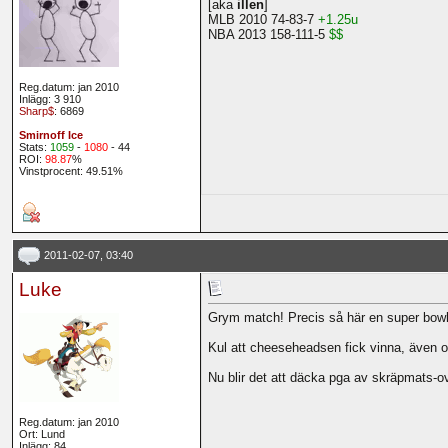
[aka
illen
]
MLB 2010 74-83-7
+1.25u
NBA 2013 158-111-5
$$
Reg.datum: jan 2010
Inlägg: 3 910
Sharp$
: 6869
Smirnoff Ice
Stats:
1059
-
1080
- 44
ROI:
98.87
%
Vinstprocent: 49.51%
2011-02-07, 03:40
Luke
Grym match! Precis så här en super bowl s
Kul att cheeseheadsen fick vinna, även om
Nu blir det att däcka pga av skräpmats-ov
Reg.datum: jan 2010
Ort: Lund
Inlägg: 84