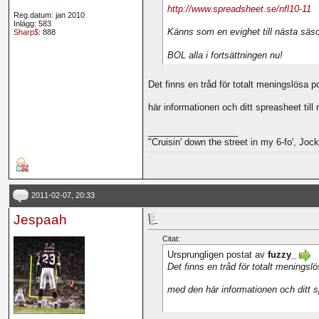
http://www.spreadsheet.se/nfl10-11
Reg.datum: jan 2010
Inlägg: 583
Känns som en evighet till nästa säso
Sharp$
: 888
BOL alla i fortsättningen nu!
Det finns en tråd för totalt meningslösa
här informationen och ditt spreasheet til
__________________
"Cruisin' down the street in my 6-fo', Jocki
2011-02-07, 20:33
Jespaah
Citat:
Ursprungligen postat av
fuzzy_
Det finns en tråd för totalt menings
med den här informationen och ditt s