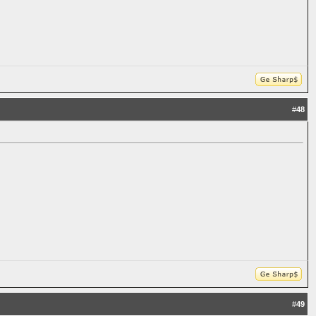
#
48
#
49