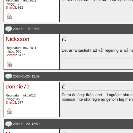
Reg.datum: aug 2017
Inlägg: 178
Sharp$
: 912
2018-01-19, 21:44
Nicksson
Reg.datum: nov 2011
Det är fantastiskt att vår regering är så h
Inlägg: 560
Sharp$
: 3177
2018-01-20, 12:39
donnie79
Detta är långt ifrån klart... Lagrådet ska
Reg.datum: okt 2012
Inlägg: 36
bonusar inte ska regleras genom lag men gen
Sharp$
: 577
2018-01-20, 12:50