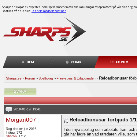
Sharps är skapad av experter inom spelbranschen och alla rankningar av operatörer på vår sida är gjorda
kostnad från din sida.
Läs hela meddelandet här
.
HEM
REKAR
FORUM
Reloadbonusar förbj
Sharps.se
>
Forum
>
Spelbolag
>
Free-spins & Erbjudanden
>
2018-01-19, 19:41
Morgan007
Reloadbonusar förbjuds 1/1
Reg.datum: jun 2016
I den nya spellag som arbetats fram och s
Inlägg: 572
går här lägre än vad utredaren ville, som 
Sharp$
: 1712