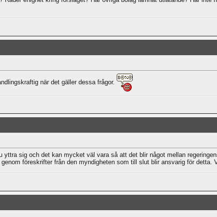
andlingskraftig när det gäller dessa frågor.
 nu yttra sig och det kan mycket väl vara så att det blir något mellan regerin
om föreskrifter från den myndigheten som till slut blir ansvarig för detta. Vi få