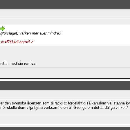
agförslaget, varken mer eller mindre?
at...m=590&dLang=SV
it in med sin remiss.
er den svenska licensen som tillräckligt fördelaktig så kan dom väl stanna kv
för skulle dom vilja flytta verksamheten till Sverige om det är dåliga villkor?