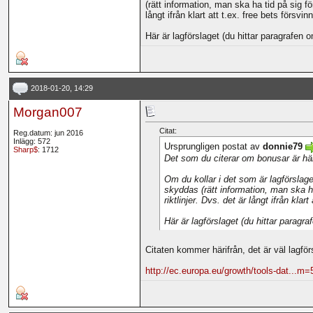
(rätt information, man ska ha tid på sig fö
långt ifrån klart att t.ex. free bets försvinn
Här är lagförslaget (du hittar paragrafen
2018-01-20, 14:29
Morgan007
Citat:
Reg.datum: jun 2016
Inlägg: 572
Ursprungligen postat av
donnie79
Sharp$
: 1712
Det som du citerar om bonusar är häm
Om du kollar i det som är lagförslag
skyddas (rätt information, man ska ha 
riktlinjer. Dvs. det är långt ifrån klart
Här är lagförslaget (du hittar parag
Citaten kommer härifrån, det är väl lagför
http://ec.europa.eu/growth/tools-dat..