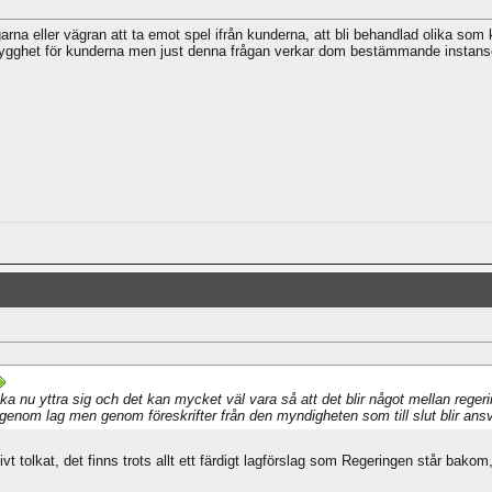
rna eller vägran att ta emot spel ifrån kunderna, att bli behandlad olika som 
ygghet för kunderna men just denna frågan verkar dom bestämmande instanser
t ska nu yttra sig och det kan mycket väl vara så att det blir något mellan re
genom lag men genom föreskrifter från den myndigheten som till slut blir ansvarig 
itivt tolkat, det finns trots allt ett färdigt lagförslag som Regeringen står bako