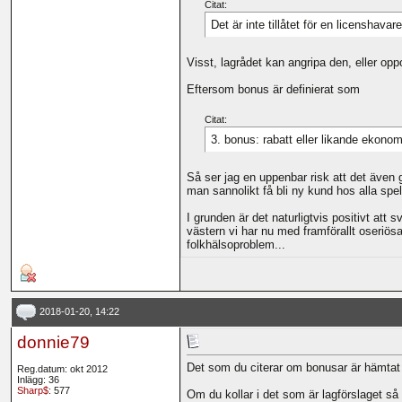
Citat:
Det är inte tillåtet för en licenshava
Visst, lagrådet kan angripa den, eller opp
Eftersom bonus är definierat som
Citat:
3. bonus: rabatt eller likande ekonomi
Så ser jag en uppenbar risk att det även g
man sannolikt få bli ny kund hos alla spe
I grunden är det naturligtvis positivt att
västern vi har nu med framförallt oseriö
folkhälsoproblem...
2018-01-20, 14:22
donnie79
Det som du citerar om bonusar är hämtat f
Reg.datum: okt 2012
Inlägg: 36
Sharp$
: 577
Om du kollar i det som är lagförslaget så