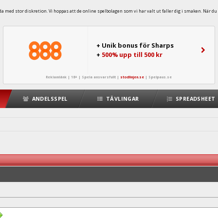
 med stor diskretion. Vi hoppas att de online spelbolagen som vi har valt ut faller dig i smaken. När du 
+ Unik bonus för Sharps
+
500% upp till 500 kr
Reklamlänk | 18+ | Spela ansvarsfullt |
stodlinjen.se
|
Spelpaus.se
ANDELSSPEL
TÄVLINGAR
SPREADSHEET