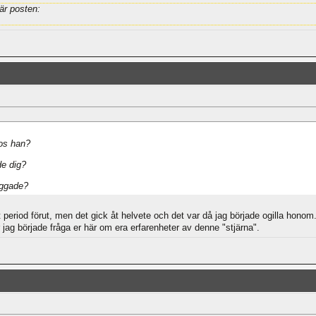
är posten:
hos han?
de dig?
yggade?
period förut, men det gick åt helvete och det var då jag började ogilla honom
jag började fråga er här om era erfarenheter av denne "stjärna".