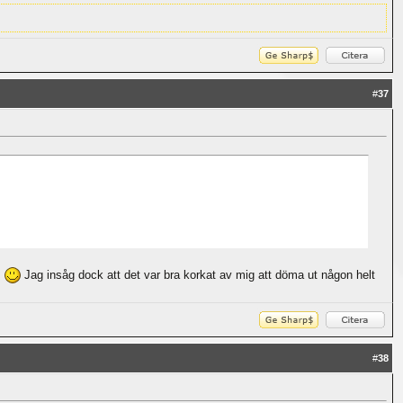
#
37
.
Jag insåg dock att det var bra korkat av mig att döma ut någon helt
#
38