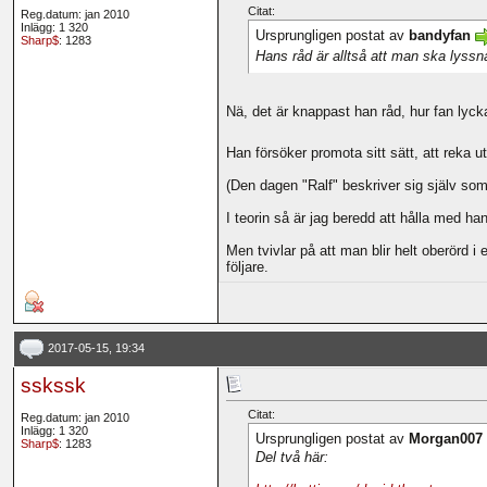
Citat:
Reg.datum: jan 2010
Inlägg: 1 320
Ursprungligen postat av
bandyfan
Sharp$
: 1283
Hans råd är alltså att man ska lyssn
Nä, det är knappast han råd, hur fan lycka
Han försöker promota sitt sätt, att reka u
(Den dagen "Ralf" beskriver sig själv som 
I teorin så är jag beredd att hålla med han
Men tvivlar på att man blir helt oberörd i
följare.
2017-05-15, 19:34
sskssk
Citat:
Reg.datum: jan 2010
Inlägg: 1 320
Ursprungligen postat av
Morgan007
Sharp$
: 1283
Del två här: