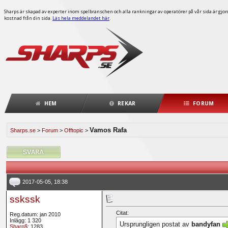
Sharps är skapad av experter inom spelbranschen och alla rankningar av operatörer på vår sida är gjorda
kostnad från din sida.
Läs hela meddelandet här
.
HEM
REKAR
FORUM
Vamos Rafa
Sharps.se
>
Forum
>
Offtopic
>
2017-05-05, 18:38
sskssk
Citat:
Reg.datum: jan 2010
Inlägg: 1 320
Ursprungligen postat av
bandyfan
Sharp$
: 1283