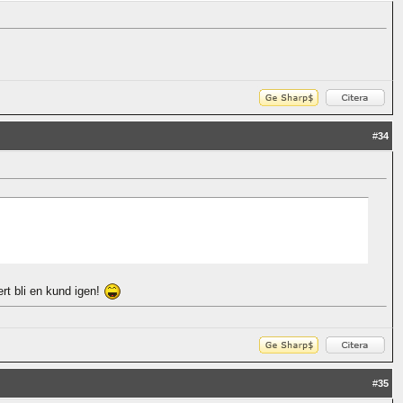
#
34
rt bli en kund igen!
#
35