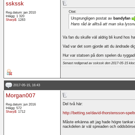
sskssk
Citat:
Reg.datum: jan 2010
Inlägg: 1 320
Ursprungligen postat av
bandyfan
Sharp$
: 1283
Hans råd är alltså att man ska lyssn
Va fan du skulle väl aldrig bli kund hos h
Vad var det som gjorde att du ändrade di
Hur var statsen på dom spelen du rygga
Senast redigerad av sskssk den 2017-05-15 klo
2017-05-15, 16:43
Morgan007
Del två här:
Reg.datum: jun 2016
Inlägg: 572
Sharp$
: 1712
http://betting.se/david-thorstensson-spelt
Måste erkänna att jag hade högre tankar om 
nackdelen är väl spreaden och oddsbörse