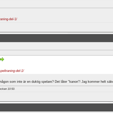
raning-del-1/
peltraning-del-1/
någon som inte är en duktig spelare? Det låter "kanon"! Jag kommer helt säke
lockan
10:50
.