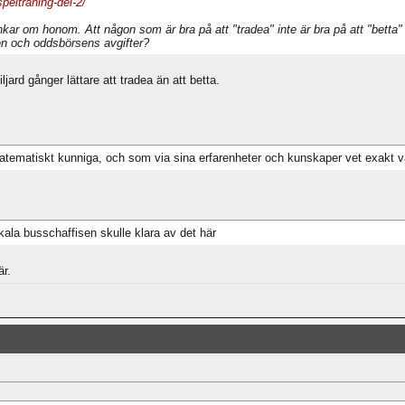
peltraning-del-2/
r om honom. Att någon som är bra på att "tradea" inte är bra på att "betta" först
en och oddsbörsens avgifter?
ljard gånger lättare att tradea än att betta.
tematiskt kunniga, och som via sina erfarenheter och kunskaper vet exakt vad e
okala busschaffisen skulle klara av det här
r.