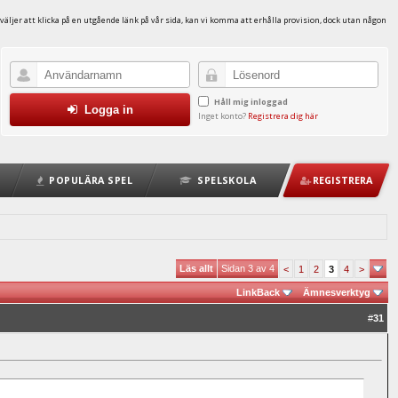
väljer att klicka på en utgående länk på vår sida, kan vi komma att erhålla provision, dock utan någon
Håll mig inloggad
Logga in
Inget konto?
Registrera dig här
POPULÄRA SPEL
SPELSKOLA
REGISTRERA
Läs allt
Sidan 3 av 4
<
1
2
3
4
>
LinkBack
Ämnesverktyg
#
31