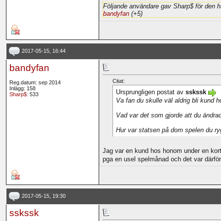
Följande användare gav Sharp$ för den h
bandyfan
(+5)
2017-05-15, 16:44
bandyfan
Citat:
Reg.datum: sep 2014
Inlägg: 158
Ursprungligen postat av
sskssk
Sharp$
: 533
Va fan du skulle väl aldrig bli kund 
Vad var det som gjorde att du ändra
Hur var statsen på dom spelen du r
Jag var en kund hos honom under en kort 
pga en usel spelmånad och det var därför 
2017-05-15, 19:30
sskssk