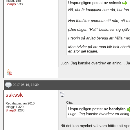
Inlägg: 158
Ursprungligen postat av
sskssk
Sharp$
: 533
Nä, det är knappast han råd, hur fan 
Han försöker promota sitt sätt, att r
(Den dagen "Ralf" beskriver sig själv
I teorin så är jag beredd att hålla me
Men tvivlar på att man blir helt ober
en stor del följare.
Lugn. Jag kanske överdrev en aning... Jag
2017-05-16, 14:39
sskssk
Citat:
Reg.datum: jan 2010
Inlägg: 1 320
Ursprungligen postat av
bandyfan
Sharp$
: 1283
Lugn. Jag kanske överdrev en aning...
Nä det kan mycket väl vara bättre att spel