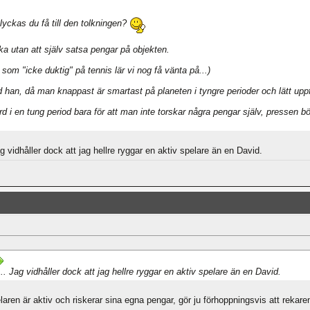
lyckas du få till den tolkningen?
eka utan att själv satsa pengar på objekten.
 som "icke duktig" på tennis lär vi nog få vänta på...)
d han, då man knappast är smartast på planeten i tyngre perioder och lätt uppfin
örd i en tung period bara för att man inte torskar några pengar själv, pressen b
 vidhåller dock att jag hellre ryggar en aktiv spelare än en David.
 Jag vidhåller dock att jag hellre ryggar en aktiv spelare än en David.
aren är aktiv och riskerar sina egna pengar, gör ju förhoppningsvis att rekare