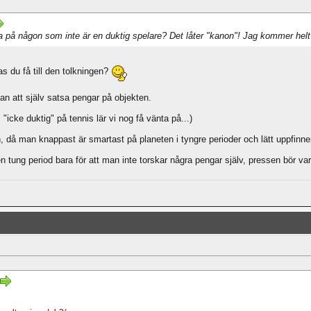
a på någon som inte är en duktig spelare? Det låter "kanon"! Jag kommer helt
s du få till den tolkningen?
tan att själv satsa pengar på objekten.
"icke duktig" på tennis lär vi nog få vänta på...)
, då man knappast är smartast på planeten i tyngre perioder och lätt uppfinner v
 en tung period bara för att man inte torskar några pengar själv, pressen bör va