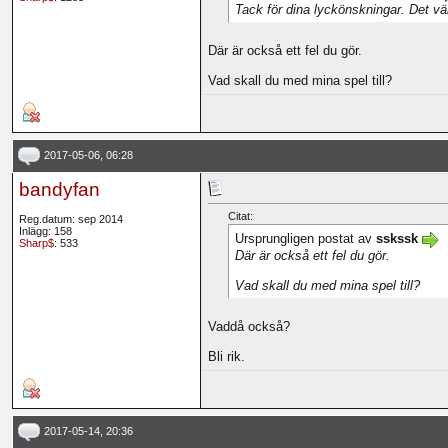
Tack för dina lyckönskningar. Det vä
Där är också ett fel du gör.
Vad skall du med mina spel till?
2017-05-06, 06:28
bandyfan
Citat:
Reg.datum: sep 2014
Inlägg: 158
Ursprungligen postat av
sskssk
Sharp$
: 533
Där är också ett fel du gör.
Vad skall du med mina spel till?
Vaddå också?
Bli rik.
2017-05-14, 20:36