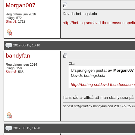
Morgan007
Davids bettingskola
Reg.datum: jun 2016
Inlägg: 572
Sharp$
: 1712
http://betting.se/david-thorstensson-spelt
2017-05-15, 10:10
bandyfan
Citat:
Reg.datum: sep 2014
Inlägg: 158
Ursprungligen postat av
Morgan007
Sharp$
: 533
Davids bettingskola
http://betting.se/david-thorstensson-s
Hans råd är alltså att man ska lyssna på 
Senast redigerad av bandyfan den 2017-05-15 k
2017-05-15, 14:20