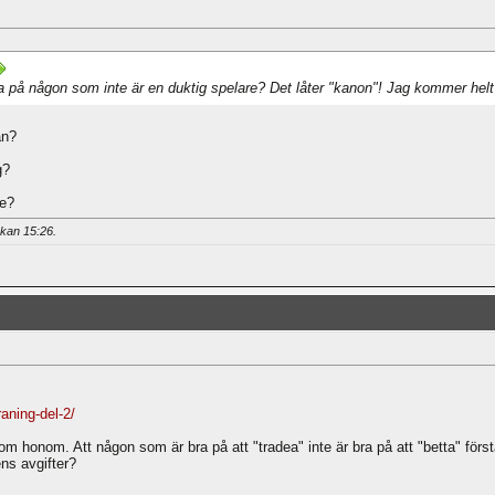
a på någon som inte är en duktig spelare? Det låter "kanon"! Jag kommer helt
an?
g?
de?
ckan
15:26
.
raning-del-2/
honom. Att någon som är bra på att "tradea" inte är bra på att "betta" förstår ja
ns avgifter?