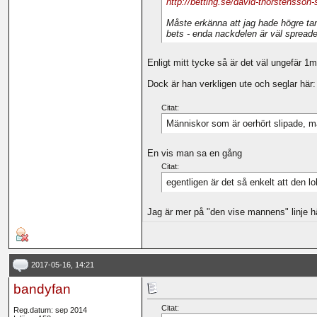
http://betting.se/david-thorstensson-s
Måste erkänna att jag hade högre tanka
bets - enda nackdelen är väl spread
Enligt mitt tycke så är det väl ungefär 1mi
Dock är han verkligen ute och seglar här:
Citat:
Människor som är oerhört slipade, ma
En vis man sa en gång
Citat:
egentligen är det så enkelt att den l
Jag är mer på "den vise mannens" linje hä
2017-05-16, 14:21
bandyfan
Citat:
Reg.datum: sep 2014