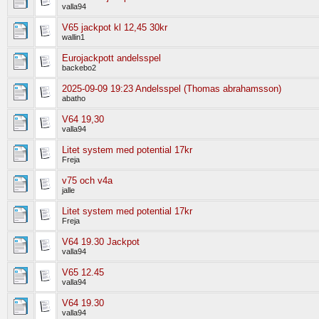
valla94
V65 jackpot kl 12,45 30kr
wallin1
Eurojackpott andelsspel
backebo2
2025-09-09 19:23 Andelsspel (Thomas abrahamsson)
abatho
V64 19,30
valla94
Litet system med potential 17kr
Freja
v75 och v4a
jalle
Litet system med potential 17kr
Freja
V64 19.30 Jackpot
valla94
V65 12.45
valla94
V64 19.30
valla94