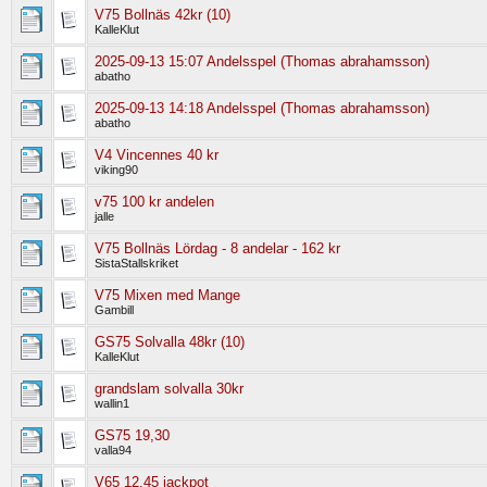
V75 Bollnäs 42kr (10)
KalleKlut
2025-09-13 15:07 Andelsspel (Thomas abrahamsson)
abatho
2025-09-13 14:18 Andelsspel (Thomas abrahamsson)
abatho
V4 Vincennes 40 kr
viking90
v75 100 kr andelen
jalle
V75 Bollnäs Lördag - 8 andelar - 162 kr
SistaStallskriket
V75 Mixen med Mange
Gambill
GS75 Solvalla 48kr (10)
KalleKlut
grandslam solvalla 30kr
wallin1
GS75 19,30
valla94
V65 12.45 jackpot