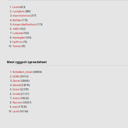
Lazlo
(423)
LuckySam
(386)
maximalvinst
(377)
Bollbet
(175)
AmaerildeRimfrost
(173)
robfri
(162)
Lukasoe
(160)
Hockeybet
(105)
CalPrim
(75)
Tomte
(70)
Mest ryggad i spreadsheet
forbidden_closet
(49884)
GOWI
(31015)
Daniel
(28696)
boored
(23076)
Victor
(22370)
Inside
(21121)
motsi
(18652)
Pacman
(18297)
axel
(17035)
Lazlo
(16154)