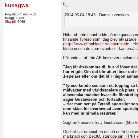
kusagwa
Reg.datum: nov 2011
2014-06-04 18:45
Damallsvenskan
Inlägg: 1 489
Sharp$
: 3466
Hittat ett intressant odds på morgondag
krisande Tyresö som idag blev utkastade 
(
http://www.aftonbladet.se/sportblade...c
klubben och de som eventuellt kan ersätta 
Följande citat från AB beskriver spelarsitu
"Jag får återkomma till hur vi löser d
hur vi gör. Om det blir att vi löser det 
1-spelare eller om det blir någon annan
"Tyresö kunde ses som ett topplag så l
målvakter med världsspelare på plats, m
allsvenska matcher kvar tills fönstret 
säger Gustavsson och fortsätter:
– Har man sett på Tyresö sportsligt so
som slåss för överlevnad även sportsli
kan med minimala resurser."
Sagt av tränaren Tony Gustafsson (
http:/
Oddset har droppat en del på de få bookie
marknad) och Bet365 stängde sin HT/FT ef