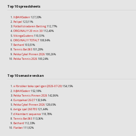
Top 10 spreadsheets
X @AIKSoderr
127,33%
Pelipel
123,11%
Fotbollstradaren Betting
112,77%
ORIGINAL!!! 20 min 3.0
112,40%
VikingaGudens
110,51%
ORIGINAL!!! TOTALT
108,94%
Bethard
103,51%
Tennis Bet365
101,28%
Pekka Cykel Pinnen 2026
100,26%
Pekka Tennis 2026
100,24%
Top 10 senaste veckan
vi försöker boka spel igen (2026-07-20)
154,15%
X @AIKSoderr
152,18%
Pekka Tennis Pinnen 2026
142,86%
Europakval 26/27
132,94%
Pekka Cykel Pinnen 2026
128,65%
övriga spel 260705
121,44%
d'Alembert sequence
118,78%
Tennis Bet365
113,36%
Bethard
112,33%
Flatbet
111,92%