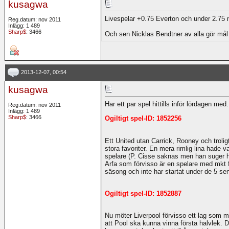
kusagwa
Livespelar +0.75 Everton och under 2.75
Reg.datum: nov 2011
Inlägg: 1 489
Sharp$
: 3466
Och sen Nicklas Bendtner av alla gör mål 
2013-12-07, 00:54
kusagwa
Har ett par spel hittills inför lördagen med.
Reg.datum: nov 2011
Inlägg: 1 489
Sharp$
: 3466
Ogiltigt spel-ID: 1852256
Ett United utan Carrick, Rooney och troli
stora favoriter. En mera rimlig lina hade va
spelare (P. Cisse saknas men han suger h
Arfa som förvisso är en spelare med mkt 
säsong och inte har startat under de 5 sen
Ogiltigt spel-ID: 1852887
Nu möter Liverpool förvisso ett lag som m
att Pool ska kunna vinna första halvlek. De