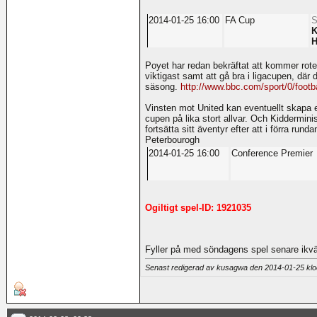
2014-01-25 16:00
FA Cup
S
K
H
Poyet har redan bekräftat att kommer roter
viktigast samt att gå bra i ligacupen, där d
säsong.
http://www.bbc.com/sport/0/footb
Vinsten mot United kan eventuellt skapa en
cupen på lika stort allvar. Och Kiddermin
fortsätta sitt äventyr efter att i förra ru
Peterbourogh
2014-01-25 16:00
Conference Premier
Ogiltigt spel-ID: 1921035
Fyller på med söndagens spel senare ikväl
Senast redigerad av kusagwa den 2014-01-25 kl