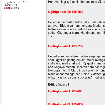
Har även lagt två spel inför veckans CL so
Reg.datum: nov 2011
Inlägg: 1 489
Sharp$
: 3466
Ogiltigt spel-ID: 1854509
Pellegrini har redan bekräftat att starte
att även BMs elva kommer vara likadan sk
bättre så även deras b-elva ska kunna slå
sedan City suger borta. Har droppat ner til
1.7
Ogiltigt spel-ID: 1856257
United är redan vidare medan seger garan
som ligger en poäng bakom möter avsågad
ställe upp med starkast möjligast manska
och Kagawa medan Donetsk som har tagit ö
foksuera mer på CL, där de var en av för
bland annat Malaga och Celtic. Oddset ligg
enbart Pinnacle som "sticker ut" med sina
Edit:
Lägger till
Ogiltigt spel-ID: 1857826
Ogiltigt spel-ID: 1857832