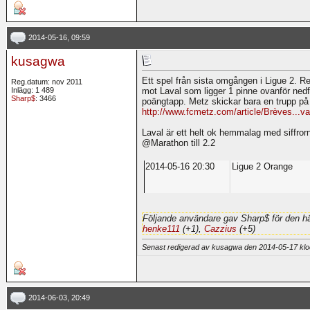
2014-05-16, 09:59
kusagwa
Ett spel från sista omgången i Ligue 2. R
Reg.datum: nov 2011
Inlägg: 1 489
mot Laval som ligger 1 pinne ovanför nedf
Sharp$
: 3466
poängtapp. Metz skickar bara en trupp p
http://www.fcmetz.com/article/Brèves...va
Laval är ett helt ok hemmalag med siffro
@Marathon till 2.2
2014-05-16 20:30
Ligue 2 Orange
Följande användare gav Sharp$ för den hä
henke111
(+1),
Cazzius
(+5)
Senast redigerad av kusagwa den 2014-05-17 kl
2014-06-03, 20:49