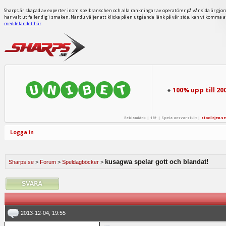
Sharps är skapad av experter inom spelbranschen och alla rankningar av operatörer på vår sida är gjor
har valt ut faller dig i smaken. När du väljer att klicka på en utgående länk på vår sida, kan vi komma 
meddelandet här
.
+
100% upp till 20
Reklamlänk | 18+ | Spela ansvarsfullt |
stodlinjen.se
Logga in
kusagwa spelar gott och blandat!
Sharps.se
>
Forum
>
Speldagböcker
>
2013-12-04, 19:55