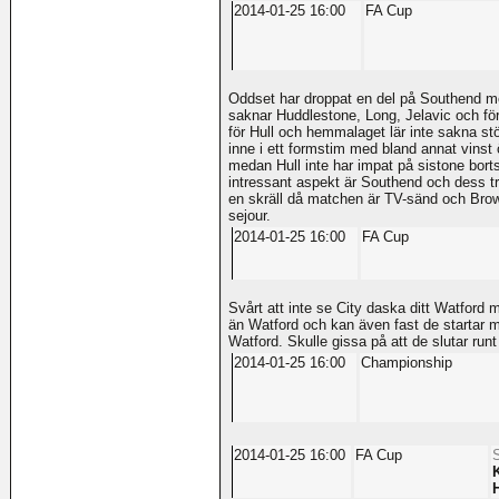
2014-01-25 16:00
FA Cup
Oddset har droppat en del på Southend men
saknar Huddlestone, Long, Jelavic och förs
för Hull och hemmalaget lär inte sakna stö
inne i ett formstim med bland annat vinst 
medan Hull inte har impat på sistone bort
intressant aspekt är Southend och dess tr
en skräll då matchen är TV-sänd och Brown
sejour.
2014-01-25 16:00
FA Cup
Svårt att inte se City daska ditt Watford m
än Watford och kan även fast de startar m
Watford. Skulle gissa på att de slutar runt
2014-01-25 16:00
Championship
2014-01-25 16:00
FA Cup