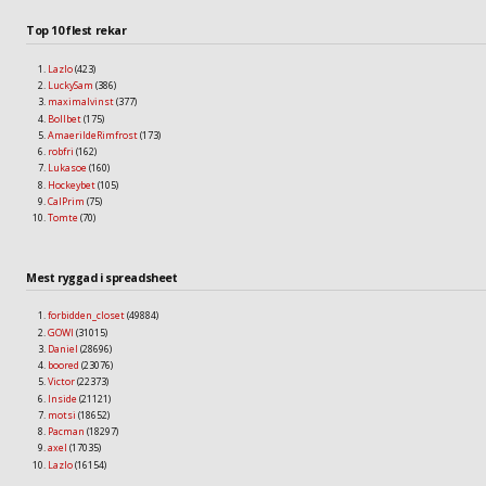
Top 10 flest rekar
Lazlo
(423)
LuckySam
(386)
maximalvinst
(377)
Bollbet
(175)
AmaerildeRimfrost
(173)
robfri
(162)
Lukasoe
(160)
Hockeybet
(105)
CalPrim
(75)
Tomte
(70)
Mest ryggad i spreadsheet
forbidden_closet
(49884)
GOWI
(31015)
Daniel
(28696)
boored
(23076)
Victor
(22373)
Inside
(21121)
motsi
(18652)
Pacman
(18297)
axel
(17035)
Lazlo
(16154)