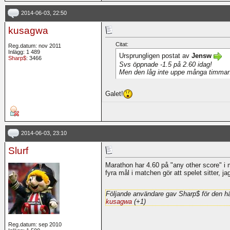
2014-06-03, 22:50
kusagwa
Citat:
Reg.datum: nov 2011
Inlägg: 1 489
Ursprungligen postat av
Jensw
Sharp$
: 3466
Svs öppnade -1.5 på 2.60 idag!
Men den låg inte uppe många timmar
Galet!
2014-06-03, 23:10
Slurf
Marathon har 4.60 på "any other score" i m
fyra mål i matchen gör att spelet sitter, j
Följande användare gav Sharp$ för den hä
kusagwa
(+1)
Reg.datum: sep 2010