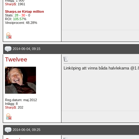
Inlägg: 1 500
Sharp$
: 1961
Sharps.se Kirtap million
Stats:
28
-
30
- 0
ROI:
105.57
%
Vinstprocent: 48.28%
2014-06-04, 09:15
Twelvee
Linköping att vinna båda halvlekarna @1.
Reg.datum: maj 2012
Inlägg: 8
Sharp$
: 202
2014-06-04, 09:25