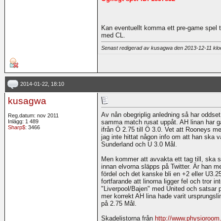
Kan eventuellt komma ett pre-game spel ti
med CL.
Senast redigerad av kusagwa den 2013-12-11 kl
2014-01-22, 18:10
kusagwa
Av nån obegriplig anledning så har oddset
Reg.datum: nov 2011
Inlägg: 1 489
samma match rusat uppåt. AH linan har gått
Sharp$
: 3466
ifrån Ö 2.75 till Ö 3.0. Vet att Rooneys 
jag inte hittat någon info om att han ska 
Sunderland och U 3.0 Mål.
Men kommer att avvakta ett tag till, ska 
innan elvorna släpps på Twitter. Är han m
fördel och det kanske bli en +2 eller U3.25
fortfarande att linorna ligger fel och tror
"Liverpool/Bajen" med United och satsar p
mer korrekt AH lina hade varit ursprungslin
på 2.75 Mål.
Skadelistorna från
http://www.physioroom.