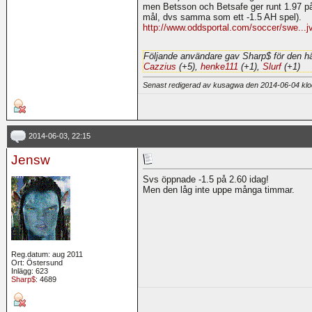
men Betsson och Betsafe ger runt 1.97 på
mål, dvs samma som ett -1.5 AH spel).
http://www.oddsportal.com/soccer/swe...jv
Följande användare gav Sharp$ för den hä
Cazzius
(+5),
henke111
(+1),
Slurf
(+1)
Senast redigerad av kusagwa den 2014-06-04 kl
2014-06-03, 22:15
Jensw
Svs öppnade -1.5 på 2.60 idag!
Men den låg inte uppe många timmar.
Reg.datum: aug 2011
Ort: Östersund
Inlägg: 623
Sharp$
: 4689