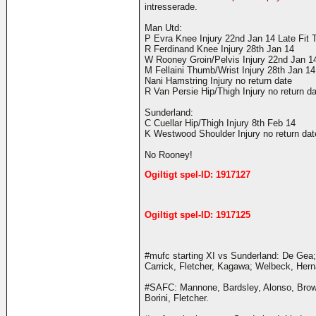
intresserade.
Man Utd:
P Evra Knee Injury 22nd Jan 14 Late Fit 
R Ferdinand Knee Injury 28th Jan 14
W Rooney Groin/Pelvis Injury 22nd Jan 14
M Fellaini Thumb/Wrist Injury 28th Jan 14
Nani Hamstring Injury no return date
R Van Persie Hip/Thigh Injury no return d
Sunderland:
C Cuellar Hip/Thigh Injury 8th Feb 14
K Westwood Shoulder Injury no return dat
No Rooney!
Ogiltigt spel-ID: 1917127
Ogiltigt spel-ID: 1917125
#mufc starting XI vs Sunderland: De Gea;
Carrick, Fletcher, Kagawa; Welbeck, Her
#SAFC: Mannone, Bardsley, Alonso, Brown
Borini, Fletcher.