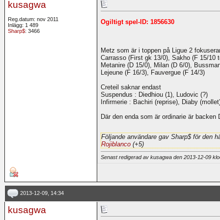
kusagwa
Reg.datum: nov 2011
Ogiltigt spel-ID: 1856630
Inlägg: 1 489
Sharp$
: 3466
Metz som är i toppen på Ligue 2 fokuserar
Carrasso (First gk 13/0), Sakho (F 15/10 t
Metanire (D 15/0), Milan (D 6/0), Bussman
Lejeune (F 16/3), Fauvergue (F 14/3)
Creteil saknar endast
Suspendus : Diedhiou (1), Ludovic (?)
Infirmerie : Bachiri (reprise), Diaby (mollet
Där den enda som är ordinarie är backen 
Följande användare gav Sharp$ för den hä
Rojiblanco
(+5)
Senast redigerad av kusagwa den 2013-12-09 kl
2013-12-09, 14:34
kusagwa