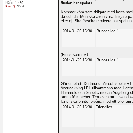
Inlägg: 1 489
finalen har spelats.
Sharp$
: 3466
Kommer köra som tidigare med korta moti
då och då. Men ska även vara flitigare på 
eller ej. Ska försöka motivera nåt spel un
2014-01-25 15:30
Bundesliga 1
(Finns som rek)
2014-01-25 15:30
Bundesliga 1
Går emot ett Dortmund här och spelar +1.
överraskning i BL tillsammans med Herth
Hummels och Subotic medan Augsburg skad
starta få matcher. Tror även att Lewando
fans, skulle inte förvåna med ett eller an
2014-01-25 15:30
Friendlies