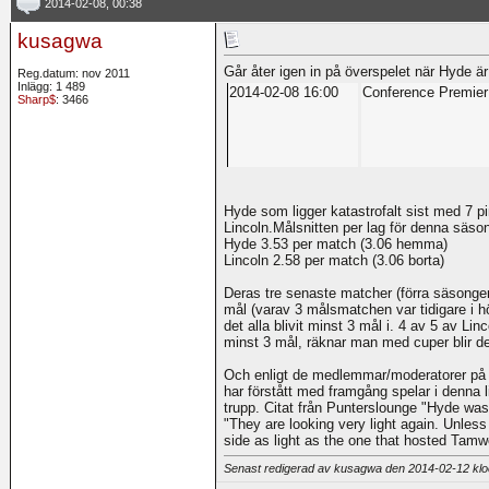
2014-02-08, 00:38
kusagwa
Går åter igen in på överspelet när Hyde är
Reg.datum: nov 2011
Inlägg: 1 489
2014-02-08 16:00
Conference Premier
Sharp$
: 3466
Hyde som ligger katastrofalt sist med 7 p
Lincoln.Målsnitten per lag för denna säson
Hyde 3.53 per match (3.06 hemma)
Lincoln 2.58 per match (3.06 borta)
Deras tre senaste matcher (förra säsongen 
mål (varav 3 målsmatchen var tidigare i 
det alla blivit minst 3 mål i. 4 av 5 av Li
minst 3 mål, räknar man med cuper blir de
Och enligt de medlemmar/moderatorer på 
har förstått med framgång spelar i denna 
trupp. Citat från Punterslounge "Hyde was
"They are looking very light again. Unless 
side as light as the one that hosted Tam
Senast redigerad av kusagwa den 2014-02-12 kl