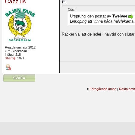
Cazzius
Citat:
Ursprungligen postat av
Twelvee
Linköping att vinna båda halvlekarna
Räcker väl att de leder i halvtid och slut
Reg.datum: apr 2012
Ort: Stockholm
Inlägg: 218
Sharp$
: 1071
«
Föregående ämne
|
Nästa ämn