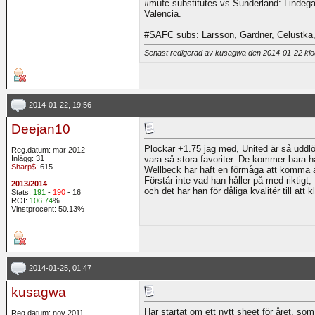
#mufc substitutes vs Sunderland: Lindega
Valencia.
#SAFC subs: Larsson, Gardner, Celustka, Al
Senast redigerad av kusagwa den 2014-01-22 kl
2014-01-22, 19:56
Deejan10
Plockar +1.75 jag med, United är så uddl
Reg.datum: mar 2012
Inlägg: 31
vara så stora favoriter. De kommer bara ha
Sharp$
: 615
Wellbeck har haft en förmåga att komma al
Förstår inte vad han håller på med riktigt
2013/2014
och det har han för dåliga kvalitér till att k
Stats:
191
-
190
- 16
ROI:
106.74
%
Vinstprocent: 50.13%
2014-01-25, 01:47
kusagwa
Har startat om ett nytt sheet för året, som
Reg.datum: nov 2011