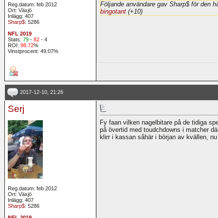
Följande användare gav Sharp$ för den hä
Reg.datum: feb 2012
Ort: Växjö
bingotant
(+10)
Inlägg: 407
Sharp$
: 5286
NFL 2019
Stats:
79
-
82
- 4
ROI:
98.72
%
Vinstprocent: 49.07%
2017-12-10, 21:26
Serj
Fy faan vilken nagelbitare på de tidiga spe
på övertid med toudchdowns i matcher där 
klirr i kassan såhär i början av kvällen, nu
Reg.datum: feb 2012
Ort: Växjö
Inlägg: 407
Sharp$
: 5286
NFL 2019