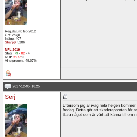
Reg.datum: feb 2012
Ort: Växjö
Inlägg: 407
Sharp$
: 5286
NFL 2019
Stats:
79
-
82
- 4
ROI:
98.72
%
Vinstprocent: 49.07%
2017-12-05, 18:25
Serj
Eftersom jag är iväg hela helgen kommer s
fredag. Detta gör att skaderapporten får a
Bara något som är värt att känna till om ni