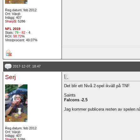
Reg.datum: feb 2012
Ort: Växjö
Inlägg: 407
Sharp$
: 5286
NFL 2019
Stats:
79
-
82
- 4
ROI:
98.72
%
Vinstprocent: 49.07%
2017-12-07, 18:47
Serj
Det blir ett Nivå 2-spel ikväll på TNF
Saints
Falcons -2.5
Jag kommer publicera resten av spelen n
Reg.datum: feb 2012
Ort: Växjö
Inlägg: 407
Sharp$
: 5286