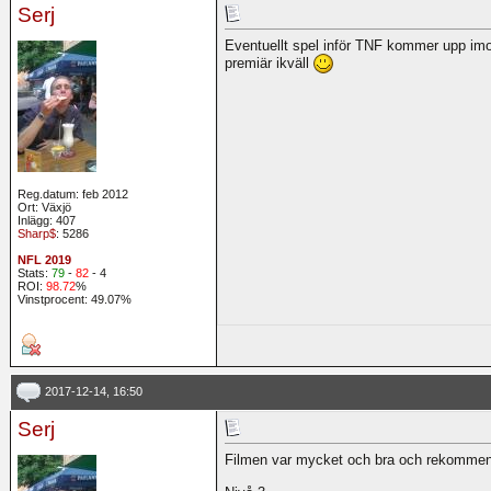
Serj
Eventuellt spel inför TNF kommer upp imo
premiär ikväll
Reg.datum: feb 2012
Ort: Växjö
Inlägg: 407
Sharp$
: 5286
NFL 2019
Stats:
79
-
82
- 4
ROI:
98.72
%
Vinstprocent: 49.07%
2017-12-14, 16:50
Serj
Filmen var mycket och bra och rekommende