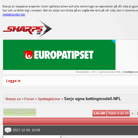
Sharps är skapad av experter inom spelbranschen och alla rankningar av operatörer på vår sida är gjor
har valt ut faller dig i smaken. När du väljer att klicka på en utgående länk på vår sida, kan vi komma 
meddelandet här
.
Reklamlänk | 18+ | Spela ansvarsfullt |
stodlinjen.se
Logga in
Serjs egna bettingmodell-NFL
Sharps.se
>
Forum
>
Speldagböcker
>
Läs allt
Sidan 4 av 14
<
2017-12-04, 10:09