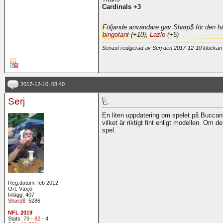
Cardinals +3
Följande användare gav Sharp$ för den hä
bingotant
(+10),
Lazlo
(+5)
Senast redigerad av Serj den 2017-12-10 klocka
2017-12-10, 08:40
Serj
En liten uppdatering om spelet på Buccanee
vilket är riktigt fint enligt modellen. Om 
spel.
Reg.datum: feb 2012
Ort: Växjö
Inlägg: 407
Sharp$
: 5286
NFL 2019
Stats:
79
-
82
- 4