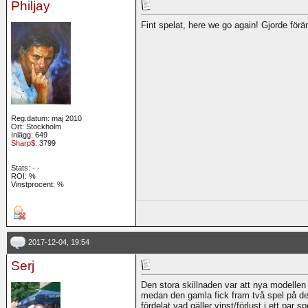
Philjay
Fint spelat, here we go again! Gjorde förä
Reg.datum: maj 2010
Ort: Stockholm
Inlägg: 649
Sharp$
: 3799
Stats:
-
-
ROI:
%
Vinstprocent: %
2017-12-04, 19:54
Serj
Den stora skillnaden var att nya modellen 
medan den gamla fick fram två spel på de
fördelat vad gäller vinst/förlust i ett par sp