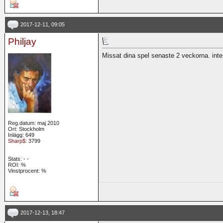
2017-12-11, 09:05
Philjay
Missat dina spel senaste 2 veckorna. inte
Reg.datum: maj 2010
Ort: Stockholm
Inlägg: 649
Sharp$
: 3799
Stats:
-
-
ROI:
%
Vinstprocent: %
2017-12-13, 18:47