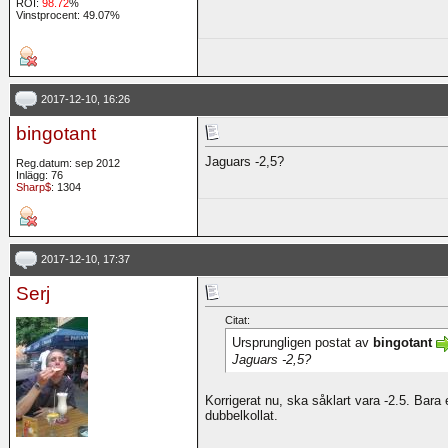
ROI:
98.72
%
Vinstprocent: 49.07%
2017-12-10, 16:26
bingotant
Jaguars -2,5?
Reg.datum: sep 2012
Inlägg: 76
Sharp$
: 1304
2017-12-10, 17:37
Serj
Citat:
Ursprungligen postat av
bingotant
Jaguars -2,5?
Korrigerat nu, ska såklart vara -2.5. Bara et
dubbelkollat.