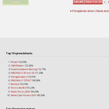
Läs allt
Sidan 4 av 14
<
«
Föregående ämne
|
Nästa ämn
Top 10 spreadsheets
Pelipel
122,95%
X @AIKSoderr
122,56%
Fotbollstradaren Betting
112,77%
ORIGINAL!!! 20 min 3.0
111,33%
VikingaGudens
110,51%
ORIGINAL!!! TOTALT
108,58%
Bethard
103,10%
Tennis Bet365
101,24%
Pekka Tennis 2026
100,43%
Pekka Cykel Pinnen 2026
100,20%
Top 10 senaste veckan