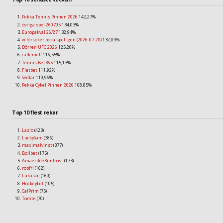
Pekka Tennis Pinnen 2026
142,27%
övriga spel 260705
134,03%
Europakval 26/27
132,94%
vi försöker boka spel igen (2026-07-20)
132,03%
Dörren UFC 2026
125,20%
callemell
116,55%
Tennis Bet365
115,13%
Flatbet
111,92%
Sedlar
110,96%
Pekka Cykel Pinnen 2026
108,85%
Top 10 flest rekar
Lazlo
(423)
LuckySam
(386)
maximalvinst
(377)
Bollbet
(175)
AmaerildeRimfrost
(173)
robfri
(162)
Lukasoe
(160)
Hockeybet
(105)
CalPrim
(75)
Tomte
(70)