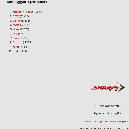
Mest ryggad i spreadsheet
forbidden_closet
(49884)
GOWI
(31015)
Daniel
(28696)
boored
(23076)
Victor
(22373)
Inside
(21121)
motsi
(18652)
Pacman
(18297)
axel
(17035)
Lazlo
(16154)
18+ | Spela ansvarsfullt
Regler och villkor gäller
www.stodlinjen.se
|
www.spelpaus.
Copyright © Sharps.se, 2019. All Rights R