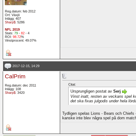
Reg.datum: feb 2012
Ort: Växjö
Inlägg: 407
Sharp$
: 5286
NFL 2019
Stats:
79
-
82
- 4
ROI:
98.72
%
Vinstprocent: 49.07%
2017-12-15, 14:29
CalPrim
Citat:
Reg.datum: dec 2011
Inlägg: 108
Ursprungligen postat av
Serj
Sharp$
: 3420
Vinst inatt, resten av veckans spel 
det ska fixas julgodis under hela lörd
Tydligen spelas Lions - Bears och Chiefs -
kanske inte blev några spel på dom matc