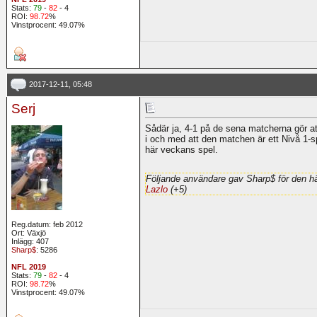
Stats:
79
-
82
- 4
ROI:
98.72
%
Vinstprocent: 49.07%
2017-12-11, 05:48
Serj
Sådär ja, 4-1 på de sena matcherna gör at
i och med att den matchen är ett Nivå 1-s
här veckans spel.
Följande användare gav Sharp$ för den hä
Lazlo
(+5)
Reg.datum: feb 2012
Ort: Växjö
Inlägg: 407
Sharp$
: 5286
NFL 2019
Stats:
79
-
82
- 4
ROI:
98.72
%
Vinstprocent: 49.07%