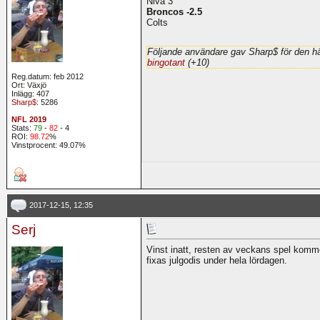
Nivå 3
Broncos -2.5
Colts
Följande användare gav Sharp$ för den hä
bingotant
(+10)
Reg.datum: feb 2012
Ort: Växjö
Inlägg: 407
Sharp$
: 5286
NFL 2019
Stats:
79
-
82
- 4
ROI:
98.72
%
Vinstprocent: 49.07%
2017-12-15, 12:35
Serj
Vinst inatt, resten av veckans spel komm
fixas julgodis under hela lördagen.