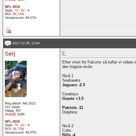
NFL 2019
Stats:
79
-
82
- 4
ROI:
98.72
%
Vinstprocent: 49.07%
2017-12-08, 12:04
Serj
Efter vinst för Falcons så tuffar vi vidar
den högsta nivån
Nivå 1
Seahawks
Jaguars -2.5
Cowboys
Giants +3.5
Reg.datum: feb 2012
Ort: Växjö
Patriots -11
Inlägg: 407
Dolphins
Sharp$
: 5286
NFL 2019
Stats:
79
-
82
- 4
Nivå 2
ROI:
98.72
%
Colts
Vinstprocent: 49.07%
Bills -4