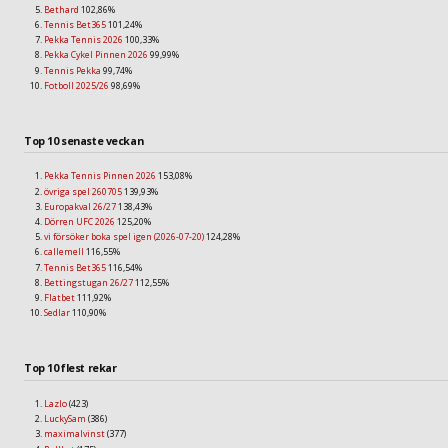
Bethard
102,86%
Tennis Bet365
101,24%
Pekka Tennis 2026
100,33%
Pekka Cykel Pinnen 2026
99,99%
Tennis Pekka
99,74%
Fotboll 2025/26
98,69%
Top 10 senaste veckan
Pekka Tennis Pinnen 2026
153,08%
övriga spel 260705
139,93%
Europakval 26/27
138,43%
Dörren UFC 2026
125,20%
vi försöker boka spel igen (2026-07-20)
124,28%
callemell
116,55%
Tennis Bet365
116,54%
Bettingstugan 26/27
112,55%
Flatbet
111,92%
Sedlar
110,90%
Top 10 flest rekar
Lazlo
(423)
LuckySam
(386)
maximalvinst
(377)