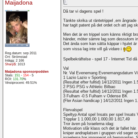
Maijadona
Då tar vi dagens spel !
Tänkte skrika ut räntetrippel ,em ångrad
har tagit patent på det ordet och att jag sk
Men det är en trippel som känns riktigt bra 
händer, möter sämre lag som dessutom inte
Det ända som kan sätta käppar i hjulet är 
som vissa lag inte vill gå vidare i
Reg.datum: sep 2011
Ort: Strömstad
Spelbekräftelse - spel 17 - Internet Tid d
Inlägg: 2 166
Sharp$
: 1013
Val
Maijadona sponsorpodden
Nr. Val Evenemang Evenemangsdatum V/P
Stats:
151
-
154
- 5
1 Lazio Lazio v Sporting
ROI:
131.70
%
(Resultat efter fulltid) 14/12/2011 Ingen 
Vinstprocent: 49.51%
2 PSG PSG v Athletic Bilbao
(Resultat efter fulltid) 14/12/2011 Ingen 
3 Fulham -0.5 Fulham v Odense BK
(Fler Asian handicap ) 14/12/2011 Ingen 
Flervalspel
Speltyp Antal spel Insats per spel Insats 
Tripplar 1 1.000,00 1.000,00 1.817,49
Tror även på Israelerna idag:
Motivation slår klass och det är fallet här
kniper andraplatsen i gruppen vid seger o
israelerna har imponerat på hemmaplan. 