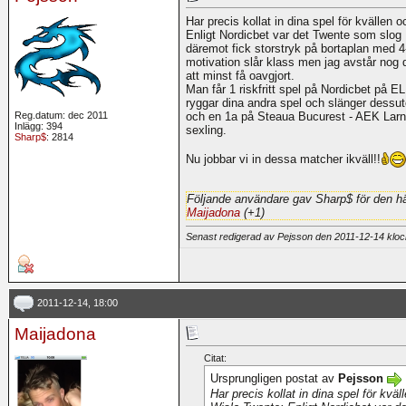
Har precis kollat in dina spel för kvällen o
Enligt Nordicbet var det Twente som slo
däremot fick storstryk på bortaplan med 4
motivation slår klass men jag avstår nog d
att minst få oavgjort.
Man får 1 riskfritt spel på Nordicbet på E
ryggar dina andra spel och slänger dessu
Reg.datum: dec 2011
och en 1a på Steaua Bucurest - AEK Larnaca
Inlägg: 394
sexling.
Sharp$
: 2814
Nu jobbar vi in dessa matcher ikväll!!
Följande användare gav Sharp$ för den hä
Maijadona
(+1)
Senast redigerad av Pejsson den 2011-12-14 klo
2011-12-14, 18:00
Maijadona
Citat:
Ursprungligen postat av
Pejsson
Har precis kollat in dina spel för kväll