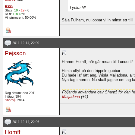
Bäää
Lycka till
Stats:
19
-
19
- 0
ROI:
118.18
%
Vinstprocent: 50.00%
Såja Fulham, nu jobbar vi in minst ett till!
2011-12-14, 22:00
Pejsson
Hmmm Homff, när går resan till London?
Himla oflyt på den trippeln gubbar.
Du hade iaf rätt ang. Wisla Maijadona, allt
Nya tag imorron. Nu skall jag se om jag k
Följande användare gav Sharp$ för den hä
Reg.datum: dec 2011
Maijadona
(+1)
Inlägg: 394
Sharp$
: 2814
2011-12-14, 22:06
Homff