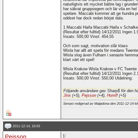
naturligtvis ett mycket bättre lag i grund
har säkrat gruppsegern och lär vila en hel
spelare. Maccabi kommer att ge hundra pr
oddset har dock redan börjat dala.
1 Maccabi Haifa Maccabi Haifa v Schalke
(Resultat efter fulltid) 14/12/2011 Ingen 
Insats: 500,00 Vinst: 454,55
Och som sagt, motivation slår klass
Wisla har allt att spela för medans Twente
Wisla slog även Fulham i senaste hemma 
klart värt ett spel!
Wisla Krakow Wisla Krakow v FC Twente
(Resultat efter fulltid) 14/12/2011 Ingen 
Insats: 500,00 Vinst: 550,00 Utdelning:
Följande användare gav Sharp$ för den hä
Jinx
(+5),
Pejsson
(+4),
Homff
(+5)
Senast redigerad av Maijadona den 2011-12-14 k
2011-12-14, 16:03
Pejsson