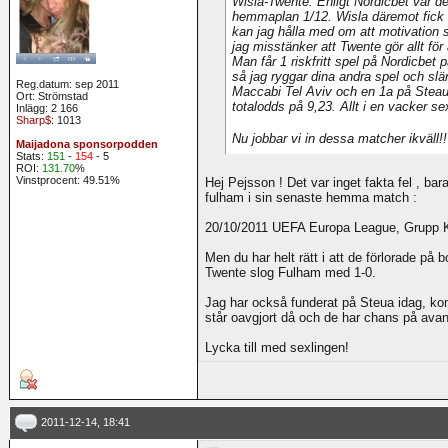
Wisla-Twente: Enligt Nordicbet var 
hemmaplan 1/12. Wisla däremot fick 
kan jag hålla med om att motivation s
jag misstänker att Twente gör allt för 
Man får 1 riskfritt spel på Nordicbet
så jag ryggar dina andra spel och sl
Reg.datum: sep 2011
Maccabi Tel Aviv och en 1a på Steaua
Ort: Strömstad
totalodds på 9,23. Allt i en vacker se
Inlägg: 2 166
Sharp$
: 1013
Nu jobbar vi in dessa matcher ikväll!!
Maijadona sponsorpodden
Stats:
151
-
154
- 5
ROI:
131.70
%
Vinstprocent: 49.51%
Hej Pejsson ! Det var inget fakta fel , bar
fulham i sin senaste hemma match :
20/10/2011 UEFA Europa League, Grupp K
Men du har helt rätt i att de förlorade p
Twente slog Fulham med 1-0.
Jag har också funderat på Steua idag, ko
står oavgjort då och de har chans på ava
Lycka till med sexlingen!
2011-12-14, 18:41