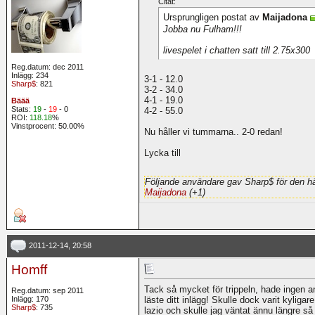
Citat:
Ursprungligen postat av
Maijadona
Jobba nu Fulham!!!
livespelet i chatten satt till 2.75x300
Reg.datum: dec 2011
Inlägg: 234
3-1 - 12.0
Sharp$
: 821
3-2 - 34.0
4-1 - 19.0
Bäää
Stats:
19
-
19
- 0
4-2 - 55.0
ROI:
118.18
%
Vinstprocent: 50.00%
Nu håller vi tummarna.. 2-0 redan!
Lycka till
Följande användare gav Sharp$ för den hä
Maijadona
(+1)
2011-12-14, 20:58
Homff
Tack så mycket för trippeln, hade ingen ani
Reg.datum: sep 2011
Inlägg: 170
läste ditt inlägg! Skulle dock varit kyligar
Sharp$
: 735
lazio och skulle jag väntat ännu längre så 