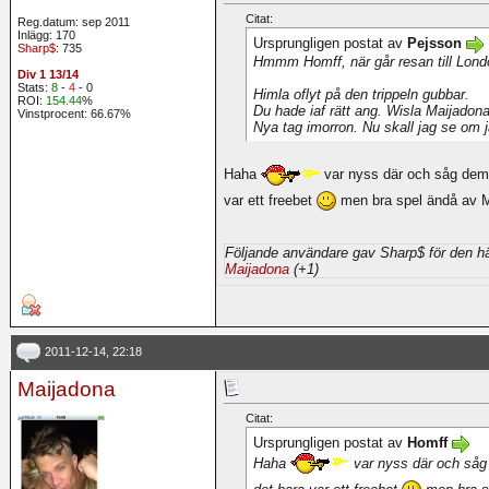
Citat:
Reg.datum: sep 2011
Inlägg: 170
Ursprungligen postat av
Pejsson
Sharp$
: 735
Hmmm Homff, när går resan till Lon
Div 1 13/14
Stats:
8
-
4
- 0
Himla oflyt på den trippeln gubbar.
ROI:
154.44
%
Du hade iaf rätt ang. Wisla Maijadona, 
Vinstprocent: 66.67%
Nya tag imorron. Nu skall jag se om 
Haha
var nyss där och såg dem
var ett freebet
men bra spel ändå av M
Följande användare gav Sharp$ för den hä
Maijadona
(+1)
2011-12-14, 22:18
Maijadona
Citat:
Ursprungligen postat av
Homff
Haha
var nyss där och såg
det bara var ett freebet
men bra s