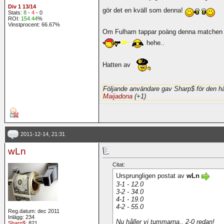
Div 1 13/14
gör det en kväll som denna!
Stats:
8
-
4
- 0
ROI:
154.44
%
Vinstprocent: 66.67%
Om Fulham tappar poäng denna matchen ko
hehe..
Hatten av
Följande användare gav Sharp$ för den hä
Maijadona
(+1)
2011-12-14, 21:31
wLn
Citat:
Ursprungligen postat av
wLn
3-1 - 12.0
3-2 - 34.0
4-1 - 19.0
4-2 - 55.0
Reg.datum: dec 2011
Inlägg: 234
Nu håller vi tummarna.. 2-0 redan!
Sharp$
: 821