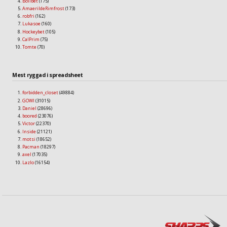
Bollbet
(175)
AmaerildeRimfrost
(173)
robfri
(162)
Lukasoe
(160)
Hockeybet
(105)
CalPrim
(75)
Tomte
(70)
Mest ryggad i spreadsheet
forbidden_closet
(49884)
GOWI
(31015)
Daniel
(28696)
boored
(23076)
Victor
(22370)
Inside
(21121)
motsi
(18652)
Pacman
(18297)
axel
(17035)
Lazlo
(16154)