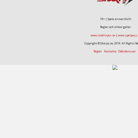
18+ | Spela ansvarsfullt
Regler och villkor gäller
www.stodlinjen.se
|
www.spelpaus.
Copyright © Sharps.se, 2019. All Rights R
Regler
Kontakta
Oddsbonusar