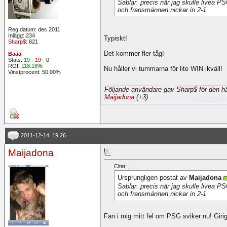
Sablar. precis när jag skulle livea P
och fransmännen nickar in 2-1
Reg.datum: dec 2011
Inlägg: 234
Typiskt!
Sharp$
: 821
Det kommer fler tåg!
Bäää
Stats:
19
-
19
- 0
ROI:
118.18
%
Nu håller vi tummarna för lite WIN ikväll!
Vinstprocent: 50.00%
Följande användare gav Sharp$ för den hä
Maijadona
(+3)
2011-12-14, 19:26
Maijadona
Citat:
Ursprungligen postat av
Maijadona
Sablar. precis när jag skulle livea P
och fransmännen nickar in 2-1
Fan i mig mitt fel om PSG sviker nu! Giri