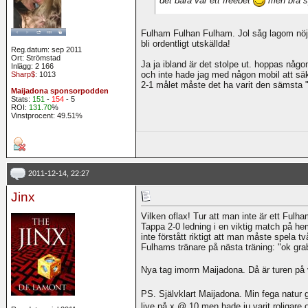
Fulham Fulhan Fulham. Jol såg lagom nöjd u
bli ordentligt utskällda!
Reg.datum: sep 2011
Ort: Strömstad
Ja ja ibland är det stolpe ut. hoppas någo
Inlägg: 2 166
och inte hade jag med någon mobil att säk
Sharp$
: 1013
2-1 målet måste det ha varit den sämsta 
Maijadona sponsorpodden
Stats:
151
-
154
- 5
ROI:
131.70
%
Vinstprocent: 49.51%
2011-12-14, 22:27
Jinx
Vilken oflax! Tur att man inte är ett Fulham
Tappa 2-0 ledning i en viktig match på 
inte förstått riktigt att man måste spela t
Fulhams tränare på nästa träning: "ok gra
Nya tag imorrn Maijadona. Då är turen på 
PS. Självklart Maijadona. Min fega natur 
live på x @ 10 men hade ju varit roligare