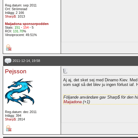
Reg.datum: sep 2011
Ort: Strömstad
Inlägg: 2 166
Sharp$
: 1013
Maijadona sponsorpodden
Stats:
151
-
154
- 5
ROI:
131.70
%
Vinstprocent: 49.51%
2011-12-14, 19:58
Pejsson
Aj aj, det sket sej med Dinamo Kiev. Med 2 
som sagt så det blev ju ingen förlust iaf. 
Följande användare gav Sharp$ för den hä
Maijadona
(+1)
Reg.datum: dec 2011
Inlägg: 394
Sharp$
: 2814