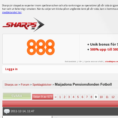
Sharps är skapad av experter inom spelbranschen och alla rankningar av operatörer på vår sida är gjor
har valt ut faller dig i smaken. När du väljer att klicka på en utgående länk på vår sida, kan vi komma 
meddelandet här
.
+ Unik bonus för
+
500% upp till 50
Reklamlänk | 18+ | Spela ansvarsfullt |
stodlinjen.se
Logga in
Maijadona Pensionsfonden Fotboll
Sharps.se
>
Forum
>
Speldagböcker
>
Sidan 9 av 577
<
1
2
3
4
5
6
7
8
9
10
11
12
2011-12-14, 11:47