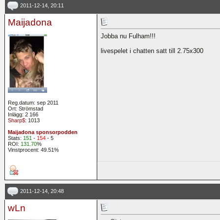
2011-12-14, 20:11
Maijadona
Jobba nu Fulham!!!
livespelet i chatten satt till 2.75x300
Reg.datum: sep 2011
Ort: Strömstad
Inlägg: 2 166
Sharp$
: 1013
Maijadona sponsorpodden
Stats:
151
-
154
- 5
ROI:
131.70
%
Vinstprocent: 49.51%
2011-12-14, 20:48
wLn