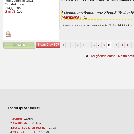
Reg.datum: jul 2011
Ort: Ankeborg
Inlägg: 796
Sharp$
: 150
Följande användare gav Sharp$ för den hä
Maijadona
(+5)
Senast redigerad av Jinx den 2011-12-14 klocka
Sidan 9 av 577
<
1
2
3
4
5
6
7
8
9
10
11
12
«
Föregående ämne
|
Nästa ämn
Top 10 spreadsheets
Pelipel
122,95%
X @AIKSoderr
121,98%
Fotbollstradaren Betting
112,77%
ORIGINAL!!! TOTALT
108,22%