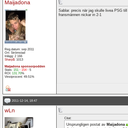
Maijadona
Sablar. precis när jag skulle livea PSG t
fransmännen nickar in 2-1
Reg.datum: sep 2011
Ort: Strömstad
Inlägg: 2 166
Sharp$
: 1013
Maijadona sponsorpodden
Stats:
151
-
154
- 5
ROI:
131.70
%
Vinstprocent: 49.51%
2011-12-14, 18:47
wLn
Citat:
Ursprungligen postat av
Maijadona