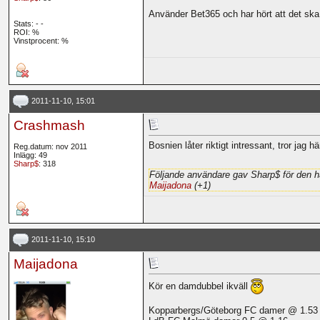
Använder Bet365 och har hört att det ska 
Stats:
-
-
ROI:
%
Vinstprocent: %
2011-11-10, 15:01
Crashmash
Bosnien låter riktigt intressant, tror jag 
Reg.datum: nov 2011
Inlägg: 49
Sharp$
: 318
Följande användare gav Sharp$ för den h
Maijadona
(+1)
2011-11-10, 15:10
Maijadona
Kör en damdubbel ikväll
Kopparbergs/Göteborg FC damer @ 1.53