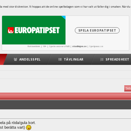
 med stor diskretion. Vi hoppas att de online spelbolagen som vi har valt ut faller dig i smaken. När du 
SPELA EUROPATIPSET
Reklamlänk | 18+ | Spela ansvarsfullt |
stodlinjen.se
|
Spelpaus.se
ANDELSSPEL
TÄVLINGAR
SPREADSHEET
Sid
ela på röda/gula kort.
t berätta vart)