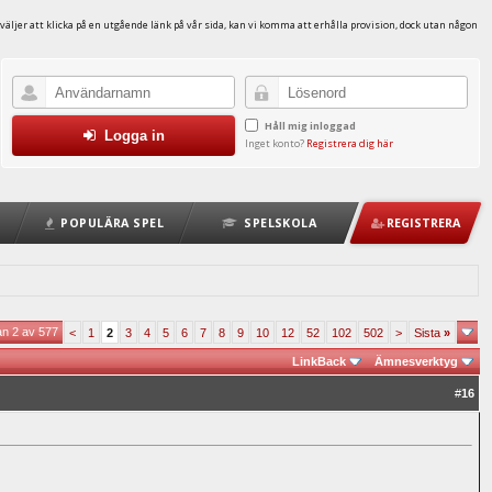
väljer att klicka på en utgående länk på vår sida, kan vi komma att erhålla provision, dock utan någon
Håll mig inloggad
Logga in
Inget konto?
Registrera dig här
POPULÄRA SPEL
SPELSKOLA
REGISTRERA
an 2 av 577
<
1
2
3
4
5
6
7
8
9
10
12
52
102
502
>
Sista
»
LinkBack
Ämnesverktyg
#
16