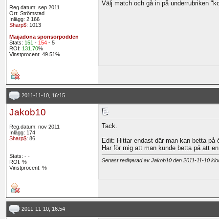
Välj match och gå in på underrubriken "ko
Reg.datum: sep 2011
Ort: Strömstad
Inlägg: 2 166
Sharp$
: 1013
Maijadona sponsorpodden
Stats:
151
-
154
- 5
ROI:
131.70
%
Vinstprocent: 49.51%
2011-11-10, 16:15
Jakob10
Tack.
Reg.datum: nov 2011
Inlägg: 174
Sharp$
: 86
Edit: Hittar endast där man kan betta på ö
Har för mig att man kunde betta på att en v
Stats:
-
-
Senast redigerad av Jakob10 den 2011-11-10 kl
ROI:
%
Vinstprocent: %
2011-11-10, 16:54