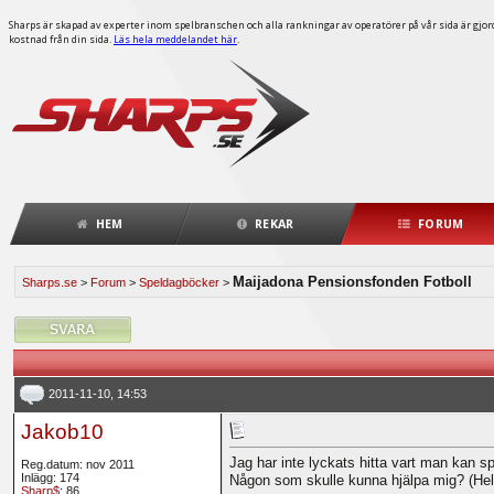
Sharps är skapad av experter inom spelbranschen och alla rankningar av operatörer på vår sida är gjorda
kostnad från din sida.
Läs hela meddelandet här
.
HEM
REKAR
FORUM
Maijadona Pensionsfonden Fotboll
Sharps.se
>
Forum
>
Speldagböcker
>
2011-11-10, 14:53
Jakob10
Jag har inte lyckats hitta vart man kan sp
Reg.datum: nov 2011
Inlägg: 174
Någon som skulle kunna hjälpa mig? (Hels
Sharp$
: 86