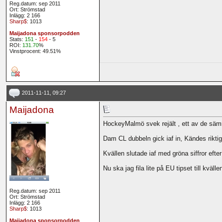
Reg.datum: sep 2011
Ort: Strömstad
Inlägg: 2 166
Sharp$
: 1013
Maijadona sponsorpodden
Stats:
151
-
154
- 5
ROI:
131.70
%
Vinstprocent: 49.51%
2011-11-11, 09:27
Maijadona
HockeyMalmö svek rejält , ett av de sämre 
Dam CL dubbeln gick iaf in, Kändes riktigt 
Kvällen slutade iaf med gröna siffror efter 
Nu ska jag fila lite på EU tipset till kväll
Reg.datum: sep 2011
Ort: Strömstad
Inlägg: 2 166
Sharp$
: 1013
Maijadona sponsorpodden