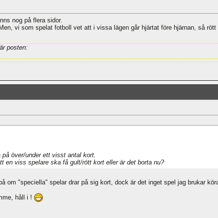
inns nog på flera sidor.
 Men, vi som spelat fotboll vet att i vissa lägen går hjärtat före hjärnan, så röt
är posten:
på över/under ett visst antal kort.
 en viss spelare ska få gult/rött kort eller är det borta nu?
 om "speciella" spelar drar på sig kort, dock är det inget spel jag brukar köra
me, håll i !