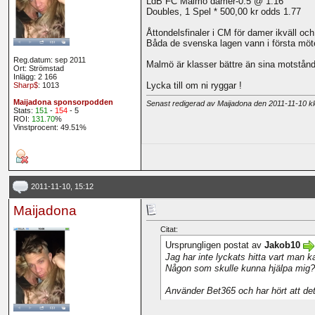
LdB FC Malmö damer-0.5 @ 1.16
Doubles, 1 Spel * 500,00 kr odds 1.77
Åttondelsfinaler i CM för damer ikväll och
Båda de svenska lagen vann i första möt
Reg.datum: sep 2011
Malmö är klasser bättre än sina motstånd
Ort: Strömstad
Inlägg: 2 166
Lycka till om ni ryggar !
Sharp$
: 1013
Maijadona sponsorpodden
Senast redigerad av Maijadona den 2011-11-10 
Stats:
151
-
154
- 5
ROI:
131.70
%
Vinstprocent: 49.51%
2011-11-10, 15:12
Maijadona
Citat:
Ursprungligen postat av
Jakob10
Jag har inte lyckats hitta vart man k
Någon som skulle kunna hjälpa mig? 
Använder Bet365 och har hört att det