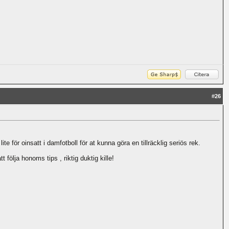
#
26
e för oinsatt i damfotboll för at kunna göra en tillräcklig seriös rek.
 följa honoms tips , riktig duktig kille!