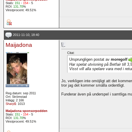
Stats:
151
-
154
- 5
ROI:
131.70
%
Vinstprocent: 49.51%
2011-11-10, 18:40
Maijadona
Citat:
Ursprungligen postat av
moregolf
Har spelat utvisning på Betfair till 3,
Visst vill alla spelare vara med i ret
Jo, verkligen inte omöjligt att det komme
tror jag det kommer smälla ordentligt.
Reg.datum: sep 2011
Funderar även på underspel i samtliga ma
Ort: Strömstad
Inlägg: 2 166
Sharp$
: 1013
Maijadona sponsorpodden
Stats:
151
-
154
- 5
ROI:
131.70
%
Vinstprocent: 49.51%