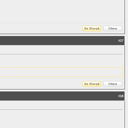
#
17
#
18