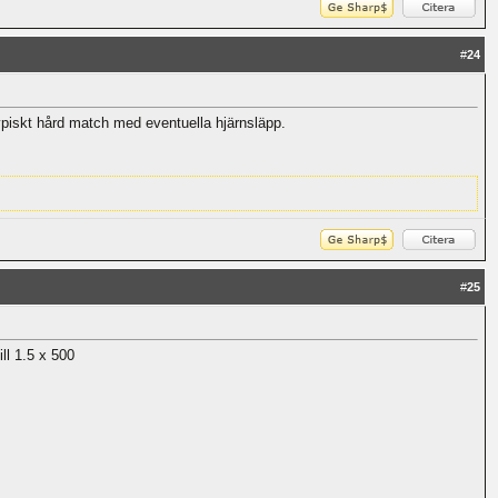
#
24
typiskt hård match med eventuella hjärnsläpp.
#
25
ll 1.5 x 500