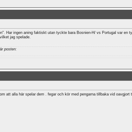
gon". Har ingen aning faktiskt utan tyckte bara Bosnien-H/ vs Portugal var en 
ilket jag spelade.
är posten:
m att alla här spelar dem . fegar och kör med pengarna tillbaka vid oavgjort ti