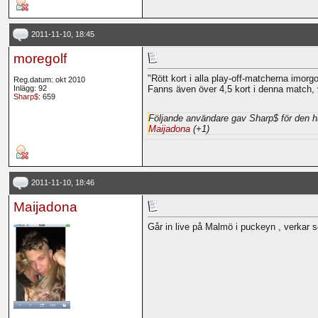
2011-11-10, 18:45
moregolf
"Rött kort i alla play-off-matcherna imor
Reg.datum: okt 2010
Inlägg: 92
Fanns även över 4,5 kort i denna match, v
Sharp$
: 659
Följande användare gav Sharp$ för den h
Maijadona
(+1)
2011-11-10, 18:46
Maijadona
Går in live på Malmö i puckeyn , verkar so