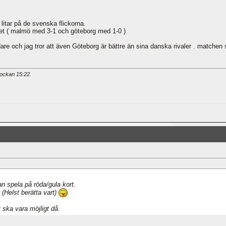
 litar på de svenska flickorna.
et ( malmö med 3-1 och göteborg med 1-0 )
are och jag tror att även Göteborg är bättre än sina danska rivaler . matche
klockan
15:22
.
an spela på röda/gula kort.
(Helst berätta vart)
 ska vara möjligt då.