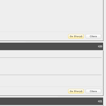
#
20
#
21