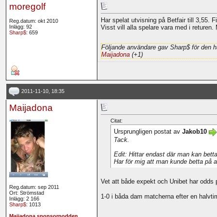
moregolf
Har spelat utvisning på Betfair till 3,55. F
Reg.datum: okt 2010
Inlägg: 92
Visst vill alla spelare vara med i returen.
Sharp$
: 659
Följande användare gav Sharp$ för den h
Maijadona
(+1)
2011-11-10, 18:35
Maijadona
Citat:
Ursprungligen postat av
Jakob10
Tack.
Edit: Hittar endast där man kan betta 
Har för mig att man kunde betta på att
Vet att både expekt och Unibet har odds på
Reg.datum: sep 2011
Ort: Strömstad
1-0 i båda dam matcherna efter en halvtim
Inlägg: 2 166
Sharp$
: 1013
Maijadona sponsorpodden