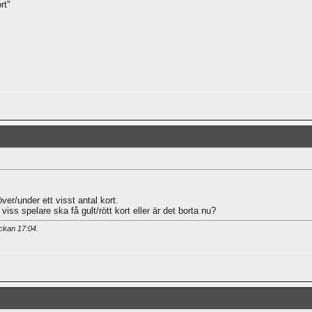
rt"
ver/under ett visst antal kort.
iss spelare ska få gult/rött kort eller är det borta nu?
ockan
17:04
.