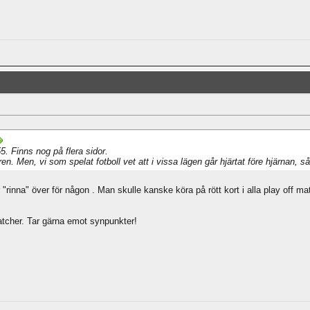
55. Finns nog på flera sidor.
uren. Men, vi som spelat fotboll vet att i vissa lägen går hjärtat före hjärnan, s
r "rinna" över för någon . Man skulle kanske köra på rött kort i alla play off 
tcher. Tar gärna emot synpunkter!