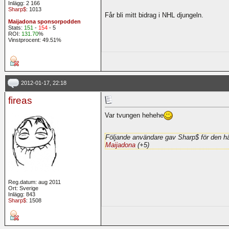
Inlägg: 2 166
Sharp$
: 1013
Får bli mitt bidrag i NHL djungeln.
Maijadona sponsorpodden
Stats:
151
-
154
- 5
ROI:
131.70
%
Vinstprocent: 49.51%
2012-01-17, 22:18
fireas
Var tvungen hehehe
Följande användare gav Sharp$ för den hä
Maijadona
(+5)
Reg.datum: aug 2011
Ort: Sverige
Inlägg: 843
Sharp$
: 1508