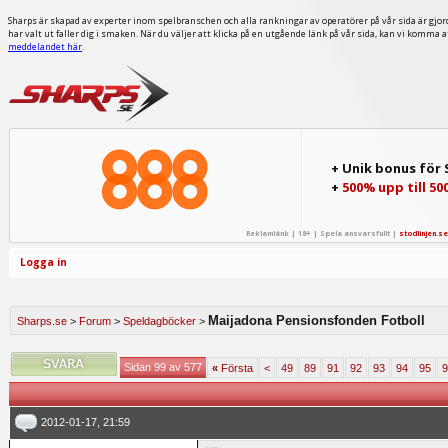
Sharps är skapad av experter inom spelbranschen och alla rankningar av operatörer på vår sida är gjor
har valt ut faller dig i smaken. När du väljer att klicka på en utgående länk på vår sida, kan vi komma 
meddelandet här
.
+ Unik bonus för
+
500% upp till 50
Reklamlänk | 18+ | Spela ansvarsfullt |
stodlinjen.se
Logga in
Maijadona Pensionsfonden Fotboll
Sharps.se
>
Forum
>
Speldagböcker
>
Sidan 99 av 577
«
Första
<
49
89
91
92
93
94
95
9
2012-01-17, 21:59