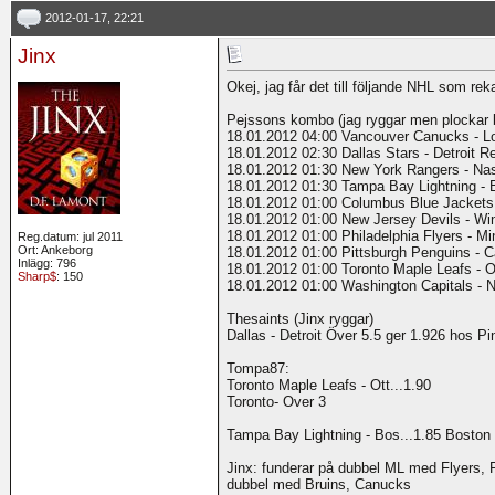
2012-01-17, 22:21
Jinx
Okej, jag får det till följande NHL som reka
Pejssons kombo (jag ryggar men plockar b
18.01.2012 04:00 Vancouver Canucks - L
18.01.2012 02:30 Dallas Stars - Detroit 
18.01.2012 01:30 New York Rangers - Nas
18.01.2012 01:30 Tampa Bay Lightning - 
18.01.2012 01:00 Columbus Blue Jackets
18.01.2012 01:00 New Jersey Devils - Wi
18.01.2012 01:00 Philadelphia Flyers - M
Reg.datum: jul 2011
Ort: Ankeborg
18.01.2012 01:00 Pittsburgh Penguins - C
Inlägg: 796
18.01.2012 01:00 Toronto Maple Leafs - 
Sharp$
: 150
18.01.2012 01:00 Washington Capitals - 
Thesaints (Jinx ryggar)
Dallas - Detroit Över 5.5 ger 1.926 hos Pi
Tompa87:
Toronto Maple Leafs - Ott...1.90
Toronto- Over 3
Tampa Bay Lightning - Bos...1.85 Boston 
Jinx: funderar på dubbel ML med Flyers, P
dubbel med Bruins, Canucks