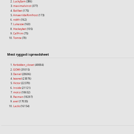
LuckySam
(386)
maximalvinst
(377)
Bollbet
(175)
AmaerildeRimfrost
(173)
robfri
(162)
Lukasoe
(160)
Hockeybet
(105)
CalPrim
(75)
Tomte
(70)
Mest ryggad i spreadsheet
forbidden_closet
(49884)
GOWI
(31015)
Daniel
(28696)
boored
(23076)
Victor
(22370)
Inside
(21121)
motsi
(18652)
Pacman
(18297)
axel
(17035)
Lazlo
(16154)