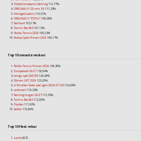
Fotbollstradaren Betting
112,77%
ORIGINAL!!! 20 min 3.0
111,33%
VikingaGudens
110,51%
ORIGINAL!!! TOTALT
108,58%
Bethard
103,17%
Tennis Bet365
101,15%
Pekka Tennis 2026
100,23%
Pekka Cykel Pinnen 2026
100,17%
Top 10 senaste veckan
Pekka Tennis Pinnen 2026
149,39%
Europakval 26/27
132,94%
övriga spel 260705
128,48%
Dörren UFC 2026
125,20%
vi försöker boka spel igen (2026-07-20)
124,28%
callemell
116,55%
Bettingstugan 26/27
112,55%
Tennis Bet365
112,00%
Flatbet
111,92%
Sedlar
110,96%
Top 10 flest rekar
Lazlo
(423)