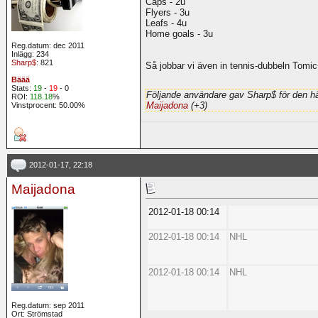
Caps - 2u
Flyers - 3u
Leafs - 4u
Home goals - 3u
Reg.datum: dec 2011
Inlägg: 234
Sharp$
: 821
Så jobbar vi även in tennis-dubbeln Tomi
Bäää
Stats:
19
-
19
- 0
Följande användare gav Sharp$ för den hä
ROI:
118.18
%
Maijadona
(+3)
Vinstprocent: 50.00%
2012-01-17, 22:18
Maijadona
2012-01-18 00:14
2012-01-18 00:14
NHL
2012-01-18 00:14
NHL
Reg.datum: sep 2011
Ort: Strömstad