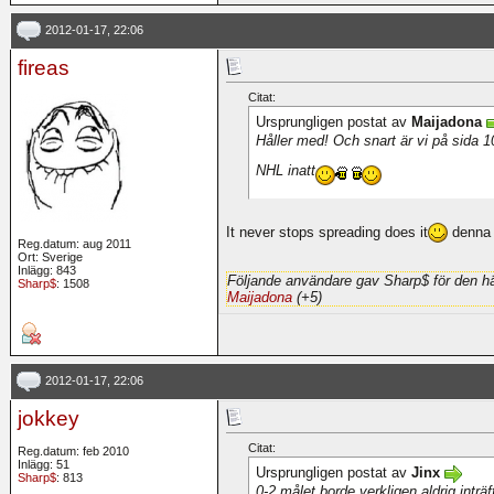
2012-01-17, 22:06
fireas
Citat:
Ursprungligen postat av
Maijadona
Håller med! Och snart är vi på sida 
NHL inatt
It never stops spreading does it
denna u
Reg.datum: aug 2011
Ort: Sverige
Inlägg: 843
Följande användare gav Sharp$ för den hä
Sharp$
: 1508
Maijadona
(+5)
2012-01-17, 22:06
jokkey
Citat:
Reg.datum: feb 2010
Inlägg: 51
Ursprungligen postat av
Jinx
Sharp$
: 813
0-2 målet borde verkligen aldrig inträf