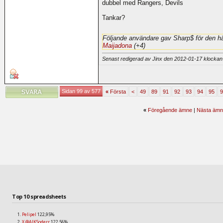
dubbel med Rangers, Devils
Tankar?
Följande användare gav Sharp$ för den hä
Maijadona
(+4)
Senast redigerad av Jinx den 2012-01-17 klocka
Sidan 99 av 577
«
Första
<
49
89
91
92
93
94
95
9
«
Föregående ämne
|
Nästa ämn
Top 10 spreadsheets
Pelipel
122,95%
X @AIKSoderr
122,56%