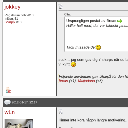
jokkey
Citat:
Reg.datum: feb 2010
Inlägg: 51
Ursprungligen postat av
fireas
Sharp$
: 813
Håller helt med, det var faktiskt pinsam
Tack missade det
suck... jag som gav dig 7 sharps när du bara
vi kvitt
Följande användare gav Sharp$ för den hä
fireas
(+1),
Maijadona
(+3)
2012-01-17, 22:17
wLn
Hinner inte köra någon längre motivering.