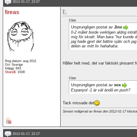
2012-01-17, 22:07
fireas
Citat:
Ursprungligen postat av
Jinx
0-2 målet borde verkligen aldrig inträf
mig för skratt. Man bara "hur kunde d
jag hade gjort det bättre själv och jag
delen av mitt liv hahahaha
Reg.datum: aug 2011
Håller helt med, det var faktiskt pinsamt för
Ort: Sverige
Inlägg: 843
Sharp$
: 1508
Citat:
Ursprungligen postat av
sox
Espanyol -1 är väl ändå en push?
Tack missade det
Senast redigerad av fireas den 2012-01-17 klock
2012-01-17, 22:17