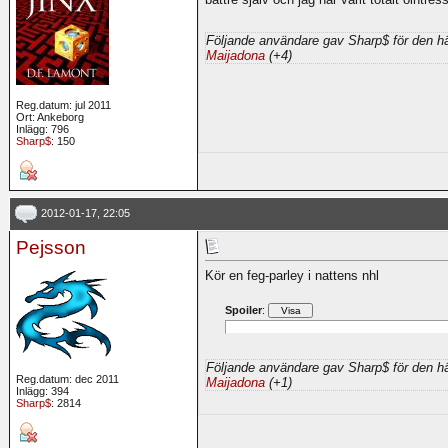
Följande användare gav Sharp$ för den hä
Maijadona
(+4)
Reg.datum: jul 2011
Ort: Ankeborg
Inlägg: 796
Sharp$
: 150
2012-01-17, 22:05
Pejsson
Kör en feg-parley i nattens nhl
Spoiler
:
Följande användare gav Sharp$ för den hä
Reg.datum: dec 2011
Maijadona
(+1)
Inlägg: 394
Sharp$
: 2814