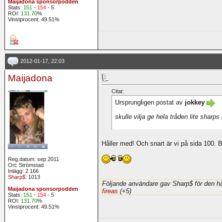
Maijadona sponsorpodden
Stats:
151
-
154
- 5
ROI:
131.70
%
Vinstprocent: 49.51%
2012-01-17, 22:03
Maijadona
Citat:
Ursprungligen postat av
jokkey
skulle vilja ge hela tråden lite shar
Håller med! Och snart är vi på sida 100. 
Reg.datum: sep 2011
Ort: Strömstad
Inlägg: 2 166
Sharp$
: 1013
Följande användare gav Sharp$ för den hä
Maijadona sponsorpodden
fireas
(+5)
Stats:
151
-
154
- 5
ROI:
131.70
%
Vinstprocent: 49.51%