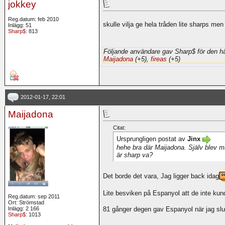
jokkey
Reg.datum: feb 2010
skulle vilja ge hela tråden lite sharps me
Inlägg: 51
Sharp$
: 813
Följande användare gav Sharp$ för den hä
Maijadona
(+5),
fireas
(+5)
2012-01-17, 22:01
Maijadona
Citat:
Ursprungligen postat av
Jinx
hehe bra där Maijadona. Själv blev ma
är sharp va?
Det borde det vara, Jag ligger back idag
Lite besviken på Espanyol att de inte kun
Reg.datum: sep 2011
Ort: Strömstad
Inlägg: 2 166
81 gånger degen gav Espanyol när jag slu
Sharp$
: 1013