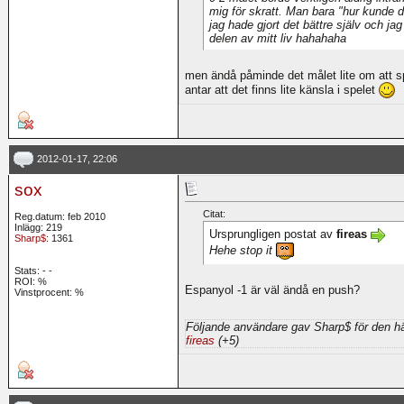
mig för skratt. Man bara "hur kunde d
jag hade gjort det bättre själv och jag
delen av mitt liv hahahaha
men ändå påminde det målet lite om att sp
antar att det finns lite känsla i spelet
2012-01-17, 22:06
sox
Citat:
Reg.datum: feb 2010
Inlägg: 219
Ursprungligen postat av
fireas
Sharp$
: 1361
Hehe stop it
Stats:
-
-
ROI:
%
Espanyol -1 är väl ändå en push?
Vinstprocent: %
Följande användare gav Sharp$ för den hä
fireas
(+5)