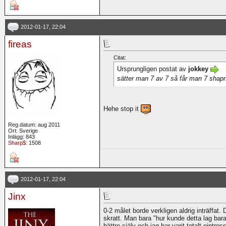
2012-01-17, 22:04
fireas
Citat:
Ursprungligen postat av
jokkey
sätter man 7 av 7 så får man 7 shap
Hehe stop it
Reg.datum: aug 2011
Ort: Sverige
Inlägg: 843
Sharp$
: 1508
2012-01-17, 22:04
Jinx
0-2 målet borde verkligen aldrig inträffat. 
skratt. Man bara "hur kunde detta lag bara
bättre själv och jag har varit totalt ointre