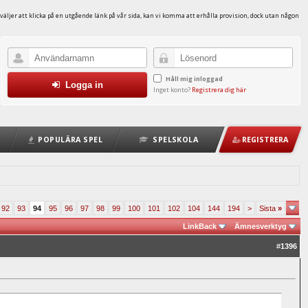
väljer att klicka på en utgående länk på vår sida, kan vi komma att erhålla provision, dock utan någon
Håll mig inloggad
Logga in
Inget konto?
Registrera dig här
POPULÄRA SPEL
SPELSKOLA
REGISTRERA
92
93
94
95
96
97
98
99
100
101
102
104
144
194
>
Sista
»
LinkBack
Ämnesverktyg
#
1396