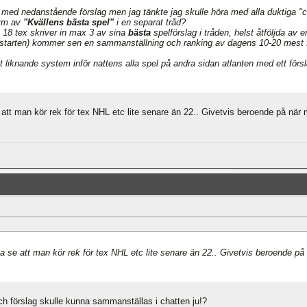
 med nedanstående förslag men jag tänkte jag skulle höra med alla duktiga "c
orm av
"Kvällens bästa spel"
i en separat tråd?
l 18 tex skriver in max 3 av sina
bästa
spelförslag i tråden, helst åtföljda av e
elstarten) kommer sen en sammanställning och ranking av dagens 10-20 mest 
 liknande system inför nattens alla spel på andra sidan atlanten med ett försl
 att man kör rek för tex NHL etc lite senare än 22.. Givetvis beroende på när 
ja se att man kör rek för tex NHL etc lite senare än 22.. Givetvis beroende på
ch förslag skulle kunna sammanställas i chatten ju!?