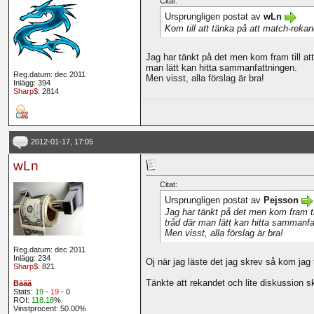
Citat:
Ursprungligen postat av
wLn
Kom till att tänka på att match-reka
Jag har tänkt på det men kom fram till att
man lätt kan hitta sammanfattningen.
Reg.datum: dec 2011
Men visst, alla förslag är bra!
Inlägg: 394
Sharp$
: 2814
2012-01-17, 17:05
wLn
Citat:
Ursprungligen postat av
Pejsson
Jag har tänkt på det men kom fram til
tråd där man lätt kan hitta sammanfa
Men visst, alla förslag är bra!
Reg.datum: dec 2011
Inlägg: 234
Oj när jag läste det jag skrev så kom jag f
Sharp$
: 821
Tänkte att rekandet och lite diskussion s
Bäää
Stats:
19
-
19
- 0
ROI:
118.18
%
Vinstprocent: 50.00%