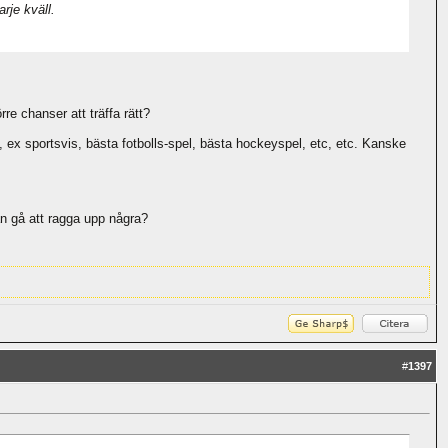
je kväll.
rre chanser att träffa rätt?
s, ex sportsvis, bästa fotbolls-spel, bästa hockeyspel, etc, etc. Kanske
an gå att ragga upp några?
#
1397