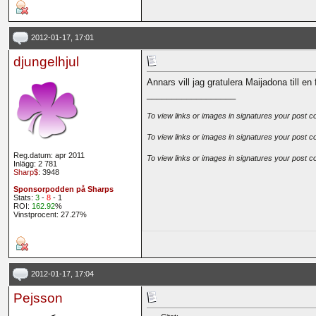
2012-01-17, 17:01
djungelhjul
Annars vill jag gratulera Maijadona till en f
__________________
To view links or images in signatures your post c
To view links or images in signatures your post c
Reg.datum: apr 2011
To view links or images in signatures your post c
Inlägg: 2 781
Sharp$
: 3948
Sponsorpodden på Sharps
Stats:
3
-
8
- 1
ROI:
162.92
%
Vinstprocent: 27.27%
2012-01-17, 17:04
Pejsson