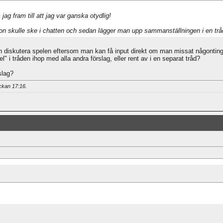
jag fram till att jag var ganska otydlig!
ion skulle ske i chatten och sedan lägger man upp sammanställningen i en tråd
n diskutera spelen eftersom man kan få input direkt om man missat någonting 
l" i tråden ihop med alla andra förslag, eller rent av i en separat tråd?
slag?
ockan
17:16
.