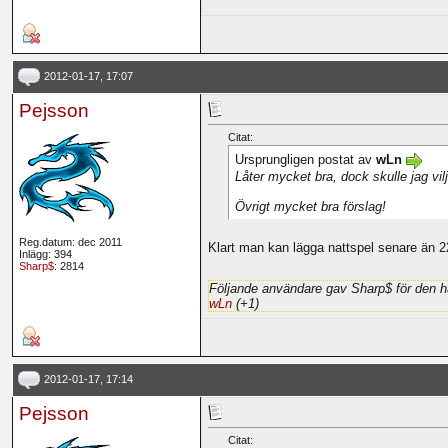
2012-01-17, 17:07
Pejsson
Citat:
Ursprungligen postat av
wLn
Låter mycket bra, dock skulle jag vil
Övrigt mycket bra förslag!
Reg.datum: dec 2011
Klart man kan lägga nattspel senare än 22
Inlägg: 394
Sharp$
: 2814
Följande användare gav Sharp$ för den h
wLn
(+1)
2012-01-17, 17:14
Pejsson
Citat: