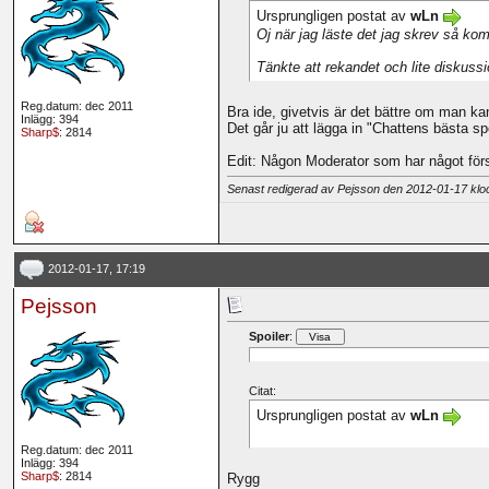
Ursprungligen postat av
wLn
Oj när jag läste det jag skrev så kom 
Tänkte att rekandet och lite diskuss
Reg.datum: dec 2011
Bra ide, givetvis är det bättre om man ka
Inlägg: 394
Det går ju att lägga in "Chattens bästa spe
Sharp$
: 2814
Edit: Någon Moderator som har något för
Senast redigerad av Pejsson den 2012-01-17 kl
2012-01-17, 17:19
Pejsson
Spoiler
:
Citat:
Ursprungligen postat av
wLn
Reg.datum: dec 2011
Inlägg: 394
Sharp$
: 2814
Rygg