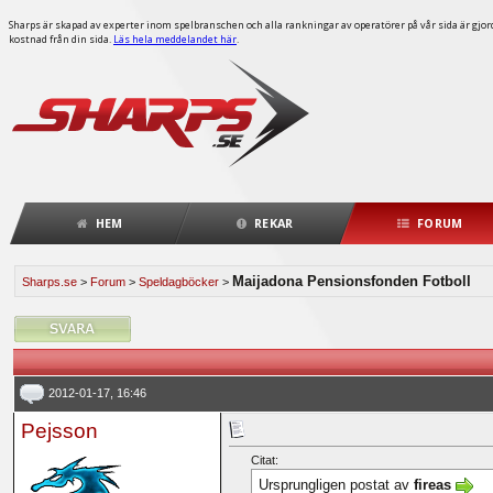
Sharps är skapad av experter inom spelbranschen och alla rankningar av operatörer på vår sida är gjorda
kostnad från din sida.
Läs hela meddelandet här
.
HEM
REKAR
FORUM
Maijadona Pensionsfonden Fotboll
Sharps.se
>
Forum
>
Speldagböcker
>
2012-01-17, 16:46
Pejsson
Citat:
Ursprungligen postat av
fireas