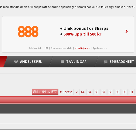
 med stor diskretion. Vi hoppas att de online spelbolagen som vi har valt ut faller dig i smaken. När du 
+ Unik bonus för Sharps
+
500% upp till 500 kr
Reklamlänk | 18+ | Spela ansvarsfullt |
stodlinjen.se
|
Spelpaus.se
ANDELSSPEL
TÄVLINGAR
SPREADSHEET
Sidan 94 av 577
«
Första
<
44
84
86
87
88
89
90
91