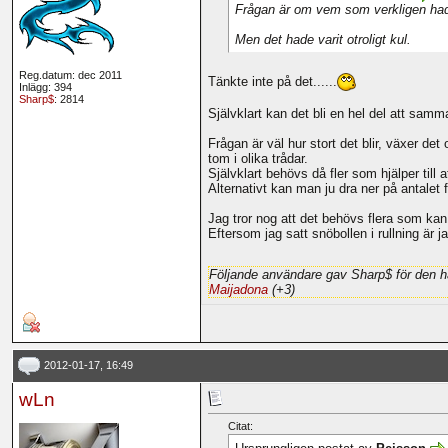
Frågan är om vem som verkligen hade
Men det hade varit otroligt kul.
Reg.datum: dec 2011
Tänkte inte på det......
Inlägg: 394
Sharp$
: 2814
Självklart kan det bli en hel del att samman
Frågan är väl hur stort det blir, växer de
tom i olika trådar.
Självklart behövs då fler som hjälper till a
Alternativt kan man ju dra ner på antalet fö
Jag tror nog att det behövs flera som kan 
Eftersom jag satt snöbollen i rullning är ja
Följande användare gav Sharp$ för den h
Maijadona
(+3)
2012-01-17, 16:49
wLn
Citat: