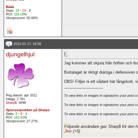
Bäää
Stats:
19
-
19
- 0
ROI:
118.18
%
Vinstprocent: 50.00%
2012-01-17, 16:59
djungelhjul
Jag kommer att skjuta från höften och lir
Bortalaget är riktigt duktiga i defensiven
OBS! Följer ni ett sådant här långskott, v
__________________
Reg.datum: apr 2011
To view links or images in signatures your post c
Inlägg: 2 781
Sharp$
: 3948
To view links or images in signatures your post c
Sponsorpodden på Sharps
Stats:
3
-
8
- 1
To view links or images in signatures your post c
ROI:
162.92
%
Vinstprocent: 27.27%
Följande användare gav Sharp$ för den h
Jinx
(+5)