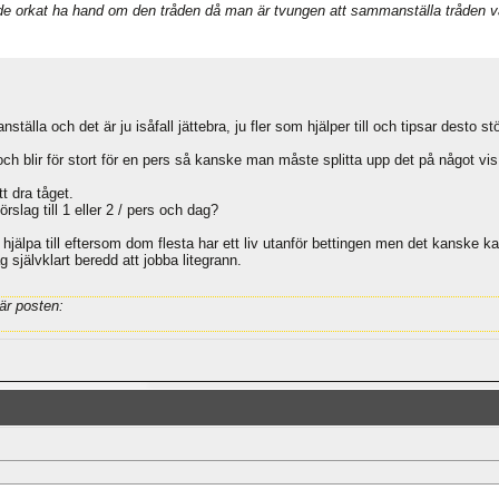
 orkat ha hand om den tråden då man är tvungen att sammanställa tråden var
ställa och det är ju isåfall jättebra, ju fler som hjälper till och tipsar desto stö
t och blir för stort för en pers så kanske man måste splitta upp det på något vi
tt dra tåget.
rslag till 1 eller 2 / pers och dag?
hjälpa till eftersom dom flesta har ett liv utanför bettingen men det kanske k
g självklart beredd att jobba litegrann.
är posten: