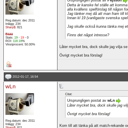
Ursprungligen postat av
Pejsson
Detta är kanske fel ställe att komma
alla kvällens spelförslag till någon f
Jag tänker mej då att man fram till k
Innan kl 19 (vanligaste svenska sp
Reg.datum: dec 2011
Inlägg: 234
Jag skulle också kunna tänka mej ett
Sharp$
: 821
Bäää
Finns det något intresse?
Stats:
19
-
19
- 0
ROI:
118.18
%
Vinstprocent: 50.00%
Låter mycket bra, dock skulle jag vilja se
Övrigt mycket bra förslag!
2012-01-17, 16:54
wLn
Citat:
Ursprungligen postat av
wLn
Låter mycket bra, dock skulle jag vil
Övrigt mycket bra förslag!
Reg.datum: dec 2011
Inlägg: 234
Kom till att tänka på att match-rekande o
Sharp$
: 821