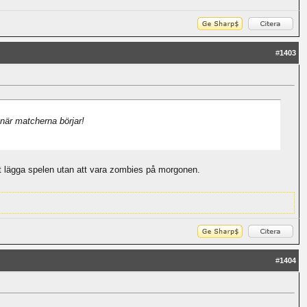
#
1403
 när matcherna börjar!
tt lägga spelen utan att vara zombies på morgonen.
#
1404