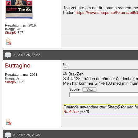
Jag vet inte om det är samma system men d
tråden
https://www.sharps.se/forums/596
Reg.datum: jan 2019
Inlägg: 570
Sharp$
: 647
2022-07-25, 18:52
Butragino
@ BrakZen
Reg.datum: mar 2021
Inlägg: 89
S 4-4-128 i tråden du nämner är identis
Sharp$
: 962
Men här kommer S 4-4-108 med minimum 
Spoiler
:
Följande användare gav Sharp$ för den hä
BrakZen
(+50)
2022-07-25, 20:45