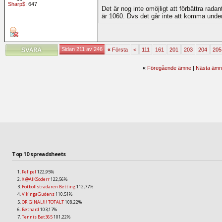
Sharp$
: 647
Det är nog inte omöjligt att förbättra rada
är 1060. Dvs det går inte att komma under
Sidan 211 av 246
«
Första
<
111
161
201
203
204
205
«
Föregående ämne
|
Nästa ämn
Top 10 spreadsheets
Pelipel
122,95%
X @AIKSoderr
122,56%
Fotbollstradaren Betting
112,77%
VikingaGudens
110,51%
ORIGINAL!!! TOTALT
108,22%
Bethard
103,17%
Tennis Bet365
101,22%