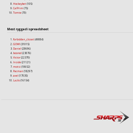
Hockeybet
(105)
CalPrim
(75)
Tomte
(70)
Mest ryggad i spreadsheet
forbidden_closet
(49884)
GOWI
(31015)
Daniel
(28696)
boored
(23076)
Victor
(22370)
Inside
(21121)
motsi
(18652)
Pacman
(18297)
axel
(17035)
Lazlo
(16154)