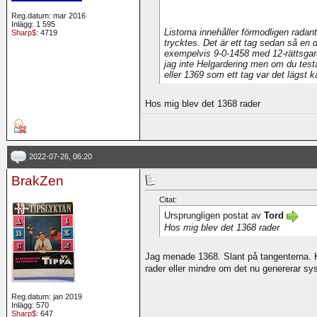
Reg.datum: mar 2016
Inlägg: 1 595
Listorna innehåller förmodligen rada
Sharp$
: 4719
trycktes. Det är ett tag sedan så en d
exempelvis 9-0-1458 med 12-rättsgara
jag inte Helgardering men om du testa
eller 1369 som ett tag var det lägst k
Hos mig blev det 1368 rader
2022-07-26, 06:20
BrakZen
Citat:
Ursprungligen postat av
Tord
Hos mig blev det 1368 rader
Jag menade 1368. Slant på tangenterna. K
rader eller mindre om det nu genererar s
Reg.datum: jan 2019
Inlägg: 570
Sharp$
: 647