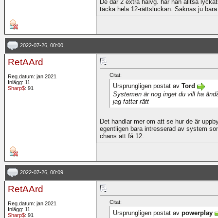
De där 2 extra halvg. har han alltså lyckat
täcka hela 12-rättsluckan. Saknas ju bar
2022-07-26, 00:00
RetAArd
Citat:
Reg.datum: jan 2021
Inlägg: 11
Ursprungligen postat av
Tord
Sharp$
: 91
Systemen är nog inget du vill ha ändå
jag fattat rätt
Det handlar mer om att se hur de är uppb
egentligen bara intresserad av system som
chans att få 12.
2022-07-26, 00:09
RetAArd
Citat:
Reg.datum: jan 2021
Inlägg: 11
Ursprungligen postat av
powerplay
Sharp$
: 91