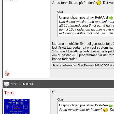
Är du tankeläsare på fritiden?
-Det var 
Citat:
Ursprungligen postat av
RetAArd
Kan dessa tabeller med teoretiska ra
att 12-rättsreducera 6 hel och 5 halv
det till 1609 rader om jag minns rätt o
reducering? Alltså mot 1728 som det 
Listorna innehåller förmodligen radantal 
Det är ett tag sedan så en del system har s
1458 med 12-rättsgaranti. Det är nere på 
om du testar 9-0 i programmet blir det för
kända radantalet.
Senast redigerad av BrakZen den 2022-07-26 kl
2022-07-26, 06:01
Tord
Citat:
Ursprungligen postat av
BrakZen
Är du tankeläsare på fritiden?
-Det