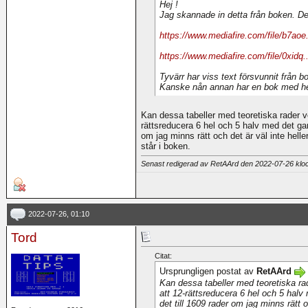
Hej !
Jag skannade in detta från boken. Det
https://www.mediafire.com/file/b7aoe..
https://www.mediafire.com/file/0xidq...
Tyvärr har viss text försvunnit från b
Kanske nån annan har en bok med helt
Kan dessa tabeller med teoretiska rader v
rättsreducera 6 hel och 5 halv med det gam
om jag minns rätt och det är väl inte hell
står i boken.
Senast redigerad av RetAArd den 2022-07-26 kl
2022-07-26, 01:10
Tord
Citat:
Ursprungligen postat av
RetAArd
Kan dessa tabeller med teoretiska ra
att 12-rättsreducera 6 hel och 5 halv
det till 1609 rader om jag minns rätt o