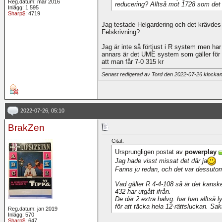
Reg.datum: mar 2016
reducering? Alltså mot 1728 som det 
Inlägg: 1 595
Sharp$
: 4719
Jag testade Helgardering och det krävdes 
Felskrivning?
Jag är inte så förtjust i R system men har
annars är det UME system som gäller för 
att man får 7-0 315 kr
Senast redigerad av Tord den 2022-07-26 klocka
2022-07-26, 05:10
BrakZen
Citat:
Ursprungligen postat av
powerplay
Jag hade visst missat det där ja
Fanns ju redan, och det var dessut
Vad gäller R 4-4-108 så är det kansk
432 har utgått ifrån.
De där 2 extra halvg. har han alltså l
för att täcka hela 12-rättsluckan. Sa
Reg.datum: jan 2019
Inlägg: 570
Sharp$
: 647