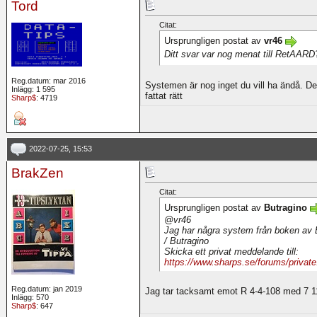
Tord
Citat:
Ursprungligen postat av
vr46
Ditt svar var nog menat till RetAAR
Reg.datum: mar 2016
Systemen är nog inget du vill ha ändå. Det
Inlägg: 1 595
fattat rätt
Sharp$
: 4719
2022-07-25, 15:53
BrakZen
Citat:
Ursprungligen postat av
Butragino
@vr46
Jag har några system från boken av E
/ Butragino
Skicka ett privat meddelande till:
https://www.sharps.se/forums/priva
Reg.datum: jan 2019
Jag tar tacksamt emot R 4-4-108 med 7 11
Inlägg: 570
Sharp$
: 647