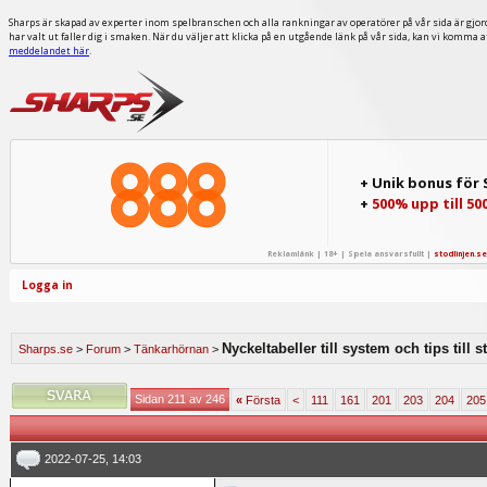
Sharps är skapad av experter inom spelbranschen och alla rankningar av operatörer på vår sida är gjor
har valt ut faller dig i smaken. När du väljer att klicka på en utgående länk på vår sida, kan vi komma 
meddelandet här
.
+ Unik bonus för
+
500% upp till 50
Reklamlänk | 18+ | Spela ansvarsfullt |
stodlinjen.se
Logga in
Nyckeltabeller till system och tips till 
Sharps.se
>
Forum
>
Tänkarhörnan
>
Sidan 211 av 246
«
Första
<
111
161
201
203
204
205
2022-07-25, 14:03