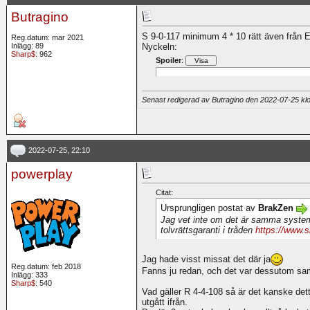
Butragino
S 9-0-117 minimum 4 * 10 rätt även från 
Reg.datum: mar 2021
Inlägg: 89
Nyckeln:
Sharp$
: 962
Spoiler
:
Senast redigerad av Butragino den 2022-07-25 k
2022-07-25, 22:10
powerplay
Citat:
Ursprungligen postat av
BrakZen
Jag vet inte om det är samma system
tolvrättsgaranti i tråden
https://www.
Jag hade visst missat det där ja
Reg.datum: feb 2018
Fanns ju redan, och det var dessutom s
Inlägg: 333
Sharp$
: 540
Vad gäller R 4-4-108 så är det kanske de
utgått ifrån.