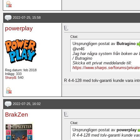
2022-07-25, 15:58
powerplay
Citat:
Ursprungligen postat av
Butragino
@vr46
Jag har några system från boken av E
/ Butragino
Skicka ett privat meddelande till:
https://www.sharps.se/forums/priva
Reg.datum: feb 2018
Inlägg: 333
Sharp$
: 540
R 4-4-128 med tolv-garanti kunde vara intr
2022-07-25, 16:02
BrakZen
Citat:
Ursprungligen postat av
powerplay
R 4-4-128 med tolv-garanti kunde vara