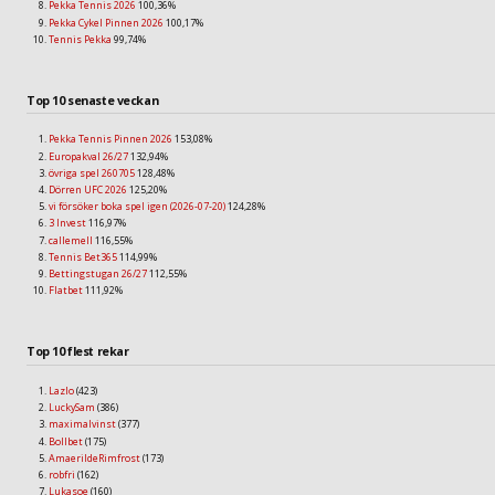
Pekka Tennis 2026
100,36%
Pekka Cykel Pinnen 2026
100,17%
Tennis Pekka
99,74%
Top 10 senaste veckan
Pekka Tennis Pinnen 2026
153,08%
Europakval 26/27
132,94%
övriga spel 260705
128,48%
Dörren UFC 2026
125,20%
vi försöker boka spel igen (2026-07-20)
124,28%
3 Invest
116,97%
callemell
116,55%
Tennis Bet365
114,99%
Bettingstugan 26/27
112,55%
Flatbet
111,92%
Top 10 flest rekar
Lazlo
(423)
LuckySam
(386)
maximalvinst
(377)
Bollbet
(175)
AmaerildeRimfrost
(173)
robfri
(162)
Lukasoe
(160)