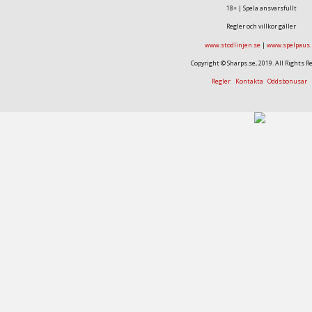
18+ | Spela ansvarsfullt
Regler och villkor gäller
www.stodlinjen.se
|
www.spelpaus.
Copyright © Sharps.se, 2019. All Rights R
Regler
Kontakta
Oddsbonusar