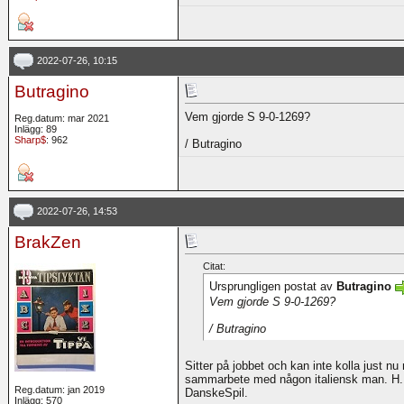
2022-07-26, 10:15
Butragino
Vem gjorde S 9-0-1269?
Reg.datum: mar 2021
Inlägg: 89
Sharp$
: 962
/ Butragino
2022-07-26, 14:53
BrakZen
Citat:
Ursprungligen postat av
Butragino
Vem gjorde S 9-0-1269?
/ Butragino
Sitter på jobbet och kan inte kolla just nu
sammarbete med någon italiensk man. H. 
Reg.datum: jan 2019
DanskeSpil.
Inlägg: 570