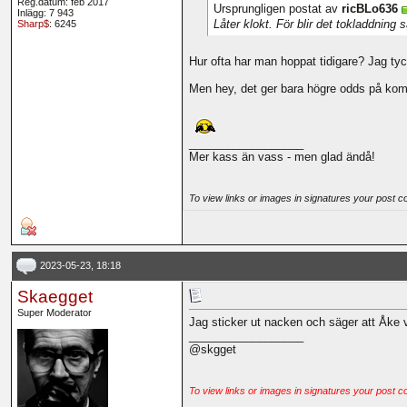
Reg.datum: feb 2017
Ursprungligen postat av
ricBLo636
Inlägg: 7 943
Låter klokt. För blir det tokladdning 
Sharp$
: 6245
Hur ofta har man hoppat tidigare? Jag tycke
Men hey, det ger bara högre odds på ko
__________________
Mer kass än vass - men glad ändå!
To view links or images in signatures your post c
2023-05-23, 18:18
Skaegget
Super Moderator
Jag sticker ut nacken och säger att Åke v
__________________
@skgget
To view links or images in signatures your post c