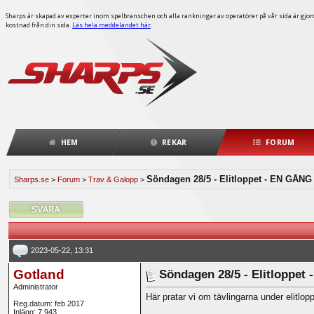
Sharps är skapad av experter inom spelbranschen och alla rankningar av operatörer på vår sida är gjorda
kostnad från din sida.
Läs hela meddelandet här
.
HEM
REKAR
FORUM
Söndagen 28/5 - Elitloppet - EN GÅNG
Sharps.se
>
Forum
>
Trav & Galopp
>
2023-05-22, 13:31
Gotland
Söndagen 28/5 - Elitloppe
Administrator
Här pratar vi om tävlingarna under elitlo
Reg.datum: feb 2017
Inlägg: 7 943