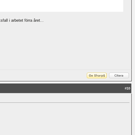
all i arbetet förra året...
#
10