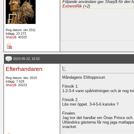
Följande användare gav Sharp$ för den h
ExtremtRik
(+2)
Reg.datum: okt 2011
Inlägg: 23 273
Sharp$
: 40320
2023-05-22, 15:52
Efterhandaren
Måndagens Elitloppssurr.
Reg.datum: dec 2019
Inlägg: 7 628
Sharp$
: 20223
Försök 1.
1-2-3-4 vann spårlottningen och är nog troli
Försök 2.
Lite mer öppet. 3-4-5-6 kanske ?
Finalen.
Jag tror det handlar om Önas Prince och
Utländska gästerna får nog jaga matlappar
snacket.