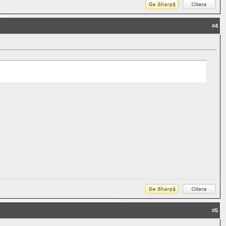
#
4
#
5