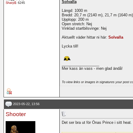
Solvalla
Sharp$
: 6245
Längd: 1000 m
Bredd: 20,7 m (2140 m), 21,7 m (1640 m)
Upplopp: 200 m
Open stretch: Nej
Vinklad startbilsvinge: Nej
Aktuellt väder hittar ni här:
Solvalla
Lycka till!
__________________
Mer kass än vass - men glad ändå!
To view links or images in signatures your post c
2023-05-22, 13:56
Shooter
Det ser bra ut för Önas Prince i sitt heat.