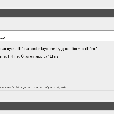
heat.
tt trycka till för att sedan krypa ner i rygg och lifta med till final?
limmad PN med Önas en längd på? Eller?
ount must be 10 or greater. You currently have 0 posts.