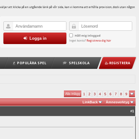
väljer att klicka på en utgående länk på vår sida, kan vi komma att erhålla provision, dock utan någon
Håll mig inloggad
Logga in
Inget konto?
Registrera dig här
POPULÄRA SPEL
SPELSKOLA
REGISTRERA
Alla inlägg
1
2
3
4
5
6
7
8
9
LinkBack
Ämnesverktyg
#
1