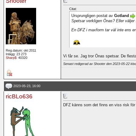
Shooter
Citat:
Ursprungligen postat av
Gotland
Spetsar verkligen Önas? Eller väljer Pe
En DFZ i maxform tar väl inte ens 
Reg.datum: okt 2011
Inlägg: 23 273
Vi får se. Jag tror Önas spetsar. De flest
Sharp$
: 40320
Senast redigerad av Shooter den 2023-05-22 kl
2023-05-23, 16:00
ricBLo636
DFZ känns som det finns en viss risk fö