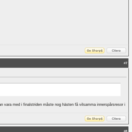
#
7
an vara med i finalstriden måste nog hästen få vilsamma innerspårsresor i
#
8