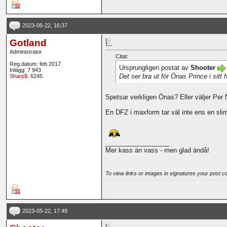
2023-05-22, 16:37
Gotland
Administrator
Citat:
Reg.datum: feb 2017
Ursprungligen postat av
Shooter
Inlägg: 7 943
Det ser bra ut för Önas Prince i sitt 
Sharp$
: 6245
Spetsar verkligen Önas? Eller väljer Per N a
En DFZ i maxform tar väl inte ens en s
__________________
Mer kass än vass - men glad ändå!
To view links or images in signatures your post c
2023-05-22, 17:49