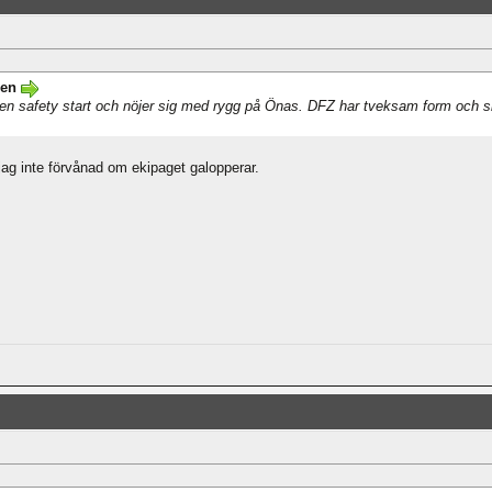
ren
r en safety start och nöjer sig med rygg på Önas. DFZ har tveksam form och 
r jag inte förvånad om ekipaget galopperar.