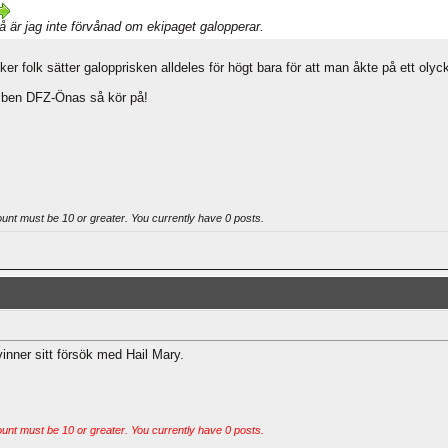
så är jag inte förvånad om ekipaget galopperar.
r folk sätter galopprisken alldeles för högt bara för att man åkte på ett olycksf
mben DFZ-Önas så kör på!
ount must be 10 or greater. You currently have 0 posts.
inner sitt försök med Hail Mary.
ount must be 10 or greater. You currently have 0 posts.