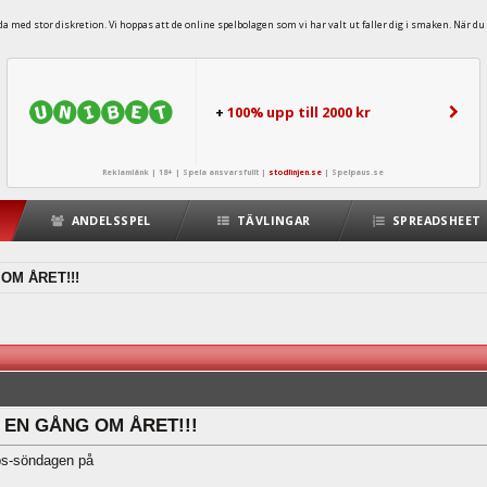
 med stor diskretion. Vi hoppas att de online spelbolagen som vi har valt ut faller dig i smaken. När du 
+
100% upp till 2000 kr
Reklamlänk | 18+ | Spela ansvarsfullt |
stodlinjen.se
|
Spelpaus.se
ANDELSSPEL
TÄVLINGAR
SPREADSHEET
 OM ÅRET!!!
t - EN GÅNG OM ÅRET!!!
pps-söndagen på