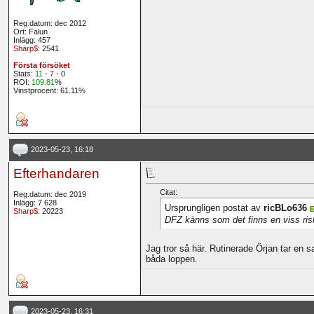
Reg.datum: dec 2012
Ort: Falun
Inlägg: 457
Sharp$
: 2541
Första försöket
Stats:
11
-
7
- 0
ROI:
109.81
%
Vinstprocent: 61.11%
2023-05-23, 16:18
Efterhandaren
Citat:
Reg.datum: dec 2019
Inlägg: 7 628
Ursprungligen postat av
ricBLo636
Sharp$
: 20223
DFZ känns som det finns en viss ris
Jag tror så här. Rutinerade Örjan tar en
båda loppen.
2023-05-23, 16:31