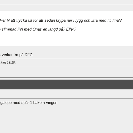
r N att trycka till för att sedan krypa ner i rygg och lifta med till final?
en slimmad PN med Önas en längd på? Eller?
a verkar tro på DFZ.
ockan
19:10
.
r galopp med spår 1 bakom vingen.