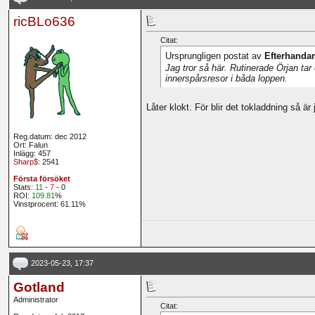
ricBLo636
Citat:
Ursprungligen postat av
Efterhanda
Jag tror så här. Rutinerade Örjan ta
innerspårsresor i båda loppen.
Låter klokt. För blir det tokladdning så ä
Reg.datum: dec 2012
Ort: Falun
Inlägg: 457
Sharp$
: 2541
Första försöket
Stats:
11
-
7
- 0
ROI:
109.81
%
Vinstprocent: 61.11%
2023-05-23, 17:37
Gotland
Administrator
Citat: