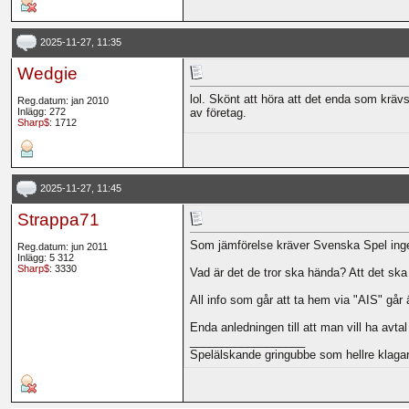
2025-11-27, 11:35
Wedgie
lol. Skönt att höra att det enda som kräv
Reg.datum: jan 2010
Inlägg: 272
av företag.
Sharp$
: 1712
2025-11-27, 11:45
Strappa71
Som jämförelse kräver Svenska Spel inge
Reg.datum: jun 2011
Inlägg: 5 312
Sharp$
: 3330
Vad är det de tror ska hända? Att det ska
All info som går att ta hem via "AIS" går
Enda anledningen till att man vill ha avta
__________________
Spelälskande gringubbe som hellre klagar 