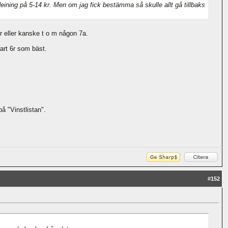
eining på 5-14 kr. Men om jag fick bestämma så skulle allt gå tillbaks
r eller kanske t o m någon 7a.
art 6r som bäst.
å "Vinstlistan".
#
152