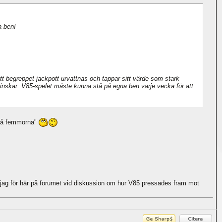
a ben!
 begreppet jackpott urvattnas och tappar sitt värde som stark
 minskar. V85-spelet måste kunna stå på egna ben varje vecka för att
g på femmorna"
e jag för här på forumet vid diskussion om hur V85 pressades fram mot