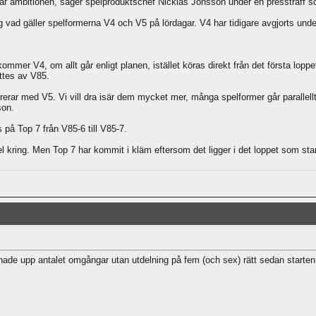
är ambitionen, säger spelproduktschef Nicklas Jonsson under en pressträff so
 vad gäller spelformerna V4 och V5 på lördagar. V4 har tidigare avgjorts under
er V4, om allt går enligt planen, istället köras direkt från det första lopp
ttes av V85.
rar med V5. Vi vill dra isär dem mycket mer, många spelformer går parallellt. 
son.
 på Top 7 från V85-6 till V85-7.
 kring. Men Top 7 har kommit i kläm eftersom det ligger i det loppet som start
ade upp antalet omgångar utan utdelning på fem (och sex) rätt sedan starten oc