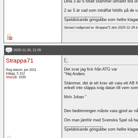
Dina 3 av 6 totalt stämmer utmärkt bra o
2 av 5 är vad som inträffat hittills på de
__________________
Spelälskande gringubbe som hellre klagar 
Senast redigerad av Strappa71 den 2025-11-26 
2025-11-26, 21:09
Strappa71
Det svar jag fick från ATG var
Reg.datum: jun 2011
Inlägg: 5 312
"Hej Anders
Sharp$
: 3330
Stämmer, det är ett krav att vara ett AB för
enkelt inte släppa iväg datan till vem som
Mvh Johan "
Den bedömningen måste vara gjord av någ
Om man jämför med Svenska Spel så har 
__________________
Spelälskande gringubbe som hellre klagar 