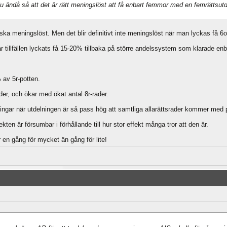
ju ändå så att det är rätt meningslöst att få enbart femmor med en femrättsutd
ka meningslöst. Men det blir definitivt inte meningslöst när man lyckas få 6o
ar tillfällen lyckats få 15-20% tillbaka på större andelssystem som klarade enb
 av 5r-potten.
er, och ökar med ökat antal 8r-rader.
ningar när utdelningen är så pass hög att samtliga allarättsrader kommer med p
kten är försumbar i förhållande till hur stor effekt många tror att den är.
en gång för mycket än gång för lite!