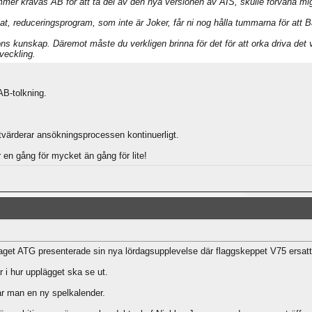
mer krävas AB för att ta del av den nya versionen av AIS, skulle förvåna mi
at, reduceringsprogram, som inte är Joker, får ni nog hålla tummarna för att B
gons kunskap. Däremot måste du verkligen brinna för det för att orka driva de
veckling.
AB-tolkning.
t utvärderar ansökningsprocessen kontinuerligt.
en gång för mycket än gång för lite!
get ATG presenterade sin nya lördagsupplevelse där flaggskeppet V75 ersat
 i hur upplägget ska se ut.
r man en ny spelkalender.