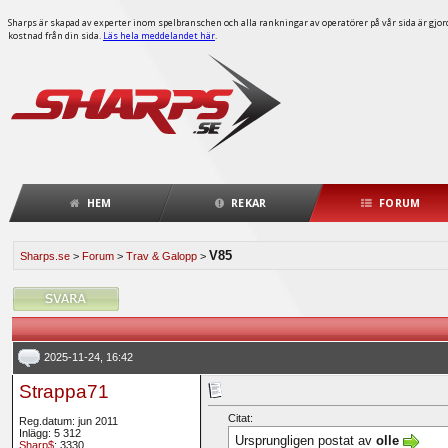
Sharps är skapad av experter inom spelbranschen och alla rankningar av operatörer på vår sida är gjorda
kostnad från din sida.
Läs hela meddelandet här
.
HEM
REKAR
FORUM
V85
Sharps.se
>
Forum
>
Trav & Galopp
>
2025-11-24, 16:42
Strappa71
Citat:
Reg.datum: jun 2011
Inlägg: 5 312
Ursprungligen postat av
olle
Sharp$
: 3330