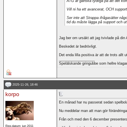
ATG är ganska tydliga på att det kom
Vill ni ha ett avancerat, OCH support
Ser inte att Strappa ifrågasätter nå
tid du måste lägga på support och ut
Jag ber om ursäkt att jag tvivlade på din 
Beskedet är bedrövligt.
Det enda lilla positiva är att de trots all
__________________
Spelälskande gringubbe som hellre klagar 
2025-11-26, 18:46
korpo
En månad har nu passerat sedan spelbola
Nu meddelar man att man gör förändringar
Från och med den 6 december presentera
Reg.datum: jun 2011