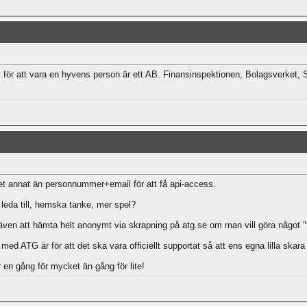
s för att vara en hyvens person är ett AB. Finansinspektionen, Bolagsverket, S
t annat än personnummer+email för att få api-access.
 leda till, hemska tanke, mer spel?
 även att hämta helt anonymt via skrapning på atg.se om man vill göra något "
l med ATG är för att det ska vara officiellt supportat så att ens egna lilla sk
en gång för mycket än gång för lite!