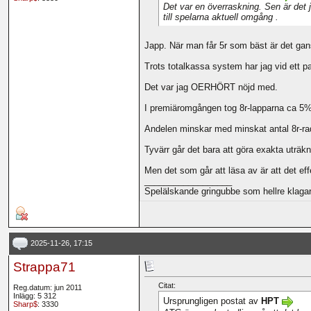
Det var en överraskning. Sen är det 
till spelarna aktuell omgång .
Japp. När man får 5r som bäst är det gans
Trots totalkassa system har jag vid ett p
Det var jag OERHÖRT nöjd med.
I premiäromgången tog 8r-lapparna ca 5%
Andelen minskar med minskat antal 8r-rad
Tyvärr går det bara att göra exakta uträk
Men det som går att läsa av är att det effe
__________________
Spelälskande gringubbe som hellre klagar 
2025-11-26, 17:15
Strappa71
Citat:
Reg.datum: jun 2011
Inlägg: 5 312
Ursprungligen postat av
HPT
Sharp$
: 3330