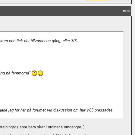
#
155
en och fick det tillvarannan gång, eller 3/6.
 gång på femmorna"
ggade jag för här på forumet vid diskussion om hur V85 pressades
alningar ( som bara sker i ordinarie omgångar. )