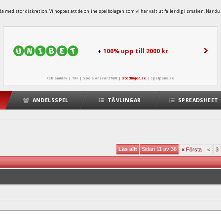
 med stor diskretion. Vi hoppas att de online spelbolagen som vi har valt ut faller dig i smaken. När du 
+
100% upp till 2000 kr
Reklamlänk | 18+ | Spela ansvarsfullt |
stodlinjen.se
|
Spelpaus.se
ANDELSSPEL
TÄVLINGAR
SPREADSHEET
Läs allt
Sidan 11 av 36
«
Första
<
3