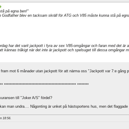
stå på egna ben!"
en Godfather blev en tacksam skräll för ATG och V85 måste kunna stå på egn
 har det varit jackpott i fyra av sex V85-omgångar och faran med det är att
 att kännas tråkigt när det inte är jackpott och spelsuget till dessa omgångar
se fram mot 6 månader utan jackpott för att närma oss "Jackpott var 7:e gån
** ************************************************** ********
uransen till "Joker A/S" fördel?
et kan man undra.... Någonting är unket på hästsportens hus, men det flaggad
an
18:56
.