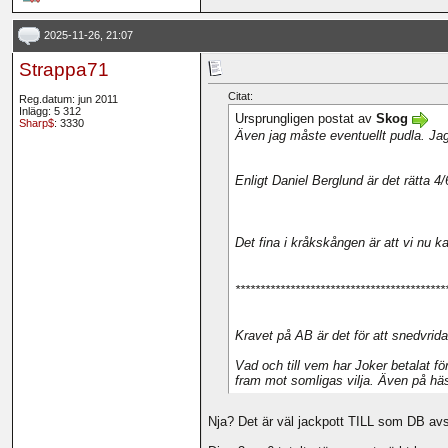
2025-11-26, 21:07
Strappa71
Citat:
Reg.datum: jun 2011
Inlägg: 5 312
Ursprungligen postat av
Skog
Sharp$
: 3330
Även jag måste eventuellt pudla. Jag
Enligt Daniel Berglund är det rätta 4/
Det fina i kråkskången är att vi nu
******************************************
Kravet på AB är det för att snedvrida
Vad och till vem har Joker betalat f
fram mot somligas vilja. Även på hä
Nja? Det är väl jackpott TILL som DB avs