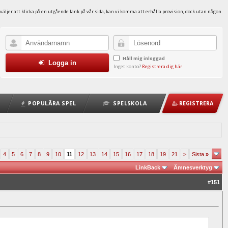
väljer att klicka på en utgående länk på vår sida, kan vi komma att erhålla provision, dock utan någon
Håll mig inloggad
Logga in
Inget konto?
Registrera dig här
POPULÄRA SPEL
SPELSKOLA
REGISTRERA
4
5
6
7
8
9
10
11
12
13
14
15
16
17
18
19
21
>
Sista
»
LinkBack
Ämnesverktyg
#
151