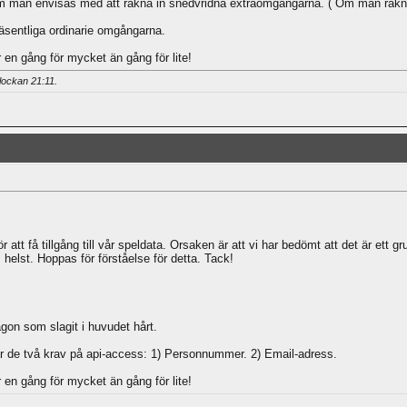
m man envisas med att räkna in snedvridna extraomgångarna. ( Om man räknar
 väsentliga ordinarie omgångarna.
en gång för mycket än gång för lite!
klockan
21:11
.
 att få tillgång till vår speldata. Orsaken är att vi har bedömt att det är ett gr
 helst. Hoppas för förståelse för detta. Tack!
on som slagit i huvudet hårt.
de två krav på api-access: 1) Personnummer. 2) Email-adress.
en gång för mycket än gång för lite!