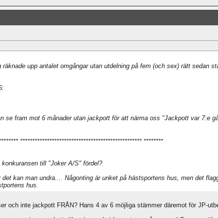
 räknade upp antalet omgångar utan utdelning på fem (och sex) rätt sedan start
6:
 kan se fram mot 6 månader utan jackpott för att närma oss "Jackpott var 7:e
******** ************************************************** ********
 konkuransen till "Joker A/S" fördel?
ör det kan man undra.... Någonting är unket på hästsportens hus, men det fla
stportens hus.
er och inte jackpott FRÅN? Hans 4 av 6 möjliga stämmer däremot för JP-utbet