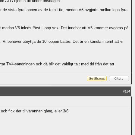
m ATG bjöd in till under onsdagen.
 de sista fyra loppen av de totalt tio, medan V5 avgjorts mellan lopp fyra
et medan V5 inleds först i lopp sex. Det innebär att V5 kommer avgöras på
Vi behöver utnyttja de 10 loppen bättre. Det är en känsla internt att vi
ar TV4-sändningen och då blir det väldigt tajt med tid från det att
#
154
h fick det tillvarannan gång, eller 3/6.