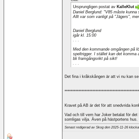
Ursprungligen postat av
KalleKlut
Daniel Berglund: "V85 måste kunna 
Allt var som vanligt på "Jägers", m
Daniel Berglund
igår kl. 15:00
. . .
Med den kommande omgången på lördag
speltrigger. I stället kan det komma
bli framgångsrikt på sikt!
. . .
Det fina i kråkskången är att vi nu kan 
************************************************
Kravet på AB är det för att snedvrida konk
Vad och till vem har Joker betalat för d
somligas vilja. Även på hästportens hus.
Senast redigerad av Skog den 2025-11-26 klock