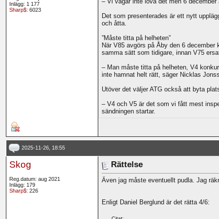
– Vi vågar inte lova det men 6 december 
Inlägg: 1 177
Sharp$
: 6023
Det som presenterades är ett nytt upplägg
och åtta.
”Måste titta på helheten”
När V85 avgörs på Åby den 6 december komm
samma sätt som tidigare, innan V75 ersa
– Man måste titta på helheten, V4 konkurre
inte hamnat helt rätt, säger Nicklas Jons
Utöver det väljer ATG också att byta plats
– V4 och V5 är det som vi fått mest inspel
sändningen startar.
2025-11-26, 18:55
Skog
Rättelse
Reg.datum: aug 2021
Även jag måste eventuellt pudla. Jag räkn
Inlägg: 179
Sharp$
: 226
Enligt Daniel Berglund är det rätta 4/6:
Citat: