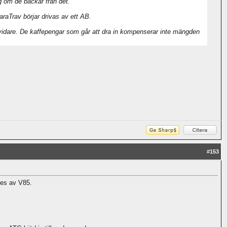
g om de backar från det.
araTrav börjar drivas av ett AB.
t vidare. De kaffepengar som går att dra in kompenserar inte mängden
#
153
tes av V85.