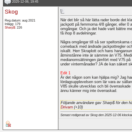
2025-12-06, 19:45
Skog
När det blir så här lätta rader borde det 
Reg.datum: aug 2021
Inlägg: 179
jackpott på femmorna 4/8 gånger, eller 0 
Sharp$
: 226
omgångar. Och ja det hade varit bättre med
få ihop 8 avdelningar.
Några omgångar till så ser speltorskarna d
comeback med ändrade jackpottregler och 
iskallt. Herr Skraplott och hans hangarou
åtminstånne inte är sämmre än V75. Media
medianomsättningen jämfört med V75 på s
under vintermånader? JA de kan säkert skr
Edit 1
Är det någon som kan hjälpa mig? Jag har l
lördagsupplevelsen som lär vara av sällan
V85 skulle utvecklas och bli överraskade h
ännu känner mig inte överraskad.
Följande användare gav Sharp$ för den hä
Drivarn
(+10)
Senast redigerad av Skog den 2025-12-06 klock