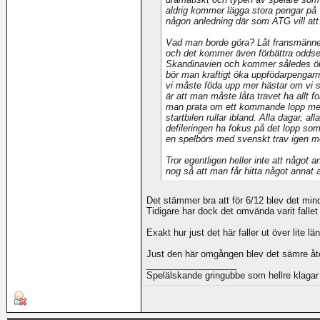
aldrig kommer lägga stora pengar på vi
någon anledning där som ATG vill at
Vad man borde göra? Låt fransmännen
och det kommer även förbättra oddsen
Skandinavien och kommer således ö
bör man kraftigt öka uppfödarpengarn
vi måste föda upp mer hästar om vi sk
är att man måste låta travet ha allt 
man prata om ett kommande lopp med 1-
startbilen rullar ibland. Alla dagar, a
defileringen ha fokus på det lopp som
en spelbörs med svenskt trav igen m
Tror egentligen heller inte att något a
nog så att man får hitta något annat 
Det stämmer bra att för 6/12 blev det min
Tidigare har dock det omvända varit falle
Exakt hur just det här faller ut över lite lä
Just den här omgången blev det sämre åte
__________________
Spelälskande gringubbe som hellre klagar 