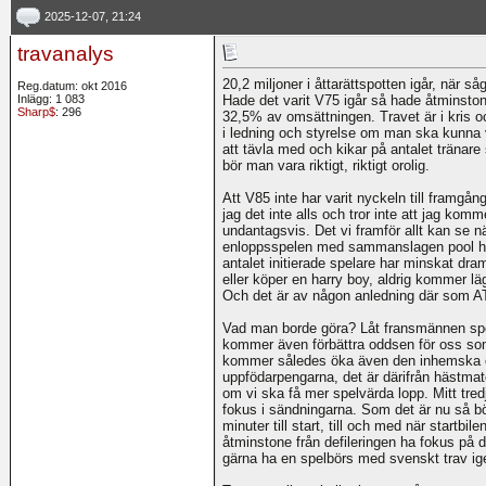
2025-12-07, 21:24
travanalys
20,2 miljoner i åttarättspotten igår, när såg
Reg.datum: okt 2016
Inlägg: 1 083
Hade det varit V75 igår så hade åtminstone
Sharp$
: 296
32,5% av omsättningen. Travet är i kris oc
i ledning och styrelse om man ska kunna v
att tävla med och kikar på antalet tränar
bör man vara riktigt, riktigt orolig.
Att V85 inte har varit nyckeln till framgång
jag det inte alls och tror inte att jag ko
undantagsvis. Det vi framför allt kan se när
enloppsspelen med sammanslagen pool har
antalet initierade spelare har minskat dr
eller köper en harry boy, aldrig kommer läg
Och det är av någon anledning där som A
Vad man borde göra? Låt fransmännen spel
kommer även förbättra oddsen för oss som
kommer således öka även den inhemska o
uppfödarpengarna, det är därifrån hästma
om vi ska få mer spelvärda lopp. Mitt tredj
fokus i sändningarna. Som det är nu så 
minuter till start, till och med när startbile
åtminstone från defileringen ha fokus på d
gärna ha en spelbörs med svenskt trav ig