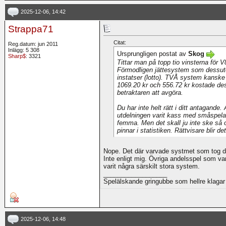
2025-12-06, 14:42
Strappa71
Citat:
Reg.datum: jun 2011
Inlägg: 5 308
Ursprungligen postat av
Skog
Sharp$
: 3321
Tittar man på topp tio vinsterna för 
Förmodligen jättesystem som dessuto
instatser (lotto). TVÅ system kansk
1069.20 kr och 556.72 kr kostade dess
betraktaren att avgöra.
Du har inte helt rätt i ditt antagande
utdelningen varit kass med småspelar
femma. Men det skall ju inte ske så o
pinnar i statistiken. Rättvisare blir d
Nope. Det där varvade systmet som tog de
Inte enligt mig. Övriga andelsspel som vari
varit några särskilt stora system.
__________________
Spelälskande gringubbe som hellre klagar 
2025-12-06, 14:48