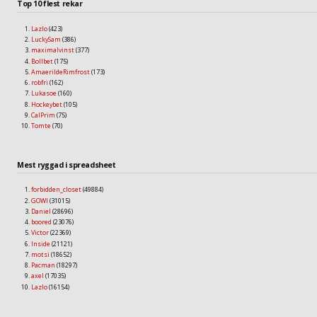
Top 10 flest rekar
Lazlo
(423)
LuckySam
(386)
maximalvinst
(377)
Bollbet
(175)
AmaerildeRimfrost
(173)
robfri
(162)
Lukasoe
(160)
Hockeybet
(105)
CalPrim
(75)
Tomte
(70)
Mest ryggad i spreadsheet
forbidden_closet
(49884)
GOWI
(31015)
Daniel
(28696)
boored
(23076)
Victor
(22369)
Inside
(21121)
motsi
(18652)
Pacman
(18297)
axel
(17035)
Lazlo
(16154)