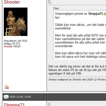
Shooter
Citat:
Ursprungligen postat av
Strappa71
Nu!
Sådär kan man räkna...om det hade va
sannolikhet.
Men för spel där alla utfall INTE har
fram sannolikheten på det där sättet. 
Reg.datum: okt 2011
sannolikheten för alla olika utfall in
Inlägg: 23 273
ovanstående.
Sharp$
: 40320
Man kan alltid räkna hur man vill så
fram till naiva och helt felaktiga sluts
Det var därför jag skrev att det är lite kul
lättare att sätta V5 än att få sju rätt på 
egentligen 8 rätt på V85.
Senast redigerad av Shooter den 2025-12-06 klo
2025-12-06, 13:44
Strappa71