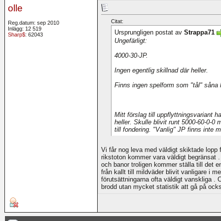
olle
Citat:
Reg.datum: sep 2010
Inlägg: 12 519
Ursprungligen postat av
Strappa71
Sharp$
: 62043
Ungefärligt:
4000-30-JP.
Ingen egentlig skillnad där heller.
Finns ingen spelform som "tål" såna h
Mitt förslag till uppflyttningsvariant
heller. Skulle blivit runt 5000-60-0-
till fondering. "Vanlig" JP finns inte 
Vi får nog leva med väldigt skiktade lopp f
rikstoton kommer vara väldigt begränsat 
och banor troligen kommer ställa till det e
från kallt till mildväder blivit vanligare i 
förutsättningarna ofta väldigt vanskliga
brodd utan mycket statistik att gå på ocks