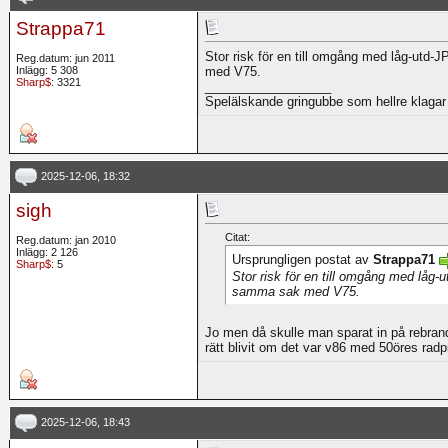
Strappa71
Stor risk för en till omgång med låg-utd-
Reg.datum: jun 2011
Inlägg: 5 308
med V75.
Sharp$
: 3321
__________________
Spelälskande gringubbe som hellre klagar 
2025-12-06, 18:32
sigh
Citat:
Reg.datum: jan 2010
Inlägg: 2 126
Ursprungligen postat av
Strappa71
Sharp$
: 5
Stor risk för en till omgång med låg-u
samma sak med V75.
Jo men då skulle man sparat in på rebrandi
rätt blivit om det var v86 med 50öres radp
2025-12-06, 18:43