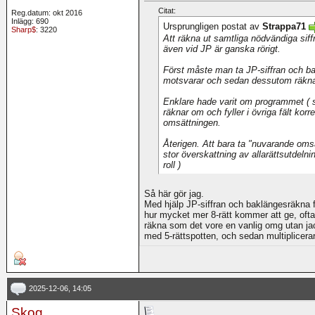
Citat:
Reg.datum: okt 2016
Inlägg: 690
Ursprungligen postat av
Strappa71
Sharp$
: 3220
Att räkna ut samtliga nödvändiga siff
även vid JP är ganska rörigt.
Först måste man ta JP-siffran och b
motsvarar och sedan dessutom räkna u
Enklare hade varit om programmet ( 
räknar om och fyller i övriga fält korr
omsättningen.
Återigen. Att bara ta "nuvarande omsä
stor överskattning av allarättsutdelnin
roll )
Så här gör jag.
Med hjälp JP-siffran och baklängesräkna 
hur mycket mer 8-rätt kommer att ge, ofta
räkna som det vore en vanlig omg utan jackp
med 5-rättspotten, och sedan multiplicera
2025-12-06, 14:05
Skog