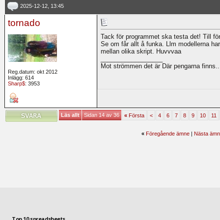
2025-12-12, 13:45
tornado
Tack för programmet ska testa det! Till fö
Se om får allt å funka. Llm modellerna har 
mellan olika skript. Huvvvaa
__________________
Mot strömmen det är Där pengarna finns..
Reg.datum: okt 2012
Inlägg: 614
Sharp$
: 3953
Läs allt
Sidan 14 av 36
«
Första
<
4
6
7
8
9
10
11
«
Föregående ämne
|
Nästa ämn
Top 10 spreadsheets