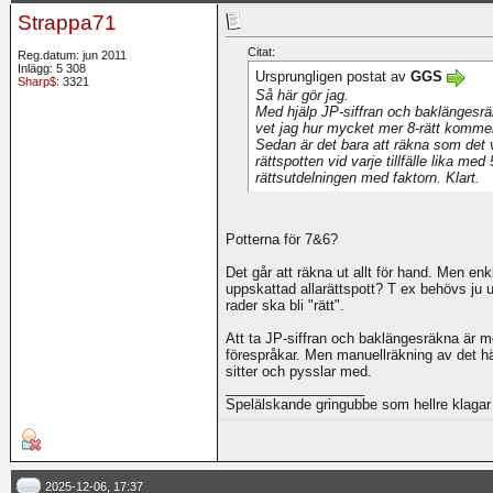
Strappa71
Citat:
Reg.datum: jun 2011
Inlägg: 5 308
Ursprungligen postat av
GGS
Sharp$
: 3321
Så här gör jag.
Med hjälp JP-siffran och baklängesrä
vet jag hur mycket mer 8-rätt kommer 
Sedan är det bara att räkna som det 
rättspotten vid varje tillfälle lika me
rättsutdelningen med faktorn. Klart.
Potterna för 7&6?
Det går att räkna ut allt för hand. Men enk
uppskattad allarättspott? T ex behövs ju 
rader ska bli "rätt".
Att ta JP-siffran och baklängesräkna är möj
förespråkar. Men manuellräkning av det h
sitter och pysslar med.
__________________
Spelälskande gringubbe som hellre klagar 
2025-12-06, 17:37