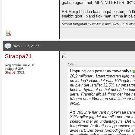
gratisprogrammet, MEN NU EFTER DRYGA 
PS Mor jobbade i kassan på posten, så lä
snabbt gjort, ibland fick man lämna in på
Senast redigerad av incitatus den 2025-12-07 kl
2025-12-07, 21:57
Strappa71
Citat:
Reg.datum: jun 2011
Inlägg: 5 308
Ursprungligen postat av
travanalys
Sharp$
: 3321
20,2 miljoner i åttarättspotten igår, nä
en lördag? Hade det varit V75 igår så
nu blev det istället 32,5% av omsättnin
behövs bytas ut en hel del både i l
detta. Framför allt så finns det inte 
tränare som lämnat in sina licenser de
orolig.
Att V85 inte har varit nyckeln till fr
Själv gillar jag det inte alls och tror
spelform mer än undantagsvis. Det vi f
föregående år är att enloppsspelen
avsevärt. Det beror förmodligen på att
dramatiskt och typen av spelare som 