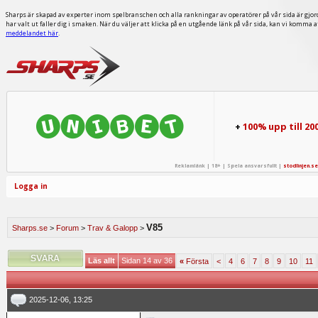
Sharps är skapad av experter inom spelbranschen och alla rankningar av operatörer på vår sida är gjor
har valt ut faller dig i smaken. När du väljer att klicka på en utgående länk på vår sida, kan vi komma 
meddelandet här
.
+
100% upp till 20
Reklamlänk | 18+ | Spela ansvarsfullt |
stodlinjen.se
Logga in
V85
Sharps.se
>
Forum
>
Trav & Galopp
>
Läs allt
Sidan 14 av 36
«
Första
<
4
6
7
8
9
10
11
2025-12-06, 13:25