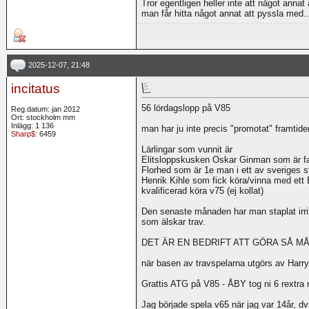
Tror egentligen heller inte att något annat
man får hitta något annat att pyssla med..
2025-12-07, 21:48
incitatus
56 lördagslopp på V85
Reg.datum: jan 2012
Ort: stockholm mm
Inlägg: 1 136
man har ju inte precis "promotat" framtide
Sharp$
: 6459
Lärlingar som vunnit är
Elitsloppskusken Oskar Ginman som är fa
Florhed som är 1e man i ett av sveriges st
Henrik Kihle som fick köra/vinna med ett B-
kvalificerad köra v75 (ej kollat)
Den senaste månaden har man staplat irrit
som älskar trav.
DET ÄR EN BEDRIFT ATT GÖRA SÅ M
när basen av travspelarna utgörs av Harr
Grattis ATG på V85 - ÅBY tog ni 6 rextra m
Jag började spela v65 när jag var 14år, 