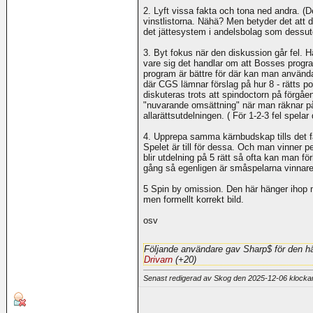
2. Lyft vissa fakta och tona ned andra. 
vinstlistorna. Nähä? Men betyder det att 
det jättesystem i andelsbolag som dessut
3. Byt fokus när den diskussion går fel. H
vare sig det handlar om att Bosses progra
program är bättre för där kan man använd
där CGS lämnar förslag på hur 8 - rätts po
diskuteras trots att spindoctorn på förgåen
"nuvarande omsättning" när man räknar på 
allarättsutdelningen. ( För 1-2-3 fel spelar d
4. Upprepa samma kärnbudskap tills det f
Spelet är till för dessa. Och man vinner p
blir utdelning på 5 rätt så ofta kan man fö
gång så egenligen är småspelarna vinnare
5 Spin by omission. Den här hänger ihop 
men formellt korrekt bild.
osv
Följande användare gav Sharp$ för den hä
Drivarn
(+20)
Senast redigerad av Skog den 2025-12-06 klock