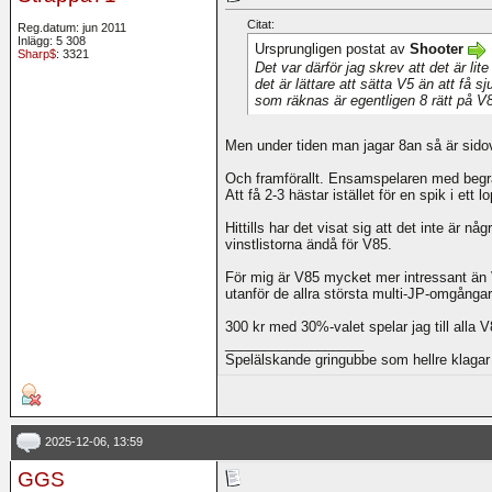
Citat:
Reg.datum: jun 2011
Inlägg: 5 308
Ursprungligen postat av
Shooter
Sharp$
: 3321
Det var därför jag skrev att det är lit
det är lättare att sätta V5 än att få s
som räknas är egentligen 8 rätt på V
Men under tiden man jagar 8an så är sido
Och framförallt. Ensamspelaren med begrän
Att få 2-3 hästar istället för en spik i ett 
Hittills har det visat sig att det inte är
vinstlistorna ändå för V85.
För mig är V85 mycket mer intressant än V
utanför de allra största multi-JP-omgånga
300 kr med 30%-valet spelar jag till all
__________________
Spelälskande gringubbe som hellre klagar 
2025-12-06, 13:59
GGS