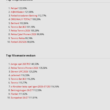
Pelipel
122,95%
X @AIKSoderr
121,98%
Fotbollstradaren Betting
112,77%
ORIGINAL!!! TOTALT
108,28%
Bethard
102,86%
Tennis Bet365
101,18%
Pekka Tennis 2026
100,28%
Pekka Cykel Pinnen 2026
99,99%
Tennis Pekka
99,74%
Fotboll 2025/26
98,69%
Top 10 senaste veckan
övriga spel 260705
140,53%
Pekka Tennis Pinnen 2026
135,56%
Dörren UFC 2026
125,20%
callemell
116,55%
Tennis Bet365
116,29%
Tennis
115,77%
vi försöker boka spel igen (2026-07-20)
114,16%
Bettingstugan 26/27
112,55%
Flatbet
111,92%
Europakval 26/27
111,91%