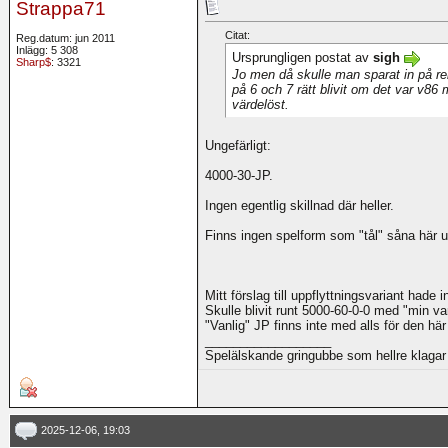
Strappa71
Citat:
Reg.datum: jun 2011
Inlägg: 5 308
Ursprungligen postat av
sigh
Sharp$
: 3321
Jo men då skulle man sparat in på reb
på 6 och 7 rätt blivit om det var v86
värdelöst.
Ungefärligt:
4000-30-JP.
Ingen egentlig skillnad där heller.
Finns ingen spelform som "tål" såna här ut
Mitt förslag till uppflyttningsvariant hade 
Skulle blivit runt 5000-60-0-0 med "min var
"Vanlig" JP finns inte med alls för den här
__________________
Spelälskande gringubbe som hellre klagar 
2025-12-06, 19:03