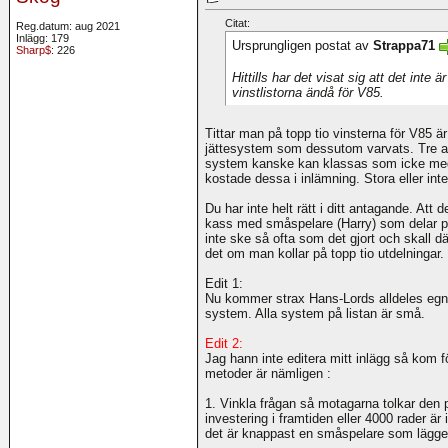
Citat:
Reg.datum: aug 2021
Inlägg: 179
Ursprungligen postat av
Strappa71
Sharp$
: 226
Hittills har det visat sig att det in
vinstlistorna ändå för V85.
Tittar man på topp tio vinsterna för V85 
jättesystem som dessutom varvats. Tre av 
system kanske kan klassas som icke meg
kostade dessa i inlämning. Stora eller inte
Du har inte helt rätt i ditt antagande. Att
kass med småspelare (Harry) som delar p
inte ske så ofta som det gjort och skall där
det om man kollar på topp tio utdelningar.
Edit 1:
Nu kommer strax Hans-Lords alldeles egna 
system. Alla system på listan är små.
Edit 2:
Jag hann inte editera mitt inlägg så kom fö
metoder är nämligen :
1. Vinkla frågan så motagarna tolkar den 
investering i framtiden eller 4000 rader är 
det är knappast en småspelare som lägger