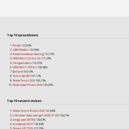
Top 10 spreadsheets
Pelipel
122,95%
X @AIKSoderr
122,56%
Fotbollstradaren Betting
112,77%
ORIGINAL!!! 20 min 3.0
111,33%
VikingaGudens
110,51%
ORIGINAL!!! TOTALT
108,58%
Bethard
103,10%
Tennis Bet365
101,17%
Pekka Tennis 2026
100,23%
Pekka Cykel Pinnen 2026
100,20%
Top 10 senaste veckan
Pekka Tennis Pinnen 2026
141,68%
vi försöker boka spel igen (2026-07-20)
134,21%
övriga spel 260705
134,03%
Europakval 26/27
132,94%
Dörren UFC 2026
125,20%