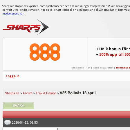
Sharps är skapad av experter inom spelbranschen och alla rankningar av operatörer på vår sida är gjor
har valt ut faller dig i smaken. När du väljer att klicka på en utgående länk på vår sida, kan vi komma 
meddelandet här
.
+ Unik bonus för
+
500% upp till 50
Reklamlänk | 18+ | Spela ansvarsfullt |
stodlinjen.se
Logga in
V85 Bollnäs 18 april
Sharps.se
>
Forum
>
Trav & Galopp
>
2026-04-13, 09:53