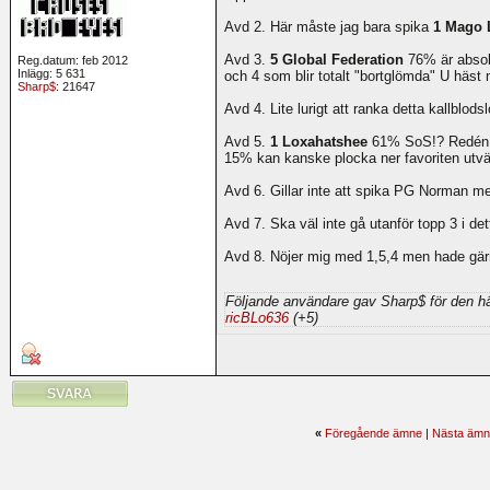
Avd 2. Här måste jag bara spika
1 Mago 
Avd 3.
5 Global Federation
76% är absol
Reg.datum: feb 2012
Inlägg: 5 631
och 4 som blir totalt "bortglömda" U häst
Sharp$
: 21647
Avd 4. Lite lurigt att ranka detta kallblods
Avd 5.
1 Loxahatshee
61% SoS!? Redén h
15% kan kanske plocka ner favoriten utvänd
Avd 6. Gillar inte att spika PG Norman me
Avd 7. Ska väl inte gå utanför topp 3 i d
Avd 8. Nöjer mig med 1,5,4 men hade gärna
Följande användare gav Sharp$ för den hä
ricBLo636
(+5)
«
Föregående ämne
|
Nästa ämn