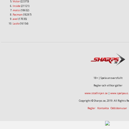
Victor
(22373)
Inside
(21121)
motsi
(18652)
Pacman
(18297)
axel
(17035)
Lazlo
(16154)
18+ | Spela ansvarsfullt
Regler och villkor gäller
www.stodlinjen.se
|
www.spelpaus.
Copyright © Sharps.se, 2019. All Rights R
Regler
Kontakta
Oddsbonusar