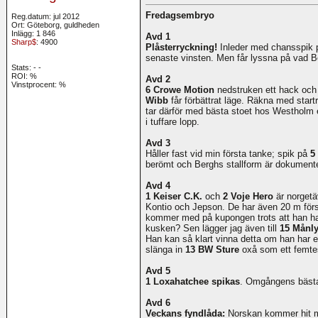
Fredagsembryo
Reg.datum: jul 2012
Ort: Göteborg, guldheden
Inlägg: 1 846
Avd 1
Sharp$
: 4900
Plåsterryckning!
Inleder med chansspik
senaste vinsten. Men får lyssna på vad Be
Stats:
-
-
ROI:
%
Avd 2
Vinstprocent: %
6 Crowe Motion
nedstruken ett hack och 
Wibb
får förbättrat läge. Räkna med start
tar därför med bästa stoet hos Westholm 
i tuffare lopp.
Avd 3
Håller fast vid min första tanke; spik på
5
berömt och Berghs stallform är dokument
Avd 4
1 Keiser C.K.
och
2 Voje Hero
är norgetä
Kontio och Jepson. De har även 20 m försp
kommer med på kupongen trots att han har
kusken? Sen lägger jag även till
15 Månly
Han kan så klart vinna detta om han har 
slänga in
13 BW Sture
oxå som ett femte
Avd 5
1 Loxahatchee spikas
. Omgångens bästa 
Avd 6
Veckans fyndlåda:
Norskan kommer hit