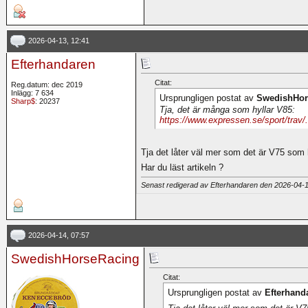
2026-04-13, 12:41
Efterhandaren
Citat:
Reg.datum: dec 2019
Inlägg: 7 634
Ursprungligen postat av
SwedishHor
Sharp$
: 20237
Tja, det är många som hyllar V85:
https://www.expressen.se/sport/trav/.
Tja det låter väl mer som det är V75 som
Har du läst artikeln ?
Senast redigerad av Efterhandaren den 2026-04-
2026-04-14, 07:57
SwedishHorseRacing
Citat:
Ursprungligen postat av
Efterhand
Tja det låter väl mer som det är V