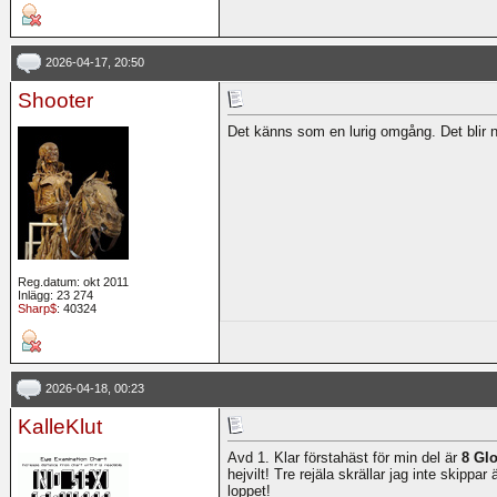
2026-04-17, 20:50
Shooter
Det känns som en lurig omgång. Det blir no
Reg.datum: okt 2011
Inlägg: 23 274
Sharp$
: 40324
2026-04-18, 00:23
KalleKlut
Avd 1. Klar förstahäst för min del är
8 Gl
hejvilt! Tre rejäla skrällar jag inte skippa
loppet!