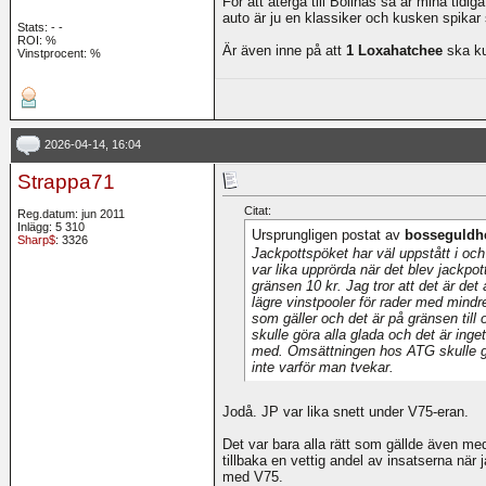
För att återgå till Bollnäs så är mina tidig
auto är ju en klassiker och kusken spikar s
Stats:
-
-
ROI:
%
Är även inne på att
1 Loxahatchee
ska ku
Vinstprocent: %
2026-04-14, 16:04
Strappa71
Citat:
Reg.datum: jun 2011
Inlägg: 5 310
Ursprungligen postat av
bosseguldh
Sharp$
: 3326
Jackpottspöket har väl uppstått i o
var lika upprörda när det blev jackpo
gränsen 10 kr. Jag tror att det är det
lägre vinstpooler för rader med mindre
som gäller och det är på gränsen till om
skulle göra alla glada och det är inget fe
med. Omsättningen hos ATG skulle gå 
inte varför man tvekar.
Jodå. JP var lika snett under V75-eran.
Det var bara alla rätt som gällde även med
tillbaka en vettig andel av insatserna när 
med V75.