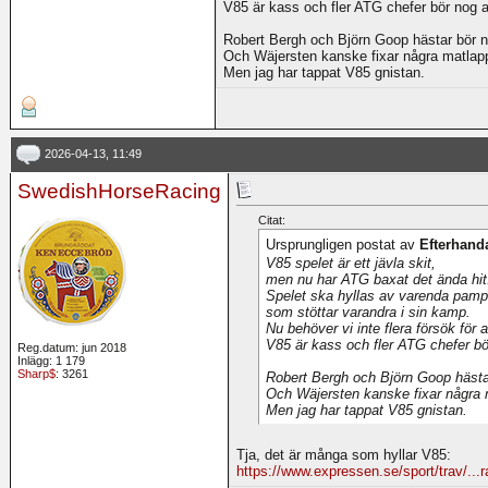
V85 är kass och fler ATG chefer bör nog 
Robert Bergh och Björn Goop hästar bör 
Och Wäjersten kanske fixar några matlapp
Men jag har tappat V85 gnistan.
2026-04-13, 11:49
SwedishHorseRacing
Citat:
Ursprungligen postat av
Efterhand
V85 spelet är ett jävla skit,
men nu har ATG baxat det ända hit
Spelet ska hyllas av varenda pamp
som stöttar varandra i sin kamp.
Nu behöver vi inte flera försök för a
V85 är kass och fler ATG chefer bö
Reg.datum: jun 2018
Inlägg: 1 179
Sharp$
: 3261
Robert Bergh och Björn Goop hästa
Och Wäjersten kanske fixar några 
Men jag har tappat V85 gnistan.
Tja, det är många som hyllar V85:
https://www.expressen.se/sport/trav/...r