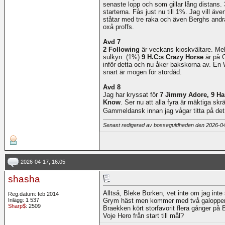
senaste lopp och som gillar lång distans.
starterna. Fås just nu till 1%. Jag vill äv
ståtar med tre raka och även Berghs and
oxå proffs.
Avd 7
2 Following
är veckans kioskvältare. Mel
sulkyn. (1%)
9 H.C:s Crazy Horse
är på G
inför detta och nu åker bakskorna av. En W
snart är mogen för stordåd.
Avd 8
Jag har kryssat för
7 Jimmy Adore, 9 Han
Know
. Ser nu att alla fyra är mäktiga skr
Gammeldansk innan jag vågar titta på det
Senast redigerad av bosseguldheden den 2026-0
2026-04-17, 16:05
shasha
Alltså, Bleke Borken, vet inte om jag int
Reg.datum: feb 2014
Inlägg: 1 537
Grym häst men kommer med två galopper o
Sharp$
: 2509
Braekken kört storfavorit flera gånger på 
Voje Hero från start till mål?