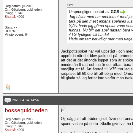
Citat:
Reg.datum: jul 2012
Ort: Göteborg, guldheden
Ursprungligen postat av
GGS
Inlägg: 1 846
Jag håller med om problemet med jack
Sharp$
: 4900
tära på den mest inbitna spelares lust
Själv hade jag gärna spelat varje ve
Stats:
-
-
funnits. Nu blir det spel nästan bara 
ROI:
%
ATG tydligen vill ha det.
Vinstprocent: %
Hade omsatt betydligt mer med varje
Jackpottspöket har väl uppstått i och me
upprörda när det blev jackpott på femmorna
att det är det åttonde loppet som är spöket
mindre än 8 rätt och nu är det oftast bara 
omöjligt att få. Att återgå till V75 tror jag 
radpriset till 60 öre till att börja med. O
bli glada så jag fattar inte varför man tvek
2026-04-14, 14:54
bosseguldheden
Oj, såg just att tråden glidit över i ett 
Reg.datum: jul 2012
Ort: Göteborg, guldheden
spann vidare på detta. Skulle givetvis ha
Inlägg: 1 846
Sharp$
: 4900