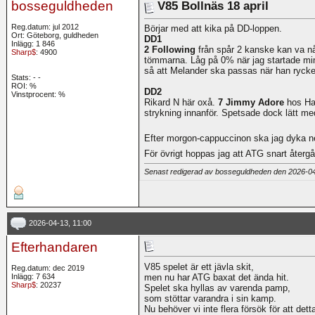
bosseguldheden
V85 Bollnäs 18 april
Reg.datum: jul 2012
Börjar med att kika på DD-loppen.
Ort: Göteborg, guldheden
DD1
Inlägg: 1 846
2 Following
från spår 2 kanske kan va nå´
Sharp$
: 4900
tömmarna. Låg på 0% när jag startade min 
så att Melander ska passas när han ryck
Stats:
-
-
ROI:
%
DD2
Vinstprocent: %
Rikard N här oxå.
7 Jimmy Adore
hos Han
strykning innanför. Spetsade dock lätt m
Efter morgon-cappuccinon ska jag dyka ner 
För övrigt hoppas jag att ATG snart återgår
Senast redigerad av bosseguldheden den 2026-0
2026-04-13, 11:00
Efterhandaren
V85 spelet är ett jävla skit,
Reg.datum: dec 2019
Inlägg: 7 634
men nu har ATG baxat det ända hit.
Sharp$
: 20237
Spelet ska hyllas av varenda pamp,
som stöttar varandra i sin kamp.
Nu behöver vi inte flera försök för att dett