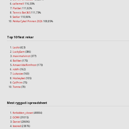
callemell
116,55%
Flatbet
111,92%
Tennis Bet365
111,73%
Sedlar
110,96%
Pekka Cykel Pinnen 2026
108,85%
Top 10 flest rekar
Lazlo
(423)
LuckySam
(386)
maximalvinst
(377)
Bollbet
(175)
AmaerildeRimfrost
(173)
robfri
(162)
Lukasoe
(160)
Hockeybet
(105)
CalPrim
(75)
Tomte
(70)
Mest ryggad i spreadsheet
forbidden_closet
(49884)
GOWI
(31015)
Daniel
(28696)
boored
(23076)