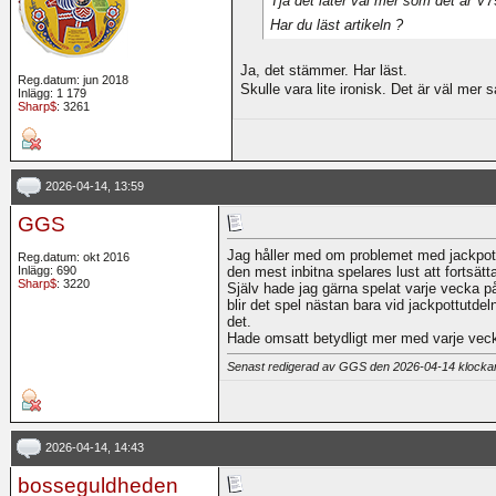
Har du läst artikeln ?
Ja, det stämmer. Har läst.
Reg.datum: jun 2018
Skulle vara lite ironisk. Det är väl mer
Inlägg: 1 179
Sharp$
: 3261
2026-04-14, 13:59
GGS
Jag håller med om problemet med jackpott,
Reg.datum: okt 2016
Inlägg: 690
den mest inbitna spelares lust att fortsätt
Sharp$
: 3220
Själv hade jag gärna spelat varje vecka p
blir det spel nästan bara vid jackpottutdel
det.
Hade omsatt betydligt mer med varje vec
Senast redigerad av GGS den 2026-04-14 klock
2026-04-14, 14:43
bosseguldheden