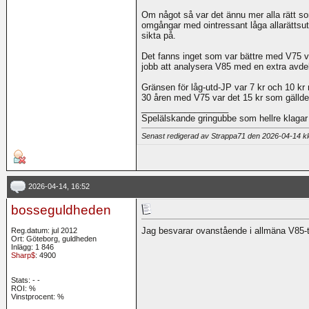
Om något så var det ännu mer alla rätt s
omgångar med ointressant låga allarättsutd
sikta på.
Det fanns inget som var bättre med V75 v
jobb att analysera V85 med en extra avde
Gränsen för låg-utd-JP var 7 kr och 10 kr 
30 åren med V75 var det 15 kr som gälld
__________________
Spelälskande gringubbe som hellre klagar 
Senast redigerad av Strappa71 den 2026-04-14 
2026-04-14, 16:52
bosseguldheden
Jag besvarar ovanstående i allmäna V85-t
Reg.datum: jul 2012
Ort: Göteborg, guldheden
Inlägg: 1 846
Sharp$
: 4900
Stats:
-
-
ROI:
%
Vinstprocent: %