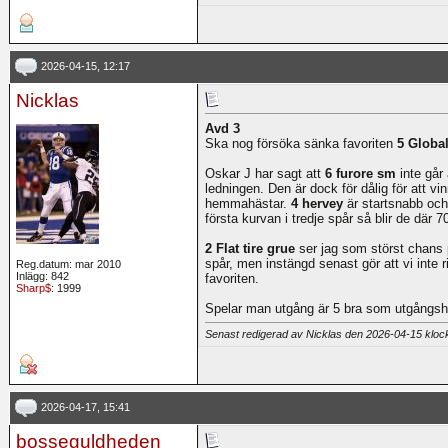
2026-04-15, 12:17
Nicklas
Avd 3
Ska nog försöka sänka favoriten
5 Global
Oskar J har sagt att
6 furore sm
inte går 
ledningen. Den är dock för dålig för att vi
hemmahästar.
4 hervey
är startsnabb och
första kurvan i tredje spår så blir de där
2 Flat tire grue
ser jag som störst chans p
spår, men instängd senast gör att vi inte r
Reg.datum: mar 2010
Inlägg: 842
favoriten.
Sharp$
: 1999
Spelar man utgång är 5 bra som utgångsh
Senast redigerad av Nicklas den 2026-04-15 klo
2026-04-17, 15:41
bosseguldheden