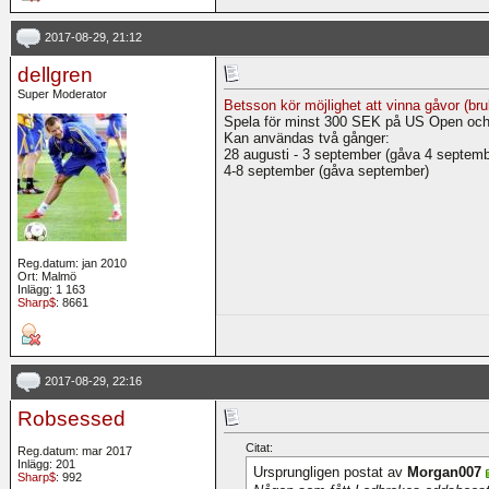
2017-08-29, 21:12
dellgren
Super Moderator
Betsson kör möjlighet att vinna gåvor (br
Spela för minst 300 SEK på US Open och
Kan användas två gånger:
28 augusti - 3 september (gåva 4 septemb
4-8 september (gåva september)
Reg.datum: jan 2010
Ort: Malmö
Inlägg: 1 163
Sharp$
: 8661
2017-08-29, 22:16
Robsessed
Citat:
Reg.datum: mar 2017
Inlägg: 201
Ursprungligen postat av
Morgan007
Sharp$
: 992