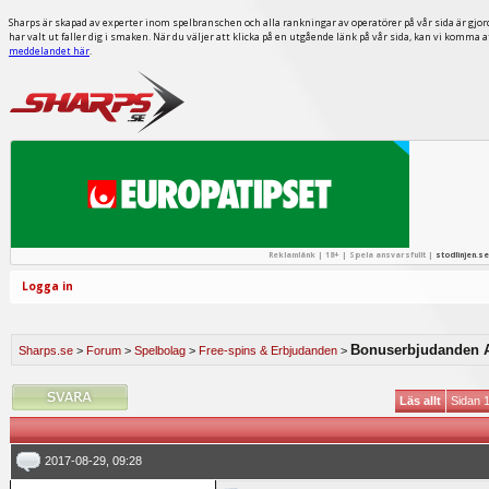
Sharps är skapad av experter inom spelbranschen och alla rankningar av operatörer på vår sida är gjor
har valt ut faller dig i smaken. När du väljer att klicka på en utgående länk på vår sida, kan vi komma 
meddelandet här
.
Reklamlänk | 18+ | Spela ansvarsfullt |
stodlinjen.se
Logga in
Bonuserbjudanden A
Sharps.se
>
Forum
>
Spelbolag
>
Free-spins & Erbjudanden
>
Läs allt
Sidan 1
2017-08-29, 09:28