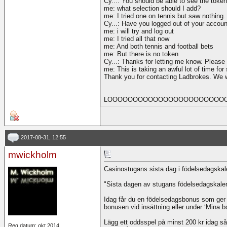
Cy...: You should be able to see the toke
me: what selection should I add?
me: I tried one on tennis but saw nothing.
Cy...: Have you logged out of your accou
me: i will try and log out
me: I tried all that now
me: And both tennis and football bets
me: But there is no token
Cy...: Thanks for letting me know. Please 
me: This is taking an awful lot of time fo
Thank you for contacting Ladbrokes. We wi
LOOOOOOOOOOOOOOOOOOOOOOO
2017-08-31, 12:55
mwickholm
Casinostugans sista dag i födelsedagskal
"Sista dagen av stugans födelsedagskalen
Idag får du en födelsedagsbonus som ger di
bonusen vid insättning eller under ‘Mina b
Lägg ett oddsspel på minst 200 kr idag så
Reg.datum: okt 2014