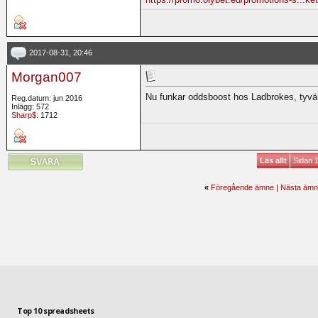
2017-08-31, 20:46
Morgan007
Nu funkar oddsboost hos Ladbrokes, tyvär
Reg.datum: jun 2016
Inlägg: 572
Sharp$
: 1712
Läs allt
Sidan 1
«
Föregående ämne
|
Nästa ämn
Top 10 spreadsheets