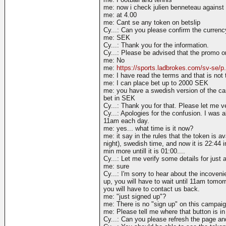
me: now i check julien benneteau against 
me: at 4.00
me: Cant se any token on betslip
Cy...: Can you please confirm the currenc
me: SEK
Cy...: Thank you for the information.
Cy...: Please be advised that the promo o
me: No
me:
https://sports.ladbrokes.com/sv-se/p
me: I have read the terms and that is not 
me: I can place bet up to 2000 SEK
me: you have a swedish version of the cam
bet in SEK
Cy...: Thank you for that. Please let me ve
Cy...: Apologies for the confusion. I was 
11am each day.
me: yes... what time is it now?
me: it say in the rules that the token is av
night), swedish time, and now it is 22:44 
min more untill it is 01:00....
Cy...: Let me verify some details for just 
me: sure
Cy...: I'm sorry to hear about the incoven
up, you will have to wait until 11am tomor
you will have to contact us back.
me: "just signed up"?
me: There is no "sign up" on this campaig
me: Please tell me where that button is in 
Cy...: Can you please refresh the page and