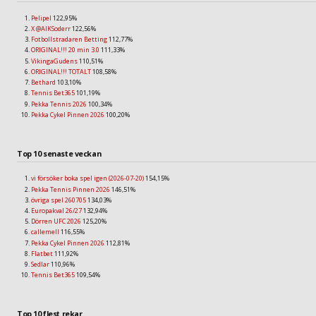
Pelipel
122,95%
X @AIKSoderr
122,56%
Fotbollstradaren Betting
112,77%
ORIGINAL!!! 20 min 3.0
111,33%
VikingaGudens
110,51%
ORIGINAL!!! TOTALT
108,58%
Bethard
103,10%
Tennis Bet365
101,19%
Pekka Tennis 2026
100,34%
Pekka Cykel Pinnen 2026
100,20%
Top 10 senaste veckan
vi försöker boka spel igen (2026-07-20)
154,15%
Pekka Tennis Pinnen 2026
146,51%
övriga spel 260705
134,03%
Europakval 26/27
132,94%
Dörren UFC 2026
125,20%
callemell
116,55%
Pekka Cykel Pinnen 2026
112,81%
Flatbet
111,92%
Sedlar
110,96%
Tennis Bet365
109,54%
Top 10 flest rekar