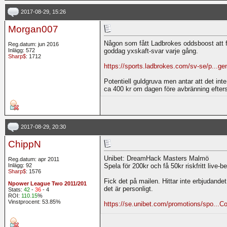
2017-08-29, 15:26
Morgan007
Någon som fått Ladbrokes oddsboost att fu
Reg.datum: jun 2016
Inlägg: 572
goddag yxskaft-svar varje gång.
Sharp$
: 1712
https://sports.ladbrokes.com/sv-se/p...ge
Potentiell guldgruva men antar att det int
ca 400 kr om dagen före avbränning efter
2017-08-29, 20:30
ChippN
Unibet: DreamHack Masters Malmö
Reg.datum: apr 2011
Inlägg: 92
Spela för 200kr och få 50kr riskfritt live-
Sharp$
: 1576
Fick det på mailen. Hittar inte erbjudande
Npower League Two 2011/201
det är personligt.
Stats:
42
-
36
- 4
ROI:
110.15
%
Vinstprocent: 53.85%
https://se.unibet.com/promotions/spo...