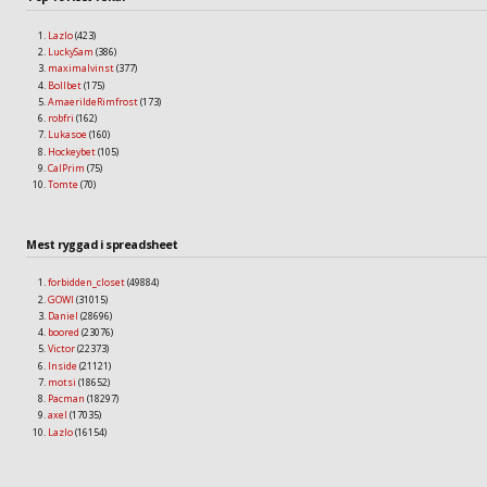
Lazlo
(423)
LuckySam
(386)
maximalvinst
(377)
Bollbet
(175)
AmaerildeRimfrost
(173)
robfri
(162)
Lukasoe
(160)
Hockeybet
(105)
CalPrim
(75)
Tomte
(70)
Mest ryggad i spreadsheet
forbidden_closet
(49884)
GOWI
(31015)
Daniel
(28696)
boored
(23076)
Victor
(22373)
Inside
(21121)
motsi
(18652)
Pacman
(18297)
axel
(17035)
Lazlo
(16154)