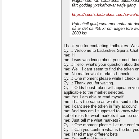
Någon som fått Ladbrokes oddsboost a
fått goddag yxskaft-svar varje gång.
https://sports.ladbrokes.com/sv-se/p
Potentiell guldgruva men antar att de
så är det ca 400 kr om dagen före a
2000 kr).
Thank you for contacting Ladbrokes. We wi
Cy...: Welcome to Ladbrokes Sports Chat.
me: Hi
me: I was wondering about your odds boo
Cy...: Hello, what's your question abou t
me: Well, I cant seem to find the token o
me: No matter what markets I check
Cy...: One moment please while I check on
Cy...: Thank you for waiting.
Cy...: Odds boost token will appear in you
applicable to the market selected.
me: Yes I am able to read myself
me: Thats the same as what is said in th
me: I cant see the token in "my account" f
me: And how am I supposed to know what 
set of rules for what markets it can be us
me: Just tell me what markets?
Cy...: One moment please. Let me confir
Cy...: Can you confirm what is the bet you
me: I tried many different bets
me: Football and tennis