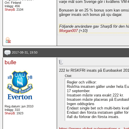
varje mål som Sverige gör i kvällens VM-
Ort: Finland
Inlägg: 456
Sharp$
: 2104
Bonusen är en 25 % bonus som kan omsät
gånger insats och bonus på sju dagar.
Följande användare gav Sharp$ för den hä
Morgan007
(+10)
2017-08-31, 19:50
bulle
222 kr RISKFRI insats på Eurobasket 20
Citat:
Regler och villkor:
Riskfria insatsen gäller under hela 
17 september.
Insatsen måste vara exakt 222 kr.
Insatsen måste placeras på Eurobas
Ingen oddsgräns
Reg.datum: jun 2010
Endast single bet och multi-bets kvali
Inlägg: 310
Endast den första instatsen gäller för 
Sharp$
: 1923
ifall du förlorar din första insats.
https://promo.olybet.eu/promotions-s...k