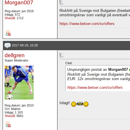
Morgan007
Riskfritt på Sverige mot Bulgarien (freebe
Reg.datum: jun 2016
Inlägg: 572
omsttningskrav som vanligt på eventuell v
Sharp$
: 1712
https://www.betser.com/sv/offers
2017-08-29, 10:28
dellgren
Super Moderator
Citat:
Ursprungligen postat av
Morgan007
Riskfritt på Sverige mot Bulgarien (fr
EUR. 12x omsttningskrav som vanligt 
https://www.betser.com/sv/offers
Inlagt!
Reg.datum: jan 2010
Ort: Malmö
Inlägg: 1 163
Sharp$
: 8661